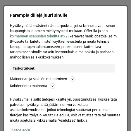
Parempia diilejä juuri sinulle
Hyväksymällä evästeet näet tarjouksia, jotka kiinnostavat – sinun
3 diiliä
ostettu
kaupungista ja omien mieltymystesi mukaan. Offerilla ja sen
kolmannen osapuolen toimittajat (2)
keräävät henkilötietoja (esim.
IP-osoite tai laitetunniste) käyttäen evästeitä ja muita teknisiä
keinoja tietojen tallentamiseen ja lukemiseen laitteellasi
tarjotakseen sinulle tarkoituksenmukaisia mainoksia ja parhaan
mahdollisen asiakaskokemuksen.
Tarkoitukset
Offerillaajien arvosteluja
Mainonnan ja sisällön mittaaminen
Kohdennettu mainonta
4.1
4663
arvostelua
Hyväksymällä sallit tietojesi käsittelyn. Suostumuksesi koskee tätä
Kirjoita arvostelu
palvelua, hyväksymättä jättäminen voi vaikuttaa
asiakaskokemukseesi. Jotkut teknologiat saattavat perustella
tietojen käsittelyä oikeutetulla edulla, voit vastustaa tätä tai muuttaa
muita asetuksia klikkaamalla "Asetukset" linkkiä.
Tietosuoja