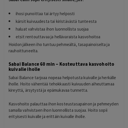
ihosi punoittaa tai ärtyy helposti
kärsit kuivuudesta tai kiristävästä tunteesta
haluat vahvistaa ihon luonnollista suojaa
etsit rentouttavaa ja hellävaraista kasvohoitoa
Hoidon jälkeen iho tuntuu pehmeältä, tasapainoiselta ja
rauhoittuneelta.
Sabai Balance 60 min – Kosteuttava kasvohoito
kuivalle iholle
Sabai Balance tarjoaa nopeaa helpotusta kuivalle ja herkälle
iholle. Hoito vähentää tehokkaasti kuivuuden aiheuttamaa
kireyttä, ärsytystä ja epämukavaa tunnetta.
Kasvohoito palauttaa ihon kosteustasapainon ja pehmeyden
samalla vahvistaen ihon luonnollista suojaa. Hoito sopii
erityisesti kuivalle ja erittäin kuivalle iholle.