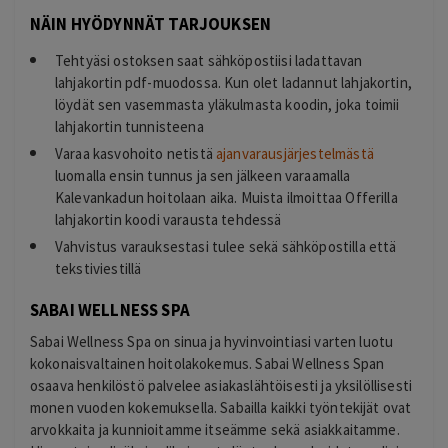
NÄIN HYÖDYNNÄT TARJOUKSEN
Tehtyäsi ostoksen saat sähköpostiisi ladattavan
lahjakortin pdf-muodossa. Kun olet ladannut lahjakortin,
löydät sen vasemmasta yläkulmasta koodin, joka toimii
lahjakortin tunnisteena
Varaa kasvohoito netistä
ajanvarausjärjestelmästä
luomalla ensin tunnus ja sen jälkeen varaamalla
Kalevankadun hoitolaan aika. Muista ilmoittaa Offerilla
lahjakortin koodi varausta tehdessä
Vahvistus varauksestasi tulee sekä sähköpostilla että
tekstiviestillä
SABAI WELLNESS SPA
Sabai Wellness Spa on sinua ja hyvinvointiasi varten luotu
kokonaisvaltainen hoitolakokemus. Sabai Wellness Span
osaava henkilöstö palvelee asiakaslähtöisesti ja yksilöllisesti
monen vuoden kokemuksella. Sabailla kaikki työntekijät ovat
arvokkaita ja kunnioitamme itseämme sekä asiakkaitamme.