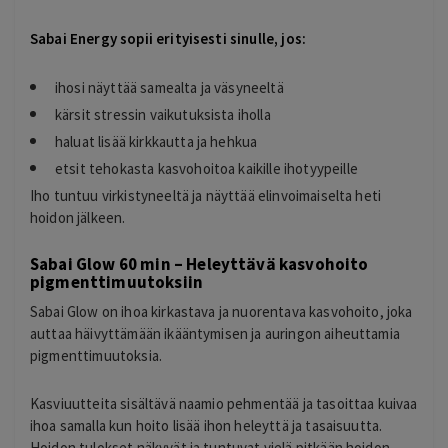
Sabai Energy sopii erityisesti sinulle, jos:
ihosi näyttää samealta ja väsyneeltä
kärsit stressin vaikutuksista iholla
haluat lisää kirkkautta ja hehkua
etsit tehokasta kasvohoitoa kaikille ihotyypeille
Iho tuntuu virkistyneeltä ja näyttää elinvoimaiselta heti
hoidon jälkeen.
Sabai Glow 60 min – Heleyttävä kasvohoito
pigmenttimuutoksiin
Sabai Glow on ihoa kirkastava ja nuorentava kasvohoito, joka
auttaa häivyttämään ikääntymisen ja auringon aiheuttamia
pigmenttimuutoksia.
Kasviuutteita sisältävä naamio pehmentää ja tasoittaa kuivaa
ihoa samalla kun hoito lisää ihon heleyttä ja tasaisuutta.
Hoidon tulokset näkyvät ja tuntuvat vielä pitkään hoidon