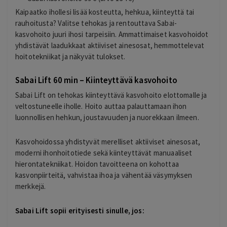
Kaipaatko ihollesi lisää kosteutta, hehkua, kiinteyttä tai
rauhoitusta? Valitse tehokas ja rentouttava Sabai-
kasvohoito juuri ihosi tarpeisiin. Ammattimaiset kasvohoidot
yhdistävät laadukkaat aktiiviset ainesosat, hemmottelevat
hoitotekniikat ja näkyvät tulokset.
Sabai Lift 60 min – Kiinteyttävä kasvohoito
Sabai Lift on tehokas kiinteyttävä kasvohoito elottomalle ja
veltostuneelle iholle. Hoito auttaa palauttamaan ihon
luonnollisen hehkun, joustavuuden ja nuorekkaan ilmeen.
Kasvohoidossa yhdistyvät merelliset aktiiviset ainesosat,
moderni ihonhoitotiede sekä kiinteyttävät manuaaliset
hierontatekniikat. Hoidon tavoitteena on kohottaa
kasvonpiirteitä, vahvistaa ihoa ja vähentää väsymyksen
merkkejä.
Sabai Lift sopii erityisesti sinulle, jos: