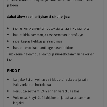
jälkeen.
Sabai Glow sopii erityisesti sinulle, jos:
ihollasi on pigmenttimuutoksia tai aurinkovaurioita
haluat kirkkaamman ja tasaisemman ihonsävyn
ihosi kaipaa hehkua ja elinvoimaa
haluat tehokkaan anti-age kasvohoidon
Tuloksena heleämpi, sileämpi ja nuorekkaamman näköinen
iho.
EHDOT
Lahjakortti on voimassa 3 kk ostohetkestä ja vain
Kalevankadun hoitolassa
Peruutukset viim. 24 h ennen varattua aikaa
Voit ostaa/käyttää 1 lahjakortin ja ostaa useamman
lahjaksi