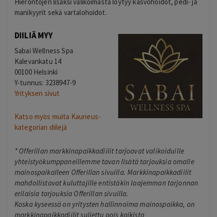
Hierontojen lisäksi valikoimasta löytyy kasvohoidot, pedi- ja
manikyyrit sekä vartalohoidot.
DIILIÄ MYY
Sabai Wellness Spa
Kalevankatu 14
00100 Helsinki
Y-tunnus: 3238947-9
Yrityksen sivut
Katso myös muita Kauneus-
kategorian diilejä
*
Offerillan markkinapaikkadiilit tarjoavat valikoiduille
yhteistyökumppaneillemme tavan lisätä tarjouksia omalle
mainospaikalleen Offerillan sivuilla. Markkinapaikkadiilit
mahdollistavat kuluttajille entistäkin laajemman tarjonnan
erilaisia tarjouksia Offerillan sivuilla.
Koska kyseessä on yritysten hallinnoima mainospaikka, on
markkinapaikkadiilit suljettu pois kaikista