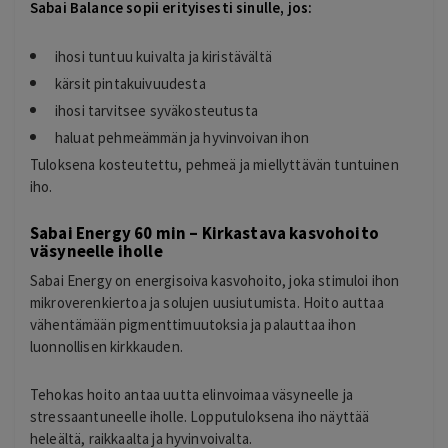
Sabai Balance sopii erityisesti sinulle, jos:
ihosi tuntuu kuivalta ja kiristävältä
kärsit pintakuivuudesta
ihosi tarvitsee syväkosteutusta
haluat pehmeämmän ja hyvinvoivan ihon
Tuloksena kosteutettu, pehmeä ja miellyttävän tuntuinen
iho.
Sabai Energy 60 min – Kirkastava kasvohoito
väsyneelle iholle
Sabai Energy on energisoiva kasvohoito, joka stimuloi ihon
mikroverenkiertoa ja solujen uusiutumista. Hoito auttaa
vähentämään pigmenttimuutoksia ja palauttaa ihon
luonnollisen kirkkauden.
Tehokas hoito antaa uutta elinvoimaa väsyneelle ja
stressaantuneelle iholle. Lopputuloksena iho näyttää
heleältä, raikkaalta ja hyvinvoivalta.