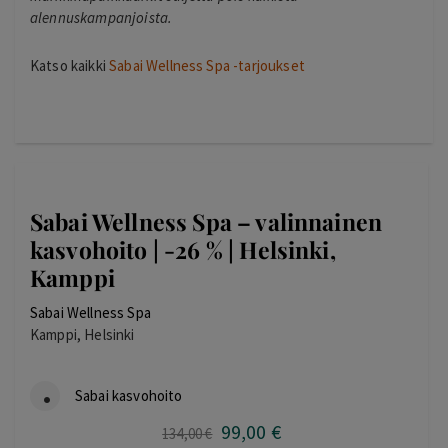
alennuskampanjoista.
Katso kaikki
Sabai Wellness Spa -tarjoukset
Sabai Wellness Spa – valinnainen
kasvohoito | -26 % | Helsinki,
Kamppi
Sabai Wellness Spa
Kamppi, Helsinki
Sabai kasvohoito
99
,00
€
Alkuperäinen
Nykyinen
134
,00
€