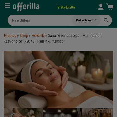
Yrityksille
Koko Suomi
Etusivu
»
Shop
»
Helsinki
»
Sabai Wellness Spa – valinnainen
kasvohoito | -26 % | Helsinki, Kamppi