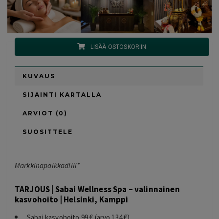
LISÄÄ OSTOSKORIIN
KUVAUS
SIJAINTI KARTALLA
ARVIOT (0)
SUOSITTELE
Markkinapaikkadiili*
TARJOUS | Sabai Wellness Spa – valinnainen
kasvohoito | Helsinki, Kamppi
Sabai kasvohoito 99 € (arvo 134 €)