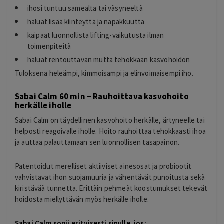
ihosi tuntuu samealta tai väsyneeltä
haluat lisää kiinteyttä ja napakkuutta
kaipaat luonnollista lifting-vaikutusta ilman
toimenpiteitä
haluat rentouttavan mutta tehokkaan kasvohoidon
Tuloksena heleämpi, kimmoisampi ja elinvoimaisempi iho.
Sabai Calm 60 min – Rauhoittava kasvohoito
herkälle iholle
Sabai Calm on täydellinen kasvohoito herkälle, ärtyneelle tai
helposti reagoivalle iholle. Hoito rauhoittaa tehokkaasti ihoa
ja auttaa palauttamaan sen luonnollisen tasapainon.
Patentoidut merelliset aktiiviset ainesosat ja probiootit
vahvistavat ihon suojamuuria ja vähentävät punoitusta sekä
kiristävää tunnetta. Erittäin pehmeät koostumukset tekevät
hoidosta miellyttävän myös herkälle iholle.
Sabai Calm sopii erityisesti sinulle, jos: