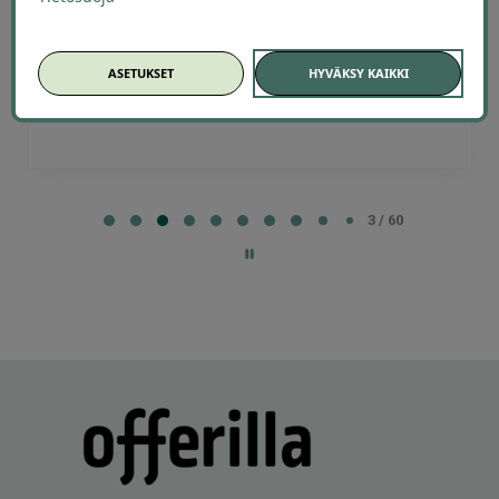
Eija
E
Helsinki
21 hours ago
ASETUKSET
HYVÄKSY KAIKKI
Kaikki meni ihan nappiin! Suosittelen!
Lisätty
Page
4
4 / 60
of
60