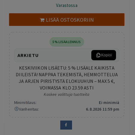
hinta
hinta
Varastossa
oli:
on:
134,00 €.
99,00 €.
LISÄÄ OSTOSKORIIN
5% LISÄALENNUS
ARKIETU
Kopioi
KESKIVIIKON LISÄETU: 5 % LISÄALE KAIKISTA
DIILEISTÄ! NAPPAA TEKEMISTÄ, HEMMOTTELUA
JA ARJEN PIRISTYSTÄ ELOKUUHUN – MAX 5 €,
VOIMASSA KLO 23.59 ASTI
Koskee valittuja tuotteita
Minimitilaus:
Ei minimiä
Vanhentuu:
6.8.2026 11:59 pm