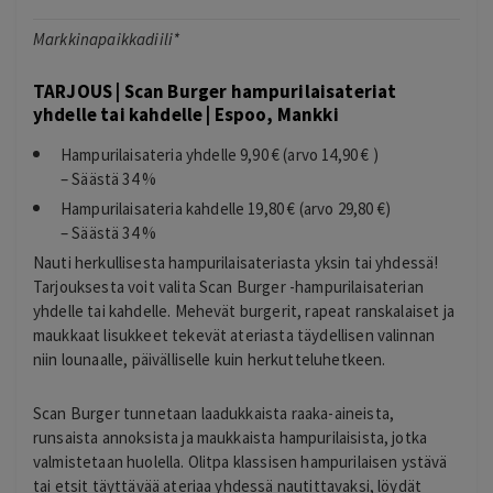
Markkinapaikkadiili*
TARJOUS | Scan Burger hampurilaisateriat
yhdelle tai kahdelle | Espoo, Mankki
Hampurilaisateria yhdelle 9,90 € (arvo 14,90 € )
– Säästä 34 %
Hampurilaisateria kahdelle 19,80 € (arvo 29,80 €)
– Säästä 34 %
Nauti herkullisesta hampurilaisateriasta yksin tai yhdessä!
Tarjouksesta voit valita Scan Burger -hampurilaisaterian
yhdelle tai kahdelle. Mehevät burgerit, rapeat ranskalaiset ja
maukkaat lisukkeet tekevät ateriasta täydellisen valinnan
niin lounaalle, päivälliselle kuin herkutteluhetkeen.
Scan Burger tunnetaan laadukkaista raaka-aineista,
runsaista annoksista ja maukkaista hampurilaisista, jotka
valmistetaan huolella. Olitpa klassisen hampurilaisen ystävä
tai etsit täyttävää ateriaa yhdessä nautittavaksi, löydät