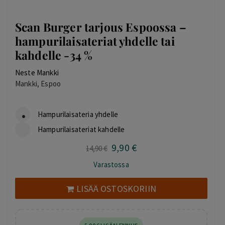
Scan Burger tarjous Espoossa –
hampurilaisateriat yhdelle tai
kahdelle -34 %
Neste Mankki
Mankki, Espoo
Hampurilaisateria yhdelle
Hampurilaisateriat kahdelle
9
,90
€
Alkuperäinen
Nykyinen
14
,90
€
hinta
hinta
Varastossa
oli:
on:
14,90 €.
9,90 €.
LISÄÄ OSTOSKORIIN