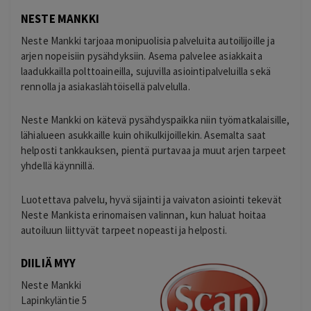
NESTE MANKKI
Neste Mankki tarjoaa monipuolisia palveluita autoilijoille ja
arjen nopeisiin pysähdyksiin. Asema palvelee asiakkaita
laadukkailla polttoaineilla, sujuvilla asiointipalveluilla sekä
rennolla ja asiakaslähtöisellä palvelulla.
Neste Mankki on kätevä pysähdyspaikka niin työmatkalaisille,
lähialueen asukkaille kuin ohikulkijoillekin. Asemalta saat
helposti tankkauksen, pientä purtavaa ja muut arjen tarpeet
yhdellä käynnillä.
Luotettava palvelu, hyvä sijainti ja vaivaton asiointi tekevät
Neste Mankista erinomaisen valinnan, kun haluat hoitaa
autoiluun liittyvät tarpeet nopeasti ja helposti.
DIILIÄ MYY
Neste Mankki
Lapinkyläntie 5