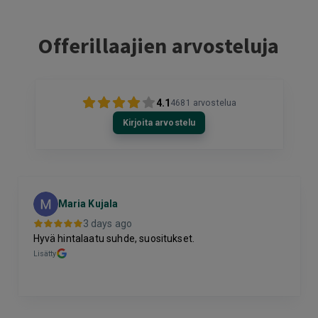
Offerillaajien arvosteluja
4.1
4681
arvostelua
Kirjoita arvostelu
Eija Paukkuri
EP
Tampere
3 days ago
Maksaminen tökki ja siinä alennuksen saaminen.
Ohjelma väitti, että alennus oli jo käytetty.
Lisätty
Page