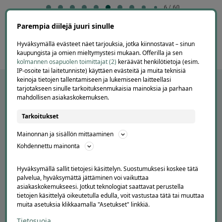
7
7 / 60
of
Parempia diilejä juuri sinulle
60
Hyväksymällä evästeet näet tarjouksia, jotka kiinnostavat – sinun
kaupungista ja omien mieltymystesi mukaan. Offerilla ja sen
kolmannen osapuolen toimittajat (2)
keräävät henkilötietoja (esim.
IP-osoite tai laitetunniste) käyttäen evästeitä ja muita teknisiä
keinoja tietojen tallentamiseen ja lukemiseen laitteellasi
tarjotakseen sinulle tarkoituksenmukaisia mainoksia ja parhaan
mahdollisen asiakaskokemuksen.
Tarkoitukset
Mainonnan ja sisällön mittaaminen
Kohdennettu mainonta
Hyväksymällä sallit tietojesi käsittelyn. Suostumuksesi koskee tätä
APUA JA NEUVOJA
palvelua, hyväksymättä jättäminen voi vaikuttaa
asiakaskokemukseesi. Jotkut teknologiat saattavat perustella
Peruuta tilaus
tietojen käsittelyä oikeutetulla edulla, voit vastustaa tätä tai muuttaa
Asiakaspalvelu
muita asetuksia klikkaamalla "Asetukset" linkkiä.
Kuinka Offerilla toimii
Tietosuoja