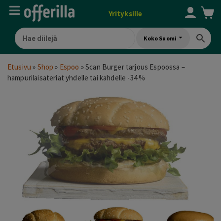
Yrityksille
Koko Suomi
Etusivu
»
Shop
»
Espoo
»
Scan Burger tarjous Espoossa –
hampurilaisateriat yhdelle tai kahdelle -34 %