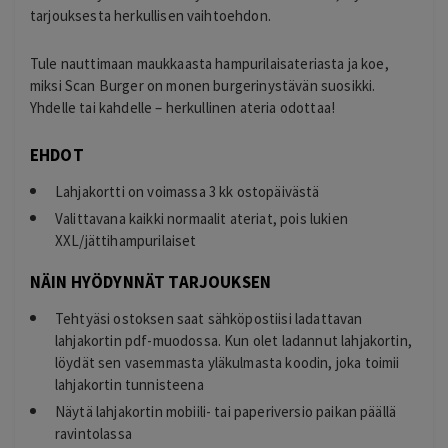
tarjouksesta herkullisen vaihtoehdon.
Tule nauttimaan maukkaasta hampurilaisateriasta ja koe,
miksi Scan Burger on monen burgerinystävän suosikki.
Yhdelle tai kahdelle – herkullinen ateria odottaa!
EHDOT
Lahjakortti on voimassa 3 kk ostopäivästä
Valittavana kaikki normaalit ateriat, pois lukien
XXL/jättihampurilaiset
NÄIN HYÖDYNNÄT TARJOUKSEN
Tehtyäsi ostoksen saat sähköpostiisi ladattavan
lahjakortin pdf-muodossa. Kun olet ladannut lahjakortin,
löydät sen vasemmasta yläkulmasta koodin, joka toimii
lahjakortin tunnisteena
Näytä lahjakortin mobiili- tai paperiversio paikan päällä
ravintolassa