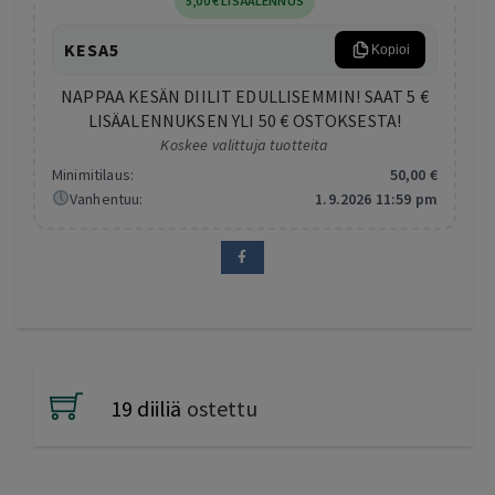
5
,00
€
LISÄALENNUS
KESA5
Kopioi
NAPPAA KESÄN DIILIT EDULLISEMMIN! SAAT 5 €
LISÄALENNUKSEN YLI 50 € OSTOKSESTA!
Koskee valittuja tuotteita
Minimitilaus:
50
,00
€
Vanhentuu:
1.9.2026 11:59 pm
19 diiliä
ostettu