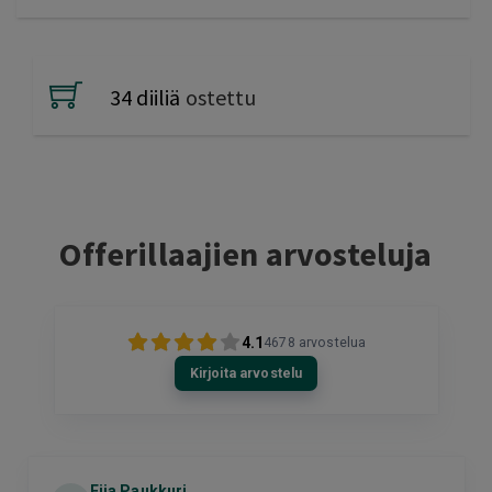
34 diiliä
ostettu
Offerillaajien arvosteluja
4.1
4678
arvostelua
Kirjoita arvostelu
Eija Paukkuri