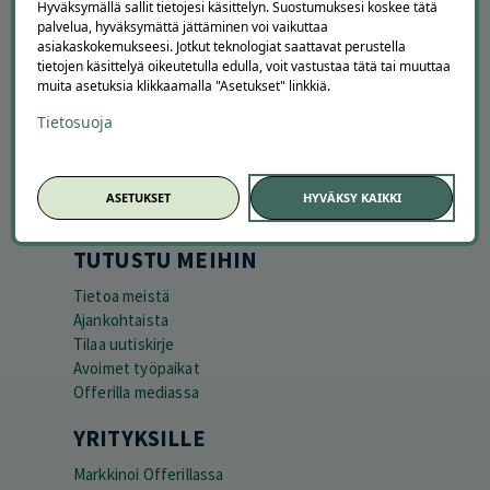
Hyväksymällä sallit tietojesi käsittelyn. Suostumuksesi koskee tätä
palvelua, hyväksymättä jättäminen voi vaikuttaa
asiakaskokemukseesi. Jotkut teknologiat saattavat perustella
tietojen käsittelyä oikeutetulla edulla, voit vastustaa tätä tai muuttaa
APUA JA NEUVOJA
muita asetuksia klikkaamalla "Asetukset" linkkiä.
Peruuta tilaus
Tietosuoja
Asiakaspalvelu
Kuinka Offerilla toimii
Usein kysytyt kysymykset
ASETUKSET
HYVÄKSY KAIKKI
Suosittele Offerillaa
TUTUSTU MEIHIN
Tietoa meistä
Ajankohtaista
Tilaa uutiskirje
Avoimet työpaikat
Offerilla mediassa
YRITYKSILLE
Markkinoi Offerillassa