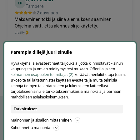
EP
Tampere
2 days ago
Maksaminen tökki ja siinä alennuksen saaminen.
Ohjelma väitti, että alennus oli jo käytetty.
Lisätty
Page
Parempia diilejä juuri sinulle
6
6 / 60
of
Hyväksymällä evästeet näet tarjouksia, jotka kiinnostavat – sinun
kaupungista ja omien mieltymystesi mukaan. Offerilla ja sen
60
kolmannen osapuolen toimittajat (2)
keräävät henkilötietoja (esim.
IP-osoite tai laitetunniste) käyttäen evästeitä ja muita teknisiä
keinoja tietojen tallentamiseen ja lukemiseen laitteellasi
tarjotakseen sinulle tarkoituksenmukaisia mainoksia ja parhaan
mahdollisen asiakaskokemuksen.
Tarkoitukset
Mainonnan ja sisällön mittaaminen
Kohdennettu mainonta