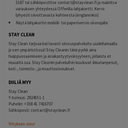
5187 tai sähköpostitse
contact@stayclean.fi
ja mainitse
varauksen yhteydessä Offerilla-lahjakortti. Kerro
lyhyesti siivottavasta kohteesta (englanniksi)
Näytä lahjakortin mobiili- tai paperiversio siivoojalle
STAY CLEAN
Stay Clean tarjoaa kattavasti siivouspalveluita uudellamaalla
ja sen ympäristössä! Stay Cleanin tiimi pyrkii aina
huippuosaamiseen ja asiakastyytyväisyyteen, jollaista et
muualta saa. Stay Cleanin palveluihin kuuluvat ikkunanpesut,
koti-, toimisto-, ja muuttosiivoukset.
DIILIÄ MYY
Stay Clean
Y-tunnus: 2924551-1
Puhelin: +358 41 7416707
Sähköposti:
contact@stayclean.fi
Yrityksen sivut