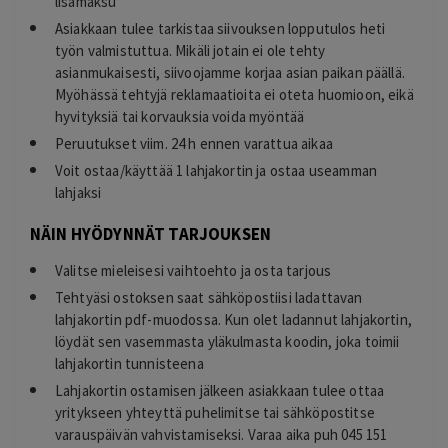
lisämaksu
Asiakkaan tulee tarkistaa siivouksen lopputulos heti
työn valmistuttua. Mikäli jotain ei ole tehty
asianmukaisesti, siivoojamme korjaa asian paikan päällä.
Myöhässä tehtyjä reklamaatioita ei oteta huomioon, eikä
hyvityksiä tai korvauksia voida myöntää
Peruutukset viim. 24 h ennen varattua aikaa
Voit ostaa/käyttää 1 lahjakortin ja ostaa useamman
lahjaksi
NÄIN HYÖDYNNÄT TARJOUKSEN
Valitse mieleisesi vaihtoehto ja osta tarjous
Tehtyäsi ostoksen saat sähköpostiisi ladattavan
lahjakortin pdf-muodossa. Kun olet ladannut lahjakortin,
löydät sen vasemmasta yläkulmasta koodin, joka toimii
lahjakortin tunnisteena
Lahjakortin ostamisen jälkeen asiakkaan tulee ottaa
yritykseen yhteyttä puhelimitse tai sähköpostitse
varauspäivän vahvistamiseksi. Varaa aika puh 045 151