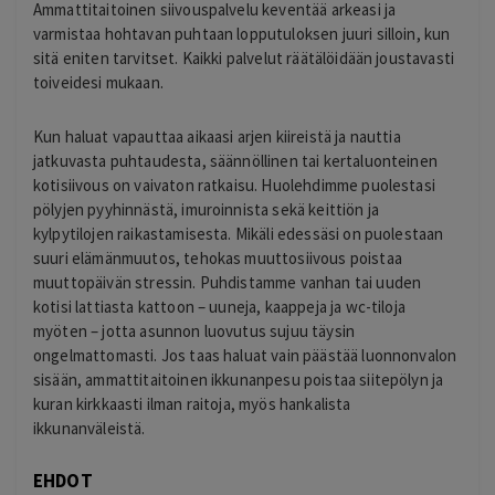
Ammattitaitoinen siivouspalvelu keventää arkeasi ja
varmistaa hohtavan puhtaan lopputuloksen juuri silloin, kun
sitä eniten tarvitset. Kaikki palvelut räätälöidään joustavasti
toiveidesi mukaan.
Kun haluat vapauttaa aikaasi arjen kiireistä ja nauttia
jatkuvasta puhtaudesta, säännöllinen tai kertaluonteinen
kotisiivous on vaivaton ratkaisu. Huolehdimme puolestasi
pölyjen pyyhinnästä, imuroinnista sekä keittiön ja
kylpytilojen raikastamisesta. Mikäli edessäsi on puolestaan
suuri elämänmuutos, tehokas muuttosiivous poistaa
muuttopäivän stressin. Puhdistamme vanhan tai uuden
kotisi lattiasta kattoon – uuneja, kaappeja ja wc-tiloja
myöten – jotta asunnon luovutus sujuu täysin
ongelmattomasti. Jos taas haluat vain päästää luonnonvalon
sisään, ammattitaitoinen ikkunanpesu poistaa siitepölyn ja
kuran kirkkaasti ilman raitoja, myös hankalista
ikkunanväleistä.
EHDOT