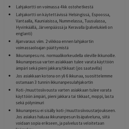
Lahjakortti on voimassa 4 kk ostohetkestä
Lahjakortti on käytettävissä Helsingissä, Espoossa,
Vantaalla, Kauniaisissa, Nummelassa, Tuusulassa,
Hyvinkäällä, Järvenpäässä ja Keravalla (palvelukieli on
englanti)
Ajanvaraus viim. 2 viikkoa ennen lahjakortin
voimassaoloajan päättymistä
Ikkunanpesu ns. normaalikorkeudella oleville ikkunoille.
Ikkunanpesua varten asiakkaan tulee varata käyttöön
ämpäri sekä pieni jakkara/tikkaat (jos saatavilla)
Jos asiakkaan kotona on yli 6 ikkunaa, suosittelemme
ostamaan 3 tunnin ikkunanpesulahjakortin
Koti-/muuttosiivousta varten asiakkaan tulee varata
käyttöön ämpäri, pieni jakkara tai tikkaat, moppi, lasta
sekä pölynimuri
Ikkunanpesu ei sisälly koti-/muuttosiivoustarjoukseen.
Jos asiakas haluaa ikkunanpesun lisäpalveluna, siitä
voidaan sopia erikseen, ja palvelusta veloitetaan