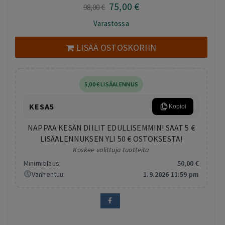
75
,00
€
Alkuperäinen
Nykyinen
98
,00
€
hinta
hinta
Varastossa
oli:
on:
98,00 €.
75,00 €.
LISÄÄ OSTOSKORIIN
5
,00
€
LISÄALENNUS
KESA5
Kopioi
NAPPAA KESÄN DIILIT EDULLISEMMIN! SAAT 5 €
LISÄALENNUKSEN YLI 50 € OSTOKSESTA!
Koskee valittuja tuotteita
Minimitilaus:
50
,00
€
Vanhentuu:
1.9.2026 11:59 pm