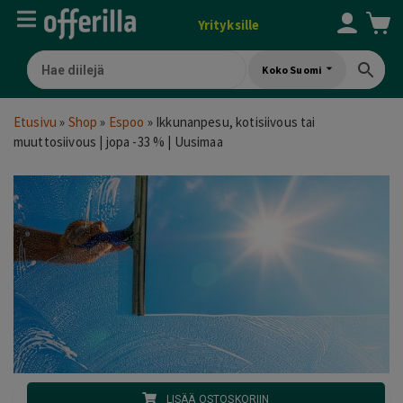
Yrityksille
Koko Suomi
Etusivu
»
Shop
»
Espoo
»
Ikkunanpesu, kotisiivous tai
muuttosiivous | jopa -33 % | Uusimaa
LISÄÄ OSTOSKORIIN