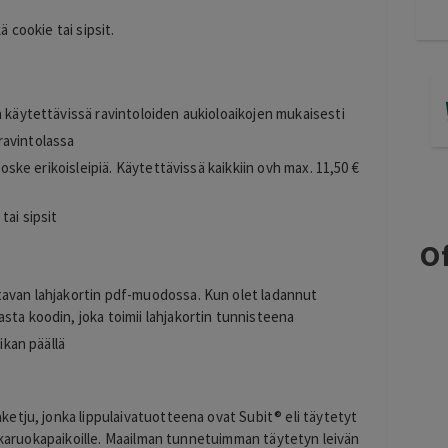
 cookie tai sipsit.
a käytettävissä ravintoloiden aukioloaikojen mukaisesti
ravintolassa
koske erikoisleipiä. Käytettävissä kaikkiin ovh max. 11,50 €
tai sipsit
Of
tavan lahjakortin pdf-muodossa. Kun olet ladannut
sta koodin, joka toimii lahjakortin tunnisteena
ikan päällä
etju, jonka lippulaivatuotteena ovat Subit® eli täytetyt
pikaruokapaikoille. Maailman tunnetuimman täytetyn leivän