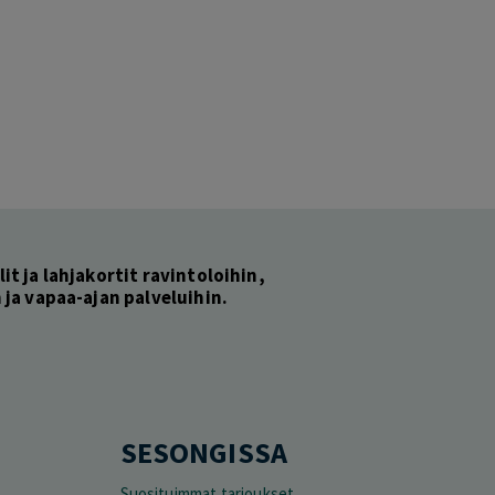
lit ja lahjakortit ravintoloihin,
ja vapaa-ajan palveluihin.
SESONGISSA
Suosituimmat tarjoukset