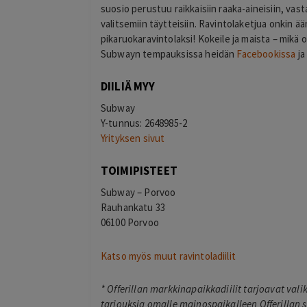
suosio perustuu raikkaisiin raaka-aineisiin, va
valitsemiin täytteisiin. Ravintolaketjua onkin
Eija Paukkuri
pikaruokaravintolaksi! Kokeile ja maista – mikä 
EP
Tampere
Subwayn tempauksissa heidän
Facebookissa
j
19 hours ago
Maksaminen tökki ja siinä alennuksen
DIILIÄ MYY
saaminen. Ohjelma väitti, että alennus o
käytetty.
Subway
Lisätty
Y-tunnus: 2648985-2
Yrityksen sivut
TOIMIPISTEET
Subway – Porvoo
Rauhankatu 33
06100 Porvoo
Katso myös muut ravintoladiilit
*
Offerillan markkinapaikkadiilit tarjoavat val
tarjouksia omalle mainospaikalleen Offerillan s