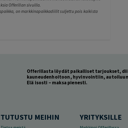
sia Offerillan sivuilla.
paikka, on markkinapaikkadiilit suljettu pois kaikista
Offerillasta löydät paikalliset tarjoukset, dii
kauneudenhoitoon, hyvinvointiin, autoiluun 
Elä isosti – maksa pienesti.
TUTUSTU MEIHIN
YRITYKSILLE
Tietoa meistä
Markkinoi Offerillassa