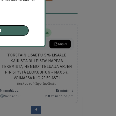
I
5% LISÄALENNUS
ARKIETU
Kopioi
TORSTAIN LISÄETU: 5 % LISÄALE
KAIKISTA DIILEISTÄ! NAPPAA
TEKEMISTÄ, HEMMOTTELUA JA ARJEN
PIRISTYSTÄ ELOKUUHUN – MAX 5 €,
VOIMASSA KLO 23.59 ASTI
Koskee valittuja tuotteita
Minimitilaus:
Ei minimiä
Vanhentuu:
7.8.2026 11:59 pm