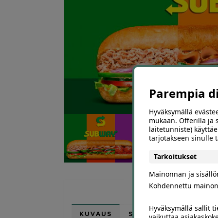
Parempia dii
Hyväksymällä evästee
mukaan. Offerilla ja
laitetunniste) käyttäe
tarjotakseen sinulle
Tarkoitukset
Mainonnan ja sisäll
Kohdennettu mainon
Hyväksymällä sallit t
KUVAUS
SIJAINTI KARTALLA
vaikuttaa asiakaskoke