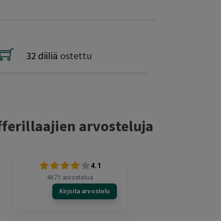
32 diiliä
ostettu
ferillaajien arvosteluja
4.1
4671
arvostelua
Kirjoita arvostelu