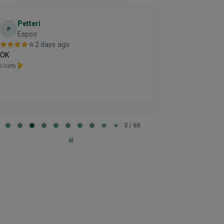
Petteri
timo
P
T
Espoo
helsinki
2 days ago
2 da
OK
kiitos hienosti 
Lisätty
Lisätty
e
3 / 60