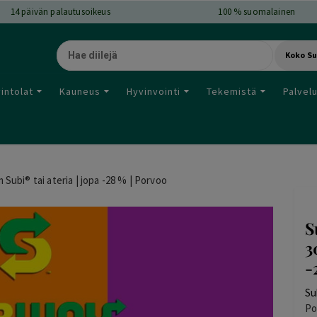
14
päivän palautusoikeus
100 % suomalainen
Koko S
intolat
Kauneus
Hyvinvointi
Tekemistä
Palvel
Subi® tai ateria | jopa -28 % | Porvoo
S
3
-
Su
Po