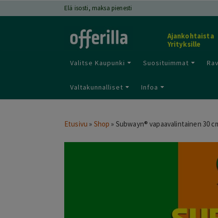
Elä isosti, maksa pienesti
Ajankohtaista
Yrityksille
Valitse Kaupunki
Suosituimmat
Rav
Valtakunnalliset
Infoa
Etusivu
»
Shop
»
Subwayn® vapaavalintainen 30 cm 