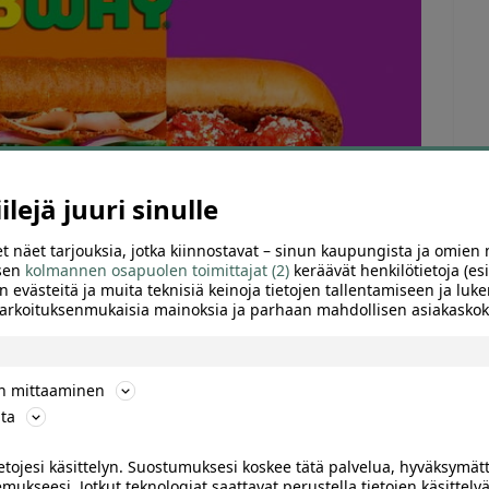
Tu
lejä juuri sinulle
t näet tarjouksia, jotka kiinnostavat – sinun kaupungista ja omien 
 sen
kolmannen osapuolen toimittajat (2)
keräävät henkilötietoja (esi
n evästeitä ja muita teknisiä keinoja tietojen tallentamiseen ja luke
 tarkoituksenmukaisia mainoksia ja parhaan mahdollisen asiakask
ön mittaaminen
ta
ietojesi käsittelyn. Suostumuksesi koskee tätä palvelua, hyväksymät
ARVIOT (0)
SUOSITTELE
mukseesi. Jotkut teknologiat saattavat perustella tietojen käsittelyä