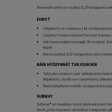
Ateriavaihtoehtoon sisältyy 0,33 hanajuoma sekä
EHDOT
Lahjakortti on voimassa 1 kk ostopäivästä j
Lahjakortti käytettävissä Porvoon Subway 
Valittavana kaikki normaalit 30 cm leivät. E
i 
leipiin
Ateria sisältää 0,33 hanajuoman sekä cookie 
NÄIN HYÖDYNNÄT TARJOUKSEN
Tehtyäsi ostoksen saat sähköpostiisi ladat
lahjakortin, löydät sen vasemmasta yläkulma
Näytä lahjakortin mobiili- tai paperiversio pa
SUBWAY
Subway® on maailman suurin pikaruokaravintolak
leivät, jotka tarjoavat vastaiskun hampurilais-