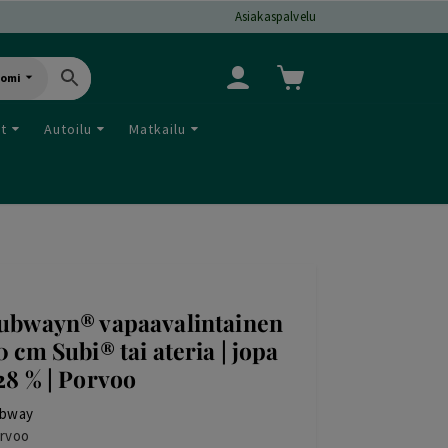
Asiakaspalvelu
uomi
ut
Autoilu
Matkailu
ubwayn® vapaavalintainen
0 cm Subi® tai ateria | jopa
28 % | Porvoo
bway
rvoo