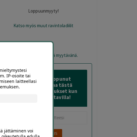
Loppuunmyyty!
Katso myös muut ravintoladiilit
otetta ei ole varastossa eikä myytävänä.
mieltymystesi
m. IP-osoite tai
Tämä diili on loppunut
miseen laitteellasi
varastosta – Tilaa tästä
okemuksen.
sähköposti-ilmoitukset kun
sitä on taas saatavilla!
tä jättäminen voi
 oikeutetulla edulla,