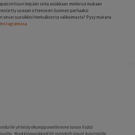
stapaistettuun leipään sekä asiakkaan mielensä mukaan
 äänestetty useaan otteeseen Suomen parhaaksi
Kirill
on sinun suosikkisi herkullisesta valikoimasta? Pysy mukana
K
a
Instagramissa
.
23 hours ago
-
Lisätty
li jo
Pag
3
of
60
ikoiduille yhteistyökumppaneillemme tavan lisätä
ivuilla. Markkinapaikkadiilit mahdollistavat kuluttajille