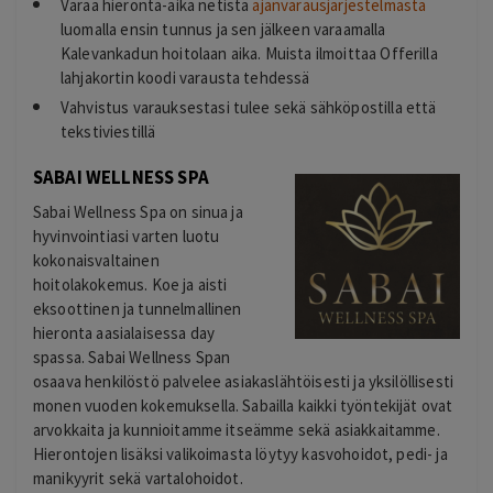
Varaa hieronta-aika netistä
ajanvarausjärjestelmästä
luomalla ensin tunnus ja sen jälkeen varaamalla
Kalevankadun hoitolaan aika. Muista ilmoittaa Offerilla
lahjakortin koodi varausta tehdessä
Vahvistus varauksestasi tulee sekä sähköpostilla että
tekstiviestillä
SABAI WELLNESS SPA
Sabai Wellness Spa on sinua ja
hyvinvointiasi varten luotu
kokonaisvaltainen
hoitolakokemus. Koe ja aisti
eksoottinen ja tunnelmallinen
hieronta aasialaisessa day
spassa. Sabai Wellness Span
osaava henkilöstö palvelee asiakaslähtöisesti ja yksilöllisesti
monen vuoden kokemuksella. Sabailla kaikki työntekijät ovat
arvokkaita ja kunnioitamme itseämme sekä asiakkaitamme.
Hierontojen lisäksi valikoimasta löytyy kasvohoidot, pedi- ja
manikyyrit sekä vartalohoidot.