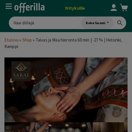
Yrityksille
Koko Suomi
Etusivu
»
Shop
»
Taivas ja Maa hieronta 60 min | -27 % | Helsinki,
Kamppi