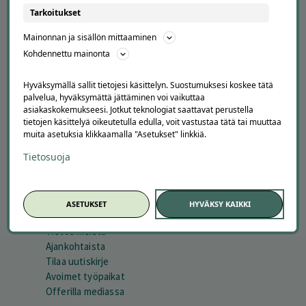
Tarkoitukset
Mainonnan ja sisällön mittaaminen
Kohdennettu mainonta
Hyväksymällä sallit tietojesi käsittelyn. Suostumuksesi koskee tätä
APUA JA NEUVOJA
palvelua, hyväksymättä jättäminen voi vaikuttaa
asiakaskokemukseesi. Jotkut teknologiat saattavat perustella
Peruuta tilaus
tietojen käsittelyä oikeutetulla edulla, voit vastustaa tätä tai muuttaa
muita asetuksia klikkaamalla "Asetukset" linkkiä.
Asiakaspalvelu
Kuinka Offerilla toimii
Tietosuoja
Usein kysytyt kysymykset
Suosittele Offerillaa
ASETUKSET
HYVÄKSY KAIKKI
TUTUSTU MEIHIN
Tietoa meistä
Ajankohtaista
Tilaa uutiskirje
Avoimet työpaikat
Offerilla mediassa