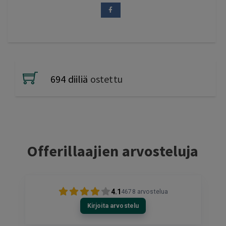
694 diiliä
ostettu
Offerillaajien arvosteluja
4.1
4678
arvostelua
Kirjoita arvostelu