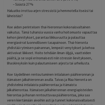
– Säästä 27 %
Haluatko irrottaa arjen stressistä ja hemmotella itseäsi tai
läheistäsi?
Koe aidon perinteisen thai-hieronnan kokonaisvaltainen
vaikutus. Tämä tuhansia vuosia vanha hoitomuoto vapauttaa
kehon jännitykset, parantaa liikkuvuutta ja palauttaa
energiavirrat luonnolliseen tasapainoon. Thai-hieronta
yhdistää rytmisen painannan, lempeät venytykset ja kehoa
aktivoivat liikkeet. Hoito tehdään ilman öljyjä, vaatteiden
päältä, ja se sopii erinomaisesti niin stressin lievitykseen,
lihaskireyksiin kuin palautumiseen arjesta tai urheilusta.
Koe täydellinen rentoutuminen intialaisen päähieronnan ja
itämaisen jalkahieronnan avulla. Taivas ja Maa hieronta on
yhdistelmä intialaista päähierontaa ja itämaista
jalkahierontaa. Itämaisen jalkahieronnan energiapisteiden
hierontaa ja ihanan rentouttavaa päähierontaa, joka saa
veren kiertämään aivoihin asti ja tunnet kokonaisvaltaisesti