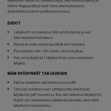
mielihyvän tunnetta. Hemmottelua, joka virkistää kehoa ja
mieltä. Nappaa diili ja nauti tästä ainutlaatuisesta
yhdistelmästä yksin tai läheisesi kanssa.
EHDOT
Lahjakortti on voimassa 3 kk ostohetkestä ja vain
Kalevankadun hoitolassa
Hoitoa ei voida toteuttaa mikäli olet raskaana
Peruutukset viim. 24 h ennen varattua aikaa
Voit ostaa/käyttää 1 lahjakortin ja ostaa useamman
lahjaksi
NÄIN HYÖDYNNÄT TARJOUKSEN
Valitse mieleinen vaihtoehto ja osta diili
Tehtyäsi ostoksen saat sähköpostiisi ladattavan
lahjakortin pdf-muodossa. Kun olet ladannut lahjakortin,
löydät sen vasemmasta yläkulmasta koodin, joka toimii
lahjakortin tunnisteena