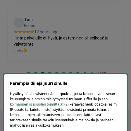
Toni
T
Espoo
17 hours ago
Hinta palvelulle oli hyvä, ja ostaminen oli selkeää ja
vaivatonta
Lisätty
Page
4
4 / 60
of
Parempia diilejä juuri sinulle
60
Hyväksymällä evästeet näet tarjouksia, jotka kiinnostavat – sinun
kaupungista ja omien mieltymystesi mukaan. Offerilla ja sen
kolmannen osapuolen toimittajat (2)
keräävät henkilötietoja (esim.
IP-osoite tai laitetunniste) käyttäen evästeitä ja muita teknisiä
keinoja tietojen tallentamiseen ja lukemiseen laitteellasi
tarjotakseen sinulle tarkoituksenmukaisia mainoksia ja parhaan
mahdollisen asiakaskokemuksen.