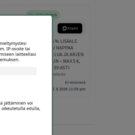
5% LISÄALENNUS
ARKIETU
Kopioi
TORSTAIN LISÄETU: 5 % LISÄALE
mieltymystesi
KAIKISTA DIILEISTÄ! NAPPAA
m. IP-osoite tai
TEKEMISTÄ, HEMMOTTELUA JA ARJEN
miseen laitteellasi
okemuksen.
PIRISTYSTÄ ELOKUUHUN – MAX 5 €,
VOIMASSA KLO 23.59 ASTI
Koskee valittuja tuotteita
Minimitilaus:
Ei minimiä
Vanhentuu:
7.8.2026 11:59 pm
tä jättäminen voi
 oikeutetulla edulla,