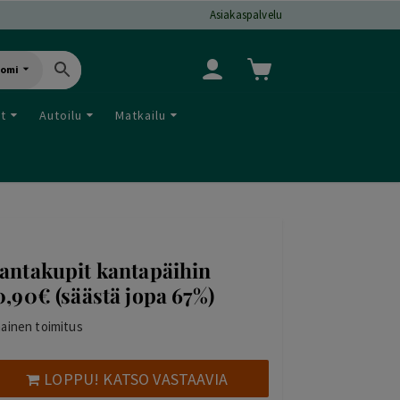
Asiakaspalvelu
uomi
ut
Autoilu
Matkailu
antakupit kantapäihin
0,90€ (säästä jopa 67%)
mainen toimitus
LOPPU! KATSO VASTAAVIA