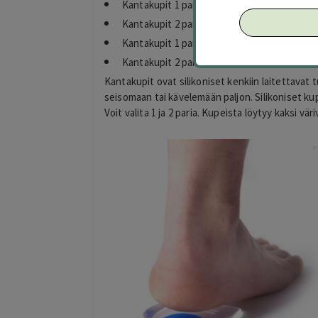
Kantakupit 1 pari, koko 35-39, väri: vaalean
Kantakupit 2 paria, koko 35-39, väri: vaalea
Kantakupit 1 pari, koko 40-46, väri: sininen 
Kantakupit 2 paria, koko 40-46, väri: sininen
Kantakupit ovat silikoniset kenkiin laitettavat
seisomaan tai kävelemään paljon. Silikoniset kupi
Voit valita 1 ja 2 paria. Kupeista löytyy kaksi v
Eija Paukkuri
EP
Tampere