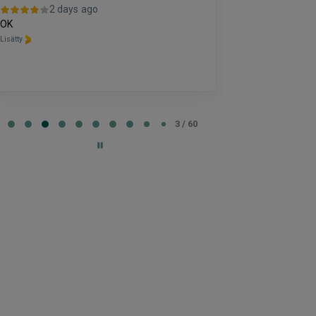
2 days ago
2 da
OK
kiitos hienosti 
Lisätty
Lisätty
e
3 / 60