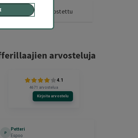
I
295 kohdetta
ostettu
ferillaajien arvosteluja
4.1
4671
arvostelua
Kirjoita arvostelu
Petteri
timo
P
T
Espoo
helsinki