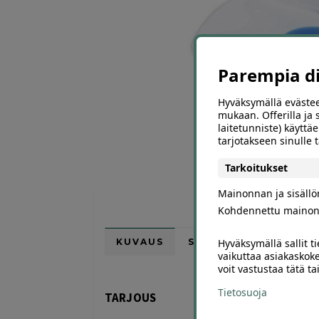
Parempia dii
Hyväksymällä evästee
mukaan. Offerilla ja
laitetunniste) käyttäe
tarjotakseen sinulle
Tarkoitukset
Mainonnan ja sisäll
Kohdennettu mainon
KUVAUS
SUOSITTELE
Hyväksymällä sallit t
vaikuttaa asiakaskoke
voit vastustaa tätä t
Tietosuoja
TARJOUS