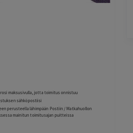
1 day ago
-
Lisätty
li jo
Pag
3
of
60
s
rosi maksusivulla, jotta toimitus onnistuu
stuksen sähköpostiisi
een perusteella lähimpään Postiin / Matkahuollon
ksessa mainitun toimitusajan puitteissa