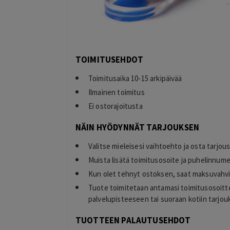
23 hours ago
Maksaminen tökki ja siinä alennuksen
saaminen. Ohjelma väitti, että alennus o
käytetty.
Lisätty
TOIMITUSEHDOT
Toimitusaika 10-15 arkipäivää
Ilmainen toimitus
Ei ostorajoitusta
NÄIN HYÖDYNNÄT TARJOUKSEN
Valitse mieleisesi vaihtoehto ja osta tarjou
Muista lisätä toimitusosoite ja puhelinnume
Kun olet tehnyt ostoksen, saat maksuvahvi
Tuote toimitetaan antamasi toimitusosoitt
palvelupisteeseen tai suoraan kotiin tarjou
TUOTTEEN PALAUTUSEHDOT