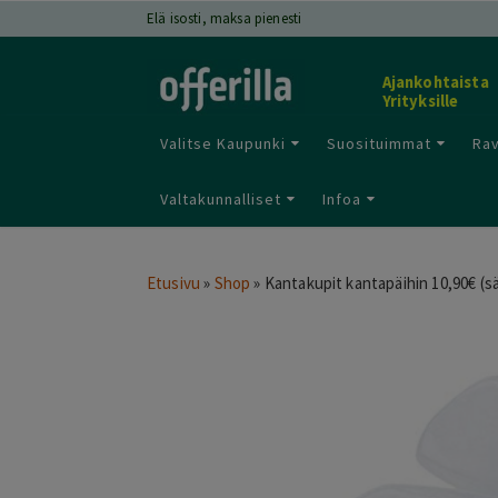
Elä isosti, maksa pienesti
Ajankohtaista
Yrityksille
Valitse Kaupunki
Suosituimmat
Rav
Valtakunnalliset
Infoa
Etusivu
»
Shop
»
Kantakupit kantapäihin 10,90€ (s