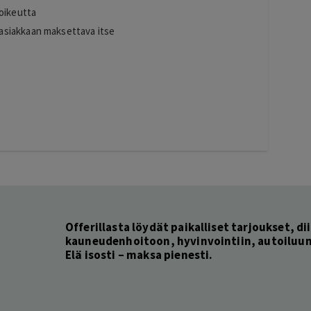
soikeutta
asiakkaan maksettava itse
Offerillasta löydät paikalliset tarjoukset, dii
kauneudenhoitoon, hyvinvointiin, autoiluun 
Elä isosti – maksa pienesti.