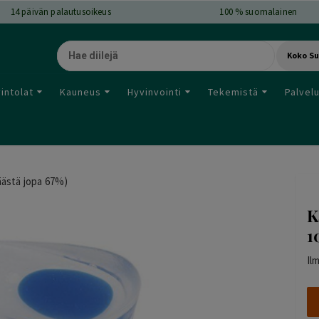
14
päivän palautusoikeus
100 % suomalainen
Koko S
intolat
Kauneus
Hyvinvointi
Tekemistä
Palvel
äästä jopa 67%)
K
1
Il