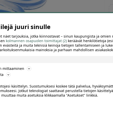
lejä juuri sinulle
t näet tarjouksia, jotka kiinnostavat – sinun kaupungista ja omien 
 sen
kolmannen osapuolen toimittajat (2)
keräävät henkilötietoja (esi
n evästeitä ja muita teknisiä keinoja tietojen tallentamiseen ja luke
 tarkoituksenmukaisia mainoksia ja parhaan mahdollisen asiakask
ön mittaaminen
ta
ietojesi käsittelyn. Suostumuksesi koskee tätä palvelua, hyväksymät
mukseesi. Jotkut teknologiat saattavat perustella tietojen käsittelyä
ai muuttaa muita asetuksia klikkaamalla "Asetukset" linkkiä.