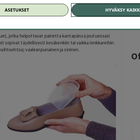
punainen 10,90€ (ovh 27€)
ASETUKSET
HYVÄKSY KAIKK
npunainen 17,90€ (ovh 54€)
10,90€ (ovh 27€)
 17,90€ (ovh 54€)
 tuet, jotka helpottavat painetta kantapäissä joutuessasi
t sopivat täydellisesti kesäkenkiin tai vaikka lenkkareihin.
ärivaihtoehtoa; vaaleanpunainen ja sininen.
Of
Kirill
K