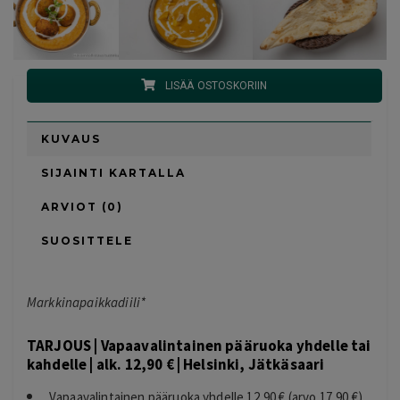
LISÄÄ OSTOSKORIIN
KUVAUS
SIJAINTI KARTALLA
ARVIOT (0)
SUOSITTELE
Markkinapaikkadiili*
TARJOUS | Vapaavalintainen pääruoka yhdelle tai
kahdelle | alk. 12,90 € | Helsinki, Jätkäsaari
Vapaavalintainen pääruoka yhdelle 12,90 € (arvo 17,90 €)