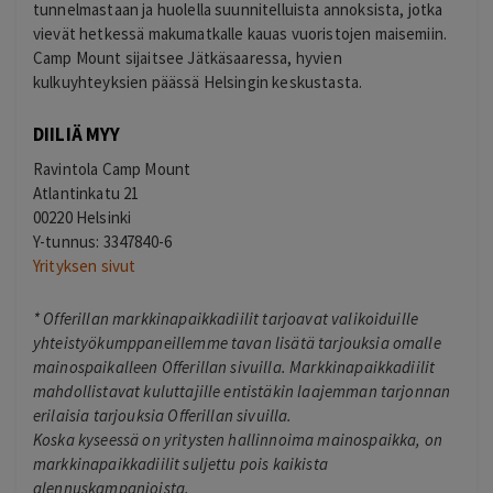
tunnelmastaan ja huolella suunnitelluista annoksista, jotka
vievät hetkessä makumatkalle kauas vuoristojen maisemiin.
Camp Mount sijaitsee Jätkäsaaressa, hyvien
kulkuyhteyksien päässä Helsingin keskustasta.
DIILIÄ MYY
Ravintola Camp Mount
Atlantinkatu 21
00220 Helsinki
Y-tunnus: 3347840-6
Yrityksen sivut
*
Offerillan markkinapaikkadiilit tarjoavat valikoiduille
yhteistyökumppaneillemme tavan lisätä tarjouksia omalle
mainospaikalleen Offerillan sivuilla. Markkinapaikkadiilit
mahdollistavat kuluttajille entistäkin laajemman tarjonnan
erilaisia tarjouksia Offerillan sivuilla.
Koska kyseessä on yritysten hallinnoima mainospaikka, on
markkinapaikkadiilit suljettu pois kaikista
alennuskampanjoista.