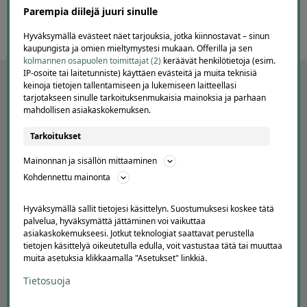
60
Parempia diilejä juuri sinulle
Hyväksymällä evästeet näet tarjouksia, jotka kiinnostavat – sinun
kaupungista ja omien mieltymystesi mukaan. Offerilla ja sen
kolmannen osapuolen toimittajat (2)
keräävät henkilötietoja (esim.
IP-osoite tai laitetunniste) käyttäen evästeitä ja muita teknisiä
keinoja tietojen tallentamiseen ja lukemiseen laitteellasi
tarjotakseen sinulle tarkoituksenmukaisia mainoksia ja parhaan
mahdollisen asiakaskokemuksen.
Tarkoitukset
Mainonnan ja sisällön mittaaminen
Kohdennettu mainonta
APUA JA NEUVOJA
Hyväksymällä sallit tietojesi käsittelyn. Suostumuksesi koskee tätä
palvelua, hyväksymättä jättäminen voi vaikuttaa
Peruuta tilaus
asiakaskokemukseesi. Jotkut teknologiat saattavat perustella
Asiakaspalvelu
tietojen käsittelyä oikeutetulla edulla, voit vastustaa tätä tai muuttaa
muita asetuksia klikkaamalla "Asetukset" linkkiä.
Kuinka Offerilla toimii
Usein kysytyt kysymykset
Tietosuoja
Suosittele Offerillaa