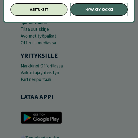
TUTUSTU MEIHIN
ASETUKSET
HYVÄKSY KAIKKI
Tietoa meistä
Ajankohtaista
Tilaa uutiskirje
Avoimet työpaikat
Offerilla mediassa
YRITYKSILLE
Markkinoi Offerillassa
Vaikuttajayhteistyö
Partneriportaali
LATAA APPI