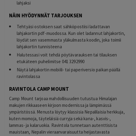
lahjaksi
NÄIN HYÖDYNNÄT TARJOUKSEN
Tehtyäsi ostoksen saat sähköpostiisi ladattavan
lahjakortin pdf-muodossa. Kun olet ladannut lahjakortin,
löydät sen vasemmasta yläkulmasta koodin, joka toimii
lahjakortin tunnisteena
Halutessasi voit tehdä pöytävarauksen tai tilauksen
etukäteen puhelimitse 041 3292990
Näytä lahjakortin mobiili- tai paperiversio paikan päällä
ravintolassa
RAVINTOLA CAMP MOUNT
Camp Mount tarjoaa mahdollisuuden tutustua Himalajan
makujen rikkaaseen kirjoon modernissa ja lämpimässä
ympäristössä. Menusta löytyy klassisia Nepalilaisia herkkuja,
kuten momoja, täyteläisiä curryja sekä kana-, kasvis-,
lammas- ja kalaruokia. Ravintola tunnetaan autenttisista
mauistaan, Nepalin vieraanvaraisuutta heijastavasta