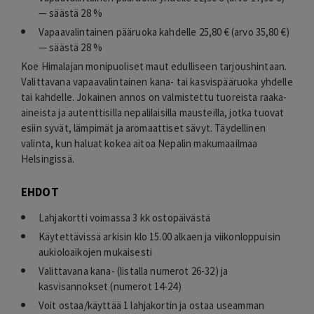
— säästä 28 %
Vapaavalintainen pääruoka kahdelle 25,80 € (arvo 35,80 €)
— säästä 28 %
Koe Himalajan monipuoliset maut edulliseen tarjoushintaan.
Valittavana vapaavalintainen kana- tai kasvispääruoka yhdelle
tai kahdelle. Jokainen annos on valmistettu tuoreista raaka-
aineista ja autenttisilla nepalilaisilla mausteilla, jotka tuovat
esiin syvät, lämpimät ja aromaattiset sävyt. Täydellinen
valinta, kun haluat kokea aitoa Nepalin makumaailmaa
Helsingissä.
EHDOT
Lahjakortti voimassa 3 kk ostopäivästä
Käytettävissä arkisin klo 15.00 alkaen ja viikonloppuisin
aukioloaikojen mukaisesti
Valittavana kana- (listalla numerot 26-32) ja
kasvisannokset (numerot 14-24)
Voit ostaa/käyttää 1 lahjakortin ja ostaa useamman