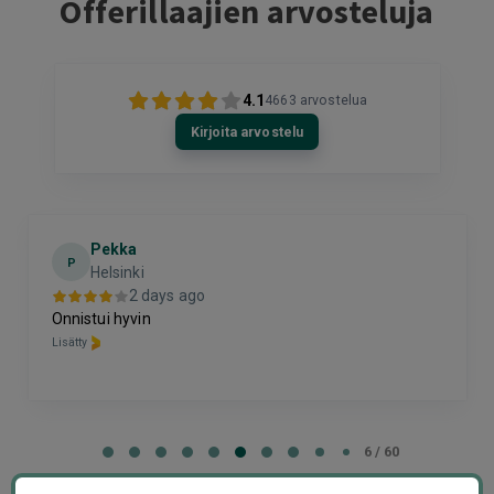
Offerillaajien arvosteluja
4.1
4663
arvostelua
Kirjoita arvostelu
Pekka
P
Helsinki
2 days ago
Onnistui hyvin
Lisätty
Page
6
6 / 60
of