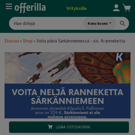
Yrityksille
Koko Suomi
Etusivu
»
Shop
»
Voita päivä Särkänniemessä – sis. 4 ranneketta
LISÄÄ OSTOSKORIIN