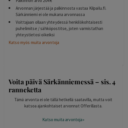
Palkinnon arvo 204 €
Arvonnan järjestää ja palkinnosta vastaa Kilpailu.fi.
Särkänniemi ei ole mukana arvonnassa
Voittajaan ollaan yhteydessä henkilökohtaisesti
puhelimitse / sähköpostitse, joten varmistathan
yhteystietosi oikeiksi
Katso myös muita arvontoja
Voita päivä Särkänniemessä – sis. 4
ranneketta
Tämä arvonta ei ole tällä hetkellä saatavilla, mutta voit
katsoa ajankohtaiset arvonnat Offerillasta.
Katso muita arvontoja»