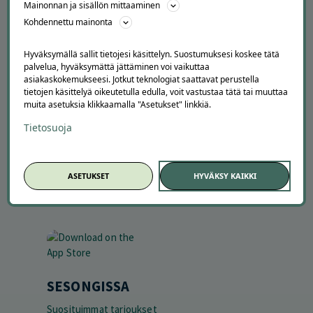
Avoimet työpaikat
Mainonnan ja sisällön mittaaminen
Offerilla mediassa
Kohdennettu mainonta
YRITYKSILLE
Hyväksymällä sallit tietojesi käsittelyn. Suostumuksesi koskee tätä
palvelua, hyväksymättä jättäminen voi vaikuttaa
Markkinoi Offerillassa
asiakaskokemukseesi. Jotkut teknologiat saattavat perustella
Vaikuttajayhteistyö
tietojen käsittelyä oikeutetulla edulla, voit vastustaa tätä tai muuttaa
Partneriportaali
muita asetuksia klikkaamalla "Asetukset" linkkiä.
Tietosuoja
LATAA APPI
ASETUKSET
HYVÄKSY KAIKKI
SESONGISSA
Suosituimmat tarjoukset