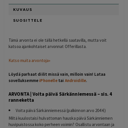
KUVAUS
SUOSITTELE
Tämä arvonta ei ole tällä hetkellä saatavilla, mutta voit
katsoa ajankohtaiset arvonnat Offerillasta.
Katso muita arvontoja»
Löydä parhaat diilit missä vain, milloin vain! Lataa
sovelluksemme
iPhonelle
tai
Androidille
.
ARVONTA | Voita päivä Särkänniemessä – sis. 4
ranneketta
Voita päivä Särkänniemessä (palkinnon arvo 204 €)
Miltä kuulostaisi hulvattoman hauska päivä Särkänniemen
huvipuistossa koko perheen voimin? Osallistu arvontaan ja