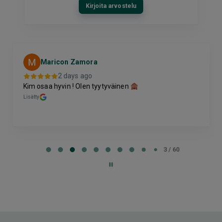
Kirjoita arvostelu
Maricon Zamora
2 days ago
Kim osaa hyvin ! Olen tyytyväinen
Lisätty
Page
3
3 / 60
of
60