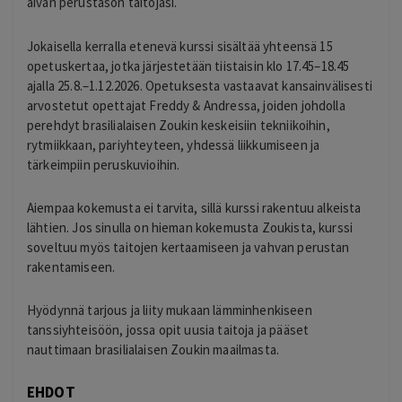
aivan perustason taitojasi.
Jokaisella kerralla etenevä kurssi sisältää yhteensä 15
opetuskertaa, jotka järjestetään tiistaisin klo 17.45–18.45
ajalla 25.8.–1.12.2026. Opetuksesta vastaavat kansainvälisesti
arvostetut opettajat Freddy & Andressa, joiden johdolla
perehdyt brasilialaisen Zoukin keskeisiin tekniikoihin,
rytmiikkaan, pariyhteyteen, yhdessä liikkumiseen ja
tärkeimpiin peruskuvioihin.
Aiempaa kokemusta ei tarvita, sillä kurssi rakentuu alkeista
lähtien. Jos sinulla on hieman kokemusta Zoukista, kurssi
soveltuu myös taitojen kertaamiseen ja vahvan perustan
rakentamiseen.
Hyödynnä tarjous ja liity mukaan lämminhenkiseen
tanssiyhteisöön, jossa opit uusia taitoja ja pääset
nauttimaan brasilialaisen Zoukin maailmasta.
EHDOT