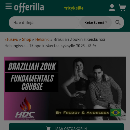
Yrityksille
Koko Suomi
Etusivu
»
Shop
»
Helsinki
»
Brasilian Zoukin alkeiskurssi
Helsingissä – 15 opetuskertaa syksylle 2026 –43 %
LISÄÄ OSTOSKORIIN