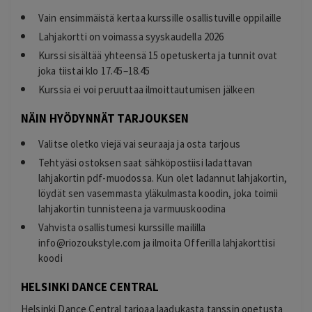
Vain ensimmäistä kertaa kurssille osallistuville oppilaille
Lahjakortti on voimassa syyskaudella 2026
Kurssi sisältää yhteensä 15 opetuskerta ja tunnit ovat
joka tiistai klo 17.45–18.45
Kurssia ei voi peruuttaa ilmoittautumisen jälkeen
NÄIN HYÖDYNNÄT TARJOUKSEN
Valitse oletko viejä vai seuraaja ja osta tarjous
Tehtyäsi ostoksen saat sähköpostiisi ladattavan
lahjakortin pdf-muodossa. Kun olet ladannut lahjakortin,
löydät sen vasemmasta yläkulmasta koodin, joka toimii
lahjakortin tunnisteena ja varmuuskoodina
Vahvista osallistumesi kurssille maililla
info@riozoukstyle.com
ja ilmoita Offerilla lahjakorttisi
koodi
HELSINKI DANCE CENTRAL
Helsinki Dance Central tarjoaa laadukasta tanssin opetusta