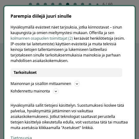
6
6 / 60
of
Parempia diilejä juuri sinulle
60
Hyväksymällä evästeet näet tarjouksia, jotka kiinnostavat – sinun
kaupungista ja omien mieltymystesi mukaan. Offerilla ja sen
kolmannen osapuolen toimittajat (2)
keräävät henkilötietoja (esim.
IP-osoite tai laitetunniste) käyttäen evästeitä ja muita teknisiä
keinoja tietojen tallentamiseen ja lukemiseen laitteellasi
tarjotakseen sinulle tarkoituksenmukaisia mainoksia ja parhaan
mahdollisen asiakaskokemuksen.
Tarkoitukset
Mainonnan ja sisällön mittaaminen
Kohdennettu mainonta
Hyväksymällä sallit tietojesi käsittelyn. Suostumuksesi koskee tätä
APUA JA NEUVOJA
palvelua, hyväksymättä jättäminen voi vaikuttaa
asiakaskokemukseesi. Jotkut teknologiat saattavat perustella
Peruuta tilaus
tietojen käsittelyä oikeutetulla edulla, voit vastustaa tätä tai muuttaa
Asiakaspalvelu
muita asetuksia klikkaamalla "Asetukset" linkkiä.
Kuinka Offerilla toimii
Tietosuoja