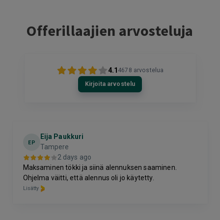
Offerillaajien arvosteluja
4.1
4678
arvostelua
Kirjoita arvostelu
Eija Paukkuri
EP
Tampere
2 days ago
Maksaminen tökki ja siinä alennuksen saaminen.
Ohjelma väitti, että alennus oli jo käytetty.
Lisätty
Page