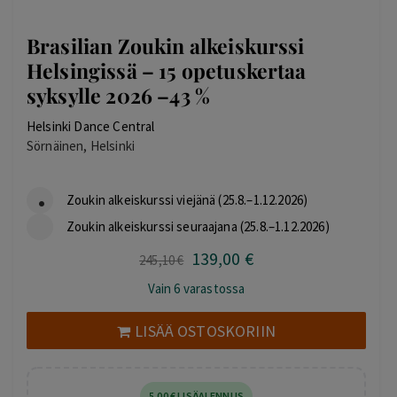
Brasilian Zoukin alkeiskurssi
Helsingissä – 15 opetuskertaa
syksylle 2026 –43 %
Helsinki Dance Central
Sörnäinen, Helsinki
Zoukin alkeiskurssi viejänä (25.8.–1.12.2026)
Zoukin alkeiskurssi seuraajana (25.8.–1.12.2026)
139
,00
€
Alkuperäinen
Nykyinen
245
,10
€
hinta
hinta
Vain 6 varastossa
oli:
on:
245,10 €.
139,00 €.
LISÄÄ OSTOSKORIIN
5
,00
€
LISÄALENNUS