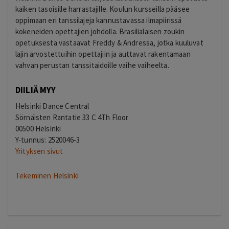
kaiken tasoisille harrastajille. Koulun kursseilla pääsee
oppimaan eri tanssilajeja kannustavassa ilmapiirissä
kokeneiden opettajien johdolla. Brasilialaisen zoukin
opetuksesta vastaavat Freddy & Andressa, jotka kuuluvat
lajin arvostettuihin opettajiin ja auttavat rakentamaan
vahvan perustan tanssitaidoille vaihe vaiheelta.
DIILIÄ MYY
Helsinki Dance Central
Sörnäisten Rantatie 33 C 4Th Floor
00500 Helsinki
Y-tunnus: 2520046-3
Yrityksen sivut
Tekeminen Helsinki