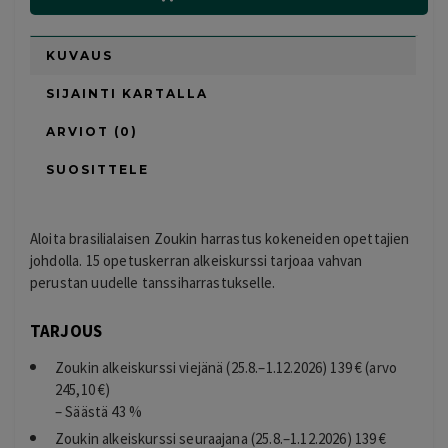
KUVAUS
SIJAINTI KARTALLA
ARVIOT (0)
SUOSITTELE
Aloita brasilialaisen Zoukin harrastus kokeneiden opettajien
johdolla. 15 opetuskerran alkeiskurssi tarjoaa vahvan
perustan uudelle tanssiharrastukselle.
TARJOUS
Zoukin alkeiskurssi viejänä (25.8.–1.12.2026) 139 € (arvo
245,10 €)
– Säästä 43 %
Zoukin alkeiskurssi seuraajana (25.8.–1.12.2026) 139 €