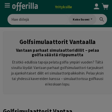
Yrityksille
Koko Suomi
Golfsimulaattorit Vantaalla
Vantaan parhaat simulaattoridiilit – pelaa
golfia säästä riippumatta
Etsitkö edullisia tapoja pelata golfia ympäri vuoden? Tältä
sivulta löydät Vantaan parhaat golfsimulaattori-tarjoukset
ja ajankohtaiset diilit eri simulaattoripaikkoihin. Pelaa yksin
tai yhdessä kavereiden kanssa – simulaattorissa golfkausi
ei koskaan lopu.
Golfsimulaattorit Vantaa