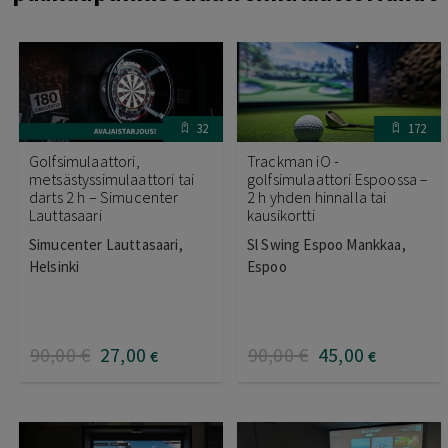
32
172
Golfsimulaattori,
Trackman iO -
metsästyssimulaattori tai
golfsimulaattori Espoossa –
darts 2 h – Simucenter
2 h yhden hinnalla tai
Lauttasaari
kausikortti
Simucenter Lauttasaari,
Sl Swing Espoo Mankkaa,
Helsinki
Espoo
90
,00
€
27
,00
90
,00
€
45
,00
€
€