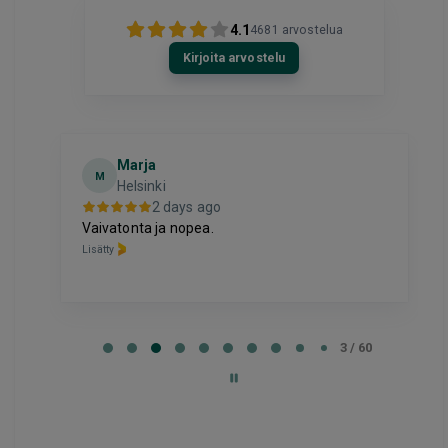
4.1
4681
arvostelua
Kirjoita arvostelu
Marja
M
Helsinki
2 days ago
oli
Vaivatonta ja nopea.
Lisätty
Page
3
3 / 60
of
60