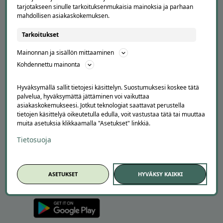
Suosittele Offerillaa
tarjotakseen sinulle tarkoituksenmukaisia mainoksia ja parhaan
mahdollisen asiakaskokemuksen.
TUTUSTU MEIHIN
Tarkoitukset
Tietoa meistä
Mainonnan ja sisällön mittaaminen
Ajankohtaista
Kohdennettu mainonta
Tilaa uutiskirje
Avoimet työpaikat
Offerilla mediassa
Hyväksymällä sallit tietojesi käsittelyn. Suostumuksesi koskee tätä
palvelua, hyväksymättä jättäminen voi vaikuttaa
asiakaskokemukseesi. Jotkut teknologiat saattavat perustella
YRITYKSILLE
tietojen käsittelyä oikeutetulla edulla, voit vastustaa tätä tai muuttaa
muita asetuksia klikkaamalla "Asetukset" linkkiä.
Markkinoi Offerillassa
Vaikuttajayhteistyö
Tietosuoja
Partneriportaali
LATAA APPI
ASETUKSET
HYVÄKSY KAIKKI