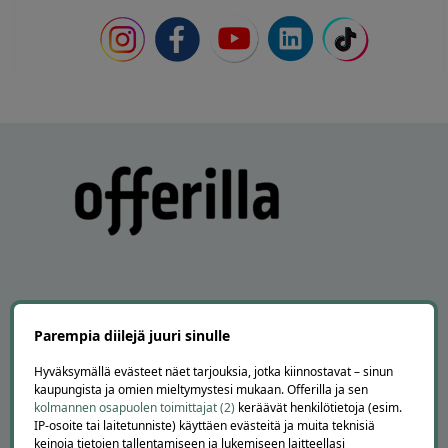
Parempia diilejä juuri sinulle
APUA JA NEUVOJA
Peruuta tilaus
Hyväksymällä evästeet näet tarjouksia, jotka kiinnostavat – sinun
kaupungista ja omien mieltymystesi mukaan. Offerilla ja sen
Asiakaspalvelu
kolmannen osapuolen toimittajat (2)
keräävät henkilötietoja (esim.
Kuinka Offerilla toimii
IP-osoite tai laitetunniste) käyttäen evästeitä ja muita teknisiä
Usein kysytyt kysymykset
keinoja tietojen tallentamiseen ja lukemiseen laitteellasi