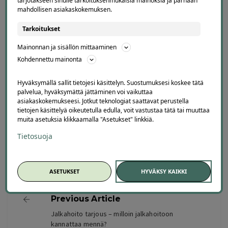
tarjotakseen sinulle tarkoituksenmukaisia mainoksia ja parhaan
Mitä tehdä sadepäivänä lasten kanssa?
mahdollisen asiakaskokemuksen.
Sadepäivään sopivat museot, kirjastot, uimahallit,
Tarkoitukset
sisäleikkipuistot, elokuvat, keilahallit ja kotona
Mainonnan ja sisällön mittaaminen
järjestetty teemapäivä.
Kohdennettu mainonta
Miten suunnitella onnistunut kesäpäivä perheelle?
Hyväksymällä sallit tietojesi käsittelyn. Suostumuksesi koskee tätä
palvelua, hyväksymättä jättäminen voi vaikuttaa
Valitse yksi pääaktiviteetti, jätä tauoille tilaa, pakkaa
asiakaskokemukseesi. Jotkut teknologiat saattavat perustella
eväät ja huomioi lasten ikä, sää sekä päivän
tietojen käsittelyä oikeutetulla edulla, voit vastustaa tätä tai muuttaa
muita asetuksia klikkaamalla "Asetukset" linkkiä.
kokonaiskuormitus.
Tietosuoja
23.6.2026
ASETUKSET
HYVÄKSY KAIKKI
Previous Article
Jalkahoito tarjous – milloin jalkahoitoon
kannattaa mennä?