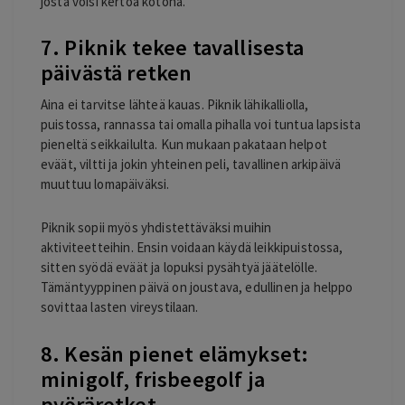
josta voisi kertoa kotona.
7. Piknik tekee tavallisesta
päivästä retken
Aina ei tarvitse lähteä kauas. Piknik lähikalliolla,
puistossa, rannassa tai omalla pihalla voi tuntua lapsista
pieneltä seikkailulta. Kun mukaan pakataan helpot
eväät, viltti ja jokin yhteinen peli, tavallinen arkipäivä
muuttuu lomapäiväksi.
Piknik sopii myös yhdistettäväksi muihin
aktiviteetteihin. Ensin voidaan käydä leikkipuistossa,
sitten syödä eväät ja lopuksi pysähtyä jäätelölle.
Tämäntyyppinen päivä on joustava, edullinen ja helppo
sovittaa lasten vireystilaan.
8. Kesän pienet elämykset:
minigolf, frisbeegolf ja
pyöräretket