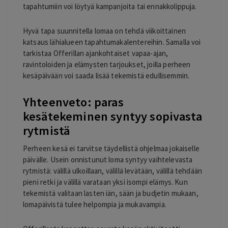
tapahtumiin voi löytyä kampanjoita tai ennakkolippuja.
Hyvä tapa suunnitella lomaa on tehdä viikoittainen
katsaus lähialueen tapahtumakalentereihin. Samalla voi
tarkistaa Offerillan ajankohtaiset vapaa-ajan,
ravintoloiden ja elämysten tarjoukset, joilla perheen
kesäpäivään voi saada lisää tekemistä edullisemmin.
Yhteenveto: paras
kesätekeminen syntyy sopivasta
rytmistä
Perheen kesä ei tarvitse täydellistä ohjelmaa jokaiselle
päivälle. Usein onnistunut loma syntyy vaihtelevasta
rytmistä: välillä ulkoillaan, välillä levätään, välillä tehdään
pieni retki ja välillä varataan yksi isompi elämys. Kun
tekemistä valitaan lasten iän, sään ja budjetin mukaan,
lomapäivistä tulee helpompia ja mukavampia.