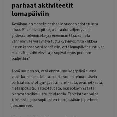
parhaat aktiviteetit
lomapäiviin
Kesäloma on monelle perheelle vuoden odotetuinta
aikaa. Päivät ovat pitkiä, aikataulut väljentyvät ja
yhdessä tekemiselle jää enemmän tilaa. Samalla
vanhemmille voi syntyä tuttu kysymys: mitä kaikkea
lasten kanssa voisi tehdä niin, että lomapäivät tuntuvat
mukavilta, vaihtelevilta ja sopivat myös perheen
budjettiin?
Hyvä uutinen on, että onnistunut kesäpäivä ei aina
vaadi kallista matkaa tai suurta suunnitelmaa. Usein
parhaat muistot syntyvät uimaretkestä, eväshetkestä,
metsäpolusta, jäätelötauosta, museokäynnistä tai
pienestä seikkailusta lähialueella. Tärkeintä on valita
tekemistä, joka sopii lasten ikään, säähän ja perheen
jaksamiseen.