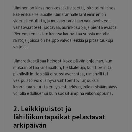
Uiminen on klassinen kesäaktiviteetti, joka toimii lähes
kaikenikäisille lapsille. Uimarannalle lähteminen on
yleensä edullista, ja mukaan tarvitaan vain pyyhkeet,
vaihtovaatteet, juotavaa, aurinkosuoja ja pientä evästä.
Pienempien lasten kanssa kannattaa suosia matalia
rantoja, joissa on helppo valvoa leikkiä ja pitää taukoja
varjossa.
Uimaretkestä saa helposti koko päivän ohjelman, kun
mukaan ottaa rantapallon, hiekkaleluja, korttipelin tai
piknikviltin. Jos sää ei suosi avorantaa, uimahalli tai
vesipuisto voi olla hyvä vaihtoehto. Tarjouksia
kannattaa seurata erityisesti arkisin, jolloin sisäänpääsy
voi olla edullisempi kuin suosituimpina viikonloppuina.
2. Leikkipuistot ja
lähiliikuntapaikat pelastavat
arkipäivän