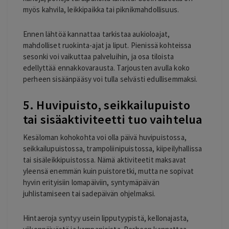
myös kahvila, leikkipaikka tai piknikmahdollisuus.
Ennen lähtöä kannattaa tarkistaa aukioloajat,
mahdolliset ruokinta-ajat ja liput. Pienissä kohteissa
sesonki voi vaikuttaa palveluihin, ja osa tiloista
edellyttää ennakkovarausta. Tarjousten avulla koko
perheen sisäänpääsy voi tulla selvästi edullisemmaksi.
5. Huvipuisto, seikkailupuisto
tai sisäaktiviteetti tuo vaihtelua
Kesäloman kohokohta voi olla päivä huvipuistossa,
seikkailupuistossa, trampoliinipuistossa, kiipeilyhallissa
tai sisäleikkipuistossa. Nämä aktiviteetit maksavat
yleensä enemmän kuin puistoretki, mutta ne sopivat
hyvin erityisiin lomapäiviin, syntymäpäivän
juhlistamiseen tai sadepäivän ohjelmaksi.
Hintaeroja syntyy usein lipputyypistä, kellonajasta,