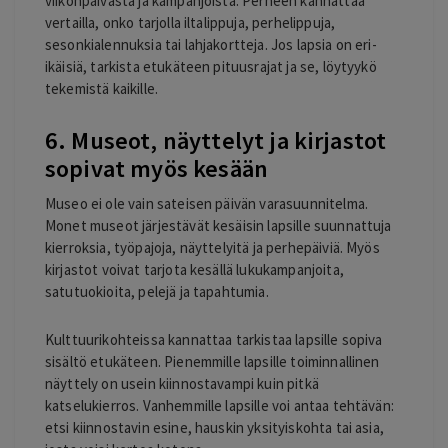
viikonpäivästä ja kampanjoista. Perheen kannattaa
vertailla, onko tarjolla iltalippuja, perhelippuja,
sesonkialennuksia tai lahjakortteja. Jos lapsia on eri-
ikäisiä, tarkista etukäteen pituusrajat ja se, löytyykö
tekemistä kaikille.
6. Museot, näyttelyt ja kirjastot
sopivat myös kesään
Museo ei ole vain sateisen päivän varasuunnitelma.
Monet museot järjestävät kesäisin lapsille suunnattuja
kierroksia, työpajoja, näyttelyitä ja perhepäiviä. Myös
kirjastot voivat tarjota kesällä lukukampanjoita,
satutuokioita, pelejä ja tapahtumia.
Kulttuurikohteissa kannattaa tarkistaa lapsille sopiva
sisältö etukäteen. Pienemmille lapsille toiminnallinen
näyttely on usein kiinnostavampi kuin pitkä
katselukierros. Vanhemmille lapsille voi antaa tehtävän:
etsi kiinnostavin esine, hauskin yksityiskohta tai asia,