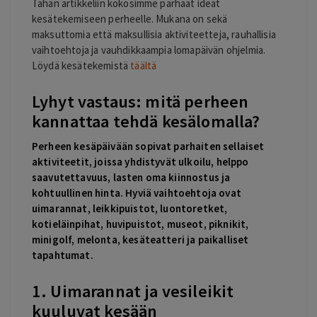
Tähän artikkeliin kokosimme parhaat ideat
kesätekemiseen perheelle. Mukana on sekä
maksuttomia että maksullisia aktiviteetteja, rauhallisia
vaihtoehtoja ja vauhdikkaampia lomapäivän ohjelmia.
Löydä kesätekemistä
täältä
Lyhyt vastaus: mitä perheen
kannattaa tehdä kesälomalla?
Perheen kesäpäivään sopivat parhaiten sellaiset
aktiviteetit, joissa yhdistyvät ulkoilu, helppo
saavutettavuus, lasten oma kiinnostus ja
kohtuullinen hinta. Hyviä vaihtoehtoja ovat
uimarannat, leikkipuistot, luontoretket,
kotieläinpihat, huvipuistot, museot, piknikit,
minigolf, melonta, kesäteatteri ja paikalliset
tapahtumat.
1. Uimarannat ja vesileikit
kuuluvat kesään