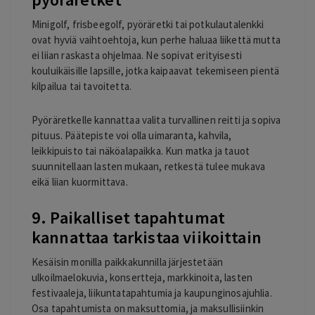
Minigolf, frisbeegolf, pyöräretki tai potkulautalenkki
ovat hyviä vaihtoehtoja, kun perhe haluaa liikettä mutta
ei liian raskasta ohjelmaa. Ne sopivat erityisesti
kouluikäisille lapsille, jotka kaipaavat tekemiseen pientä
kilpailua tai tavoitetta.
Pyöräretkelle kannattaa valita turvallinen reitti ja sopiva
pituus. Päätepiste voi olla uimaranta, kahvila,
leikkipuisto tai näköalapaikka. Kun matka ja tauot
suunnitellaan lasten mukaan, retkestä tulee mukava
eikä liian kuormittava.
9. Paikalliset tapahtumat
kannattaa tarkistaa viikoittain
Kesäisin monilla paikkakunnilla järjestetään
ulkoilmaelokuvia, konsertteja, markkinoita, lasten
festivaaleja, liikuntatapahtumia ja kaupunginosajuhlia.
Osa tapahtumista on maksuttomia, ja maksullisiinkin