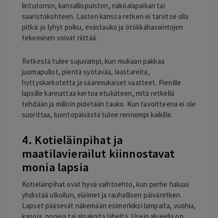
lintutornin, kansallispuiston, näköalapaikan tai
saaristokohteen. Lasten kanssa retken ei tarvitse olla
pitkä: jo lyhyt polku, evästauko ja ötökkähavaintojen
tekeminen voivat riittää.
Retkestä tulee sujuvampi, kun mukaan pakkaa
juomapullot, pientä syötävää, laastareita,
hyttyskarkotetta ja säänmukaiset vaatteet. Pienille
lapsille kannattaa kertoa etukäteen, mitä retkellä
tehdään ja milloin pidetään tauko. Kun tavoitteena ei ole
suorittaa, luontopäivästä tulee rennompi kaikille.
4. Kotieläinpihat ja
maatilavierailut kiinnostavat
monia lapsia
Kotieläinpihat ovat hyvä vaihtoehto, kun perhe haluaa
yhdistää ulkoilun, eläimet ja rauhallisen päiväretken.
Lapset pääsevät näkemään esimerkiksi lampaita, vuohia,
kanoja, poneja tai alpakoita läheltä. Usein alueella on