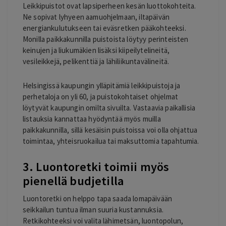
Leikkipuistot ovat lapsiperheen kesän luottokohteita.
Ne sopivat lyhyeen aamuohjelmaan, iltapäivän
energiankulutukseen tai eväsretken pääkohteeksi.
Monilla paikkakunnilla puistoista löytyy perinteisten
keinujen ja liukumäkien lisäksi kiipeilytelineitä,
vesileikkejä, pelikenttiä ja lähiliikuntavälineitä.
Helsingissä kaupungin ylläpitämiä leikkipuistoja ja
perhetaloja on yli 60, ja puistokohtaiset ohjelmat
löytyvät kaupungin omilta sivuilta. Vastaavia paikallisia
listauksia kannattaa hyödyntää myös muilla
paikkakunnilla, sillä kesäisin puistoissa voi olla ohjattua
toimintaa, yhteisruokailua tai maksuttomia tapahtumia.
3. Luontoretki toimii myös
pienellä budjetilla
Luontoretki on helppo tapa saada lomapäivään
seikkailun tuntua ilman suuria kustannuksia.
Retkikohteeksi voi valita lähimetsän, luontopolun,