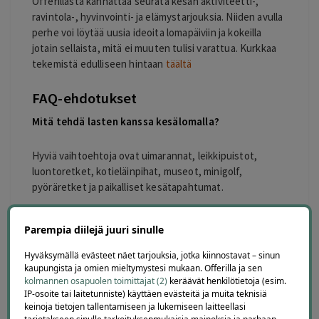
Offerillasta kannattaa seurata kesän aktiviteetti-,
ravintola-, hyvinvointi- ja elämystarjouksia. Niiden avulla
perhe voi löytää uusia ideoita lomapäiviin ja kokeilla
jotain sellaista, mitä ei muuten tulisi varattua. Kurkkaa
tekemistä edulliseen hintaan
täältä
FAQ-ehdotukset
Mitä tehdä lasten kanssa kesälomalla?
Hyviä vaihtoehtoja ovat uimarannat, leikkipuistot,
luontoretket, kotieläinpihat, museot, minigolf,
pyöräretket ja paikalliset kesätapahtumat.
Mikä on edullista kesätekemistä perheelle?
Parempia diilejä juuri sinulle
Edullisia vaihtoehtoja ovat piknik, lähiluonto,
Hyväksymällä evästeet näet tarjouksia, jotka kiinnostavat – sinun
kaupungista ja omien mieltymystesi mukaan. Offerilla ja sen
maksuttomat leikkipuistot, kirjastojen tapahtumat,
kolmannen osapuolen toimittajat (2)
keräävät henkilötietoja (esim.
uimarannat ja kaupungin järjestämät perhetapahtumat.
IP-osoite tai laitetunniste) käyttäen evästeitä ja muita teknisiä
keinoja tietojen tallentamiseen ja lukemiseen laitteellasi