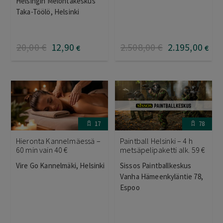
Helsingin Melontakeskus
tuotteesta:
5.00
/ 5
Taka-Töölö, Helsinki
20
,00
€
12
,90
2.508
,00
€
2.195
,00
€
€
17
78
Hieronta Kannelmäessä –
Paintball Helsinki – 4 h
60 min vain 40 €
metsäpelipaketti alk. 59 €
Vire Go Kannelmäki, Helsinki
Sissos Paintballkeskus
Vanha Hämeenkyläntie 78,
Espoo