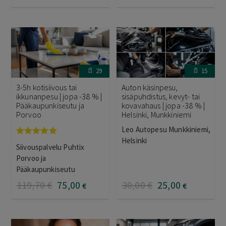
29
15
3-5h kotisiivous tai
Auton käsinpesu,
ikkunanpesu | jopa -38 % |
sisäpuhdistus, kevyt- tai
Pääkaupunkiseutu ja
kovavahaus | jopa -38 % |
Porvoo
Helsinki, Munkkiniemi
Leo Autopesu Munkkiniemi,
Helsinki
Arvostelu
Siivouspalvelu Puhtix
tuotteesta:
5.00
/ 5
Porvoo ja
Pääkaupunkiseutu
119
,70
€
75
,00
30
,00
€
25
,00
€
€