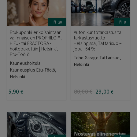
20
8
Etukuponki erikoishintaan
Auton kuntotarkastus tai
valinnaiseen PROFHILO ®-,
tarkastushuolto
HIFU- tai FRACTORA -
Helsingissä, Tattarisuo –
hoitopakettiin | Helsinki,
jopa -64 %
Etu-Töölö
Teho Garage Tattarisuo,
Kauneushoitola
Helsinki
Kauneusplus Etu-Töölö,
Helsinki
5
,90
80
,00
€
29
,00
€
€