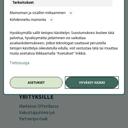
APUA JA NEUVOJA
Tarkoitukset
Peruuta tilaus
Mainonnan ja sisällön mittaaminen
Asiakaspalvelu
Kohdennettu mainonta
Kuinka Offerilla toimii
Usein kysytyt kysymykset
Hyväksymällä sallit tietojesi käsittelyn. Suostumuksesi koskee tätä
Suosittele Offerillaa
palvelua, hyväksymättä jättäminen voi vaikuttaa
asiakaskokemukseesi. Jotkut teknologiat saattavat perustella
tietojen käsittelyä oikeutetulla edulla, voit vastustaa tätä tai muuttaa
TUTUSTU MEIHIN
muita asetuksia klikkaamalla "Asetukset" linkkiä.
Tietoa meistä
Tietosuoja
Ajankohtaista
Tilaa uutiskirje
Avoimet työpaikat
ASETUKSET
HYVÄKSY KAIKKI
Offerilla mediassa
YRITYKSILLE
Markkinoi Offerillassa
Vaikuttajayhteistyö
Partneriportaali