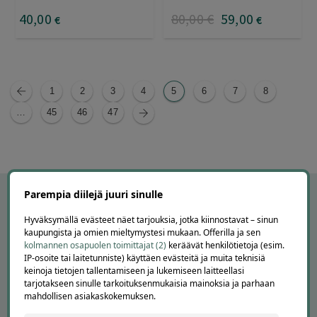
40
,00
80
,00
€
59
,00
€
€
1
2
3
4
5
6
7
8
…
45
46
47
Parempia diilejä juuri sinulle
Hyväksymällä evästeet näet tarjouksia, jotka kiinnostavat – sinun
kaupungista ja omien mieltymystesi mukaan. Offerilla ja sen
kolmannen osapuolen toimittajat (2)
keräävät henkilötietoja (esim.
IP-osoite tai laitetunniste) käyttäen evästeitä ja muita teknisiä
keinoja tietojen tallentamiseen ja lukemiseen laitteellasi
tarjotakseen sinulle tarkoituksenmukaisia mainoksia ja parhaan
mahdollisen asiakaskokemuksen.