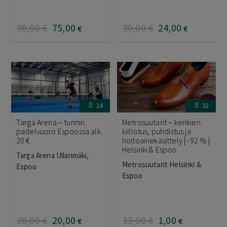
98
,00
€
75
,00
30
,00
€
24
,00
€
€
14
32
Targa Arena – tunnin
Metrosuutarit – kenkien
padelvuoro Espoossa alk.
kiillotus, puhdistus ja
20 €
hoitoainekäsittely | -92 % |
Helsinki & Espoo
Targa Arena Ullanmäki,
Metrosuutarit Helsinki &
Espoo
Espoo
28
,00
€
20
,00
12
,90
€
1
,00
€
€