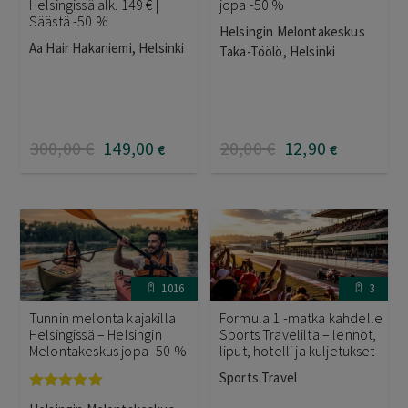
Helsingissä alk. 149 € |
jopa -50 %
Säästä -50 %
Helsingin Melontakeskus
Aa Hair Hakaniemi, Helsinki
Taka-Töölö, Helsinki
300
,00
€
149
,00
20
,00
€
12
,90
€
€
1016
3
Tunnin melonta kajakilla
Formula 1 -matka kahdelle
Helsingissä – Helsingin
Sports Travelilta – lennot,
Melontakeskus jopa -50 %
liput, hotelli ja kuljetukset
Sports Travel
Arvostelu