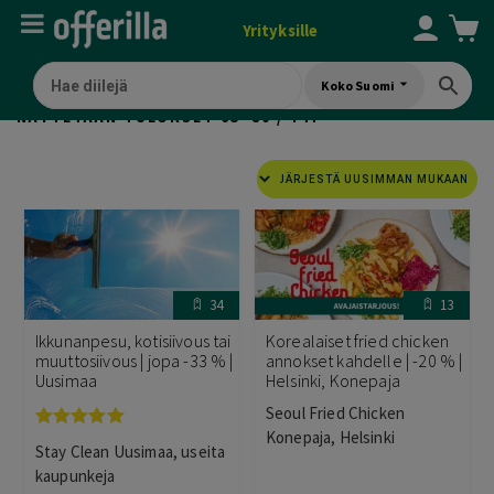
Yrityksille
Koko Suomi
SORTED
NÄYTETÄÄN TULOKSET 65–80 / 747
BY
LATEST
34
13
Ikkunanpesu, kotisiivous tai
Korealaiset fried chicken
muuttosiivous | jopa -33 % |
annokset kahdelle | -20 % |
Uusimaa
Helsinki, Konepaja
Seoul Fried Chicken
Konepaja, Helsinki
Arvostelu
Stay Clean Uusimaa, useita
tuotteesta:
5.00
/ 5
kaupunkeja