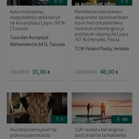
17
6
Auton käsinpesu,
Perinteinen kiinalainen
sisäpuhdistus sekä kevyt-
akupunktio tai keisarillisen
tai kovavahaus | jopa -50 %
hovin hierontatekniikka
| Tuusula
nostavat elinenergiaa ja
poistavat väsymystä | jopa
Tuusulan Autopojat
-67 % | Helsinki, Pasila
Mahlamäentie 64 D, Tuusula
TCM Finland Pasila, Helsinki
70
,00
€
35
,00
120
,00
€
48
,00
€
€
9
458
Hiustenpidennykset tai
SUP-lautailu Helsingissä –
pidennysten huolto
tunti yhdelle tai kahdelle