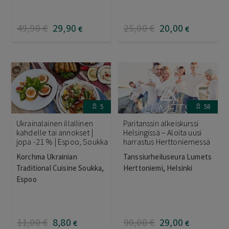
49
,90
€
29
,90
25
,00
€
20
,00
€
€
5
58
Ukrainalainen illallinen
Paritanssin alkeiskurssi
kahdelle tai annokset |
Helsingissä – Aloita uusi
jopa -21 % | Espoo, Soukka
harrastus Herttoniemessä
Korchma Ukrainian
Tanssiurheiluseura Lumets
Traditional Cuisine Soukka,
Herttoniemi, Helsinki
Espoo
11
,00
€
8
,80
90
,00
€
29
,00
€
€