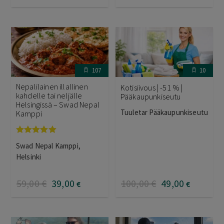
107
10
Nepalilainen illallinen
Kotisiivous | -51 % |
kahdelle tai neljälle
Pääkaupunkiseutu
Helsingissä – Swad Nepal
Tuuletar Pääkaupunkiseutu
Kamppi
Arvostelu
Swad Nepal Kamppi,
tuotteesta:
5.00
/ 5
Helsinki
59
,00
€
39
,00
100
,00
€
49
,00
€
€