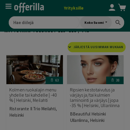
Yrityksille
Koko Suomi
SORTED
NÄYTETÄÄN TULOKSET 113–128 / 748
BY
LATEST
63
38
Kolmen ruokalajin menu
Ripsien kestotaivutus ja
yhdelle tai kahdelle | -40
värjäys ja/tai kulmien
% | Helsinki, Meilahti
laminointi ja värjäys | jopa
-35 % | Helsinki, Ullanlinna
Ristorante Il Trio Meilahti,
BBeautiful Helsinki
Helsinki
Ullanlinna, Helsinki