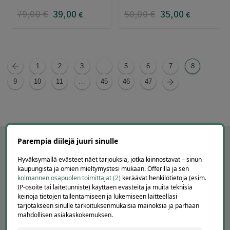
79
,00
€
39
,00
50
,00
€
35
,00
€
€
1
2
3
…
5
6
7
8
9
10
11
…
45
46
47
Parempia diilejä juuri sinulle
Hyväksymällä evästeet näet tarjouksia, jotka kiinnostavat – sinun
kaupungista ja omien mieltymystesi mukaan. Offerilla ja sen
kolmannen osapuolen toimittajat (2)
keräävät henkilötietoja (esim.
IP-osoite tai laitetunniste) käyttäen evästeitä ja muita teknisiä
keinoja tietojen tallentamiseen ja lukemiseen laitteellasi
tarjotakseen sinulle tarkoituksenmukaisia mainoksia ja parhaan
mahdollisen asiakaskokemuksen.