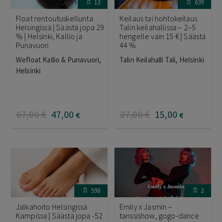
13
639
Float rentoutuskellunta
Keilaus tai hohtokeilaus
Helsingissä | Säästä jopa 29
Talin keilahallissa – 2–5
% | Helsinki, Kallio ja
hengelle vain 15 € | Säästä
Punavuori
44 %
Wefloat Kallio & Punavuori,
Talin Keilahalli Tali, Helsinki
Helsinki
67
,00
€
47
,00
27
,00
€
15
,00
€
€
598
2
Jalkahoito Helsingissä
Emily x Jasmin –
Kampissa | Säästä jopa -52
tanssishow, gogo-dance