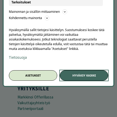
APUA JA NEUVOJA
Tarkoitukset
Peruuta tilaus
Mainonnan ja sisällön mittaaminen
Asiakaspalvelu
Kohdennettu mainonta
Kuinka Offerilla toimii
Usein kysytyt kysymykset
Hyväksymällä sallit tietojesi käsittelyn. Suostumuksesi koskee tätä
Suosittele Offerillaa
palvelua, hyväksymättä jättäminen voi vaikuttaa
asiakaskokemukseesi. Jotkut teknologiat saattavat perustella
tietojen käsittelyä oikeutetulla edulla, voit vastustaa tätä tai muuttaa
TUTUSTU MEIHIN
muita asetuksia klikkaamalla "Asetukset" linkkiä.
Tietoa meistä
Tietosuoja
Ajankohtaista
Tilaa uutiskirje
Avoimet työpaikat
ASETUKSET
HYVÄKSY KAIKKI
Offerilla mediassa
YRITYKSILLE
Markkinoi Offerillassa
Vaikuttajayhteistyö
Partneriportaali