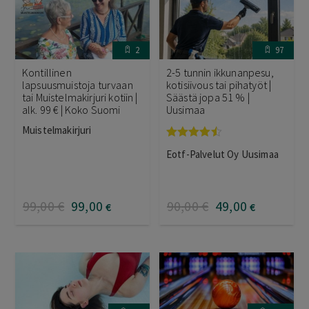
2
97
Kontillinen
2-5 tunnin ikkunanpesu,
lapsuusmuistoja turvaan
kotisiivous tai pihatyöt |
tai Muistelmakirjuri kotiin |
Säästä jopa 51 % |
alk. 99 € | Koko Suomi
Uusimaa
Muistelmakirjuri
Arvostelu
Eotf-Palvelut Oy Uusimaa
tuotteesta:
4.40
/ 5
99
,00
€
99
,00
90
,00
€
49
,00
€
€