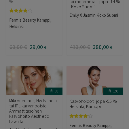
%
tai molemmat | jopa -14 %
| Koko Suomi
Emily X Jasmin Koko Suomi
Arvostelu
Fermis Beauty Kamppi,
tuotteesta:
4.00
/ 5
Helsinki
60
,00
€
29
,00
410
,00
€
380
,00
€
€
30
190
Mikroneulaus, Hydrafacial
Kasvohoidot | jopa -55 % |
tai IPL-karvanpoisto –
Helsinki, Kamppi
Ammattitasoinen
kasvohoito Aesthetic
Lawiilla
Arvostelu
Fermis Beauty Kamppi,
tuotteesta: