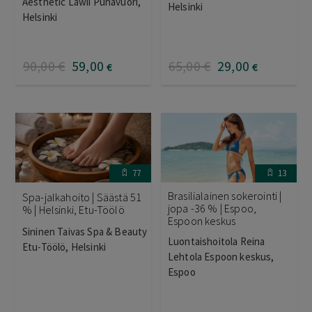
Aesthetic Lawii Punavuori,
4.00
/ 5
Helsinki
Helsinki
90
,00
€
59
,00
65
,00
€
29
,00
€
€
77
13
Brasilialainen sokerointi |
Spa-jalkahoito | Säästä 51
jopa -36 % | Espoo,
% | Helsinki, Etu-Töölö
Espoon keskus
Sininen Taivas Spa & Beauty
Luontaishoitola Reina
Etu-Töölö, Helsinki
Lehtola Espoon keskus,
Espoo