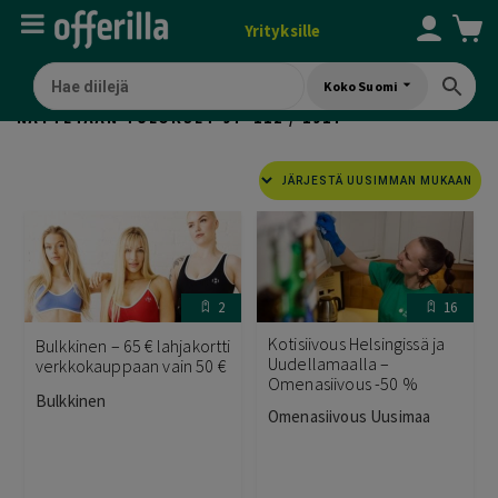
Yrityksille
Koko Suomi
SORTED
NÄYTETÄÄN TULOKSET 97–112 / 1917
BY
LATEST
2
16
Kotisiivous Helsingissä ja
Bulkkinen – 65 € lahjakortti
Uudellamaalla –
verkkokauppaan vain 50 €
Omenasiivous -50 %
Bulkkinen
Omenasiivous Uusimaa