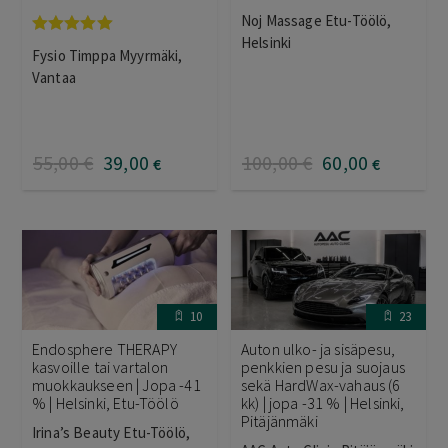
Noj Massage Etu-Töölö,
Helsinki
Arvostelu
Fysio Timppa Myyrmäki,
tuotteesta:
5.00
/ 5
Vantaa
55
,00
€
39
,00
100
,00
€
60
,00
€
€
10
23
Endosphere THERAPY
Auton ulko- ja sisäpesu,
kasvoille tai vartalon
penkkien pesu ja suojaus
muokkaukseen | Jopa -41
sekä HardWax-vahaus (6
% | Helsinki, Etu-Töölö
kk) | jopa -31 % | Helsinki,
Pitäjänmäki
Irina’s Beauty Etu-Töölö,