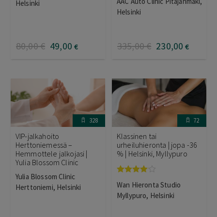
AAC Auto Clinic Pitäjänmäki,
Helsinki
Helsinki
80
,00
€
49
,00
335
,00
€
230
,00
€
€
328
72
VIP-jalkahoito
Klassinen tai
Herttoniemessä –
urheiluhieronta | jopa -36
Hemmottele jalkojasi |
% | Helsinki, Myllypuro
Yulia Blossom Clinic
Yulia Blossom Clinic
Arvostelu
Wan Hieronta Studio
Herttoniemi, Helsinki
tuotteesta:
4.00
/ 5
Myllypuro, Helsinki