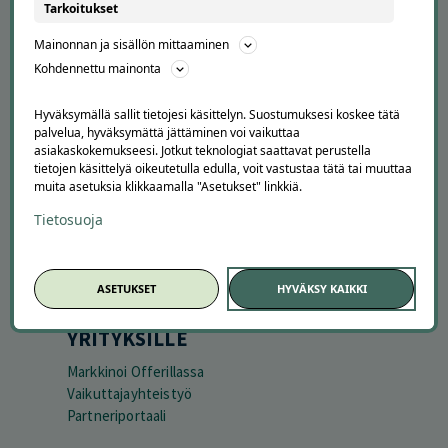
APUA JA NEUVOJA
Tarkoitukset
Peruuta tilaus
Mainonnan ja sisällön mittaaminen
Asiakaspalvelu
Kohdennettu mainonta
Kuinka Offerilla toimii
Usein kysytyt kysymykset
Hyväksymällä sallit tietojesi käsittelyn. Suostumuksesi koskee tätä
Suosittele Offerillaa
palvelua, hyväksymättä jättäminen voi vaikuttaa
asiakaskokemukseesi. Jotkut teknologiat saattavat perustella
tietojen käsittelyä oikeutetulla edulla, voit vastustaa tätä tai muuttaa
TUTUSTU MEIHIN
muita asetuksia klikkaamalla "Asetukset" linkkiä.
Tietoa meistä
Tietosuoja
Ajankohtaista
Tilaa uutiskirje
Avoimet työpaikat
ASETUKSET
HYVÄKSY KAIKKI
Offerilla mediassa
YRITYKSILLE
Markkinoi Offerillassa
Vaikuttajayhteistyö
Partneriportaali