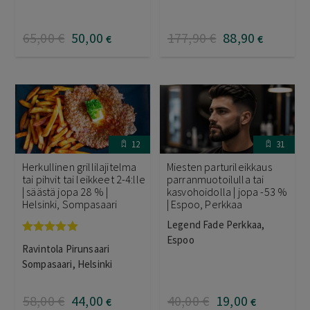
65
,00
€
50
,00
177
,90
€
88
,90
€
€
12
31
Herkullinen grillilajitelma
Miesten parturileikkaus
tai pihvit tai leikkeet 2-4:lle
parranmuotoilulla tai
| säästä jopa 28 % |
kasvohoidolla | jopa -53 %
Helsinki, Sompasaari
| Espoo, Perkkaa
Legend Fade Perkkaa,
Espoo
Arvostelu
Ravintola Pirunsaari
tuotteesta:
5.00
/ 5
Sompasaari, Helsinki
58
,00
€
44
,00
40
,00
€
19
,00
€
€