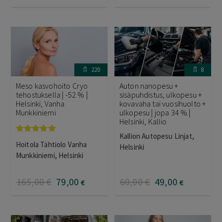
220
8
Meso kasvohoito Cryo
Auton nanopesu +
tehostuksella | -52 % |
sisäpuhdistus, ulkopesu +
Helsinki, Vanha
kovavaha tai vuosihuolto +
Munkkiniemi
ulkopesu | jopa 34 % |
Helsinki, Kallio
Kallion Autopesu Linjat,
Arvostelu
Hoitola Tähtiolo Vanha
Helsinki
tuotteesta:
5.00
/ 5
Munkkiniemi, Helsinki
165
,00
€
79
,00
60
,00
€
49
,00
€
€