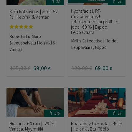
38
27
Hydrafacial, RF-
3-5h kotisiivous | jopa -52
mikroneulaus +
% | Helsinki & Vantaa
tehoseerumi tai profhilo |
jopa -60 % | Espoo,
Leppävaara
Arvostelu
Roberta Lo Moro
tuotteesta:
Mali’s Esteettiset Hoidot
5.00
/ 5
Siivouspalvelu Helsinki &
Leppävaara, Espoo
Vantaa
135
,00
€
69
,00
120
,00
€
69
,00
€
€
176
27
Hieronta 60 min | -29 % |
Räätälöity hieronta | -40 %
Vantaa, Myyrmäki
| Helsinki, Etu-Töölö