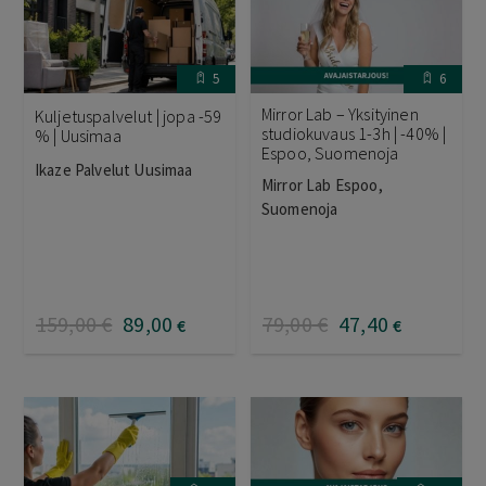
5
6
Mirror Lab – Yksityinen
Kuljetuspalvelut | jopa -59
studiokuvaus 1-3h | -40% |
% | Uusimaa
Espoo, Suomenoja
Ikaze Palvelut Uusimaa
Mirror Lab Espoo,
Suomenoja
159
,00
€
89
,00
79
,00
€
47
,40
€
€