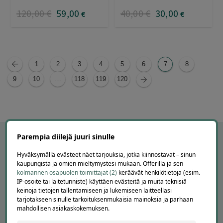
120
,00
€
59
,00
40
,00
€
30
,00
€
€
1
2
3
4
5
6
7
8
9
10
…
118
119
120
Parempia diilejä juuri sinulle
Hyväksymällä evästeet näet tarjouksia, jotka kiinnostavat – sinun
kaupungista ja omien mieltymystesi mukaan. Offerilla ja sen
kolmannen osapuolen toimittajat (2)
keräävät henkilötietoja (esim.
IP-osoite tai laitetunniste) käyttäen evästeitä ja muita teknisiä
keinoja tietojen tallentamiseen ja lukemiseen laitteellasi
tarjotakseen sinulle tarkoituksenmukaisia mainoksia ja parhaan
mahdollisen asiakaskokemuksen.