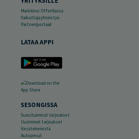
YRITYKSILLE
Markkinoi Offerillassa
Vaikuttajayhteistyö
Partneriportaali
LATAA APPI
SESONGISSA
Suosituimmat tarjoukset
Uusimmat tarjoukset
Kesätekemistä
Autopesut