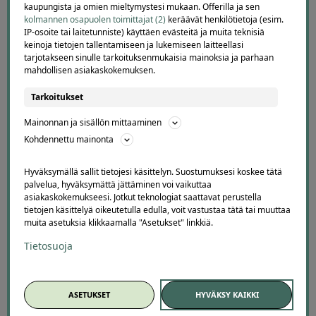
kaupungista ja omien mieltymystesi mukaan. Offerilla ja sen
jotka haluavat tavoittaa uusia asiakkaita ilman, että
kolmannen osapuolen toimittajat (2)
keräävät henkilötietoja (esim.
kaikki markkinointi pitää rakentaa itse alusta asti.
IP-osoite tai laitetunniste) käyttäen evästeitä ja muita teknisiä
keinoja tietojen tallentamiseen ja lukemiseen laitteellasi
tarjotakseen sinulle tarkoituksenmukaisia mainoksia ja parhaan
Yhteenveto: lisää asiakkaita
mahdollisen asiakaskokemuksen.
saa, kun ostokynnys madaltuu
Tarkoitukset
Yritys saa lisää asiakkaita, kun kolme asiaa osuu
Mainonnan ja sisällön mittaaminen
kohdalleen:
Kohdennettu mainonta
Asiakas löytää yrityksen oikealla hetkellä.
Hyväksymällä sallit tietojesi käsittelyn. Suostumuksesi koskee tätä
palvelua, hyväksymättä jättäminen voi vaikuttaa
Palvelu on helppo ymmärtää ja ostaa.
asiakaskokemukseesi. Jotkut teknologiat saattavat perustella
tietojen käsittelyä oikeutetulla edulla, voit vastustaa tätä tai muuttaa
Ensimmäinen ostos tuntuu riittävän
muita asetuksia klikkaamalla "Asetukset" linkkiä.
houkuttelevalta.
Tietosuoja
Hyvä asiakashankinta ei ole pelkkää mainontaa. Se on
selkeä tarjous, oikea kanava, hyvä asiakaskokemus ja
ASETUKSET
HYVÄKSY KAIKKI
toimiva jatkopolku.