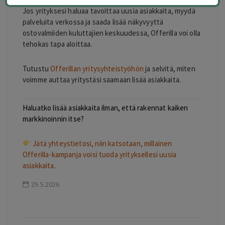
Jos yrityksesi haluaa tavoittaa uusia asiakkaita, myydä
palveluita verkossa ja saada lisää näkyvyyttä
ostovalmiiden kuluttajien keskuudessa, Offerilla voi olla
tehokas tapa aloittaa.
Tutustu
Offerillan yritysyhteistyöhön
ja selvitä, miten
voimme auttaa yritystäsi saamaan lisää asiakkaita.
Haluatko lisää asiakkaita ilman, että rakennat kaiken
markkinoinnin itse?
Jätä yhteystietosi, niin katsotaan, millainen
Offerilla-kampanja voisi tuoda yrityksellesi uusia
asiakkaita.
29.5.2026