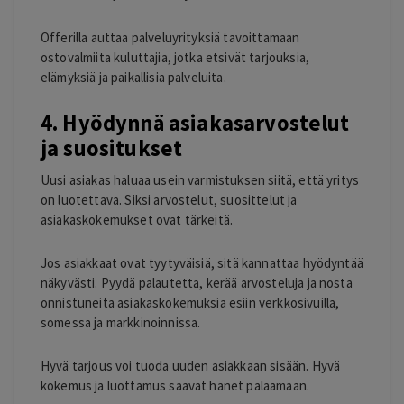
Offerilla auttaa palveluyrityksiä tavoittamaan
ostovalmiita kuluttajia, jotka etsivät tarjouksia,
elämyksiä ja paikallisia palveluita.
4. Hyödynnä asiakasarvostelut
ja suositukset
Uusi asiakas haluaa usein varmistuksen siitä, että yritys
on luotettava. Siksi arvostelut, suosittelut ja
asiakaskokemukset ovat tärkeitä.
Jos asiakkaat ovat tyytyväisiä, sitä kannattaa hyödyntää
näkyvästi. Pyydä palautetta, kerää arvosteluja ja nosta
onnistuneita asiakaskokemuksia esiin verkkosivuilla,
somessa ja markkinoinnissa.
Hyvä tarjous voi tuoda uuden asiakkaan sisään. Hyvä
kokemus ja luottamus saavat hänet palaamaan.