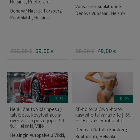
Helsinki, Ruoholahti
Vuosaaren Suolahuone
Denova/ Natalija Forsberg
Denova Vuosaari, Helsinki
Ruoholahti, Helsinki
200
,00
€
69
,00
90
,00
€
49
,00
€
€
62
20
Henkilöauton käsinpesu /
RF-hoito ja Cryo -hoito
talvipesu, kevytvahaus ja
kasvoille tai vartalolle | -69
ovenvälien pesu | jopa -50
% | Helsinki, Ruoholahti
% | Helsinki, Viikki
Denova/ Natalija Forsberg
Helsingin Autopalvelu Viikki,
Ruoholahti, Helsinki