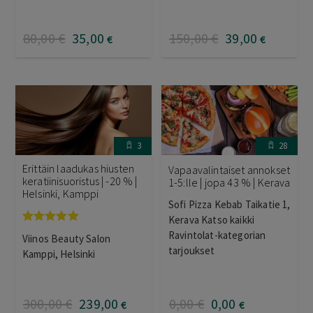
80
,00
€
35
,00
150
,00
€
39
,00
€
€
3
28
Erittäin laadukas hiusten
Vapaavalintaiset annokset
keratiinisuoristus | -20 % |
1-5:lle | jopa 43 % | Kerava
Helsinki, Kamppi
Sofi Pizza Kebab Taikatie 1,
Kerava Katso kaikki
Arvostelu
Ravintolat-kategorian
Viinos Beauty Salon
tuotteesta:
tarjoukset
5.00
/ 5
Kamppi, Helsinki
300
,00
€
239
,00
0
,00
€
0
,00
€
€