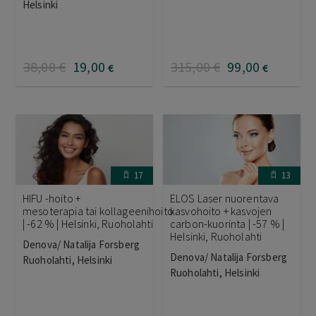
Helsinki
38
,00
€
19
,00
315
,00
€
99
,00
€
€
17
13
HIFU -hoito +
ELOS Laser nuorentava
mesoterapia tai kollageenihoito
kasvohoito + kasvojen
| -62 % | Helsinki, Ruoholahti
carbon-kuorinta | -57 % |
Helsinki, Ruoholahti
Denova/ Natalija Forsberg
Denova/ Natalija Forsberg
Ruoholahti, Helsinki
Ruoholahti, Helsinki