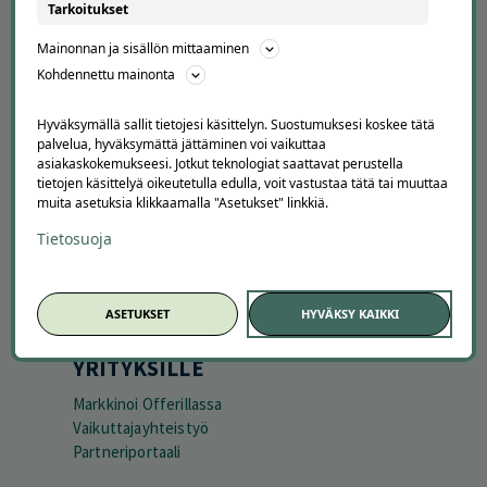
APUA JA NEUVOJA
Tarkoitukset
Peruuta tilaus
Mainonnan ja sisällön mittaaminen
Asiakaspalvelu
Kohdennettu mainonta
Kuinka Offerilla toimii
Usein kysytyt kysymykset
Hyväksymällä sallit tietojesi käsittelyn. Suostumuksesi koskee tätä
Suosittele Offerillaa
palvelua, hyväksymättä jättäminen voi vaikuttaa
asiakaskokemukseesi. Jotkut teknologiat saattavat perustella
tietojen käsittelyä oikeutetulla edulla, voit vastustaa tätä tai muuttaa
TUTUSTU MEIHIN
muita asetuksia klikkaamalla "Asetukset" linkkiä.
Tietoa meistä
Tietosuoja
Ajankohtaista
Tilaa uutiskirje
Avoimet työpaikat
ASETUKSET
HYVÄKSY KAIKKI
Offerilla mediassa
YRITYKSILLE
Markkinoi Offerillassa
Vaikuttajayhteistyö
Partneriportaali