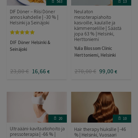
563
13
DIF Döner – Riisi Döner
Neulaton
annos kahdelle | -30 % |
mesoterapiahoito
Helsinki ja Seinäjoki
kasvoille, kaulalle ja
kämmenselille | Säästä
jopa 63 % | Helsinki,
Herttoniemi
Arvostelu
DIF Döner Helsinki &
tuotteesta:
Yulia Blossom Clinic
5.00
/ 5
Seinäjoki
Herttoniemi, Helsinki
23
,80
€
16
,66
270
,00
€
99
,00
€
€
20
10
Ultraääni-kavitaatiohoito ja
Hair therapy hiuksille | -46
pressoterapia | -66 % |
% | Helsinki, Vuosaari