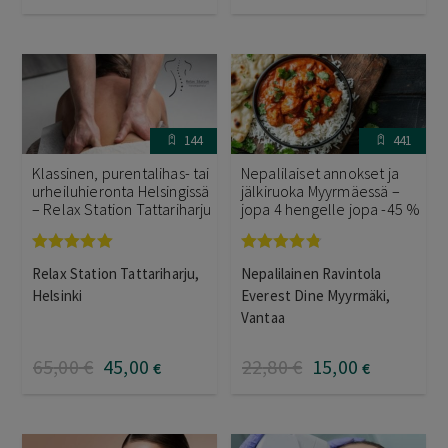
144
441
Klassinen, purentalihas- tai
Nepalilaiset annokset ja
urheiluhieronta Helsingissä
jälkiruoka Myyrmäessä –
– Relax Station Tattariharju
jopa 4 hengelle jopa -45 %
Arvostelu
Arvostelu
Relax Station Tattariharju,
Nepalilainen Ravintola
tuotteesta:
tuotteesta:
5.00
/ 5
4.75
/ 5
Helsinki
Everest Dine Myyrmäki,
Vantaa
65
,00
€
45
,00
22
,80
€
15
,00
€
€