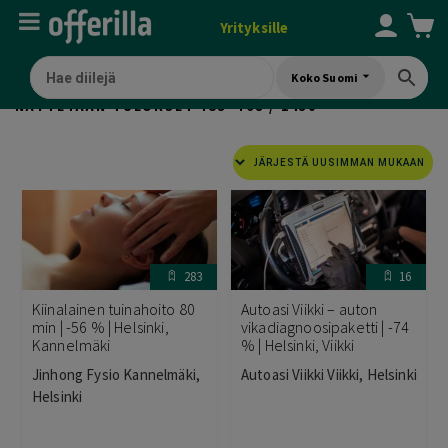
Yrityksille
Koko Suomi
SORTED
NÄYTETÄÄN TULOKSET 753–768 / 1430
BY
LATEST
283
16
Kiinalainen tuinahoito 80
Autoasi Viikki – auton
min | -56 % | Helsinki,
vikadiagnoosipaketti | -74
Kannelmäki
% | Helsinki, Viikki
Jinhong Fysio Kannelmäki,
Autoasi Viikki Viikki, Helsinki
Helsinki