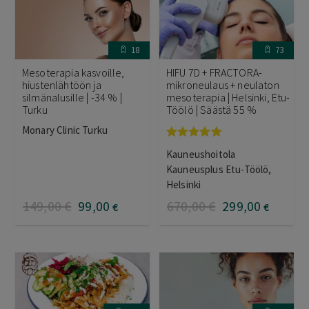
18
73
Mesoterapia kasvoille,
HIFU 7D + FRACTORA-
hiustenlähtöön ja
mikroneulaus + neulaton
silmänalusille | -34 % |
mesoterapia | Helsinki, Etu-
Turku
Töölö | Säästä 55 %
Monary Clinic Turku
Arvostelu
Kauneushoitola
tuotteesta:
5.00
/ 5
Kauneusplus Etu-Töölö,
Helsinki
149
,00
€
99
,00
670
,00
€
299
,00
€
€