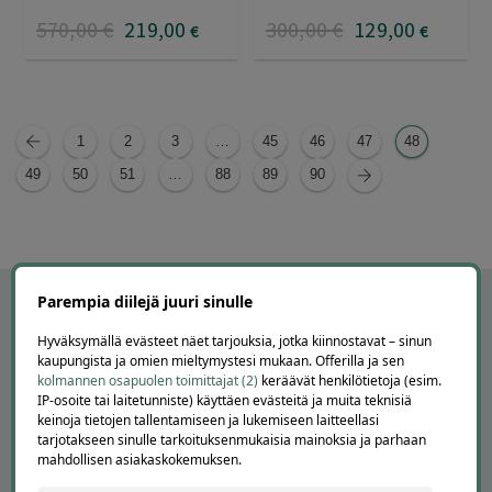
570
,00
€
219
,00
300
,00
€
129
,00
€
€
1
2
3
…
45
46
47
48
49
50
51
…
88
89
90
Parempia diilejä juuri sinulle
Hyväksymällä evästeet näet tarjouksia, jotka kiinnostavat – sinun
kaupungista ja omien mieltymystesi mukaan. Offerilla ja sen
kolmannen osapuolen toimittajat (2)
keräävät henkilötietoja (esim.
IP-osoite tai laitetunniste) käyttäen evästeitä ja muita teknisiä
keinoja tietojen tallentamiseen ja lukemiseen laitteellasi
tarjotakseen sinulle tarkoituksenmukaisia mainoksia ja parhaan
mahdollisen asiakaskokemuksen.