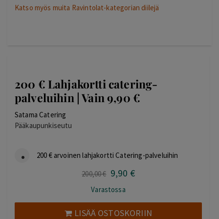
Katso myös muita Ravintolat-kategorian diilejä
200 € Lahjakortti catering-
palveluihin | Vain 9,90 €
Satama Catering
Pääkaupunkiseutu
200 € arvoinen lahjakortti Catering-palveluihin
9
,90
€
Alkuperäinen
Nykyinen
200
,00
€
hinta
hinta
Varastossa
oli:
on:
200,00 €.
9,90 €.
LISÄÄ OSTOSKORIIN