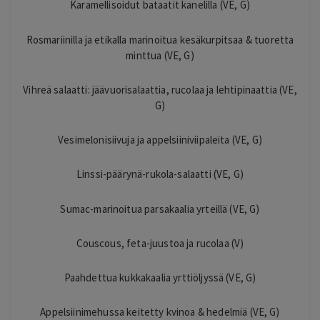
Karamellisoidut bataatit kanelilla (VE, G)
Rosmariinilla ja etikalla marinoitua kesäkurpitsaa & tuoretta
minttua (VE, G)
Vihreä salaatti: jäävuorisalaattia, rucolaa ja lehtipinaattia (VE,
G)
Vesimelonisiivuja ja appelsiiniviipaleita (VE, G)
Linssi-päärynä-rukola-salaatti (VE, G)
Sumac-marinoitua parsakaalia yrteillä (VE, G)
Couscous, feta-juustoa ja rucolaa (V)
Paahdettua kukkakaalia yrttiöljyssä (VE, G)
Appelsiinimehussa keitetty kvinoa & hedelmiä (VE, G)