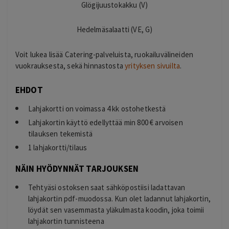
Glögijuustokakku (V)
Hedelmäsalaatti (VE, G)
Voit lukea lisää Catering-palveluista, ruokailuvälineiden
vuokrauksesta, sekä hinnastosta
yrityksen sivuilta
.
EHDOT
Lahjakortti on voimassa 4 kk ostohetkestä
Lahjakortin käyttö edellyttää min 800 € arvoisen
tilauksen tekemistä
1 lahjakortti/tilaus
NÄIN HYÖDYNNÄT TARJOUKSEN
Tehtyäsi ostoksen saat sähköpostiisi ladattavan
lahjakortin pdf-muodossa. Kun olet ladannut lahjakortin,
löydät sen vasemmasta yläkulmasta koodin, joka toimii
lahjakortin tunnisteena