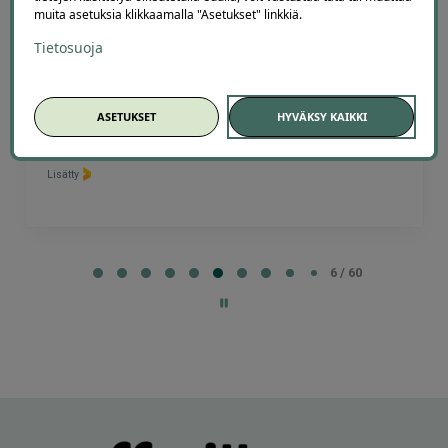
muita asetuksia klikkaamalla "Asetukset" linkkiä.
Tietosuoja
Terho Tiilikainen
ASETUKSET
HYVÄKSY KAIKKI
2 days ago
Kohtuuhintainen ja keskeisellä paikalla oleva majoitus.
Aamiainen ihan hyvää perussettii.
Lisätty
Page
7
7 / 60
of
60