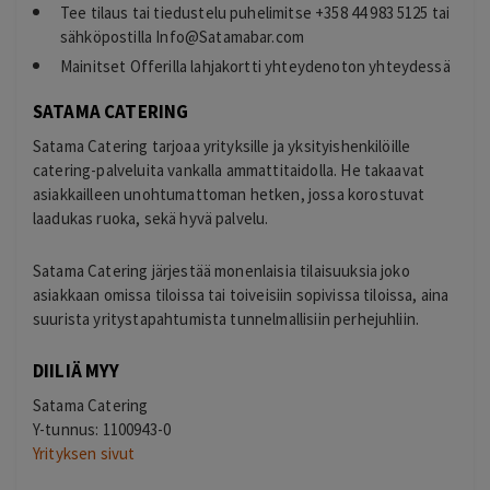
Tee tilaus tai tiedustelu puhelimitse +358 44 983 5125 tai
sähköpostilla
Info@Satamabar.com
Mainitset Offerilla lahjakortti yhteydenoton yhteydessä
SATAMA CATERING
Satama Catering tarjoaa yrityksille ja yksityishenkilöille
catering-palveluita vankalla ammattitaidolla. He takaavat
asiakkailleen unohtumattoman hetken, jossa korostuvat
laadukas ruoka, sekä hyvä palvelu.
Satama Catering järjestää monenlaisia tilaisuuksia joko
asiakkaan omissa tiloissa tai toiveisiin sopivissa tiloissa, aina
suurista yritystapahtumista tunnelmallisiin perhejuhliin.
DIILIÄ MYY
Satama Catering
Y-tunnus: 1100943-0
Yrityksen sivut