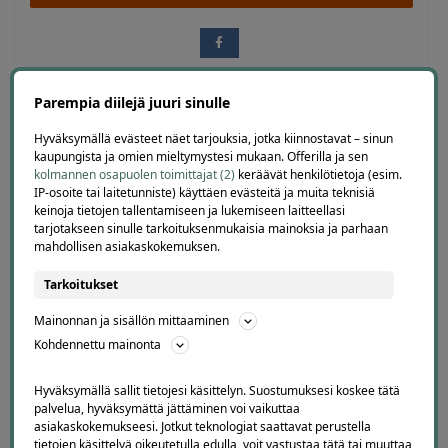
Parempia diilejä juuri sinulle
Hyväksymällä evästeet näet tarjouksia, jotka kiinnostavat – sinun
kaupungista ja omien mieltymystesi mukaan. Offerilla ja sen
kolmannen osapuolen toimittajat (2)
keräävät henkilötietoja (esim.
30 diiliä
ostettu
IP-osoite tai laitetunniste) käyttäen evästeitä ja muita teknisiä
keinoja tietojen tallentamiseen ja lukemiseen laitteellasi
tarjotakseen sinulle tarkoituksenmukaisia mainoksia ja parhaan
mahdollisen asiakaskokemuksen.
Tarkoitukset
Offerillaajien arvosteluja
Mainonnan ja sisällön mittaaminen
Kohdennettu mainonta
Hyväksymällä sallit tietojesi käsittelyn. Suostumuksesi koskee tätä
4.1
4671
arvostelua
palvelua, hyväksymättä jättäminen voi vaikuttaa
asiakaskokemukseesi. Jotkut teknologiat saattavat perustella
Kirjoita arvostelu
tietojen käsittelyä oikeutetulla edulla, voit vastustaa tätä tai muuttaa