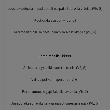
Juustokuminalla maustettu linssipata tuoreilla yrteillä (VE, G)
Kookos-kasviscurry (VE, G)
Karamellisoitua Jalotofua inkiväärikastikkeella (VE, G)
Lämpimät lisukkeet
Aniksella ja yrteillä maustettu riisi (VE, G)
Valkosipulikermaperunat (V, G)
Perunamuusi egyptiläisellä twistillä (VE, G)
Uunijuurekset neilikalla ja granaattiomenasiirapilla (VE, G)