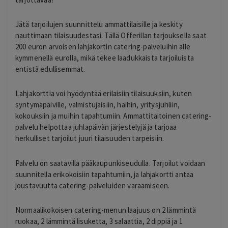
Jätä tarjoilujen suunnittelu ammattilaisille ja keskity
nauttimaan tilaisuudestasi. Tällä Offerillan tarjouksella saat
200 euron arvoisen lahjakortin catering-palveluihin alle
kymmenellä eurolla, mikä tekee laadukkaista tarjoiluista
entistä edullisemmat.
Lahjakorttia voi hyödyntää erilaisiin tilaisuuksiin, kuten
syntymäpäiville, valmistujaisiin, häihin, yritysjuhliin,
kokouksiin ja muihin tapahtumiin. Ammattitaitoinen catering-
palvelu helpottaa juhlapäivän järjestelyjä ja tarjoaa
herkulliset tarjoilut juuri tilaisuuden tarpeisiin.
Palvelu on saatavilla pääkaupunkiseudulla. Tarjoilut voidaan
suunnitella erikokoisiin tapahtumiin, ja lahjakortti antaa
joustavuutta catering-palveluiden varaamiseen.
Normaalikokoisen catering-menun laajuus on 2 lämmintä
ruokaa, 2 lämmintä lisuketta, 3 salaattia, 2 dippiä ja 1