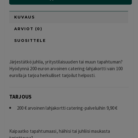
KUVAUS
ARVIOT (0)
SUOSITTELE
Järjestätkö juhlia, yritystilaisuuden tai muun tapahtuman?
Hyödynnä 200 euron arvoinen catering-lahjakortti vain 100
eurolla ja tarjoa herkulliset tarjoilut helposti.
TARJOUS
200 € arvoinen lahjakortti catering-palveluihin 9,90 €
Kaipaatko tapahtumaasi, häihisi tai juhliisi maukasta
tarjottavaa?