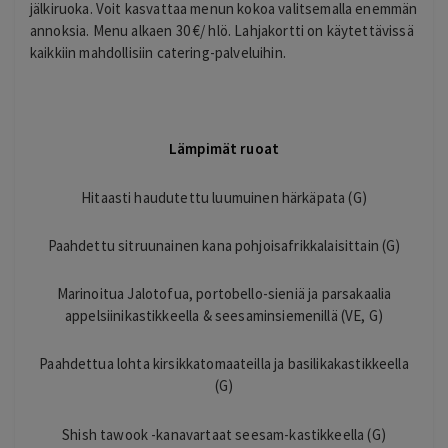
jälkiruoka. Voit kasvattaa menun kokoa valitsemalla enemmän
annoksia. Menu alkaen 30 €/ hlö. Lahjakortti on käytettävissä
kaikkiin mahdollisiin catering-palveluihin.
Lämpimät ruoat
Hitaasti haudutettu luumuinen härkäpata (G)
Paahdettu sitruunainen kana pohjoisafrikkalaisittain (G)
Marinoitua Jalotofua, portobello-sieniä ja parsakaalia
appelsiinikastikkeella & seesaminsiemenillä (VE, G)
Paahdettua lohta kirsikkatomaateilla ja basilikakastikkeella
(G)
Shish tawook -kanavartaat seesam-kastikkeella (G)