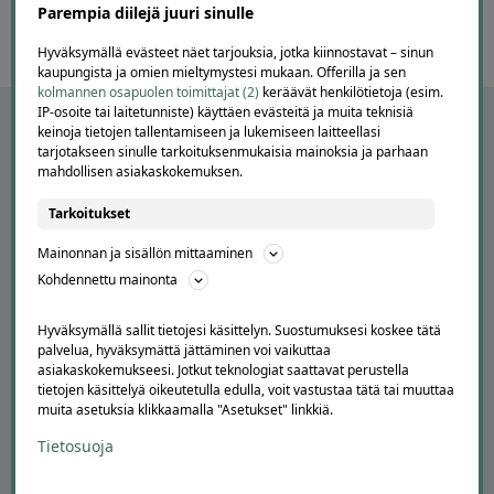
Parempia diilejä juuri sinulle
Hyväksymällä evästeet näet tarjouksia, jotka kiinnostavat – sinun
kaupungista ja omien mieltymystesi mukaan. Offerilla ja sen
kolmannen osapuolen toimittajat (2)
keräävät henkilötietoja (esim.
IP-osoite tai laitetunniste) käyttäen evästeitä ja muita teknisiä
keinoja tietojen tallentamiseen ja lukemiseen laitteellasi
tarjotakseen sinulle tarkoituksenmukaisia mainoksia ja parhaan
mahdollisen asiakaskokemuksen.
Tarkoitukset
Mainonnan ja sisällön mittaaminen
Kohdennettu mainonta
APUA JA NEUVOJA
Hyväksymällä sallit tietojesi käsittelyn. Suostumuksesi koskee tätä
palvelua, hyväksymättä jättäminen voi vaikuttaa
Peruuta tilaus
asiakaskokemukseesi. Jotkut teknologiat saattavat perustella
Asiakaspalvelu
tietojen käsittelyä oikeutetulla edulla, voit vastustaa tätä tai muuttaa
Kuinka Offerilla toimii
muita asetuksia klikkaamalla "Asetukset" linkkiä.
Usein kysytyt kysymykset
Tietosuoja
Suosittele Offerillaa