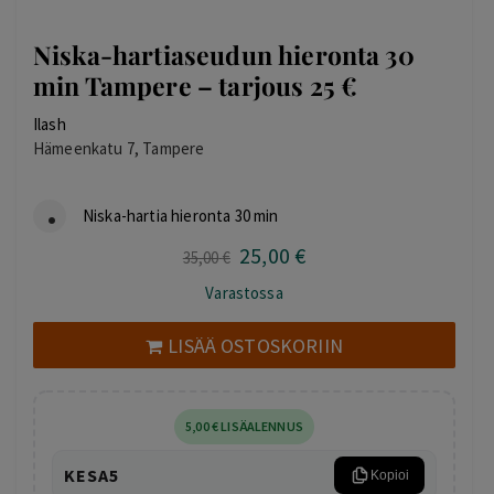
Niska-hartiaseudun hieronta 30
min Tampere – tarjous 25 €
Ilash
Hämeenkatu 7, Tampere
Niska-hartia hieronta 30 min
25
,00
€
Alkuperäinen
Nykyinen
35
,00
€
hinta
hinta
Varastossa
oli:
on:
35,00 €.
25,00 €.
LISÄÄ OSTOSKORIIN
5
,00
€
LISÄALENNUS
KESA5
Kopioi