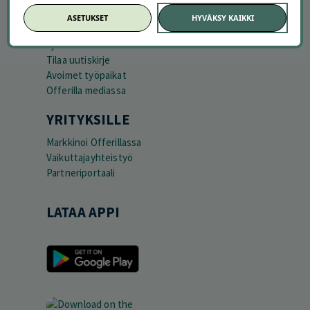
TUTUSTU MEIHIN
ASETUKSET
HYVÄKSY KAIKKI
Tietoa meistä
Ajankohtaista
Tilaa uutiskirje
Avoimet työpaikat
Offerilla mediassa
YRITYKSILLE
Markkinoi Offerillassa
Vaikuttajayhteistyö
Partneriportaali
LATAA APPI