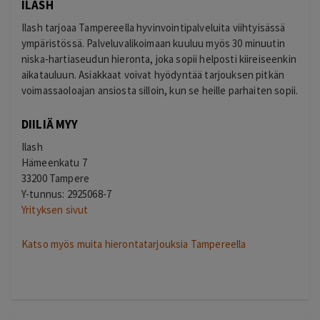
ILASH
Ilash tarjoaa Tampereella hyvinvointipalveluita viihtyisässä
ympäristössä. Palveluvalikoimaan kuuluu myös 30 minuutin
niska-hartiaseudun hieronta, joka sopii helposti kiireiseenkin
aikatauluun. Asiakkaat voivat hyödyntää tarjouksen pitkän
voimassaoloajan ansiosta silloin, kun se heille parhaiten sopii.
DIILIÄ MYY
Ilash
Hämeenkatu 7
33200 Tampere
Y-tunnus: 2925068-7
Yrityksen sivut
Katso myös muita hierontatarjouksia Tampereella