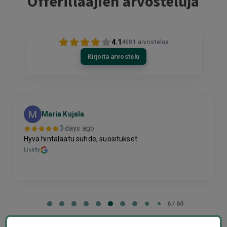
Offerillaajien arvosteluja
4.1
4681
arvostelua
Kirjoita arvostelu
Maria Kujala
3 days ago
Hyvä hintalaatu suhde, suositukset.
Lisätty
Page
6
6 / 60
of
60