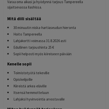
Varaa oma aikasi ja hyödynnä tarjous Tampereella
sijaitsevassa Ilashissa.
Mitä diili sisältää
30 minuutin niska-hartiaseudun hieronta
Hoito Tampereella
Lahjakortti voimassa 31.8.2026 asti
Edullinen tarjoushinta 25 €
Sopii helposti myös kiireiseen päivään
Kenelle sopii
Toimistotyötä tekeville
Opiskelijoille
Kiireistä arkea eläville
Itsensä hemmotteluun
Lahjaksi hyvinvointia arvostavalle