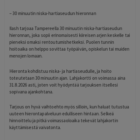
– 30 minuutin niska-hartiaseudun hieronnan
Ilash tarjoaa Tampereella 30 minuutin niska-hartiaseudun
hieronnan, joka sopii erinomaisesti kiireisen arjen keskelle tai
pieneksi omaksi rentoutumishetkeksi. Puolen tunnin
hoitoaika on helppo sovittaa työpäivän, opiskelun tai muiden
menojen lomaan.
Hieronta kohdistuu niska- ja hartiaseudulle, ja hoito
toteutetaan 30 minuutin ajan. Lahjakortti on voimassa aina
31.8.2026 asti, joten voit hyödyntää tarjouksen itsellesi
sopivana ajankohtana.
Tarjous on hyvä vaihtoehto myös silloin, kun haluat tutustua
uuteen hierontapalveluun edulliseen hintaan. Selkeä
hinnoittelu ja pitkä voimassaoloaika tekevät lahjakortin
käyttämisestä vaivatonta.