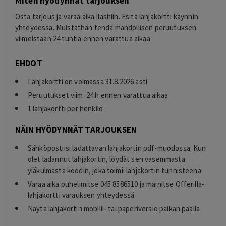
Miten hyödynnät tarjouksen
Osta tarjous ja varaa aika Ilashiin. Esitä lahjakortti käynnin
yhteydessä. Muistathan tehdä mahdollisen peruutuksen
viimeistään 24 tuntia ennen varattua aikaa.
EHDOT
Lahjakortti on voimassa 31.8.2026 asti
Peruutukset viim. 24 h ennen varattua aikaa
1 lahjakortti per henkilö
NÄIN HYÖDYNNÄT TARJOUKSEN
Sähköpostiisi ladattavan lahjakortin pdf-muodossa. Kun
olet ladannut lahjakortin, löydät sen vasemmasta
yläkulmasta koodin, joka toimii lahjakortin tunnisteena
Varaa aika puhelimitse 045 8586510 ja mainitse Offerilla-
lahjakortti varauksen yhteydessä
Näytä lahjakortin mobiili- tai paperiversio paikan päällä