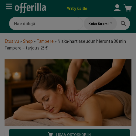
Yrityksille
Koko Suomi
Etusivu
»
Shop
»
Tampere
»
Niska-hartiaseudun hieronta 30 min
Tampere – tarjous 25 €
LISÄÄ OSTOSKORIIN