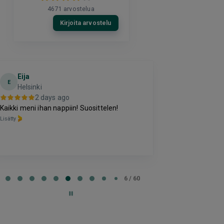
4671
arvostelua
Kirjoita arvostelu
Eija
Terho Tii
E
Helsinki
3 da
2 days ago
Kohtuuhintainen
Kaikki meni ihan nappiin! Suosittelen!
oleva majoitus
Lisätty
perussettii.
Lisätty
e
6 / 60