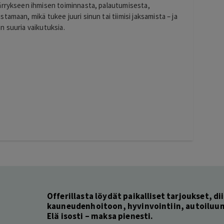
ärrykseen ihmisen toiminnasta, palautumisesta,
amaan, mikä tukee juuri sinun tai tiimisi jaksamista – ja
n suuria vaikutuksia.
ä
Offerillasta löydät paikalliset tarjoukset, dii
kauneudenhoitoon, hyvinvointiin, autoiluun 
Elä isosti – maksa pienesti.