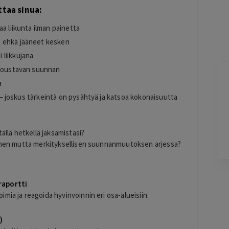
taa sinua:
a liikunta ilman painetta
t ehkä jääneet kesken
liikkujana
 joustavan suunnan
Jarkko
a
J
Ylöjärvi
 – joskus tärkeintä on pysähtyä ja katsoa kokonaisuutta
2 days ago
Helppo, vaivaton ja edullinen hinta
Lisätty
ällä hetkellä jaksamistasi?
pienen mutta merkityksellisen suunnanmuutoksen arjessa?
Pag
6
raportti
of
mia ja reagoida hyvinvoinnin eri osa-alueisiin.
60
)