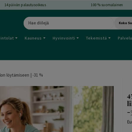
14
päivän palautusoikeus
100 % suomalainen
Koko S
intolat
Kauneus
Hyvinvointi
Tekemistä
Palvel
lon löytämiseen | -31 %
4
l
-
Eu