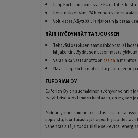
Lahjakortti on voimassa 3 kk ostohetkestä
Peruutukset viim. 24 h ennen varattua aikaa
Voit ostaa/käyttää 1 lahjakortin ja ostaa u
NÄIN HYÖDYNNÄT TARJOUKSEN
Tehtyäsi ostoksen saat sähköpostiisi ladat
lahjakortin, löydät sen vasemmasta yläkulma
Varaa aika vastaanottoon
täältä
ja mainitse
Näytä lahjakortin mobiili- tai paperiversio pa
EUFORIAN OY
Euforian Oy on suomalainen työhyvinvoinnin ja v
työyhteisöjä löytämään kestävän, energisen ja
Meidän ytimessämme on ajatus siitä, että hyvinv
sopivista, luontaisista ja helposti ylläpidettävi
vähentää sitä ja tuoda tilalle selkeyttä, energiaa 