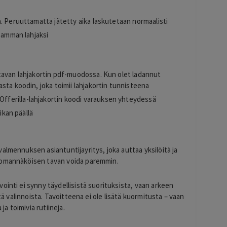
. Peruuttamatta jätetty aika laskutetaan normaalisti
seamman lahjaksi
tavan lahjakortin pdf-muodossa. Kun olet ladannut
sta koodin, joka toimii lahjakortin tunnisteena
 Offerilla-lahjakortin koodi varauksen yhteydessä
ikan päällä
almennuksen asiantuntijayritys, joka auttaa yksilöitä ja
 omannäköisen tavan voida paremmin.
ointi ei synny täydellisistä suorituksista, vaan arkeen
stä valinnoista. Tavoitteena ei ole lisätä kuormitusta – vaan
ja toimivia rutiineja.