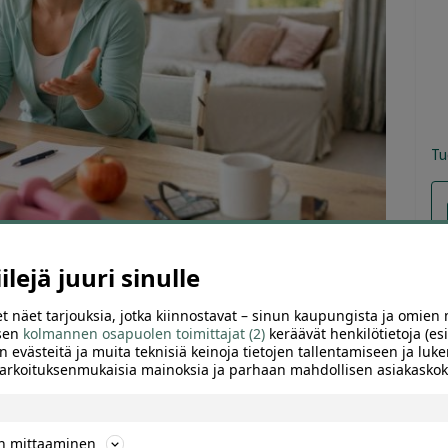
Tu
lejä juuri sinulle
t näet tarjouksia, jotka kiinnostavat – sinun kaupungista ja omien 
 sen
kolmannen osapuolen toimittajat (2)
keräävät henkilötietoja (esi
TTELE
n evästeitä ja muita teknisiä keinoja tietojen tallentamiseen ja luke
 tarkoituksenmukaisia mainoksia ja parhaan mahdollisen asiakask
tavilla, mutta voit katsoa ajankohtaiset hyvinvointiin
ön mittaaminen