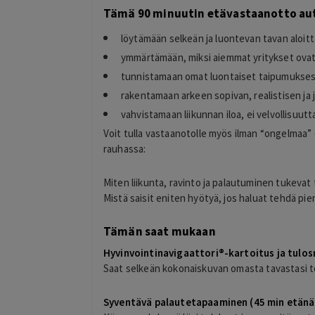
Tämä 90 minuutin etävastaanotto aut
löytämään selkeän ja luontevan tavan aloitta
ymmärtämään, miksi aiemmat yritykset ova
tunnistamaan omat luontaiset taipumuksesi 
rakentamaan arkeen sopivan, realistisen ja
timo
vahvistamaan liikunnan iloa, ei velvollisuutt
T
helsinki
Voit tulla vastaanotolle myös ilman “ongelmaa”
2 days ago
rauhassa:
kiitos hienosti toimi
Lisätty
Miten liikunta, ravinto ja palautuminen tukevat t
Mistä saisit eniten hyötyä, jos haluat tehdä 
Tämän saat mukaan
Hyvinvointinavigaattori®-kartoitus ja tulos
Saat selkeän kokonaiskuvan omasta tavastasi toi
Syventävä palautetapaaminen (45 min etänä