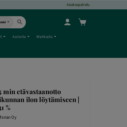
Asiakaspalvelu
uomi
ut
Autoilu
Matkailu
5 min etävastaanotto
iikunnan ilon löytämiseen |
31 %
forian Oy