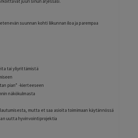
koittavat juuri sinun arjessasi.
tenevän suunnan kohti liikunnan iloa ja parempaa
ta tai yliyrittämistä
emiseen
etan pian” -kierteeseen
nnin näkökulmasta
 palautumisesta, mutta et saa asioita toimimaan käytännössä
n uutta hyvinvointiprojektia