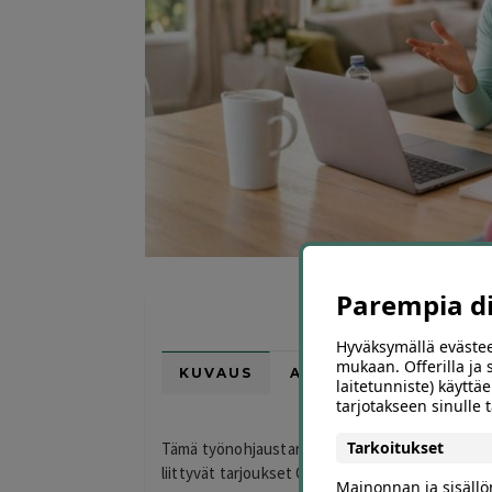
Parempia dii
Hyväksymällä evästee
mukaan. Offerilla ja
KUVAUS
ARVIOT (0)
SUOSI
laitetunniste) käyttäe
tarjotakseen sinulle
Tarkoitukset
Tämä työnohjaustarjous ei ole tällä hetkellä saa
liittyvät tarjoukset Offerillasta.
Mainonnan ja sisäll