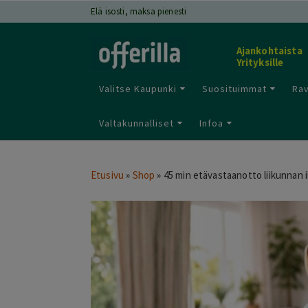
Elä isosti, maksa pienesti
Ajankohtaista
Yrityksille
Valitse Kaupunki
Suosituimmat
Rav
Valtakunnalliset
Infoa
Etusivu
»
Shop
»
45 min etävastaanotto liikunnan i