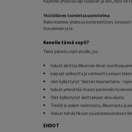
Käymme yhdessä läpi tulokset ja sen, mitä ne tar
Yksilöllinen toimintasuunnitelma
Rakennamme yhdessä konkreettisen, kevyesti e
itseymmärrystä.
Kenelle tämä sopii?
Tämä palvelu sopii sinulle, jos:
haluat aloittaa liikunnan ilman suorituspainei
kaipaat selkeyttä ja varmuutta omaan tek
olet kyllästynyt “aloitan maanantaina – lop
haluat ymmärtää itseäsi paremmin hyvinvoi
Olet kyllästynyt aloittamaan aina alusta
Tiedät jo paljon ravinnosta, liikunnasta ja
Haluat tehdä fiksun suunnanmuutoksen ilma
EHDOT