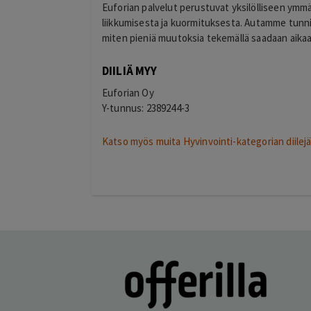
Euforian palvelut perustuvat yksilölliseen ymm
liikkumisesta ja kuormituksesta. Autamme tunnist
miten pieniä muutoksia tekemällä saadaan aikaa
DIILIÄ MYY
Euforian Oy
Y-tunnus: 2389244-3
Katso myös muita Hyvinvointi-kategorian diilej