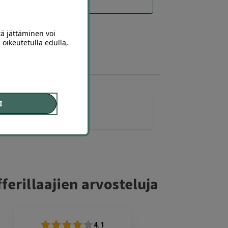
tä jättäminen voi
 oikeutetulla edulla,
I
2 diiliä
ostettu
ferillaajien arvosteluja
4.1