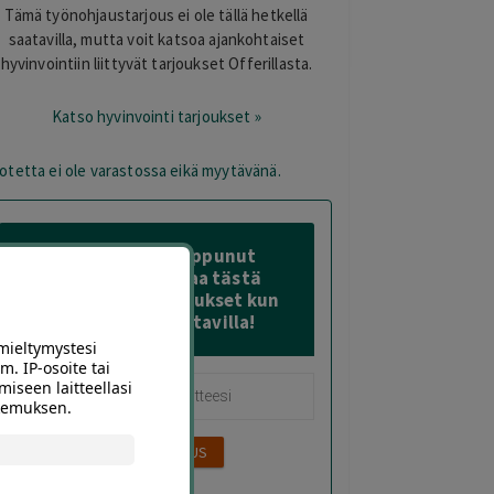
Tämä työnohjaustarjous ei ole tällä hetkellä
saatavilla, mutta voit katsoa ajankohtaiset
hyvinvointiin liittyvät tarjoukset Offerillasta.
Katso hyvinvointi tarjoukset »
otetta ei ole varastossa eikä myytävänä.
Tämä diili on loppunut
varastosta – Tilaa tästä
sähköposti-ilmoitukset kun
sitä on taas saatavilla!
mieltymystesi
m. IP-osoite tai
miseen laitteellasi
okemuksen.