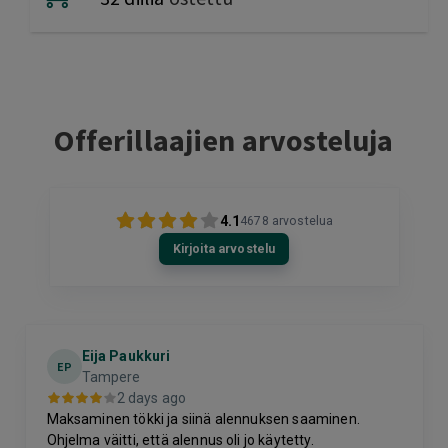
Offerillaajien arvosteluja
4.1
4678
arvostelua
Kirjoita arvostelu
Eija Paukkuri
EP
Tampere
2 days ago
Maksaminen tökki ja siinä alennuksen saaminen.
Ohjelma väitti, että alennus oli jo käytetty.