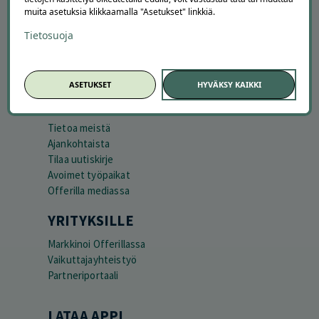
Peruuta tilaus
muita asetuksia klikkaamalla "Asetukset" linkkiä.
Asiakaspalvelu
Tietosuoja
Kuinka Offerilla toimii
Usein kysytyt kysymykset
Suosittele Offerillaa
ASETUKSET
HYVÄKSY KAIKKI
TUTUSTU MEIHIN
Tietoa meistä
Ajankohtaista
Tilaa uutiskirje
Avoimet työpaikat
Offerilla mediassa
YRITYKSILLE
Markkinoi Offerillassa
Vaikuttajayhteistyö
Partneriportaali
LATAA APPI