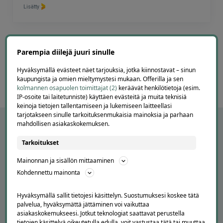
Lisätty
Page
6
6 / 60
Parempia diilejä juuri sinulle
of
60
Hyväksymällä evästeet näet tarjouksia, jotka kiinnostavat – sinun
kaupungista ja omien mieltymystesi mukaan. Offerilla ja sen
kolmannen osapuolen toimittajat (2)
keräävät henkilötietoja (esim.
IP-osoite tai laitetunniste) käyttäen evästeitä ja muita teknisiä
keinoja tietojen tallentamiseen ja lukemiseen laitteellasi
tarjotakseen sinulle tarkoituksenmukaisia mainoksia ja parhaan
mahdollisen asiakaskokemuksen.
Tarkoitukset
Mainonnan ja sisällön mittaaminen
Kohdennettu mainonta
Hyväksymällä sallit tietojesi käsittelyn. Suostumuksesi koskee tätä
palvelua, hyväksymättä jättäminen voi vaikuttaa
APUA JA NEUVOJA
asiakaskokemukseesi. Jotkut teknologiat saattavat perustella
tietojen käsittelyä oikeutetulla edulla, voit vastustaa tätä tai muuttaa