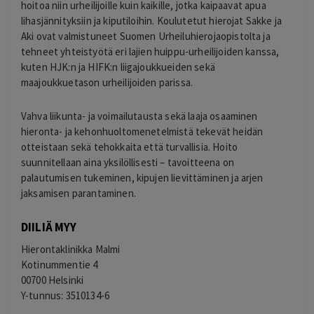
hoitoa niin urheilijoille kuin kaikille, jotka kaipaavat apua
lihasjännityksiin ja kiputiloihin. Koulutetut hierojat Sakke ja
Aki ovat valmistuneet Suomen Urheiluhierojaopistolta ja
tehneet yhteistyötä eri lajien huippu-urheilijoiden kanssa,
kuten HJK:n ja HIFK:n liigajoukkueiden sekä
maajoukkuetason urheilijoiden parissa.
Vahva liikunta- ja voimailutausta sekä laaja osaaminen
hieronta- ja kehonhuoltomenetelmistä tekevät heidän
otteistaan sekä tehokkaita että turvallisia. Hoito
suunnitellaan aina yksilöllisesti – tavoitteena on
palautumisen tukeminen, kipujen lievittäminen ja arjen
jaksamisen parantaminen.
DIILIÄ MYY
Hierontaklinikka Malmi
Kotinummentie 4
00700 Helsinki
Y-tunnus: 3510134-6