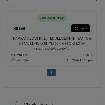
5
,00
€
LISÄALENNUS
KESA5
Kopioi
NAPPAA KESÄN DIILIT EDULLISEMMIN! SAAT 5 €
LISÄALENNUKSEN YLI 50 € OSTOKSESTA!
Koskee valittuja tuotteita
Minimitilaus:
50
,00
€
Vanhentuu:
1.9.2026 11:59 pm
32 diiliä
ostettu