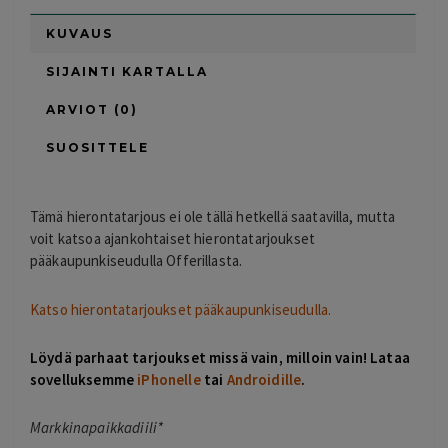
KUVAUS
SIJAINTI KARTALLA
ARVIOT (0)
SUOSITTELE
Tämä hierontatarjous ei ole tällä hetkellä saatavilla, mutta
voit katsoa ajankohtaiset hierontatarjoukset
pääkaupunkiseudulla Offerillasta.
Katso hierontatarjoukset pääkaupunkiseudulla.
Löydä parhaat tarjoukset missä vain, milloin vain! Lataa
sovelluksemme
iPhonelle
tai
Androidille
.
Markkinapaikkadiili*