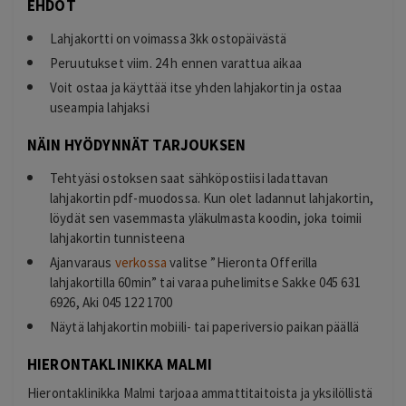
EHDOT
Lahjakortti on voimassa 3kk ostopäivästä
Peruutukset viim. 24 h ennen varattua aikaa
Voit ostaa ja käyttää itse yhden lahjakortin ja ostaa
useampia lahjaksi
NÄIN HYÖDYNNÄT TARJOUKSEN
Tehtyäsi ostoksen saat sähköpostiisi ladattavan
lahjakortin pdf-muodossa. Kun olet ladannut lahjakortin,
löydät sen vasemmasta yläkulmasta koodin, joka toimii
lahjakortin tunnisteena
Ajanvaraus
verkossa
valitse ”
Hieronta Offerilla
lahjakortilla 60min”
tai varaa puhelimitse Sakke 045 631
6926, Aki 045 122 1700
Näytä lahjakortin mobiili- tai paperiversio paikan päällä
HIERONTAKLINIKKA MALMI
Hierontaklinikka Malmi tarjoaa ammattitaitoista ja yksilöllistä