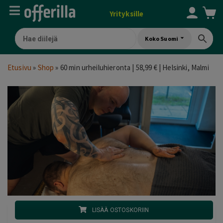
Yrityksille
Koko Suomi
Etusivu
»
Shop
»
60 min urheiluhieronta | 58,99 € | Helsinki, Malmi
LISÄÄ OSTOSKORIIN