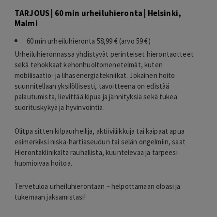
TARJOUS | 60 min urheiluhieronta | Helsinki,
Malmi
60 min urheiluhieronta 58,99 € (arvo 59 €)
Urheiluhieronnassa yhdistyvät perinteiset hierontaotteet
sekä tehokkaat kehonhuoltomenetelmät, kuten
mobilisaatio- ja lihasenergiatekniikat. Jokainen hoito
suunnitellaan yksilöllisesti, tavoitteena on edistää
palautumista, lievittää kipua ja jännityksiä sekä tukea
suorituskykyä ja hyvinvointia.
Olitpa sitten kilpaurheilija, aktiiviliikkuja tai kaipaat apua
esimerkiksi niska-hartiaseudun tai selän ongelmiin, saat
Hierontaklinikalta rauhallista, kuuntelevaa ja tarpeesi
huomioivaa hoitoa.
Tervetuloa urheiluhierontaan – helpottamaan oloasi ja
tukemaan jaksamistasi!