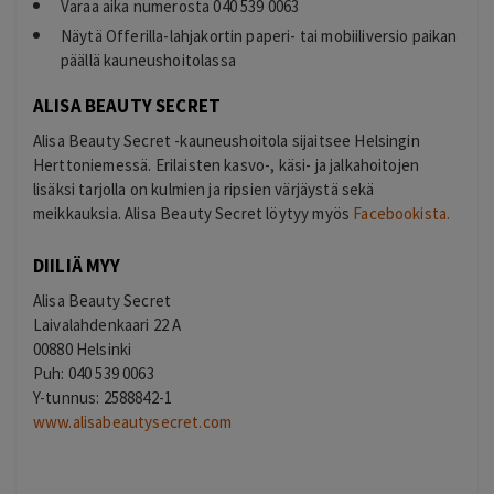
Varaa aika numerosta 040 539 0063
Näytä Offerilla-lahjakortin paperi- tai mobiiliversio paikan
päällä kauneushoitolassa
ALISA BEAUTY SECRET
Alisa Beauty Secret -kauneushoitola sijaitsee Helsingin
Herttoniemessä. Erilaisten kasvo-, käsi- ja jalkahoitojen
lisäksi tarjolla on kulmien ja ripsien värjäystä sekä
meikkauksia. Alisa Beauty Secret löytyy myös
Facebookista.
DIILIÄ MYY
Alisa Beauty Secret
Laivalahdenkaari 22 A
00880 Helsinki
Puh: 040 539 0063
Y-tunnus: 2588842-1
www.alisabeautysecret.com