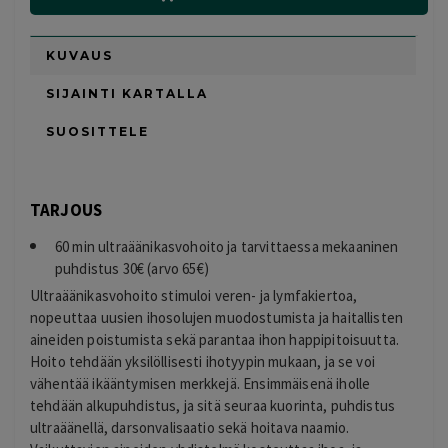
KUVAUS
SIJAINTI KARTALLA
SUOSITTELE
TARJOUS
60 min ultraäänikasvohoito ja tarvittaessa mekaaninen
puhdistus 30€ (arvo 65€)
Ultraäänikasvohoito stimuloi veren- ja lymfakiertoa,
nopeuttaa uusien ihosolujen muodostumista ja haitallisten
aineiden poistumista sekä parantaa ihon happipitoisuutta.
Hoito tehdään yksilöllisesti ihotyypin mukaan, ja se voi
vähentää ikääntymisen merkkejä. Ensimmäisenä iholle
tehdään alkupuhdistus, ja sitä seuraa kuorinta, puhdistus
ultraäänellä, darsonvalisaatio sekä hoitava naamio.