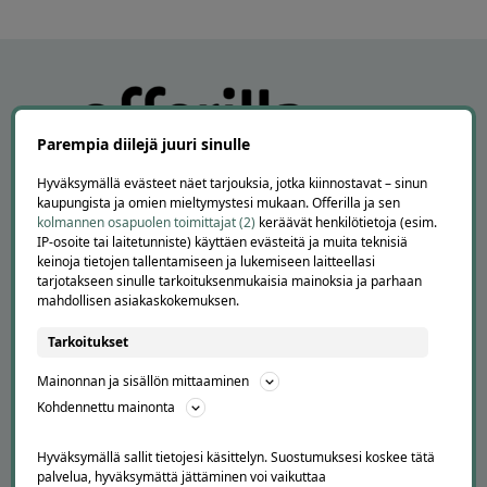
Parempia diilejä juuri sinulle
Hyväksymällä evästeet näet tarjouksia, jotka kiinnostavat – sinun
kaupungista ja omien mieltymystesi mukaan. Offerilla ja sen
kolmannen osapuolen toimittajat (2)
keräävät henkilötietoja (esim.
IP-osoite tai laitetunniste) käyttäen evästeitä ja muita teknisiä
keinoja tietojen tallentamiseen ja lukemiseen laitteellasi
APUA JA NEUVOJA
tarjotakseen sinulle tarkoituksenmukaisia mainoksia ja parhaan
mahdollisen asiakaskokemuksen.
Peruuta tilaus
Asiakaspalvelu
Tarkoitukset
Kuinka Offerilla toimii
Usein kysytyt kysymykset
Mainonnan ja sisällön mittaaminen
Suosittele Offerillaa
Kohdennettu mainonta
TUTUSTU MEIHIN
Hyväksymällä sallit tietojesi käsittelyn. Suostumuksesi koskee tätä
palvelua, hyväksymättä jättäminen voi vaikuttaa
Tietoa meistä