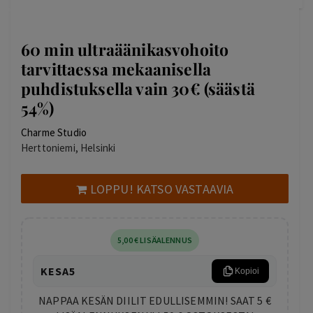
60 min ultraäänikasvohoito
tarvittaessa mekaanisella
puhdistuksella vain 30€ (säästä
54%)
Charme Studio
Herttoniemi, Helsinki
LOPPU! KATSO VASTAAVIA
5
,00
€
LISÄALENNUS
KESA5
Kopioi
NAPPAA KESÄN DIILIT EDULLISEMMIN! SAAT 5 €