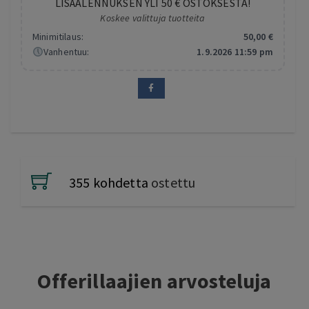
LISÄALENNUKSEN YLI 50 € OSTOKSESTA!
Koskee valittuja tuotteita
Minimitilaus:
50
,00
€
Vanhentuu:
1.9.2026 11:59 pm
355 kohdetta
ostettu
Offerillaajien arvosteluja