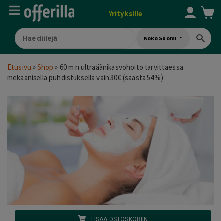
Yrityksille
Koko Suomi
Etusivu
»
Shop
»
60 min ultraäänikasvohoito tarvittaessa
mekaanisella puhdistuksella vain 30€ (säästä 54%)
LISÄÄ OSTOSKORIIN