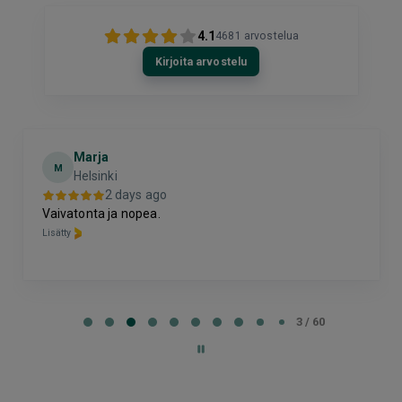
4.1
4681
arvostelua
Kirjoita arvostelu
Marja
M
Helsinki
2 days ago
Vaivatonta ja nopea.
Lisätty
Page
3
3 / 60
of
60