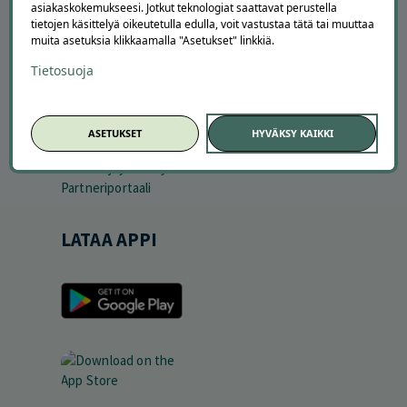
asiakaskokemukseesi. Jotkut teknologiat saattavat perustella
Ajankohtaista
tietojen käsittelyä oikeutetulla edulla, voit vastustaa tätä tai muuttaa
Tilaa uutiskirje
muita asetuksia klikkaamalla "Asetukset" linkkiä.
Avoimet työpaikat
Tietosuoja
Offerilla mediassa
YRITYKSILLE
ASETUKSET
HYVÄKSY KAIKKI
Markkinoi Offerillassa
Vaikuttajayhteistyö
Partneriportaali
LATAA APPI