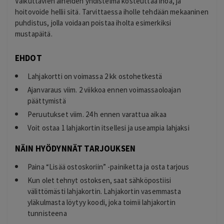
Vaikuttavien aineiden yhdistelmä kosteuttaa ihoa, ja
hoitovoide hellii sitä. Tarvittaessa iholle tehdään mekaaninen
puhdistus, jolla voidaan poistaa iholta esimerkiksi
mustapäitä.
EHDOT
Lahjakortti on voimassa 2 kk ostohetkestä
Ajanvaraus viim. 2 viikkoa ennen voimassaoloajan
päättymistä
Peruutukset viim. 24 h ennen varattua aikaa
Voit ostaa 1 lahjakortin itsellesi ja useampia lahjaksi
NÄIN HYÖDYNNÄT TARJOUKSEN
Paina “Lisää ostoskoriin” -painiketta ja osta tarjous
Kun olet tehnyt ostoksen, saat sähköpostiisi
välittömästi lahjakortin. Lahjakortin vasemmasta
yläkulmasta löytyy koodi, joka toimii lahjakortin
tunnisteena