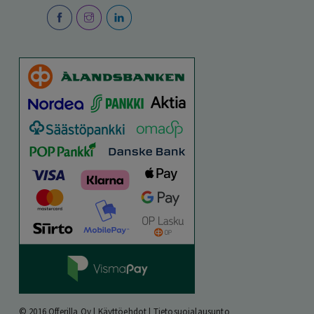
© 2016 Offerilla Oy |
Käyttöehdot
|
Tietosuojalausunto