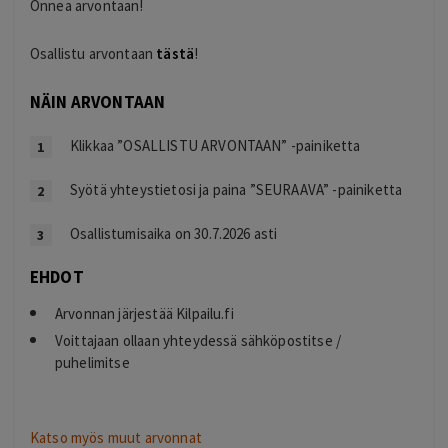
Onnea arvontaan!
Osallistu arvontaan
tästä
!
NÄIN ARVONTAAN
Klikkaa ”OSALLISTU ARVONTAAN” -painiketta
Syötä yhteystietosi ja paina ”SEURAAVA” -painiketta
Osallistumisaika on 30.7.2026 asti
EHDOT
Arvonnan järjestää Kilpailu.fi
Voittajaan ollaan yhteydessä sähköpostitse /
puhelimitse
Katso myös muut arvonnat