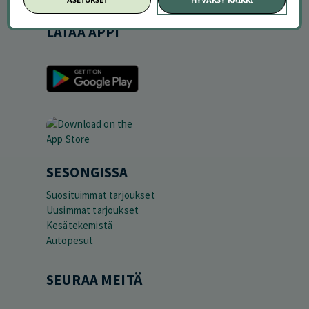
LATAA APPI
SESONGISSA
Suosituimmat tarjoukset
Uusimmat tarjoukset
Kesätekemistä
Autopesut
SEURAA MEITÄ