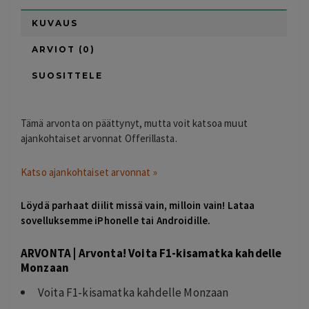
KUVAUS
ARVIOT (0)
SUOSITTELE
Tämä arvonta on päättynyt, mutta voit katsoa muut
ajankohtaiset arvonnat Offerillasta.
Katso ajankohtaiset arvonnat »
Löydä parhaat diilit missä vain, milloin vain! Lataa
sovelluksemme
iPhonelle
tai
Androidille
.
ARVONTA | Arvonta! Voita F1-kisamatka kahdelle
Monzaan
Voita F1-kisamatka kahdelle Monzaan