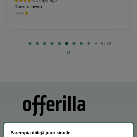
2 days ago
Onnistui hyvin
Lisätty
Page
6
6 / 60
of
60
Parempia diilejä juuri sinulle