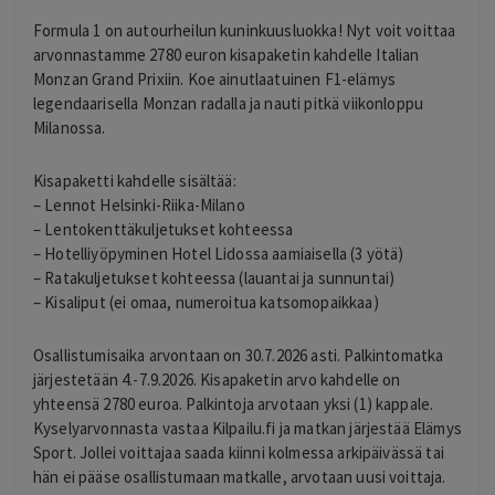
Formula 1 on autourheilun kuninkuusluokka! Nyt voit voittaa
arvonnastamme 2780 euron kisapaketin kahdelle Italian
Monzan Grand Prixiin. Koe ainutlaatuinen F1-elämys
legendaarisella Monzan radalla ja nauti pitkä viikonloppu
Milanossa.
Kisapaketti kahdelle sisältää:
– Lennot Helsinki-Riika-Milano
– Lentokenttäkuljetukset kohteessa
– Hotelliyöpyminen Hotel Lidossa aamiaisella (3 yötä)
– Ratakuljetukset kohteessa (lauantai ja sunnuntai)
– Kisaliput (ei omaa, numeroitua katsomopaikkaa)
Osallistumisaika arvontaan on 30.7.2026 asti. Palkintomatka
järjestetään 4.-7.9.2026. Kisapaketin arvo kahdelle on
yhteensä 2780 euroa. Palkintoja arvotaan yksi (1) kappale.
Kyselyarvonnasta vastaa Kilpailu.fi ja matkan järjestää Elämys
Sport. Jollei voittajaa saada kiinni kolmessa arkipäivässä tai
hän ei pääse osallistumaan matkalle, arvotaan uusi voittaja.