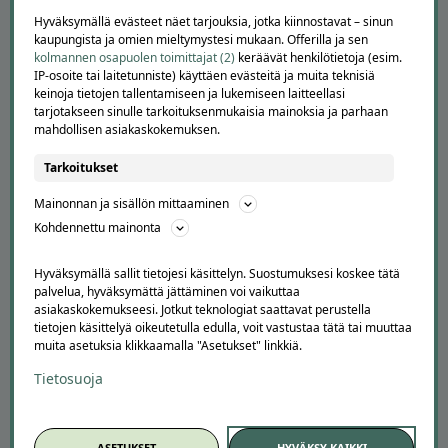
Hyväksymällä evästeet näet tarjouksia, jotka kiinnostavat – sinun
APUA JA NEUVOJA
kaupungista ja omien mieltymystesi mukaan. Offerilla ja sen
kolmannen osapuolen toimittajat (2)
keräävät henkilötietoja (esim.
Peruuta tilaus
IP-osoite tai laitetunniste) käyttäen evästeitä ja muita teknisiä
Asiakaspalvelu
keinoja tietojen tallentamiseen ja lukemiseen laitteellasi
Kuinka Offerilla toimii
tarjotakseen sinulle tarkoituksenmukaisia mainoksia ja parhaan
mahdollisen asiakaskokemuksen.
Usein kysytyt kysymykset
Suosittele Offerillaa
Tarkoitukset
TUTUSTU MEIHIN
Mainonnan ja sisällön mittaaminen
Kohdennettu mainonta
Tietoa meistä
Ajankohtaista
Hyväksymällä sallit tietojesi käsittelyn. Suostumuksesi koskee tätä
Tilaa uutiskirje
palvelua, hyväksymättä jättäminen voi vaikuttaa
Avoimet työpaikat
asiakaskokemukseesi. Jotkut teknologiat saattavat perustella
Offerilla mediassa
tietojen käsittelyä oikeutetulla edulla, voit vastustaa tätä tai muuttaa
muita asetuksia klikkaamalla "Asetukset" linkkiä.
YRITYKSILLE
Tietosuoja
Markkinoi Offerillassa
Vaikuttajayhteistyö
Partneriportaali
ASETUKSET
HYVÄKSY KAIKKI