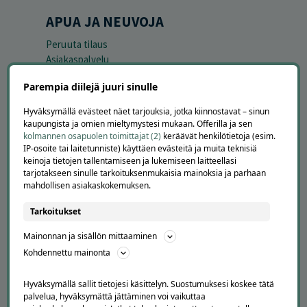
APUA JA NEUVOJA
Peruuta tilaus
Asiakaspalvelu
Kuinka Offerilla toimii
Parempia diilejä juuri sinulle
Usein kysytyt kysymykset
Suosittele Offerillaa
Hyväksymällä evästeet näet tarjouksia, jotka kiinnostavat – sinun
kaupungista ja omien mieltymystesi mukaan. Offerilla ja sen
TUTUSTU MEIHIN
kolmannen osapuolen toimittajat (2)
keräävät henkilötietoja (esim.
IP-osoite tai laitetunniste) käyttäen evästeitä ja muita teknisiä
Tietoa meistä
keinoja tietojen tallentamiseen ja lukemiseen laitteellasi
Ajankohtaista
tarjotakseen sinulle tarkoituksenmukaisia mainoksia ja parhaan
mahdollisen asiakaskokemuksen.
Tilaa uutiskirje
Avoimet työpaikat
Tarkoitukset
Offerilla mediassa
Mainonnan ja sisällön mittaaminen
YRITYKSILLE
Kohdennettu mainonta
Markkinoi Offerillassa
Vaikuttajayhteistyö
Hyväksymällä sallit tietojesi käsittelyn. Suostumuksesi koskee tätä
palvelua, hyväksymättä jättäminen voi vaikuttaa
Partneriportaali