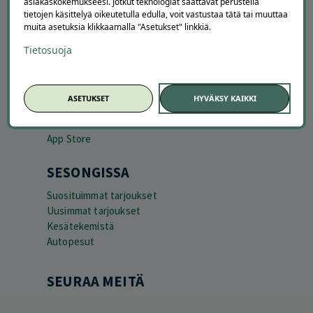
asiakaskokemukseesi. Jotkut teknologiat saattavat perustella
tietojen käsittelyä oikeutetulla edulla, voit vastustaa tätä tai muuttaa
muita asetuksia klikkaamalla "Asetukset" linkkiä.
LATAA APPI
Tietosuoja
ASETUKSET
HYVÄKSY KAIKKI
SESONGISSA
Suosituimmat tarjoukset
Uusimmat tarjoukset
Kesätekemistä
Autopesut
SEURAA MEITÄ