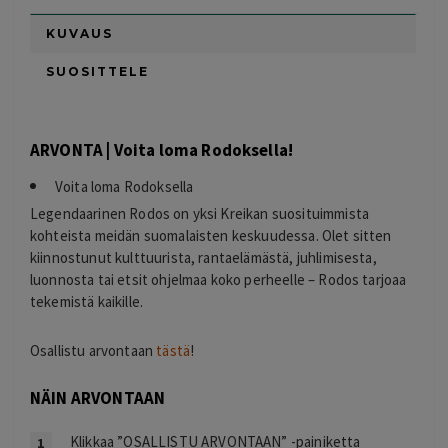
KUVAUS
SUOSITTELE
ARVONTA | Voita loma Rodoksella!
Voita loma Rodoksella
Legendaarinen Rodos on yksi Kreikan suosituimmista
kohteista meidän suomalaisten keskuudessa. Olet sitten
kiinnostunut kulttuurista, rantaelämästä, juhlimisesta,
luonnosta tai etsit ohjelmaa koko perheelle – Rodos tarjoaa
tekemistä kaikille.
Osallistu arvontaan
tästä
!
NÄIN ARVONTAAN
Klikkaa ”OSALLISTU ARVONTAAN” -painiketta