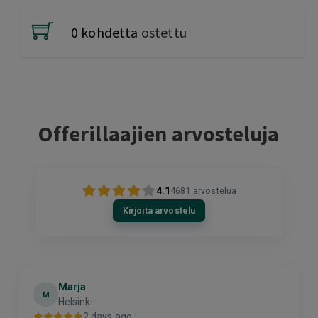
0 kohdetta
ostettu
Offerillaajien arvosteluja
4.1
4681
arvostelua
Kirjoita arvostelu
Marja
M
Helsinki
2 days ago