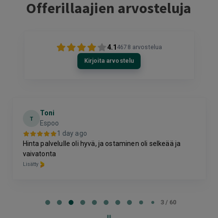
Offerillaajien arvosteluja
4.1
4678
arvostelua
Kirjoita arvostelu
Toni
T
Espoo
1 day ago
Hinta palvelulle oli hyvä, ja ostaminen oli selkeää ja
vaivatonta
Lisätty
Page
3
3 / 60
of