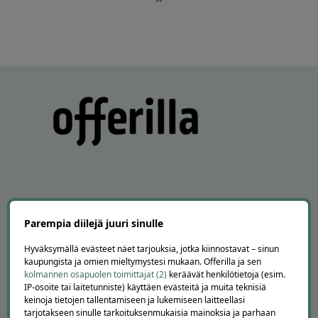
60
APUA JA NEUVOJA
Parempia diilejä juuri sinulle
Peruuta tilaus
Hyväksymällä evästeet näet tarjouksia, jotka kiinnostavat – sinun
Asiakaspalvelu
kaupungista ja omien mieltymystesi mukaan. Offerilla ja sen
Kuinka Offerilla toimii
kolmannen osapuolen toimittajat (2)
keräävät henkilötietoja (esim.
IP-osoite tai laitetunniste) käyttäen evästeitä ja muita teknisiä
Usein kysytyt kysymykset
keinoja tietojen tallentamiseen ja lukemiseen laitteellasi
Suosittele Offerillaa
tarjotakseen sinulle tarkoituksenmukaisia mainoksia ja parhaan