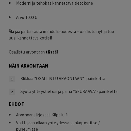
Moderni ja tehokas kannettava tietokone
Arvo 1000 €
Älä jää paitsi tästä mahdollisuudesta – osallistu nyt ja tuo
uusi kannettava kotiisi!
Osallistu arvontaan
tästä
!
NÄIN ARVONTAAN
Klikkaa ”OSALLISTU ARVONTAAN” -painiketta
Syötä yhteystietosi ja paina ”SEURAAVA” -painiketta
EHDOT
Arvonnan järjestää Kilpailu.fi
Voittajaan ollaan yhteydessä sähköpostitse /
puhelimitse