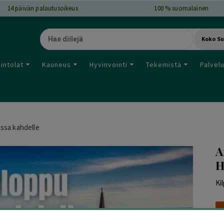
14
päivän palautusoikeus
100 % suomalainen
Koko S
intolat
Kauneus
Hyvinvointi
Tekemistä
Palvel
ssa kahdelle
A
H
Kil