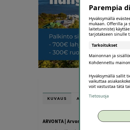
Parempia dii
Hyväksymällä evästee
mukaan. Offerilla ja
laitetunniste) käyttäe
tarjotakseen sinulle
Tarkoitukset
Mainonnan ja sisäll
Kohdennettu mainon
Hyväksymällä sallit t
vaikuttaa asiakaskoke
voit vastustaa tätä t
Tietosuoja
KUVAUS
ARVIOT (0)
SUOSI
ARVONTA | Arvonta! Voita viikonloppu