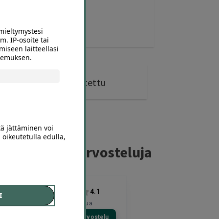
mieltymystesi
m. IP-osoite tai
miseen laitteellasi
okemuksen.
0 kohdetta
ostettu
tä jättäminen voi
 oikeutetulla edulla,
ferillaajien arvosteluja
4.1
I
4663
arvostelua
Kirjoita arvostelu