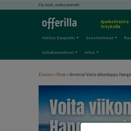
Elä isosti, maksa pienesti
Ajankohtaista
Yrityksille
Valitse Kaupunki
Suosituimmat
Rav
Valtakunnalliset
Infoa
Etusivu
»
Shop
»
Arvonta! Voita viikonloppu Hango