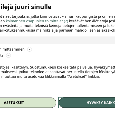
lejä juuri sinulle
t näet tarjouksia, jotka kiinnostavat – sinun kaupungista ja omien 
 sen
kolmannen osapuolen toimittajat (2)
keräävät henkilötietoja (esi
n evästeitä ja muita teknisiä keinoja tietojen tallentamiseen ja luke
 tarkoituksenmukaisia mainoksia ja parhaan mahdollisen asiakask
ön mittaaminen
ta
ietojesi käsittelyn. Suostumuksesi koskee tätä palvelua, hyväksymät
mukseesi. Jotkut teknologiat saattavat perustella tietojen käsittelyä
ai muuttaa muita asetuksia klikkaamalla "Asetukset" linkkiä.
Of
TTELE
ASETUKSET
HYVÄKSY KAIKK
 Hangossa kahdelle