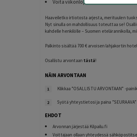
Voita viikonloppu Hangossa kahdelle
Haaveiletko irtiotosta arjesta, merituulen tuoks
Nyt sinulla on mahdollisuus toteuttaa se! Osall
kahdelle henkilölle – Suomen etelärannikolla, mi
Eija
E
Helsinki
o
18 hours ago
Palkinto sisältää 700 € arvoisen lahjakortin hotel
llinen hinta
Kaikki meni ihan nappiin! Suosittelen!
Lisätty
Osallistu arvontaan
tästä
!
NÄIN ARVONTAAN
Klikkaa ”OSALLISTU ARVONTAAN” -paini
Syötä yhteystietosi ja paina ”SEURAAVA” 
EHDOT
Arvonnan järjestää Kilpailu.fi
Voittajaan ollaan yhteydessä sähköpostitse