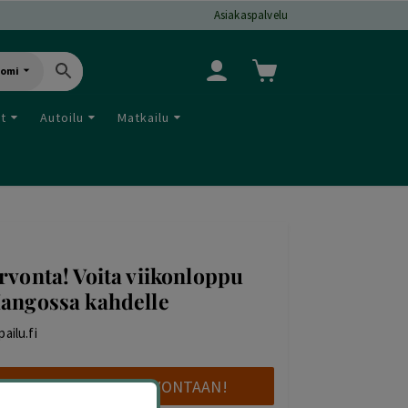
Asiakaspalvelu
uomi
ut
Autoilu
Matkailu
rvonta! Voita viikonloppu
angossa kahdelle
pailu.fi
OSALLISTU ARVONTAAN!