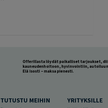
Offerillasta löydät paikalliset tarjoukset, dii
kauneudenhoitoon, hyvinvointiin, autoiluun 
Elä isosti – maksa pienesti.
TUTUSTU MEIHIN
YRITYKSILLE