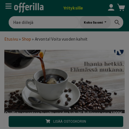
Yrityksille
Koko Suomi
Etusivu
»
Shop
»
Arvonta! Voita vuoden kahvit
LISÄÄ OSTOSKORIIN