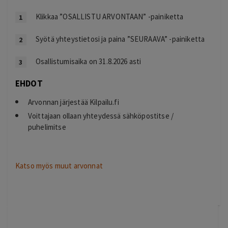
Klikkaa ”OSALLISTU ARVONTAAN” -painiketta
Syötä yhteystietosi ja paina ”SEURAAVA” -painiketta
Osallistumisaika on 31.8.2026 asti
EHDOT
Arvonnan järjestää Kilpailu.fi
Voittajaan ollaan yhteydessä sähköpostitse /
puhelimitse
Katso myös muut arvonnat