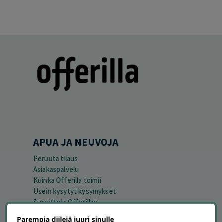
APUA JA NEUVOJA
Peruuta tilaus
Asiakaspalvelu
Kuinka Offerilla toimii
Usein kysytyt kysymykset
Suosittele Offerillaa
Parempia diilejä juuri sinulle