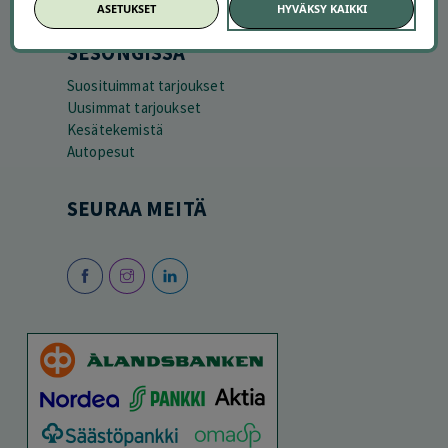
ASETUKSET
HYVÄKSY KAIKKI
SESONGISSA
Suosituimmat tarjoukset
Uusimmat tarjoukset
Kesätekemistä
Autopesut
SEURAA MEITÄ