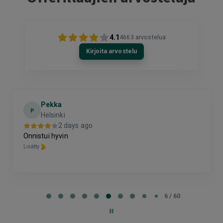
4.1
4663
arvostelua
Kirjoita arvostelu
Pekka
P
Helsinki
2 days ago
Onnistui hyvin
Lisätty
Page
6
6 / 60
of
60