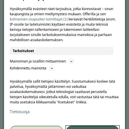
TUTUSTU MEIHIN
Hyväksymällä evästeet näet tarjouksia, jotka kiinnostavat – sinun
Tietoa meistä
kaupungista ja omien mieltymystesi mukaan. Offerilla ja sen
Ajankohtaista
kolmannen osapuolen toimittajat (2)
keräävät henkilötietoja (esim.
Tilaa uutiskirje
IP-osoite tai laitetunniste) käyttäen evästeitä ja muita teknisiä
Avoimet työpaikat
keinoja tietojen tallentamiseen ja lukemiseen laitteellasi
tarjotakseen sinulle tarkoituksenmukaisia mainoksia ja parhaan
Offerilla mediassa
mahdollisen asiakaskokemuksen.
YRITYKSILLE
Tarkoitukset
Markkinoi Offerillassa
Mainonnan ja sisällön mittaaminen
Vaikuttajayhteistyö
Kohdennettu mainonta
Partneriportaali
Hyväksymällä sallit tietojesi käsittelyn. Suostumuksesi koskee tätä
LATAA APPI
palvelua, hyväksymättä jättäminen voi vaikuttaa
asiakaskokemukseesi. Jotkut teknologiat saattavat perustella
tietojen käsittelyä oikeutetulla edulla, voit vastustaa tätä tai muuttaa
muita asetuksia klikkaamalla "Asetukset" linkkiä.
Tietosuoja