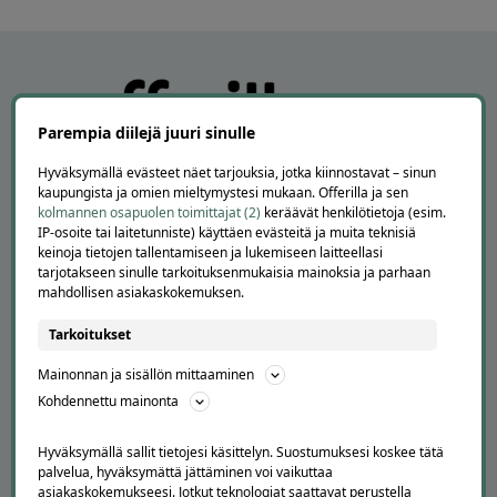
Parempia diilejä juuri sinulle
Hyväksymällä evästeet näet tarjouksia, jotka kiinnostavat – sinun
kaupungista ja omien mieltymystesi mukaan. Offerilla ja sen
kolmannen osapuolen toimittajat (2)
keräävät henkilötietoja (esim.
IP-osoite tai laitetunniste) käyttäen evästeitä ja muita teknisiä
keinoja tietojen tallentamiseen ja lukemiseen laitteellasi
APUA JA NEUVOJA
tarjotakseen sinulle tarkoituksenmukaisia mainoksia ja parhaan
mahdollisen asiakaskokemuksen.
Peruuta tilaus
Asiakaspalvelu
Tarkoitukset
Kuinka Offerilla toimii
Mainonnan ja sisällön mittaaminen
Usein kysytyt kysymykset
Kohdennettu mainonta
Suosittele Offerillaa
TUTUSTU MEIHIN
Hyväksymällä sallit tietojesi käsittelyn. Suostumuksesi koskee tätä
palvelua, hyväksymättä jättäminen voi vaikuttaa
Tietoa meistä
asiakaskokemukseesi. Jotkut teknologiat saattavat perustella