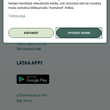
Ajankohtaista
tietojen käsittelyä oikeutetulla edulla, voit vastustaa tätä tai muuttaa
muita asetuksia klikkaamalla "Asetukset" linkkiä.
Tilaa uutiskirje
Avoimet työpaikat
Tietosuoja
Offerilla mediassa
YRITYKSILLE
ASETUKSET
HYVÄKSY KAIKKI
Markkinoi Offerillassa
Vaikuttajayhteistyö
Partneriportaali
LATAA APPI