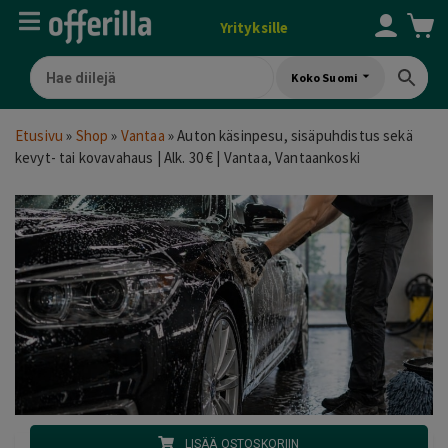
Yrityksille
Koko Suomi
Etusivu
»
Shop
»
Vantaa
»
Auton käsinpesu, sisäpuhdistus sekä
kevyt- tai kovavahaus | Alk. 30 € | Vantaa, Vantaankoski
LISÄÄ OSTOSKORIIN