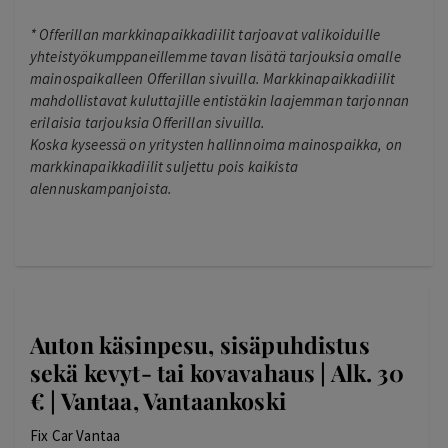
*
Offerillan markkinapaikkadiilit tarjoavat valikoiduille
yhteistyökumppaneillemme tavan lisätä tarjouksia omalle
mainospaikalleen Offerillan sivuilla. Markkinapaikkadiilit
mahdollistavat kuluttajille entistäkin laajemman tarjonnan
erilaisia tarjouksia Offerillan sivuilla.
Koska kyseessä on yritysten hallinnoima mainospaikka, on
markkinapaikkadiilit suljettu pois kaikista
alennuskampanjoista.
Auton käsinpesu, sisäpuhdistus
sekä kevyt- tai kovavahaus | Alk. 30
€ | Vantaa, Vantaankoski
Fix Car Vantaa