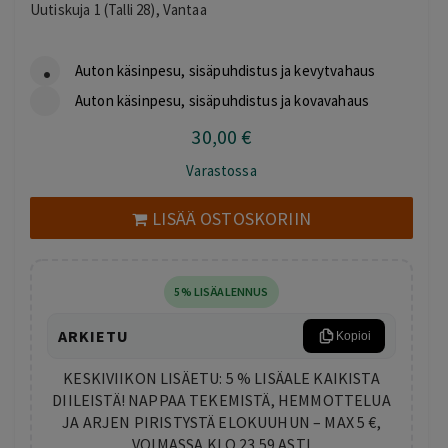
Uutiskuja 1 (Talli 28), Vantaa
Auton käsinpesu, sisäpuhdistus ja kevytvahaus
Auton käsinpesu, sisäpuhdistus ja kovavahaus
30
,00
€
Varastossa
LISÄÄ OSTOSKORIIN
5% LISÄALENNUS
ARKIETU
Kopioi
KESKIVIIKON LISÄETU: 5 % LISÄALE KAIKISTA
DIILEISTÄ! NAPPAA TEKEMISTÄ, HEMMOTTELUA
JA ARJEN PIRISTYSTÄ ELOKUUHUN – MAX 5 €,
VOIMASSA KLO 23.59 ASTI