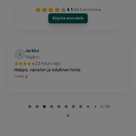
4.1
4663
arvostelua
Kirjoita arvostelu
Jarkko
J
Ylöjärvi
23 hours ago
Helppo, vaivaton ja edullinen hinta
Lisätty
Page
3
3 / 60
of
60