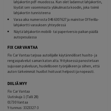
lahjakortin pdf-muodossa. Kun olet ladannut lahjakortin,
löydät sen vasemmasta yläkulmasta koodin, joka toimii
lahjakortin tunnisteena
Varaa aika numerosta 046 6307627 ja mainitse Offerilla-
lahjakortti varauksen yhteydessä
Näytä lahjakortin mobiili- tai paperiversio paikan päällä
autopesulassa
FIX CAR VANTAA
Fix Car Vantaa tarjoaa autoilijalle käytännölliset huolto- ja
rengaspalvelut saman katon alta. Yrityksessä panostetaan
sujuvaan palveluun, huolelliseen työnjälkeen ja siihen, että
auton tärkeimmät huollot hoituvat helposti ja nopeasti.
DIILIÄ MYY
Fix Car Vantaa
Uutiskuja 1 (Talli 28)
01730 Vantaa
Y-tunnus: 3323327-3