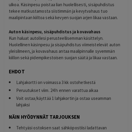
ulkoa. Käsinpesu poistaa lian huolellisesti, sisäpuhdistus
tekee matkustamosta siistimmän ja kevytvahaus tuo
maalipintaan kiiltoa sekä kevyen suojan arjen likaa vastaan.
Auton käsinpesu, sisäpuhdistus ja kovavahaus
Kun haluat autollesi perusteellisemman käsittelyn.
Huolellinen käsinpesu ja sisäpuhdistus viimeistelevät auton
yleisilmeen, ja kovavahaus antaa maalipinnalle syvemmän
kiillon sekä pidempikestoisen suojan säätä ja likaa vastaan.
EHDOT
Lahjakortti on voimassa 3 kk ostohetkestä
Peruutukset viim. 24 h ennen varattua aikaa
Voit ostaa/käyttää 1 lahjakortin ja ostaa useamman
lahjaksi
NÄIN HYÖDYNNÄT TARJOUKSEN
Tehtyäsi ostoksen saat sähköpostiisi ladattavan