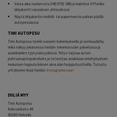
Varaa aika numerosta 040 0793 388 ja mainitse Offerilla-
lahjakortti varauksen yhteydessä
Näytä lahjakortin mobiili- tai paperiversio paikan päällä
autopesulassa
TIMI AUTOPESU
Timi Autopesu toimii vuosien kokemuksella ja varmuudella,
mikä näkyy jokaisessa heidän tekemässään palvelussa ja
asiakkaiden tyytyväisyydessä. Yritys tarjoaa auton
puhtaanapitopalveluita ja toteuttaa asiakkaan mieltymyksen
mukaisen lopputuloksen aina alan huipputuotteilla. Tutustu
yritykseen lisää heidän
Instagramissaan
DIILIÄ MYY
Timi Autopesu
Kalevankatu 44
00180 Helsinki