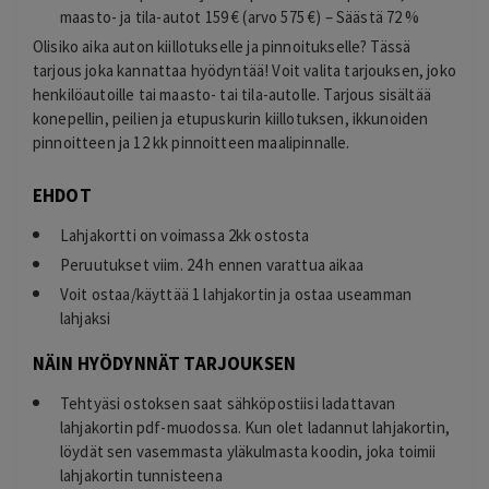
maasto- ja tila-autot 159 € (arvo 575 €) – Säästä 72 %
Olisiko aika auton kiillotukselle ja pinnoitukselle? Tässä
tarjous joka kannattaa hyödyntää! Voit valita tarjouksen, joko
henkilöautoille tai maasto- tai tila-autolle. Tarjous sisältää
konepellin, peilien ja etupuskurin kiillotuksen, ikkunoiden
pinnoitteen ja 12 kk pinnoitteen maalipinnalle.
EHDOT
Lahjakortti on voimassa 2kk ostosta
Peruutukset viim. 24 h ennen varattua aikaa
Voit ostaa/käyttää 1 lahjakortin ja ostaa useamman
lahjaksi
NÄIN HYÖDYNNÄT TARJOUKSEN
Tehtyäsi ostoksen saat sähköpostiisi ladattavan
lahjakortin pdf-muodossa. Kun olet ladannut lahjakortin,
löydät sen vasemmasta yläkulmasta koodin, joka toimii
lahjakortin tunnisteena