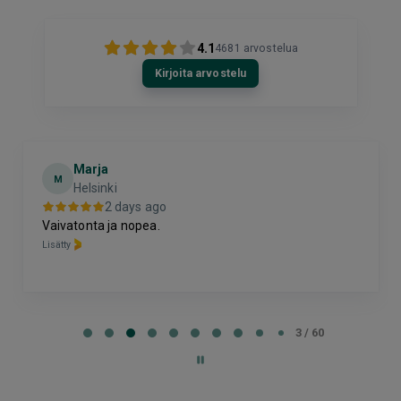
4.1
4681
arvostelua
Kirjoita arvostelu
Marja
M
Helsinki
2 days ago
Vaivatonta ja nopea.
Lisätty
Page
3
3 / 60
of
60