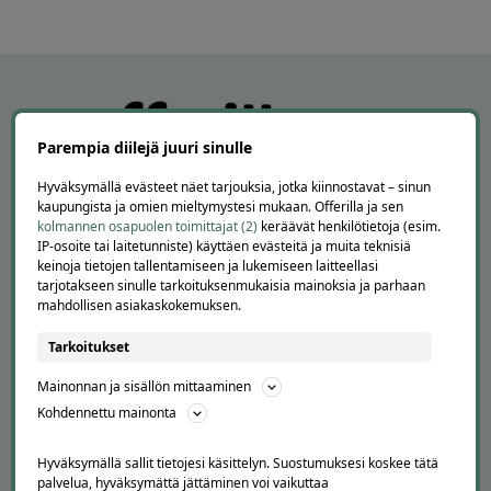
Parempia diilejä juuri sinulle
Hyväksymällä evästeet näet tarjouksia, jotka kiinnostavat – sinun
kaupungista ja omien mieltymystesi mukaan. Offerilla ja sen
kolmannen osapuolen toimittajat (2)
keräävät henkilötietoja (esim.
IP-osoite tai laitetunniste) käyttäen evästeitä ja muita teknisiä
keinoja tietojen tallentamiseen ja lukemiseen laitteellasi
tarjotakseen sinulle tarkoituksenmukaisia mainoksia ja parhaan
APUA JA NEUVOJA
mahdollisen asiakaskokemuksen.
Peruuta tilaus
Tarkoitukset
Asiakaspalvelu
Kuinka Offerilla toimii
Mainonnan ja sisällön mittaaminen
Usein kysytyt kysymykset
Kohdennettu mainonta
Suosittele Offerillaa
Hyväksymällä sallit tietojesi käsittelyn. Suostumuksesi koskee tätä
TUTUSTU MEIHIN
palvelua, hyväksymättä jättäminen voi vaikuttaa