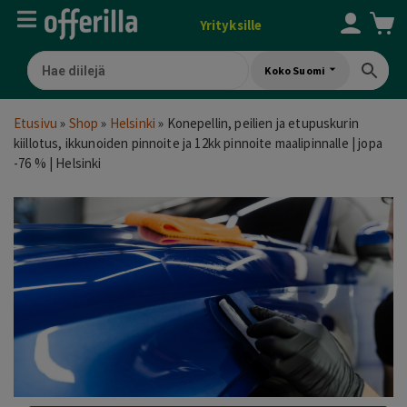
Yrityksille
Koko Suomi
Etusivu
»
Shop
»
Helsinki
»
Konepellin, peilien ja etupuskurin
kiillotus, ikkunoiden pinnoite ja 12kk pinnoite maalipinnalle | jopa
-76 % | Helsinki