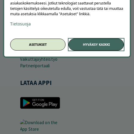
asiakaskokemukseesi. Jotkut teknologiat saattavat perustella
Tietoa meistä
tietojen käsittelyä oikeutetulla edulla, voit vastustaa tätä tai muuttaa
Ajankohtaista
muita asetuksia klikkaamalla "Asetukset" linkkiä.
Tilaa uutiskirje
Avoimet työpaikat
Tietosuoja
Offerilla mediassa
YRITYKSILLE
ASETUKSET
HYVÄKSY KAIKKI
Markkinoi Offerillassa
Vaikuttajayhteistyö
Partneriportaali
LATAA APPI