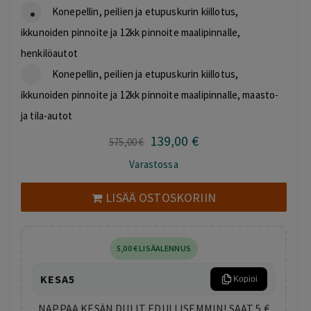
Konepellin, peilien ja etupuskurin kiillotus,
ikkunoiden pinnoite ja 12kk pinnoite maalipinnalle,
henkilöautot
Konepellin, peilien ja etupuskurin kiillotus,
ikkunoiden pinnoite ja 12kk pinnoite maalipinnalle, maasto-
ja tila-autot
139
,00
€
Alkuperäinen
Nykyinen
575
,00
€
hinta
hinta
Varastossa
oli:
on:
575,00 €.
139,00 €.
LISÄÄ OSTOSKORIIN
5
,00
€
LISÄALENNUS
KESA5
Kopioi
NAPPAA KESÄN DIILIT EDULLISEMMIN! SAAT 5 €