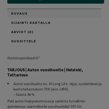
KUVAUS
SIJAINTI KARTALLA
ARVIOT (0)
SUOSITTELE
Markkinapaikkadiili*
TARJOUS | Auton vuosihuolto | Helsinki,
Tattarisuo
Auton vuosihuolto sis. 4 l Long Life -öljyä, suodattimen ja
kuntotarkastuksen 79 € (arvo 149 €)
– Säästä 46 %
Pidä autosi huippukunnossa ja varmista turvallinen
ajokokemus säännöllisellä vuosihuollolla! Off-On