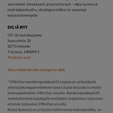
automerkit tehokkaasti ja luotettavasti – olipa kyseessä
määräaikaishuolto, vikadiagnostiikka tai suurempi
korjaustoimenpide.
DIILIÄ MYY
Off-On Autokorjaamo
Kaasutintie 29
00770 Helsinki
Y-tunnus: 3494299-5
Yrityksen sivut
Katso kaikki Autoilu-kategorian diilit
*
Offerillan markkinapaikkadiilit tarjoavat valikoiduille
yhteistyökumppaneillemme tavan lisätä tarjouksia omalle
mainospaikalleen Offerillan sivuilla. Markkinapaikkadiilit
mahdollistavat kuluttajille entistäkin laajemman tarjonnan
erilaisia tarjouksia Offerillan sivuilla.
Koska kyseessä on yritysten hallinnoima mainospaikka, on