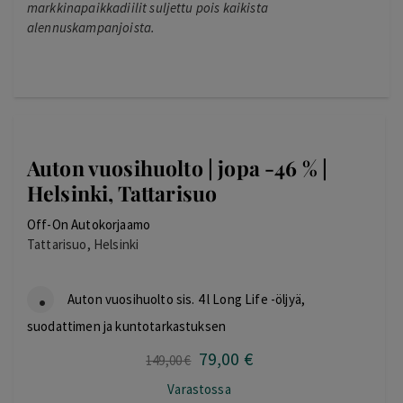
markkinapaikkadiilit suljettu pois kaikista
alennuskampanjoista.
Auton vuosihuolto | jopa -46 % |
Helsinki, Tattarisuo
Off-On Autokorjaamo
Tattarisuo, Helsinki
Auton vuosihuolto sis. 4 l Long Life -öljyä,
suodattimen ja kuntotarkastuksen
79
,00
€
Alkuperäinen
Nykyinen
149
,00
€
hinta
hinta
Varastossa
oli:
on: