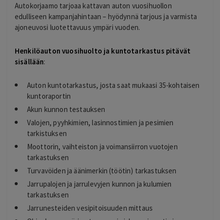
Autokorjaamo tarjoaa kattavan auton vuosihuollon
edulliseen kampanjahintaan – hyödynnä tarjous ja varmista
ajoneuvosi luotettavuus ympäri vuoden.
Henkilöauton vuosihuolto ja kuntotarkastus pitävät
sisällään
:
Auton kuntotarkastus, josta saat mukaasi 35-kohtaisen
kuntoraportin
Akun kunnon testauksen
Valojen, pyyhkimien, lasinnostimien ja pesimien
tarkistuksen
Moottorin, vaihteiston ja voimansiirron vuotojen
tarkastuksen
Turvavöiden ja äänimerkin (töötin) tarkastuksen
Jarrupalojen ja jarrulevyjen kunnon ja kulumien
tarkastuksen
Jarrunesteiden vesipitoisuuden mittaus