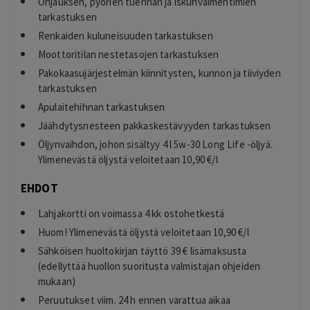
Ohjauksen, pyörien tuennan ja iskunvaimentimien
tarkastuksen
Renkaiden kuluneisuuden tarkastuksen
Moottoritilan nestetasojen tarkastuksen
Pakokaasujärjestelmän kiinnitysten, kunnon ja tiiviyden
tarkastuksen
Apulaitehihnan tarkastuksen
Jäähdytysnesteen pakkaskestävyyden tarkastuksen
Öljynvaihdon, johon sisältyy 4 l 5w-30 Long Life -öljyä.
Ylimenevästä öljystä veloitetaan 10,90 €/l
EHDOT
Lahjakortti on voimassa 4 kk ostohetkestä
Huom! Ylimenevästä öljystä veloitetaan 10,90 €/l
Sähköisen huoltokirjan täyttö 39 € lisämaksusta
(edellyttää huollon suoritusta valmistajan ohjeiden
mukaan)
Peruutukset viim. 24 h ennen varattua aikaa