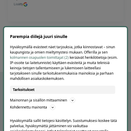
Lisätty
Page
6
6 / 60
Parempia diilejä juuri sinulle
of
Hyväksymällä evästeet näet tarjouksia, jotka kiinnostavat – sinun
60
kaupungista ja omien mieltymystesi mukaan. Offerilla ja sen
kolmannen osapuolen toimittajat (2)
keräävät henkilötietoja (esim.
IP-osoite tai laitetunniste) käyttäen evästeitä ja muita teknisiä
keinoja tietojen tallentamiseen ja lukemiseen laitteellasi
tarjotakseen sinulle tarkoituksenmukaisia mainoksia ja parhaan
mahdollisen asiakaskokemuksen.
Tarkoitukset
Mainonnan ja sisällön mittaaminen
Kohdennettu mainonta
Hyväksymällä sallit tietojesi käsittelyn. Suostumuksesi koskee tätä
palvelua, hyväksymättä jättäminen voi vaikuttaa