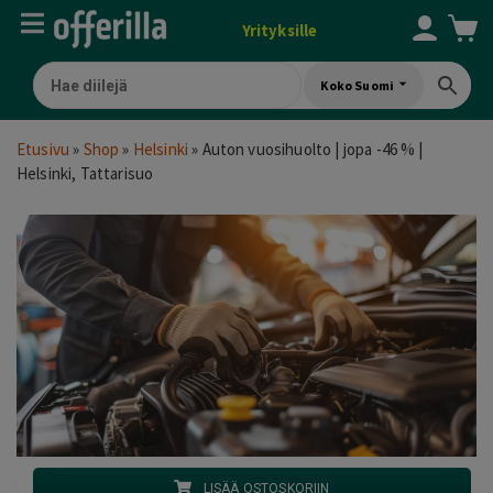
Yrityksille
Koko Suomi
Etusivu
»
Shop
»
Helsinki
»
Auton vuosihuolto | jopa -46 % |
Helsinki, Tattarisuo
LISÄÄ OSTOSKORIIN