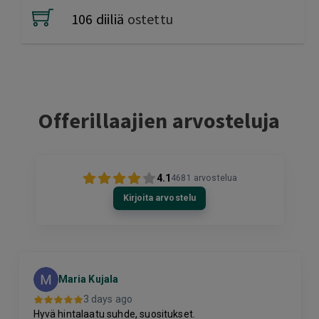
106 diiliä
ostettu
Offerillaajien arvosteluja
4.1
4681
arvostelua
Kirjoita arvostelu
Maria Kujala
3 days ago
Hyvä hintalaatu suhde, suositukset.