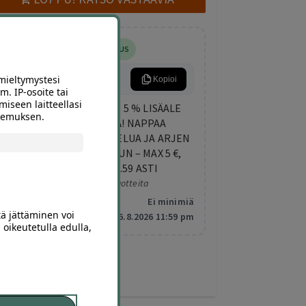
5% LISÄALENNUS
ARKIETU
mieltymystesi
Kopioi
m. IP-osoite tai
miseen laitteellasi
KESKIVIIKON LISÄETU: 5 % LISÄALE
okemuksen.
KAIKISTA DIILEISTÄ! NAPPAA
TEKEMISTÄ, HEMMOTTELUA JA ARJEN
PIRISTYSTÄ ELOKUUHUN – MAX 5 €,
VOIMASSA KLO 23.59 ASTI
Koskee valittuja tuotteita
Minimitilaus:
Ei minimiä
tä jättäminen voi
Vanhentuu:
6.8.2026 11:59 pm
 oikeutetulla edulla,