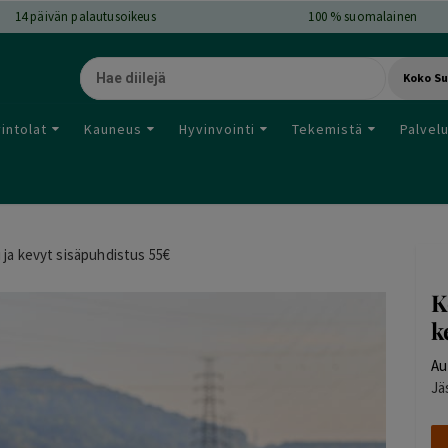
14
päivän palautusoikeus
100 % suomalainen
Koko S
intolat
Kauneus
Hyvinvointi
Tekemistä
Palvel
ja kevyt sisäpuhdistus 55€
K
k
Au
Jä