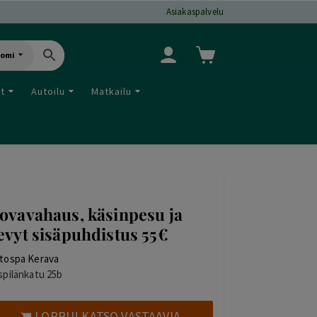
Asiakaspalvelu
uomi
ut
Autoilu
Matkailu
ovavahaus, käsinpesu ja
evyt sisäpuhdistus 55€
tospa Kerava
spilänkatu 25b
LOPPU! KATSO VASTAAVIA