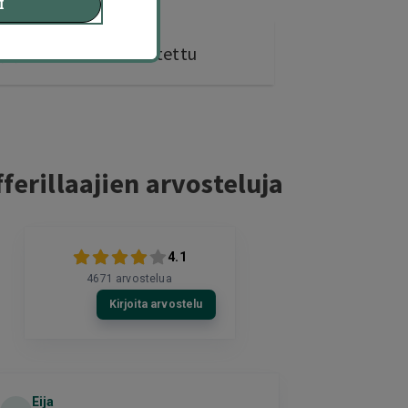
I
4 kohdetta
ostettu
ferillaajien arvosteluja
4.1
4671
arvostelua
Kirjoita arvostelu
Eija