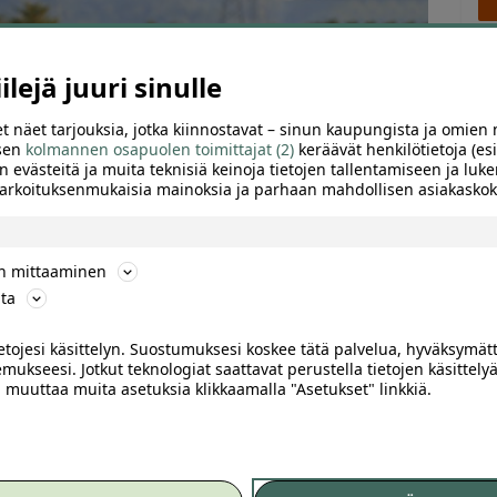
lejä juuri sinulle
t näet tarjouksia, jotka kiinnostavat – sinun kaupungista ja omien 
 sen
kolmannen osapuolen toimittajat (2)
keräävät henkilötietoja (esi
n evästeitä ja muita teknisiä keinoja tietojen tallentamiseen ja luke
 tarkoituksenmukaisia mainoksia ja parhaan mahdollisen asiakask
ön mittaaminen
ta
ietojesi käsittelyn. Suostumuksesi koskee tätä palvelua, hyväksymät
mukseesi. Jotkut teknologiat saattavat perustella tietojen käsittelyä
SUOSITTELE
ai muuttaa muita asetuksia klikkaamalla "Asetukset" linkkiä.