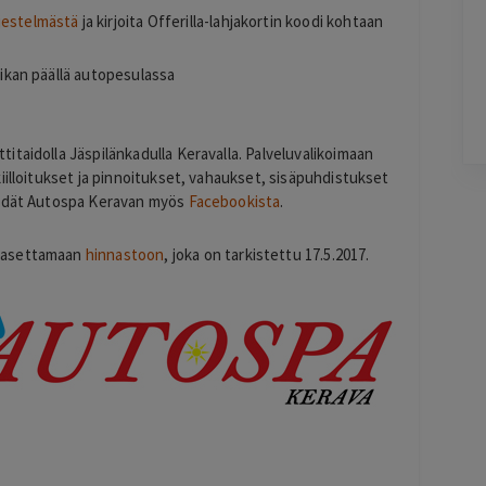
J
Ylöjärvi
rjestelmästä
ja kirjoita Offerilla-lahjakortin koodi kohtaan
2 days ago
Helppo, vaivaton ja edullinen hinta
paikan päällä autopesulassa
Lisätty
taidolla Jäspilänkadulla Keravalla. Palveluvalikoimaan
iilloitukset ja pinnoitukset, vahaukset, sisäpuhdistukset
Pag
öydät Autospa Keravan myös
Facebookista
.
6
of
n asettamaan
hinnastoon
, joka on tarkistettu 17.5.2017.
60