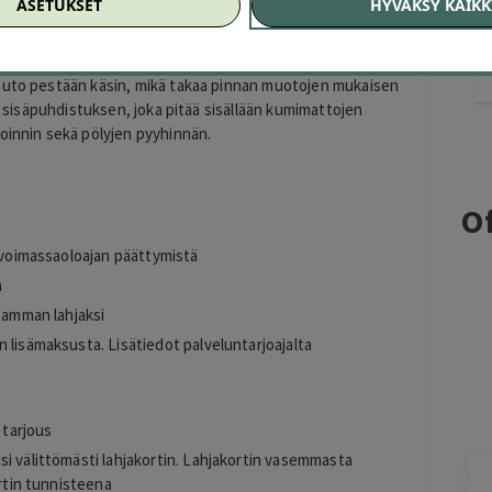
ASETUKSET
HYVÄKSY KAIKK
us 55€ (arvo 100€)
en, käsinpesun ja kevyen sisäpuhdistuksen. Kovavahaus
lisäksi pinnalle kiiltoa. Vahauksen yhteydessä auton
 auto pestään käsin, mikä takaa pinnan muotojen mukaisen
en sisäpuhdistuksen, joka pitää sisällään kumimattojen
roinnin sekä pölyjen pyyhinnän.
Of
n voimassaoloajan päättymistä
a
seamman lahjaksi
 lisämaksusta. Lisätiedot palveluntarjoajalta
 tarjous
i välittömästi lahjakortin. Lahjakortin vasemmasta
ortin tunnisteena
Jarkko