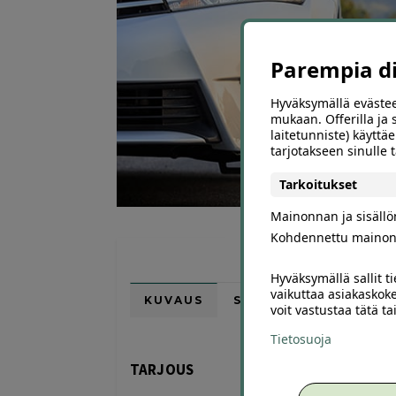
Parempia dii
Hyväksymällä evästee
mukaan. Offerilla ja
laitetunniste) käyttäe
tarjotakseen sinulle
Tarkoitukset
Mainonnan ja sisäll
Kohdennettu mainon
Hyväksymällä sallit t
vaikuttaa asiakaskoke
KUVAUS
SIJAINTI KARTALLA
voit vastustaa tätä t
Tietosuoja
TARJOUS