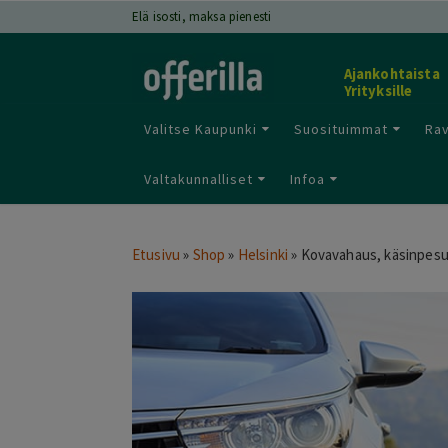
Elä isosti, maksa pienesti
Ajankohtaista
Yrityksille
Valitse Kaupunki
Suosituimmat
Rav
Valtakunnalliset
Infoa
Etusivu
»
Shop
»
Helsinki
»
Kovavahaus, käsinpesu 