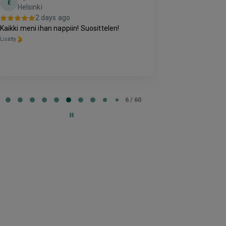
Terho Tii
E
Helsinki
2 da
2 days ago
Kohtuuhintainen
Kaikki meni ihan nappiin! Suosittelen!
oleva majoitus
Lisätty
perussettii.
Lisätty
e
6 / 60