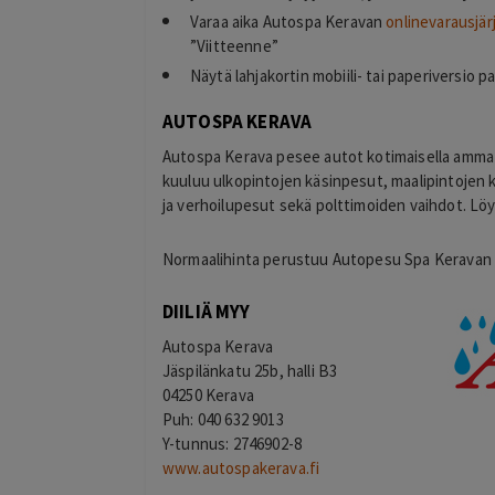
T
helsinki
Varaa aika Autospa Keravan
onlinevarausjä
2 days ago
”Viitteenne”
kiitos hienosti toimi
Näytä lahjakortin mobiili- tai paperiversio 
Lisätty
AUTOSPA KERAVA
Autospa Kerava pesee autot kotimaisella ammatti
kuuluu ulkopintojen käsinpesut, maalipintojen k
ja verhoilupesut sekä polttimoiden vaihdot. L
Normaalihinta perustuu Autopesu Spa Kerava
DIILIÄ MYY
Autospa Kerava
Jäspilänkatu 25b, halli B3
04250 Kerava
Puh: 040 632 9013
Y-tunnus: 2746902-8
www.autospakerava.fi