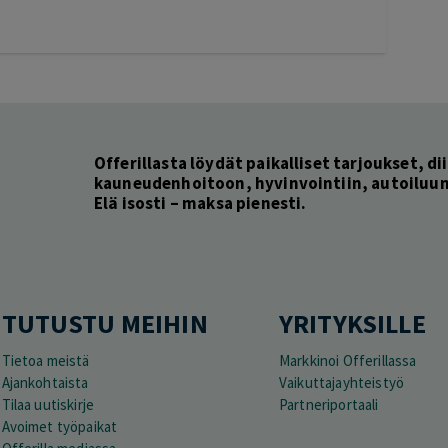
Offerillasta löydät paikalliset tarjoukset, dii
kauneudenhoitoon, hyvinvointiin, autoiluun 
Elä isosti – maksa pienesti.
TUTUSTU MEIHIN
YRITYKSILLE
Tietoa meistä
Markkinoi Offerillassa
Ajankohtaista
Vaikuttajayhteistyö
Tilaa uutiskirje
Partneriportaali
Avoimet työpaikat