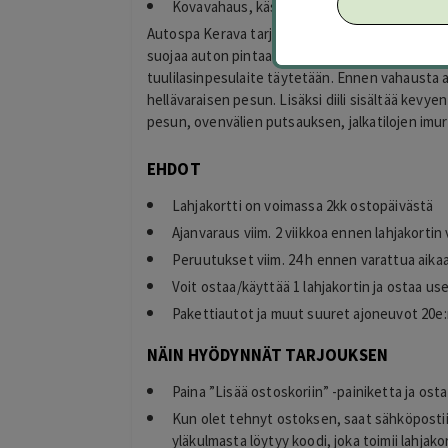
Kovavahaus, käsinpesu ja kevyt sisäpuhdist
Autospa Kerava tarjoaa nyt auton kovavahauks
suojaa auton pintaa ympäristöhaitoilta ja antaa 
tuulilasinpesulaite täytetään. Ennen vahausta
hellävaraisen pesun. Lisäksi diili sisältää kevy
pesun, ovenvälien putsauksen, jalkatilojen imu
EHDOT
Lahjakortti on voimassa 2kk ostopäivästä
Ajanvaraus viim. 2 viikkoa ennen lahjakorti
Peruutukset viim. 24 h ennen varattua aika
Voit ostaa/käyttää 1 lahjakortin ja ostaa u
Pakettiautot ja muut suuret ajoneuvot 20e:n
NÄIN HYÖDYNNÄT TARJOUKSEN
Paina ”Lisää ostoskoriin” -painiketta ja osta
Kun olet tehnyt ostoksen, saat sähköpostiis
yläkulmasta löytyy koodi, joka toimii lahjak
timo