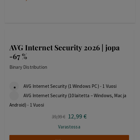
AVG Internet Security 2026 | jopa
-67 %
Binary Distribution
AVG Internet Security (1 Windows PC) - 1 Vuosi
AVG Internet Security (10 laitetta – Windows, Mac ja
Android) - 1 Vuosi
12
,99
€
Alkuperäinen
Nykyinen
39
,99
€
hinta
hinta
Varastossa
oli:
on:
39,99 €.
12,99 €.