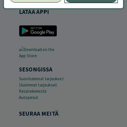
LATAA APPI
SESONGISSA
Suosituimmat tarjoukset
Uusimmat tarjoukset
Kesätekemistä
Autopesut
SEURAA MEITÄ