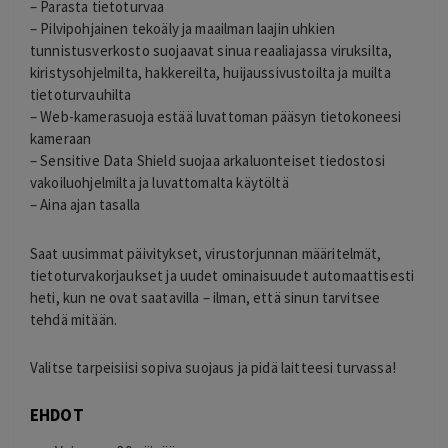
– Parasta tietoturvaa
– Pilvipohjainen tekoäly ja maailman laajin uhkien
tunnistusverkosto suojaavat sinua reaaliajassa viruksilta,
kiristysohjelmilta, hakkereilta, huijaussivustoilta ja muilta
tietoturvauhilta
– Web-kamerasuoja estää luvattoman pääsyn tietokoneesi
kameraan
– Sensitive Data Shield suojaa arkaluonteiset tiedostosi
vakoiluohjelmilta ja luvattomalta käytöltä
– Aina ajan tasalla
Saat uusimmat päivitykset, virustorjunnan määritelmät,
tietoturvakorjaukset ja uudet ominaisuudet automaattisesti
heti, kun ne ovat saatavilla – ilman, että sinun tarvitsee
tehdä mitään.
Valitse tarpeisiisi sopiva suojaus ja pidä laitteesi turvassa!
EHDOT