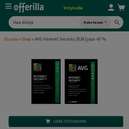
Yrityksille
Koko Suomi
Etusivu
»
Shop
»
AVG Internet Security 2026 | jopa -67 %
LISÄÄ OSTOSKORIIN