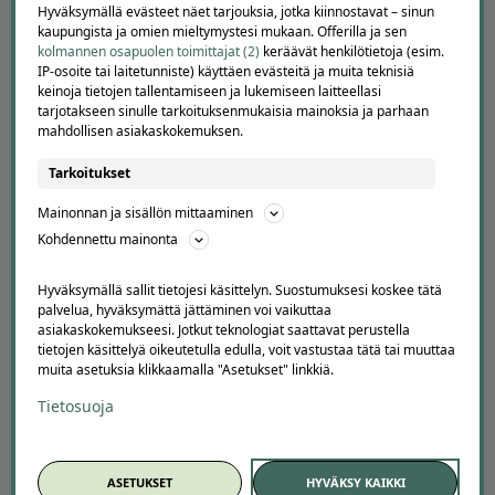
Hyväksymällä evästeet näet tarjouksia, jotka kiinnostavat – sinun
APUA JA NEUVOJA
kaupungista ja omien mieltymystesi mukaan. Offerilla ja sen
kolmannen osapuolen toimittajat (2)
keräävät henkilötietoja (esim.
Peruuta tilaus
IP-osoite tai laitetunniste) käyttäen evästeitä ja muita teknisiä
keinoja tietojen tallentamiseen ja lukemiseen laitteellasi
Asiakaspalvelu
tarjotakseen sinulle tarkoituksenmukaisia mainoksia ja parhaan
Kuinka Offerilla toimii
mahdollisen asiakaskokemuksen.
Usein kysytyt kysymykset
Suosittele Offerillaa
Tarkoitukset
TUTUSTU MEIHIN
Mainonnan ja sisällön mittaaminen
Kohdennettu mainonta
Tietoa meistä
Ajankohtaista
Hyväksymällä sallit tietojesi käsittelyn. Suostumuksesi koskee tätä
Tilaa uutiskirje
palvelua, hyväksymättä jättäminen voi vaikuttaa
Avoimet työpaikat
asiakaskokemukseesi. Jotkut teknologiat saattavat perustella
Offerilla mediassa
tietojen käsittelyä oikeutetulla edulla, voit vastustaa tätä tai muuttaa
muita asetuksia klikkaamalla "Asetukset" linkkiä.
YRITYKSILLE
Tietosuoja
Markkinoi Offerillassa
Vaikuttajayhteistyö
Partneriportaali
ASETUKSET
HYVÄKSY KAIKKI