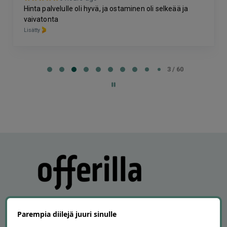
Hinta palvelulle oli hyvä, ja ostaminen oli selkeää ja
vaivatonta
Lisätty
Page
3
3 / 60
of
60
Parempia diilejä juuri sinulle