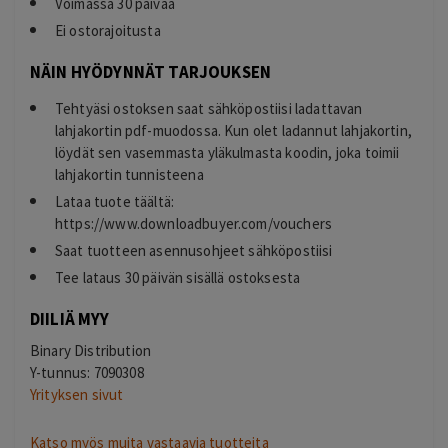
Voimassa 30 päivää
Ei ostorajoitusta
NÄIN HYÖDYNNÄT TARJOUKSEN
Tehtyäsi ostoksen saat sähköpostiisi ladattavan
lahjakortin pdf-muodossa. Kun olet ladannut lahjakortin,
löydät sen vasemmasta yläkulmasta koodin, joka toimii
lahjakortin tunnisteena
Lataa tuote täältä:
https://www.downloadbuyer.com/vouchers
Saat tuotteen asennusohjeet sähköpostiisi
Tee lataus 30 päivän sisällä ostoksesta
DIILIÄ MYY
Binary Distribution
Y-tunnus: 7090308
Yrityksen sivut
Katso myös muita vastaavia tuotteita