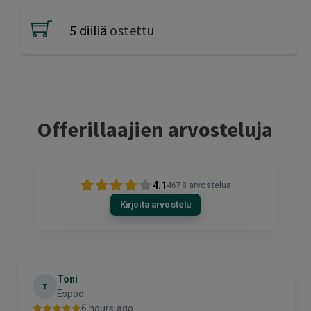
5 diiliä
ostettu
Offerillaajien arvosteluja
4.1
4678
arvostelua
Kirjoita arvostelu
Toni
T
Espoo
6 hours ago