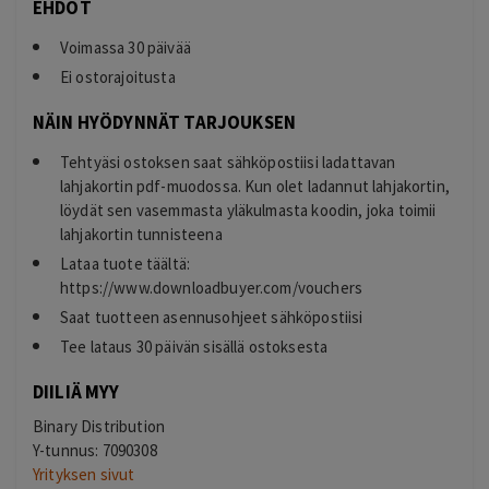
EHDOT
Voimassa 30 päivää
Ei ostorajoitusta
NÄIN HYÖDYNNÄT TARJOUKSEN
Tehtyäsi ostoksen saat sähköpostiisi ladattavan
lahjakortin pdf-muodossa. Kun olet ladannut lahjakortin,
löydät sen vasemmasta yläkulmasta koodin, joka toimii
lahjakortin tunnisteena
Lataa tuote täältä:
https://www.downloadbuyer.com/vouchers
Saat tuotteen asennusohjeet sähköpostiisi
Tee lataus 30 päivän sisällä ostoksesta
DIILIÄ MYY
Binary Distribution
Y-tunnus: 7090308
Yrityksen sivut