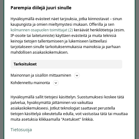
Parempia diilejä juuri sinulle
Hyväksymällä evästeet näet tarjouksia, jotka kiinnostavat – sinun
kaupungista ja omien mieltymystesi mukaan. Offerilla ja sen
kolmannen osapuolen toimittajat (2)
keräävät henkilötietoja (esim.
APUA JA NEUVOJA
IP-osoite tai laitetunniste) käyttäen evästeitä ja muita teknisiä
keinoja tietojen tallentamiseen ja lukemiseen laitteellasi
Peruuta tilaus
tarjotakseen sinulle tarkoituksenmukaisia mainoksia ja parhaan
Asiakaspalvelu
mahdollisen asiakaskokemuksen.
Kuinka Offerilla toimii
Usein kysytyt kysymykset
Tarkoitukset
Suosittele Offerillaa
Mainonnan ja sisällön mittaaminen
TUTUSTU MEIHIN
Kohdennettu mainonta
Tietoa meistä
Hyväksymällä sallit tietojesi käsittelyn. Suostumuksesi koskee tätä
Ajankohtaista
palvelua, hyväksymättä jättäminen voi vaikuttaa
Tilaa uutiskirje
asiakaskokemukseesi. Jotkut teknologiat saattavat perustella
Avoimet työpaikat
tietojen käsittelyä oikeutetulla edulla, voit vastustaa tätä tai muuttaa
muita asetuksia klikkaamalla "Asetukset" linkkiä.
Offerilla mediassa
Tietosuoja
YRITYKSILLE