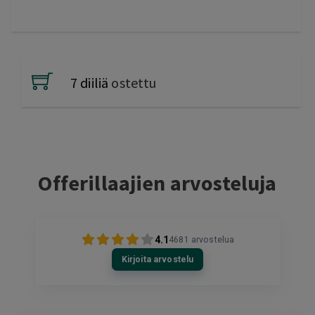
7 diiliä
ostettu
Offerillaajien arvosteluja
4.1
4681
arvostelua
Kirjoita arvostelu