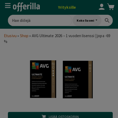
Yrityksille
Koko Suomi
Etusivu
»
Shop
»
AVG Ultimate 2026 – 1 vuoden lisenssi | jopa -69
%
LISÄÄ OSTOSKORIIN