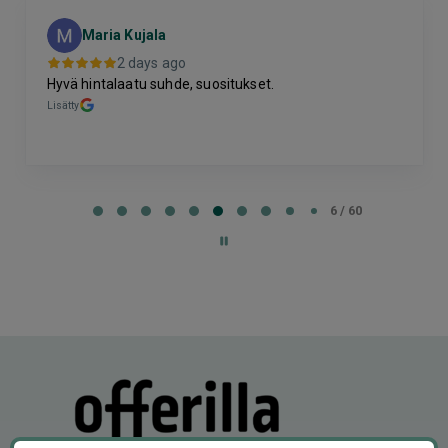
Maria Kujala
2 days ago
Hyvä hintalaatu suhde, suositukset.
Lisätty
Page
6
6 / 60
of
60