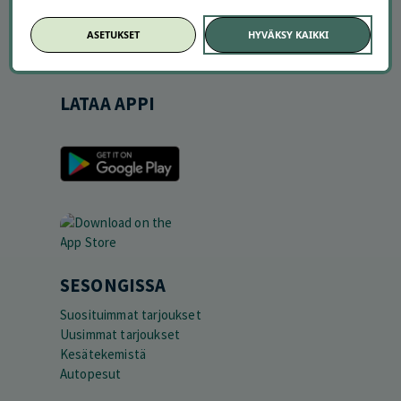
Markkinoi Offerillassa
Vaikuttajayhteistyö
ASETUKSET
HYVÄKSY KAIKKI
Partneriportaali
LATAA APPI
SESONGISSA
Suosituimmat tarjoukset
Uusimmat tarjoukset
Kesätekemistä
Autopesut