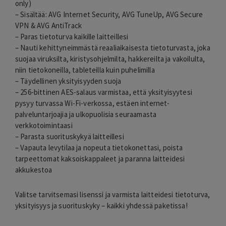
only)
– Sisältää: AVG Internet Security, AVG TuneUp, AVG Secure
VPN & AVG AntiTrack
– Paras tietoturva kaikille laitteillesi
– Nauti kehittyneimmästä reaaliaikaisesta tietoturvasta, joka
suojaa viruksilta, kiristysohjelmilta, hakkereilta ja vakoilulta,
niin tietokoneilla, tableteilla kuin puhelimilla
– Täydellinen yksityisyyden suoja
– 256-bittinen AES-salaus varmistaa, että yksityisyytesi
pysyy turvassa Wi-Fi-verkossa, estäen internet-
palveluntarjoajia ja ulkopuolisia seuraamasta
verkkotoimintaasi
– Parasta suorituskykyä laitteillesi
– Vapauta levytilaa ja nopeuta tietokonettasi, poista
tarpeettomat kaksoiskappaleet ja paranna laitteidesi
akkukestoa
Valitse tarvitsemasi lisenssi ja varmista laitteidesi tietoturva,
yksityisyys ja suorituskyky – kaikki yhdessä paketissa!