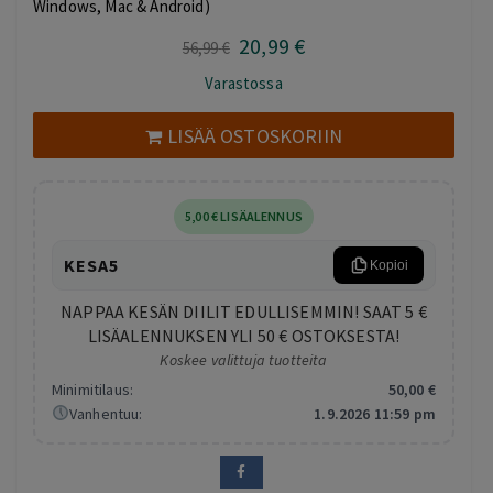
Windows, Mac & Android)
20
,99
€
Alkuperäinen
Nykyinen
56
,99
€
hinta
hinta
Varastossa
oli:
on:
56,99 €.
20,99 €.
LISÄÄ OSTOSKORIIN
5
,00
€
LISÄALENNUS
KESA5
Kopioi
NAPPAA KESÄN DIILIT EDULLISEMMIN! SAAT 5 €
LISÄALENNUKSEN YLI 50 € OSTOKSESTA!
Koskee valittuja tuotteita
Minimitilaus:
50
,00
€
Vanhentuu:
1.9.2026 11:59 pm