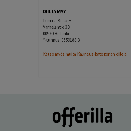
Eija
E
Helsinki
DIILIÄ MYY
1 day ago
llinen hinta
Kaikki meni ihan nappiin! Suosittelen!
Lumina Beauty
Lisätty
Varhelantie 3D
00970 Helsinki
Y-tunnus: 3559188-3
Katso myös muita Kauneus-kategorian diilejä