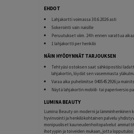
EHDOT
Lahjakortti voimassa 30.6.2026 asti
Sokerointi vain naisille
Peruutukset viim. 24 h ennen varattua aika
1 lahjakortti per henkilö
NÄIN HYÖDYNNÄT TARJOUKSEN
Tehtyäsi ostoksen saat sähköpostiisi ladat
lahjakortin, löydät sen vasemmasta yläkulma
Varaa aika puhelimitse 0405452926 ja mainit
Näytä lahjakortin mobiili- tai paperiversio 
LUMINA BEAUTY
Lumina Beauty on moderni ja lämminhenkinen ka
hyvinvointi ja henkilökohtainen palvelu yhdist
monipuoliset kauneudenhoitopalvelut ammattitai
ihotyypin ja toiveiden mukaan, jotta lopputulos 