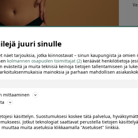
Ve
Tu
lejä juuri sinulle
t näet tarjouksia, jotka kiinnostavat – sinun kaupungista ja omien 
 sen
kolmannen osapuolen toimittajat (2)
keräävät henkilötietoja (esi
n evästeitä ja muita teknisiä keinoja tietojen tallentamiseen ja luke
 tarkoituksenmukaisia mainoksia ja parhaan mahdollisen asiakask
ön mittaaminen
ta
ARVIOT (3)
SUOSITTELE
ietojesi käsittelyn. Suostumuksesi koskee tätä palvelua, hyväksymät
mukseesi. Jotkut teknologiat saattavat perustella tietojen käsittelyä
ai muuttaa muita asetuksia klikkaamalla "Asetukset" linkkiä.
ainaloiden sekä säärien sokerointi | Helsinki,