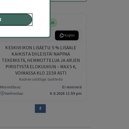
I
5% LISÄALENNUS
ARKIETU
Kopioi
KESKIVIIKON LISÄETU: 5 % LISÄALE
KAIKISTA DIILEISTÄ! NAPPAA
TEKEMISTÄ, HEMMOTTELUA JA ARJEN
PIRISTYSTÄ ELOKUUHUN – MAX 5 €,
VOIMASSA KLO 23.59 ASTI
Koskee valittuja tuotteita
Minimitilaus:
Ei minimiä
Vanhentuu:
6.8.2026 11:59 pm