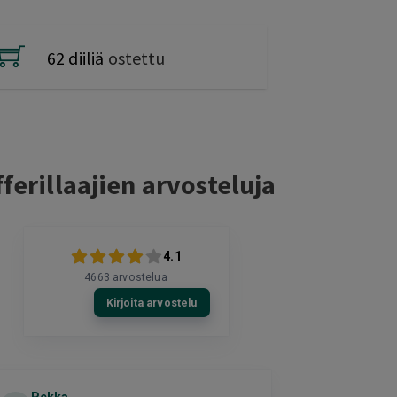
62 diiliä
ostettu
ferillaajien arvosteluja
4.1
4663
arvostelua
Kirjoita arvostelu