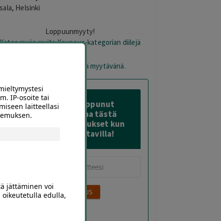
sala, Helsinki
Loppuunmyyty!
Katso myös muita Kauneus-kategorian diilejä
otetta ei ole varastossa eikä myytävänä.
mieltymystesi
m. IP-osoite tai
Tämä diili on loppunut
miseen laitteellasi
varastosta – Tilaa tästä
okemuksen.
sähköposti-ilmoitukset kun
sitä on taas saatavilla!
tä jättäminen voi
 oikeutetulla edulla,