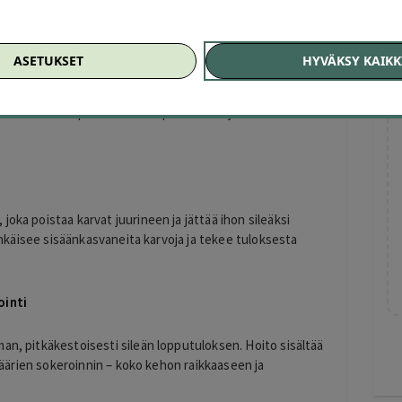
ASETUKSET
HYVÄKSY KAIKK
erointi 45 € (arvo 80 €)
itse sinulle sopiva sokerointipaketti! Tarjolla kaksi
oka poistaa karvat juurineen ja jättää ihon sileäksi
 ehkäisee sisäänkasvaneita karvoja ja tekee tuloksesta
ointi
an, pitkäkestoisesti sileän lopputuloksen. Hoito sisältää
 säärien sokeroinnin – koko kehon raikkaaseen ja