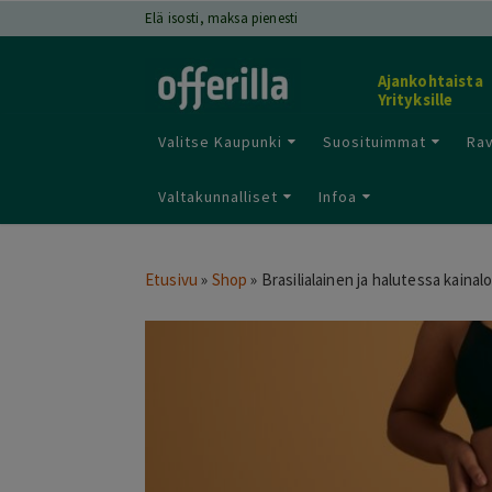
Elä isosti, maksa pienesti
Ajankohtaista
Yrityksille
Valitse Kaupunki
Suosituimmat
Rav
Valtakunnalliset
Infoa
Etusivu
»
Shop
»
Brasilialainen ja halutessa kainal