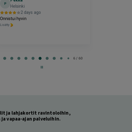
Pekka
El
E
P
Helsinki
2 da
2 days ago
Hyvä
Onnistui hyvin
Lisätty
Lisätty
e
6 / 60
lit ja lahjakortit ravintoloihin,
ja vapaa-ajan palveluihin.