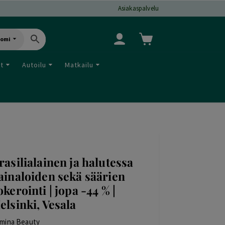
Asiakaspalvelu
uomi
ut
Autoilu
Matkailu
rasilialainen ja halutessa
ainaloiden sekä säärien
okerointi | jopa -44 % |
elsinki, Vesala
mina Beauty