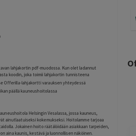
a
Of
tavan lahjakortin pdf-muodossa. Kun olet ladannut
sta koodin, joka toimii lahjakortin tunnisteena
se Offerilla-lahjakortti varauksen yhteydessä
paikan päällä kauneushoitolassa
uneushoitola Helsingin Vesalassa, jossa kauneus,
yvät ainutlaatuiseksi kokemukseksi. Hoitolamme tarjoaa
dolla. Jokainen hoito räätälöidään asiakkaan tarpeiden,
on aina kaunis, kestävä ja luonnollisen näköinen.