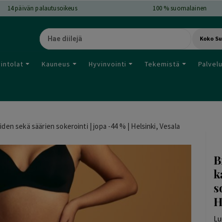
14
päivän palautusoikeus
100 % suomalainen
Koko S
intolat
Kauneus
Hyvinvointi
Tekemistä
Palvel
oiden sekä säärien sokerointi | jopa -44 % | Helsinki, Vesala
B
k
s
H
Lu