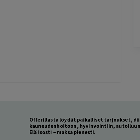
Terho Tiilikainen
2 days ago
Kohtuuhintainen ja keskeisellä paikalla
oleva majoitus. Aamiainen ihan hyvää
perussettii.
Lisätty
Pag
6
of
60
Offerillasta löydät paikalliset tarjoukset, dii
kauneudenhoitoon, hyvinvointiin, autoiluun 
Elä isosti – maksa pienesti.