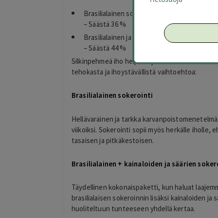
Brasilialainen sokerointi 29 € (arvo 45 € )
– Säästä 36 %
Brasilialainen ja kainaloiden sekä säärien sok
– Säästä 44 %
Silkinpehmeä iho helposti ja hellävaraisesti – val
tehokasta ja ihoystävällistä vaihtoehtoa:
Brasilialainen sokerointi
Hellävarainen ja tarkka karvanpoistomenetelmä, j
viikoiksi. Sokerointi sopii myös herkälle iholle,
tasaisen ja pitkäkestoisen.
Brasilialainen + kainaloiden ja säärien soker
Täydellinen kokonaispaketti, kun haluat laajemm
brasilialaisen sokeroinnin lisäksi kainaloiden ja
huoliteltuun tunteeseen yhdellä kertaa.