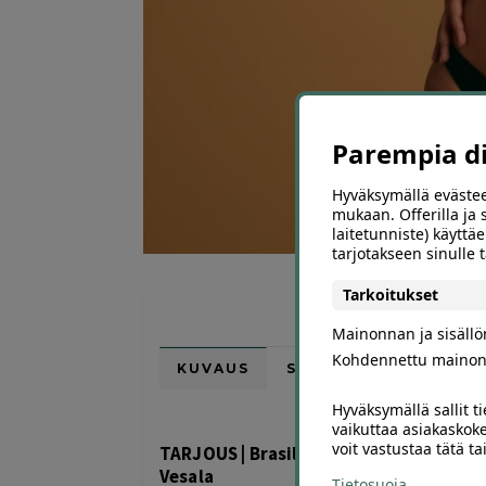
Parempia dii
Hyväksymällä evästee
mukaan. Offerilla ja
laitetunniste) käyttäe
tarjotakseen sinulle
Tarkoitukset
Mainonnan ja sisäll
Kohdennettu mainon
KUVAUS
SIJAINTI KARTALLA
Hyväksymällä sallit t
vaikuttaa asiakaskoke
voit vastustaa tätä t
TARJOUS | Brasilialainen ja halutessa k
Vesala
Tietosuoja