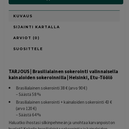
KUVAUS
SIJAINTI KARTALLA
ARVIOT (0)
SUOSITTELE
TARJOUS | Brasilialainen sokerointi valinnaisella
kainaloiden sokeroinnilla | Helsinki, Etu-Töölö
Brasilialainen sokerointi 38 € (arvo 90 €)
– Säästä 58 %
Brasilialainen sokerointi + kainaloiden sokerointi 43 €
(arvo 120 €)
– Säästä 64 %
Haluatko ihostasi silkinpehmeän ja unohtaa karvanpoiston
huolet? Kokeile brasilialaista sokerointia ja kainaloiden