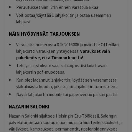
Peruutukset viim. 24 h ennen varattua aikaa
Voit ostaa/käyttää 1 lahjakortin ja ostaa useamman
lahjaksi
NÄIN HYÖDYNNÄT TARJOUKSEN
Varaa aika numerosta 045 2016006 ja mainitse Offerillan
lahjakortti varauksen yhteydessä.
Varaukset vain
puhelimitse, eikä Timman kautta!
Tehtyäsi ostoksen saat sähköpostiisi ladattavan
lahjakortin pdf-muodossa.
Kun olet ladannut lahjakortin, löydät sen vasemmasta
yläkulmasta koodin, joka toimii lahjakortin tunnisteena
Näytä lahjakortin mobiili- tai paperiversio paikan päällä
NAZANIN SALONKI
Nazanin Salonki sijaitsee Helsingin Etu-Töölössä. Salongin
palvelutarjontaan kuuluu muun muassa hiustenleikkaukset ja
värjäykset, kampaukset, permanentit, ripsienpidennykset