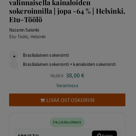
valinnaisella kainaloiden
sokeroinnilla | jopa -64 % | Helsinki,
Etu-Töölö
Nazanin Salonki
Etu-Töölö, Helsinki
Brasilialainen sokerointi
Brasilialainen sokerointi + kainaloiden sokerointi
38
,00
€
Alkuperäinen
Nykyinen
90
,00
€
hinta
hinta
Varastossa
oli:
on:
90,00 €.
38,00 €.
LISÄÄ OSTOSKORIIN
5% LISÄALENNUS
ARKIETU
Kopioi