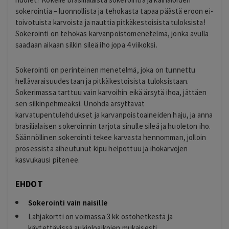
sokerointia – luonnollista ja tehokasta tapaa päästä eroon ei-
toivotuista karvoista ja nauttia pitkäkestoisista tuloksista!
Sokerointi on tehokas karvanpoistomenetelmä, jonka avulla
saadaan aikaan silkin sileä iho jopa 4 viikoksi.
Sokerointi on perinteinen menetelmä, joka on tunnettu
hellävaraisuudestaan ja pitkäkestoisista tuloksistaan.
Sokerimassa tarttuu vain karvoihin eikä ärsytä ihoa, jättäen
sen silkinpehmeäksi. Unohda ärsyttävät
karvatupentulehdukset ja karvanpoistoaineiden haju, ja anna
brasilialaisen sokeroinnin tarjota sinulle sileä ja huoleton iho.
Säännöllinen sokerointi tekee karvasta hennomman, jolloin
prosessista aiheutunut kipu helpottuu ja ihokarvojen
kasvukausi pitenee.
EHDOT
Sokerointi vain naisille
Lahjakortti on voimassa 3 kk ostohetkestä ja
käytettävissä aukioloaikojen mukaisesti