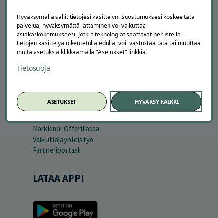
Usein kysytyt kysymykset
Suosittele Offerillaa
Hyväksymällä sallit tietojesi käsittelyn. Suostumuksesi koskee tätä
palvelua, hyväksymättä jättäminen voi vaikuttaa
TUTUSTU MEIHIN
asiakaskokemukseesi. Jotkut teknologiat saattavat perustella
tietojen käsittelyä oikeutetulla edulla, voit vastustaa tätä tai muuttaa
Tietoa meistä
muita asetuksia klikkaamalla "Asetukset" linkkiä.
Ajankohtaista
Tietosuoja
Tilaa uutiskirje
Avoimet työpaikat
Offerilla mediassa
ASETUKSET
HYVÄKSY KAIKKI
YRITYKSILLE
Markkinoi Offerillassa
Vaikuttajayhteistyö
Partneriportaali
LATAA APPI