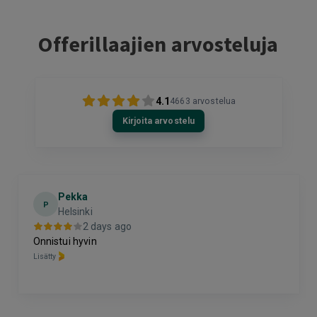
Offerillaajien arvosteluja
4.1
4663
arvostelua
Kirjoita arvostelu
Pekka
P
Helsinki
2 days ago
Onnistui hyvin
Lisätty
Page