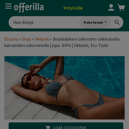
Yrityksille
Koko Suomi
Etusivu
»
Shop
»
Helsinki
»
Brasilialainen sokerointi valinnaisella
kainaloiden sokeroinnilla | jopa -64 % | Helsinki, Etu-Töölö
LISÄÄ OSTOSKORIIN