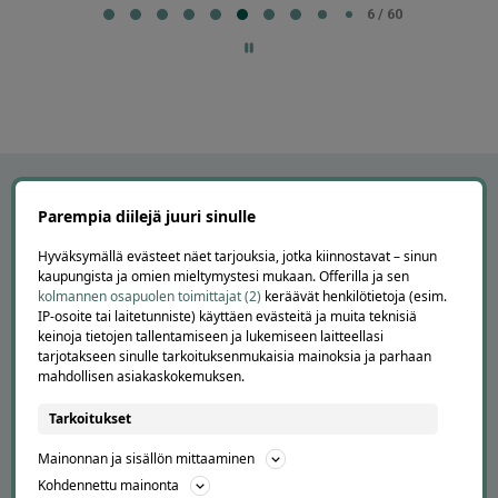
6
6 / 60
of
60
Parempia diilejä juuri sinulle
Hyväksymällä evästeet näet tarjouksia, jotka kiinnostavat – sinun
kaupungista ja omien mieltymystesi mukaan. Offerilla ja sen
kolmannen osapuolen toimittajat (2)
keräävät henkilötietoja (esim.
IP-osoite tai laitetunniste) käyttäen evästeitä ja muita teknisiä
keinoja tietojen tallentamiseen ja lukemiseen laitteellasi
tarjotakseen sinulle tarkoituksenmukaisia mainoksia ja parhaan
mahdollisen asiakaskokemuksen.
APUA JA NEUVOJA
Tarkoitukset
Peruuta tilaus
Asiakaspalvelu
Mainonnan ja sisällön mittaaminen
Kuinka Offerilla toimii
Kohdennettu mainonta