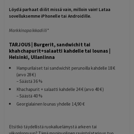
Löydä parhaat diilit missä vain, milloin vain! Lataa
sovelluksemme
iPhonelle
tai
Androidille
.
Markkinapaikkadiili*
TARJOUS | Burgerit, sandwichit tai
khahchapurit+salaatti kahdelle tai lounas |
Helsinki, Ullanlinna
Hampurilaiset tai sandwichit perunoilla kahdelle 18 €
(arvo 28 €)
– Säästä 36 %
Khachapurit + salaatti kahdelle 24 € (arvo 40 €)
– Säästä 40 %
Georgialainen lounas yhdelle 14,90 €
Etsitkö täydellistä ruokailuelämystä arkeen tai
viikonloppuun? Tämä monipuolinen ravintolatarjous tuo