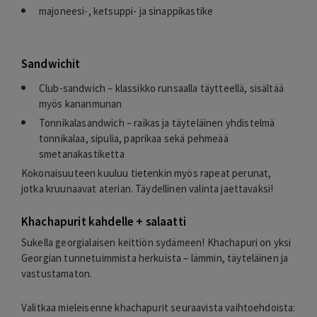
majoneesi-, ketsuppi- ja sinappikastike
Sandwichit
Club-sandwich – klassikko runsaalla täytteellä, sisältää
myös kananmunan
Tonnikalasandwich – raikas ja täyteläinen yhdistelmä
tonnikalaa, sipulia, paprikaa sekä pehmeää
smetanakastiketta
Kokonaisuuteen kuuluu tietenkin myös rapeat perunat,
jotka kruunaavat aterian. Täydellinen valinta jaettavaksi!
Khachapurit kahdelle + salaatti
Sukella georgialaisen keittiön sydämeen! Khachapuri on yksi
Georgian tunnetuimmista herkuista – lämmin, täyteläinen ja
vastustamaton.
Valitkaa mieleisenne khachapurit seuraavista vaihtoehdoista: