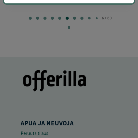
Page
7
7 / 60
of
60
APUA JA NEUVOJA
Peruuta tilaus