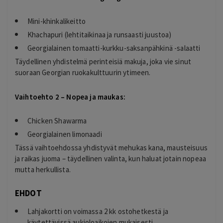
Mini-khinkalikeitto
Khachapuri (lehtitaikinaa ja runsaasti juustoa)
Georgialainen tomaatti-kurkku-saksanpähkinä -salaatti
Täydellinen yhdistelmä perinteisiä makuja, joka vie sinut
suoraan Georgian ruokakulttuurin ytimeen.
Vaihtoehto 2 – Nopea ja maukas:
Chicken Shawarma
Georgialainen limonaadi
Tässä vaihtoehdossa yhdistyvät mehukas kana, mausteisuus
ja raikas juoma – täydellinen valinta, kun haluat jotain nopeaa
mutta herkullista.
EHDOT
Lahjakortti on voimassa 2 kk ostohetkestä ja
käytettävissä aukioloaikojen mukaisesti