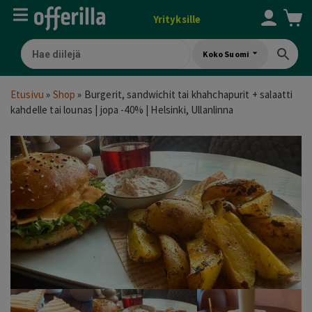
Yrityksille
Koko Suomi
Etusivu
»
Shop
»
Burgerit, sandwichit tai khahchapurit + salaatti
kahdelle tai lounas | jopa -40% | Helsinki, Ullanlinna