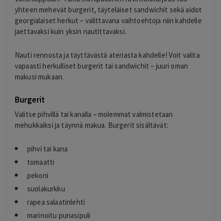
yhteen mehevät burgerit, täyteläiset sandwichit sekä aidot
georgialaiset herkut – valittavana vaihtoehtoja niin kahdelle
jaettavaksi kuin yksin nautittavaksi.
Nauti rennosta ja täyttävästä ateriasta kahdelle! Voit valita
vapaasti herkulliset burgerit tai sandwichit – juuri oman
makusi mukaan.
Burgerit
Valitse pihvillä tai kanalla – molemmat valmistetaan
mehukkaiksi ja täynnä makua. Burgerit sisältävät:
pihvi tai kana
tomaatti
pekoni
suolakurkku
rapea salaatinlehti
marinoitu punasipuli