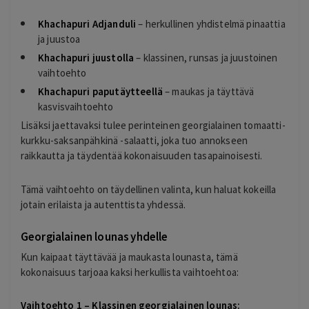
Khachapuri Adjanduli
– herkullinen yhdistelmä pinaattia
ja juustoa
Khachapuri juustolla
– klassinen, runsas ja juustoinen
vaihtoehto
Khachapuri paputäytteellä
– maukas ja täyttävä
kasvisvaihtoehto
Lisäksi jaettavaksi tulee perinteinen georgialainen tomaatti-
kurkku-saksanpähkinä -salaatti, joka tuo annokseen
raikkautta ja täydentää kokonaisuuden tasapainoisesti.
Tämä vaihtoehto on täydellinen valinta, kun haluat kokeilla
jotain erilaista ja autenttista yhdessä.
Georgialainen lounas yhdelle
Kun kaipaat täyttävää ja maukasta lounasta, tämä
kokonaisuus tarjoaa kaksi herkullista vaihtoehtoa:
Vaihtoehto 1 – Klassinen georgialainen lounas: