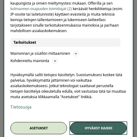
kaupungista ja omien mieltymystesi mukaan. Offerilla ja sen
kolmannen osapuolen toimittajat (2)
keräävät henkilötietoja (esim.
IP-osoite tai laitetunniste) käyttäen evästeitä ja muita teknisiä
keinoja tietojen tallentamiseen ja lukemiseen laitteellasi
tarjotakseen sinulle tarkoituksenmukaisia mainoksia ja parhaan
Offerillaajien arvosteluja
mahdollisen asiakaskokemuksen.
Tarkoitukset
Mainonnan ja sisällön mittaaminen
4.1
4678
arvostelua
Kohdennettu mainonta
Kirjoita arvostelu
Hyväksymällä sallit tietojesi käsittelyn. Suostumuksesi koskee tätä
palvelua, hyväksymättä jättäminen voi vaikuttaa
asiakaskokemukseesi. Jotkut teknologiat saattavat perustella
tietojen käsittelyä oikeutetulla edulla, voit vastustaa tätä tai muuttaa
muita asetuksia klikkaamalla "Asetukset" linkkiä.
ja Paukkuri
Kirill
K
ampere
Tietosuoja
2
2 days ago
-
nen tökki ja siinä alennuksen saaminen.
Lisätty
väitti, että alennus oli jo käytetty.
ASETUKSET
HYVÄKSY KAIKKI