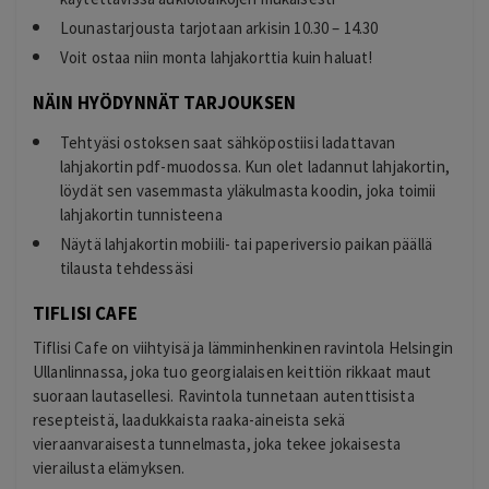
Lounastarjousta tarjotaan arkisin 10.30 – 14.30
Voit ostaa niin monta lahjakorttia kuin haluat!
NÄIN HYÖDYNNÄT TARJOUKSEN
Tehtyäsi ostoksen saat sähköpostiisi ladattavan
lahjakortin pdf-muodossa. Kun olet ladannut lahjakortin,
löydät sen vasemmasta yläkulmasta koodin, joka toimii
lahjakortin tunnisteena
Näytä lahjakortin mobiili- tai paperiversio paikan päällä
tilausta tehdessäsi
TIFLISI CAFE
Tiflisi Cafe on viihtyisä ja lämminhenkinen ravintola Helsingin
Ullanlinnassa, joka tuo georgialaisen keittiön rikkaat maut
suoraan lautasellesi. Ravintola tunnetaan autenttisista
resepteistä, laadukkaista raaka-aineista sekä
vieraanvaraisesta tunnelmasta, joka tekee jokaisesta
vierailusta elämyksen.