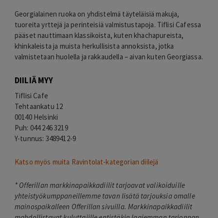
Georgialainen ruoka on yhdistelmä täyteläisiä makuja,
tuoreita yrttejä ja perinteisiä valmistustapoja. Tiflisi Cafessa
pääset nauttimaan klassikoista, kuten khachapureista,
khinkaleista ja muista herkullisista annoksista, jotka
valmistetaan huolella ja rakkaudella – aivan kuten Georgiassa.
DIILIÄ MYY
Tiflisi Cafe
Tehtaankatu 12
00140 Helsinki
Puh: 044 246 3219
Y-tunnus: 3489412-9
Katso myös muita Ravintolat-kategorian diilejä
*
Offerillan markkinapaikkadiilit tarjoavat valikoiduille
yhteistyökumppaneillemme tavan lisätä tarjouksia omalle
mainospaikalleen Offerillan sivuilla. Markkinapaikkadiilit
mahdollistavat kuluttajille entistäkin laajemman tarjonnan