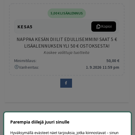
5
,00
€
LISÄALENNUS
KESA5
Kopioi
NAPPAA KESÄN DIILIT EDULLISEMMIN! SAAT 5 €
LISÄALENNUKSEN YLI 50 € OSTOKSESTA!
Koskee valittuja tuotteita
Minimitilaus:
50
,00
€
Vanhentuu:
1.9.2026 11:59 pm
Parempia diilejä juuri sinulle
25 diiliä
ostettu
Hyväksymällä evästeet näet tarjouksia, jotka kiinnostavat – sinun