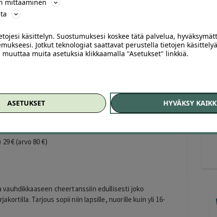
ön mittaaminen
unneilla.
ta
ietojesi käsittelyn. Suostumuksesi koskee tätä palvelua, hyväksymät
mukseesi. Jotkut teknologiat saattavat perustella tietojen käsittelyä
ai muuttaa muita asetuksia klikkaamalla "Asetukset" linkkiä.
nuoret) 5 € (arvo 15 €)
 nuoret) 29 € (arvo 70 €)
ASETUKSET
HYVÄKSY KAIKK
5 € (arvo 17 €)
 29 € (arvo 80 €)
vauhdikkaaseen cheertanssiin edullisesti joko
akortilla. Tarjous sopii niin lapsille, nuorille kuin yli 16-