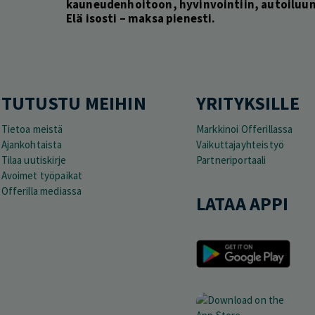
kauneudenhoitoon, hyvinvointiin, autoiluun 
Elä isosti – maksa pienesti.
TUTUSTU MEIHIN
YRITYKSILLE
Tietoa meistä
Markkinoi Offerillassa
Ajankohtaista
Vaikuttajayhteistyö
Tilaa uutiskirje
Partneriportaali
Avoimet työpaikat
Offerilla mediassa
LATAA APPI