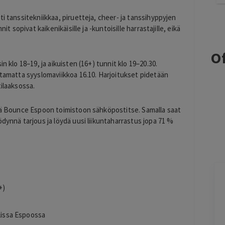
i tanssitekniikkaa, piruetteja, cheer- ja tanssihyppyjen
it sopivat kaikenikäisille ja -kuntoisille harrastajille, eikä
Of
n klo 18–19, ja aikuisten (16+) tunnit klo 19–20.30.
ttamatta syyslomaviikkoa 16.10. Harjoitukset pidetään
tilaaksossa.
ttä Bounce Espoon toimistoon sähköpostitse. Samalla saat
ödynnä tarjous ja löydä uusi liikuntaharrastus jopa 71 %
Toni Raveala
+)
1 day ago
Palvelun hinta oli edullinen ja sen ostaminen
alissa Espoossa
oli selkeää ja vaivatonta