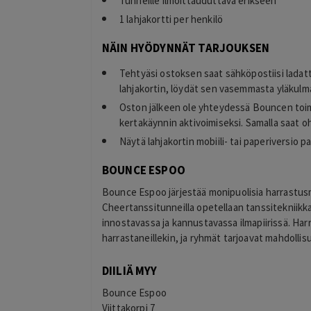
Tunneille ilmoittauduttava erikseen
1 lahjakortti per henkilö
NÄIN HYÖDYNNÄT TARJOUKSEN
Tehtyäsi ostoksen saat sähköpostiisi ladat
lahjakortin, löydät sen vasemmasta yläkulma
Oston jälkeen ole yhteydessä Bouncen toim
kertakäynnin aktivoimiseksi. Samalla saat o
Näytä lahjakortin mobiili- tai paperiversio 
BOUNCE ESPOO
Bounce Espoo järjestää monipuolisia harrastusmahd
Cheertanssitunneilla opetellaan tanssitekniikkaa
innostavassa ja kannustavassa ilmapiirissä. Harra
harrastaneillekin, ja ryhmät tarjoavat mahdolli
DIILIÄ MYY
Bounce Espoo
Viittakorpi 7