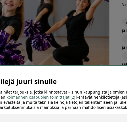
Vi
ja
ja
(a
lejä juuri sinulle
(a
t näet tarjouksia, jotka kiinnostavat – sinun kaupungista ja omien 
 sen
kolmannen osapuolen toimittajat (2)
keräävät henkilötietoja (esi
n evästeitä ja muita teknisiä keinoja tietojen tallentamiseen ja luke
ARVIOT (0)
SUOSITTELE
 tarkoituksenmukaisia mainoksia ja parhaan mahdollisen asiakask
itse kokeilukäynti tai viiden kerran sarjakortti lapsille,