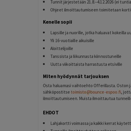
Tunnit järjestetään 21.8.–4.12.2026 (ei tuntia
Ohjeet ilmoittautumiseen toimitetaan korti
Kenelle sopii
Lapsille ja nuorille, jotka haluavat kokeilla 
Yli 16-vuotiaille aikuisille
Aloittelijoille
Tanssista ja liikunnasta kiinnostuneille
Uutta viikoittaista harrastusta etsiville
Miten hyödynnät tarjouksen
Osta haluamasi vaihtoehto Offerillasta. Oston
sähköpostitse
toimisto@bounce-espoo.fi
, jot
ilmoittautumiseen. Muista ilmoittautua tunneil
EHDOT
Lahjakortti voimassa ja kaikki kerrat käyte