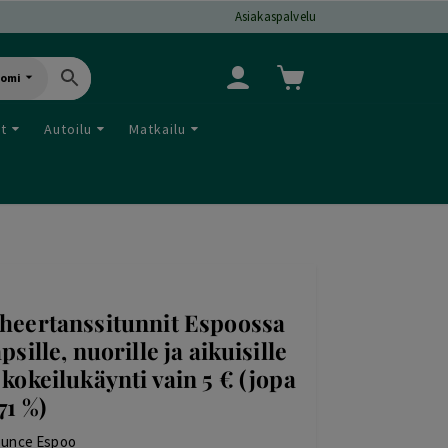
Asiakaspalvelu
uomi
ut
Autoilu
Matkailu
heertanssitunnit Espoossa
apsille, nuorille ja aikuisille
 kokeilukäynti vain 5 € (jopa
71 %)
unce Espoo