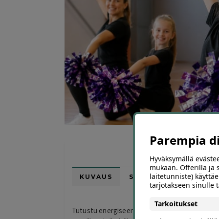
Parempia dii
Hyväksymällä evästee
mukaan. Offerilla ja
laitetunniste) käyttäe
KUVAUS
SIJAINTI KARTALLA
tarjotakseen sinulle
Tarkoitukset
Tutustu energiseen cheertanssiin edullisesti! Val