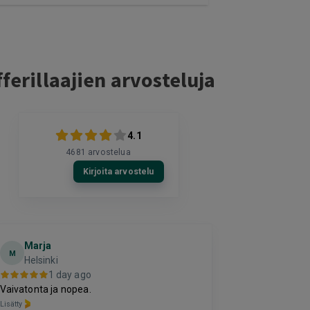
ferillaajien arvosteluja
4.1
4681
arvostelua
Kirjoita arvostelu
Marja
Toni
M
T
Helsinki
Espoo
1 day ago
1 da
Vaivatonta ja nopea.
Hinta palvelulle
selkeää ja vaiv
Lisätty