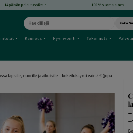
14
päivän palautusoikeus
100 % suomalainen
Koko S
intolat
Kauneus
Hyvinvointi
Tekemistä
Palvel
 lapsille, nuorille ja aikuisille – kokeilukäynti vain 5 € (jopa
C
l
–
–
Bo