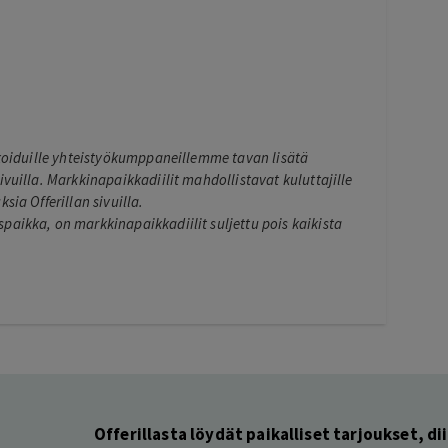
ikoiduille yhteistyökumppaneillemme tavan lisätä
ivuilla. Markkinapaikkadiilit mahdollistavat kuluttajille
sia Offerillan sivuilla.
paikka, on markkinapaikkadiilit suljettu pois kaikista
Offerillasta löydät paikalliset tarjoukset, dii