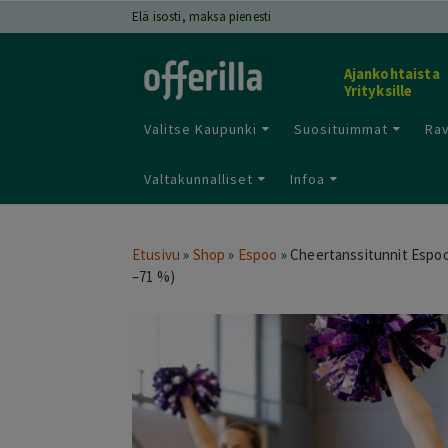
Elä isosti, maksa pienesti
Ajankohtaista
Yrityksille
Valitse Kaupunki
Suosituimmat
Rav
Valtakunnalliset
Infoa
Etusivu
»
Shop
»
Espoo
»
Cheertanssitunnit Espoossa
–71 %)