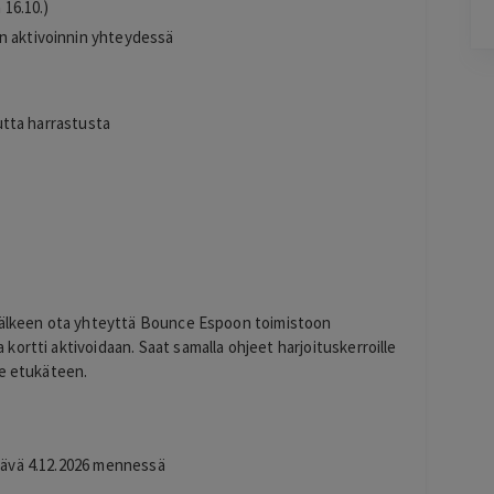
 16.10.)
Lisätty
n aktivoinnin yhteydessä
Pag
3
of
uutta harrastusta
60
 jälkeen ota yhteyttä Bounce Espoon toimistoon
ta kortti aktivoidaan. Saat samalla ohjeet harjoituskerroille
le etukäteen.
ttävä 4.12.2026 mennessä