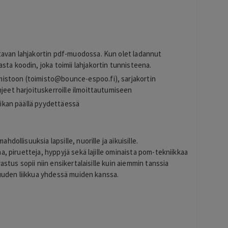
tavan lahjakortin pdf-muodossa. Kun olet ladannut
sta koodin, joka toimii lahjakortin tunnisteena.
istoon (
toimisto@bounce-espoo.fi
), sarjakortin
hjeet harjoituskerroille ilmoittautumiseen
paikan päällä pyydettäessä
ollisuuksia lapsille, nuorille ja aikuisille.
, piruetteja, hyppyjä sekä lajille ominaista pom-tekniikkaa
stus sopii niin ensikertalaisille kuin aiemmin tanssia
suuden liikkua yhdessä muiden kanssa.