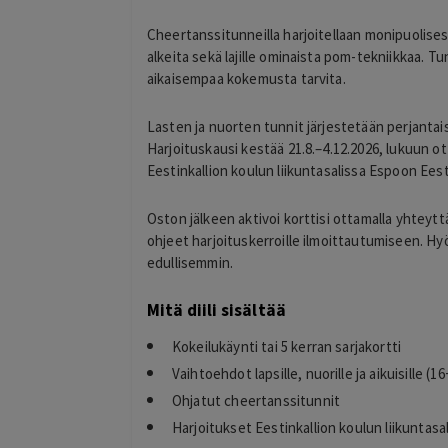
Cheertanssitunneilla harjoitellaan monipuolisest
alkeita sekä lajille ominaista pom-tekniikkaa. Tunn
aikaisempaa kokemusta tarvita.
Lasten ja nuorten tunnit järjestetään perjantaisi
Harjoituskausi kestää 21.8.–4.12.2026, lukuun o
Eestinkallion koulun liikuntasalissa Espoon Ees
Oston jälkeen aktivoi korttisi ottamalla yhtey
ohjeet harjoituskerroille ilmoittautumiseen. Hy
edullisemmin.
Mitä diili sisältää
Kokeilukäynti tai 5 kerran sarjakortti
Maricon Zamora
Vaihtoehdot lapsille, nuorille ja aikuisille (16
23 hours ago
Ohjatut cheertanssitunnit
Kim osaa hyvin ! Olen tyytyväinen
 ja valitsemani
Harjoitukset Eestinkallion koulun liikuntas
Lisätty
usta ja hyvin tehty.