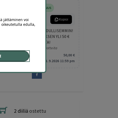
5
,00
€
LISÄALENNUS
KESA5
tä jättäminen voi
Kopioi
 oikeutetulla edulla,
NAPPAA KESÄN DIILIT EDULLISEMMIN!
SAAT 5 € LISÄALENNUKSEN YLI 50 €
OSTOKSESTA!
Koskee valittuja tuotteita
Minimitilaus:
50
,00
€
I
Vanhentuu:
1.9.2026 11:59 pm
2 diiliä
ostettu