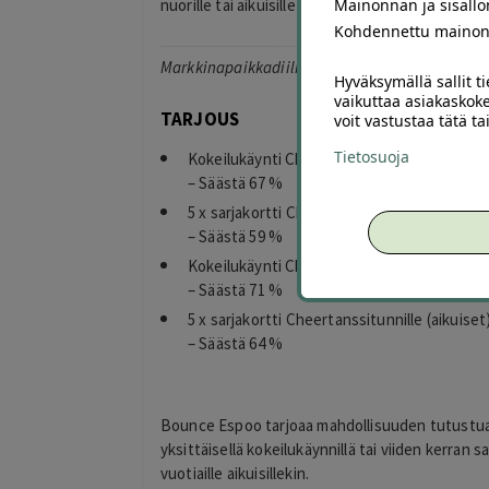
Mainonnan ja sisäll
nuorille tai aikuisille Bounce Espoon ohjatuilla t
Kohdennettu mainon
Markkinapaikkadiili*
Hyväksymällä sallit t
vaikuttaa asiakaskoke
TARJOUS
voit vastustaa tätä t
Tietosuoja
Kokeilukäynti Cheertanssitunnille (lapset ja 
– Säästä 67 %
5 x sarjakortti Cheertanssitunnille (lapset ja
– Säästä 59 %
Kokeilukäynti Cheertanssitunnille (aikuiset) 
– Säästä 71 %
5 x sarjakortti Cheertanssitunnille (aikuiset)
– Säästä 64 %
Bounce Espoo tarjoaa mahdollisuuden tutustua 
yksittäisellä kokeilukäynnillä tai viiden kerran sarj
vuotiaille aikuisillekin.