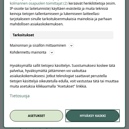
kolmannen osapuolen toimittajat (2)
keräävät henkilötietoja (esim.
IP-osoite tai laitetunniste) käyttäen evästeitä ja muita teknisiä
keinoja tietojen tallentamiseen ja lukemiseen laitteellasi
tarjotakseen sinulle tarkoituksenmukaisia mainoksia ja parhaan
mahdollisen asiakaskokemuksen.
Tarkoitukset
Mainonnan ja sisällön mittaaminen
Kohdennettu mainonta
APUA JA NEUVOJA
Peruuta tilaus
Hyväksymällä sallit tietojesi käsittelyn. Suostumuksesi koskee tätä
Asiakaspalvelu
palvelua, hyväksymättä jättäminen voi vaikuttaa
asiakaskokemukseesi. Jotkut teknologiat saattavat perustella
Kuinka Offerilla toimii
tietojen käsittelyä oikeutetulla edulla, voit vastustaa tätä tai muuttaa
Usein kysytyt kysymykset
muita asetuksia klikkaamalla "Asetukset" linkkiä.
Suosittele Offerillaa
Tietosuoja
TUTUSTU MEIHIN
Tietoa meistä
ASETUKSET
HYVÄKSY KAIKKI
Ajankohtaista
Tilaa uutiskirje