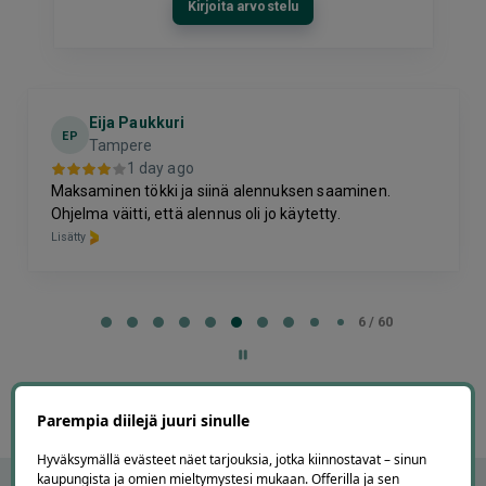
Kirjoita arvostelu
Eija Paukkuri
EP
Tampere
1 day ago
Maksaminen tökki ja siinä alennuksen saaminen.
Ohjelma väitti, että alennus oli jo käytetty.
Lisätty
Page
6
6 / 60
of
60
Parempia diilejä juuri sinulle
Hyväksymällä evästeet näet tarjouksia, jotka kiinnostavat – sinun
kaupungista ja omien mieltymystesi mukaan. Offerilla ja sen