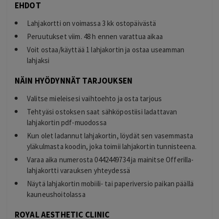
EHDOT
Lahjakortti on voimassa 3 kk ostopäivästä
Peruutukset viim. 48 h ennen varattua aikaa
Voit ostaa/käyttää 1 lahjakortin ja ostaa useamman
lahjaksi
NÄIN HYÖDYNNÄT TARJOUKSEN
Valitse mieleisesi vaihtoehto ja osta tarjous
Tehtyäsi ostoksen saat sähköpostiisi ladattavan
lahjakortin pdf-muodossa
Kun olet ladannut lahjakortin, löydät sen vasemmasta
yläkulmasta koodin, joka toimii lahjakortin tunnisteena.
Varaa aika numerosta 0442449734 ja mainitse Offerilla-
lahjakortti varauksen yhteydessä
Näytä lahjakortin mobiili- tai paperiversio paikan päällä
kauneushoitolassa
ROYAL AESTHETIC CLINIC