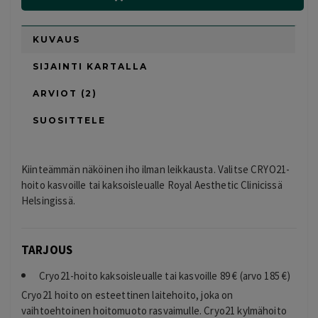
KUVAUS
SIJAINTI KARTALLA
ARVIOT (2)
SUOSITTELE
Kiinteämmän näköinen iho ilman leikkausta. Valitse CRYO21-
hoito kasvoille tai kaksoisleualle Royal Aesthetic Clinicissä
Helsingissä.
TARJOUS
Cryo21-hoito kaksoisleualle tai kasvoille
89 € (arvo 185 €)
Cryo21 hoito on esteettinen laitehoito, joka on
vaihtoehtoinen hoitomuoto rasvaimulle. Cryo21 kylmähoito