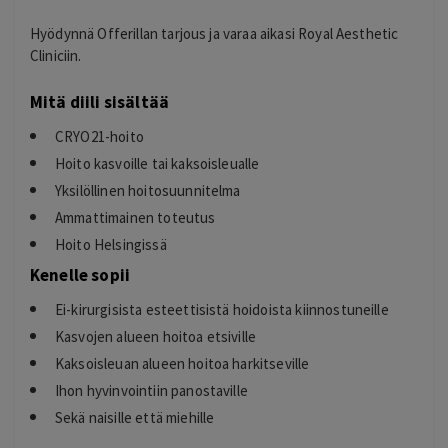
Hyödynnä Offerillan tarjous ja varaa aikasi Royal Aesthetic
Cliniciin.
Mitä diili sisältää
CRYO21-hoito
Hoito kasvoille tai kaksoisleualle
Yksilöllinen hoitosuunnitelma
Ammattimainen toteutus
Hoito Helsingissä
Kenelle sopii
Ei-kirurgisista esteettisistä hoidoista kiinnostuneille
Kasvojen alueen hoitoa etsiville
Kaksoisleuan alueen hoitoa harkitseville
Ihon hyvinvointiin panostaville
Sekä naisille että miehille