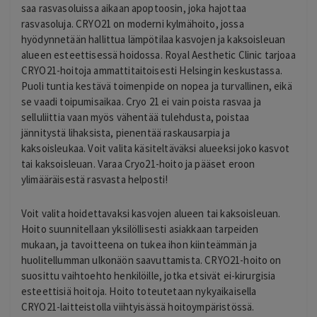
saa rasvasoluissa aikaan apoptoosin, joka hajottaa
rasvasoluja. CRYO21 on moderni kylmähoito, jossa
hyödynnetään hallittua lämpötilaa kasvojen ja kaksoisleuan
alueen esteettisessä hoidossa. Royal Aesthetic Clinic tarjoaa
CRYO21-hoitoja ammattitaitoisesti Helsingin keskustassa.
Puoli tuntia kestävä toimenpide on nopea ja turvallinen, eikä
se vaadi toipumisaikaa. Cryo 21 ei vain poista rasvaa ja
selluliittia vaan myös vähentää tulehdusta, poistaa
jännitystä lihaksista, pienentää raskausarpia ja
kaksoisleukaa. Voit valita käsiteltäväksi alueeksi joko kasvot
tai kaksoisleuan. Varaa Cryo21-hoito ja pääset eroon
ylimääräisestä rasvasta helposti!
Voit valita hoidettavaksi kasvojen alueen tai kaksoisleuan.
Hoito suunnitellaan yksilöllisesti asiakkaan tarpeiden
mukaan, ja tavoitteena on tukea ihon kiinteämmän ja
huolitellumman ulkonäön saavuttamista. CRYO21-hoito on
suosittu vaihtoehto henkilöille, jotka etsivät ei-kirurgisia
esteettisiä hoitoja. Hoito toteutetaan nykyaikaisella
CRYO21-laitteistolla viihtyisässä hoitoympäristössä.