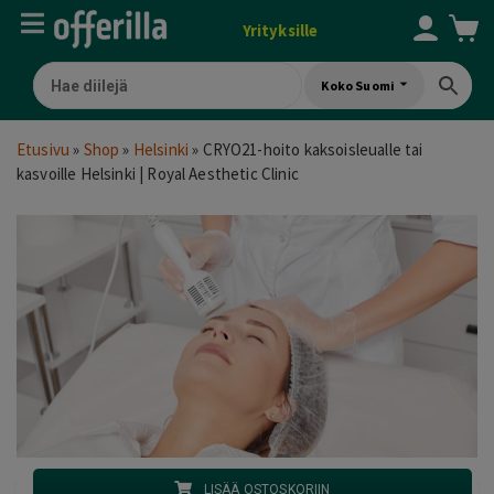
Yrityksille
Koko Suomi
Etusivu
»
Shop
»
Helsinki
»
CRYO21-hoito kaksoisleualle tai
kasvoille Helsinki | Royal Aesthetic Clinic
LISÄÄ OSTOSKORIIN