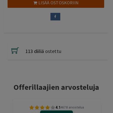
LISÄÄ OSTOSKORIIN
113 diiliä
ostettu
Offerillaajien arvosteluja
4.1
4678
arvostelua