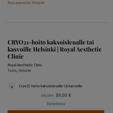
Rasvanpoistot Helsinki
CRYO21-hoito kaksoisleualle tai
kasvoille Helsinki | Royal Aesthetic
Clinic
Royal Aesthetic Clinic
Töölö, Helsinki
Cryo21-hoito kaksoisleualle tai kasvoille
89
,00
€
Alkuperäinen
Nykyinen
185
,00
€
hinta
hinta
Varastossa
oli:
on:
185,00 €.
89,00 €.