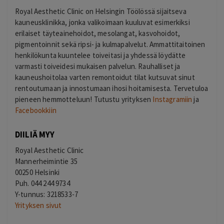
Royal Aesthetic Clinic on Helsingin Töölössä sijaitseva
kauneusklinikka, jonka valikoimaan kuuluvat esimerkiksi
erilaiset täyteainehoidot, mesolangat, kasvohoidot,
pigmentoinnit sekä ripsi- ja kulmapalvelut. Ammattitaitoinen
henkilökunta kuuntelee toiveitasi ja yhdessä löydätte
varmasti toiveidesi mukaisen palvelun. Rauhalliset ja
kauneushoitolaa varten remontoidut tilat kutsuvat sinut
rentoutumaan ja innostumaan ihosi hoitamisesta. Tervetuloa
pieneen hemmotteluun! Tutustu yrityksen
Instagramiin
ja
Facebookkiin
DIILIÄ MYY
Royal Aesthetic Clinic
Mannerheimintie 35
00250 Helsinki
Puh. 044 244 9734
Y-tunnus: 3218533-7
Yrityksen sivut