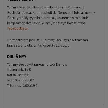
Yummy Beauty palvelee asiakkaitaan meren äärellä
Ruoholahdessa, Kauneushoitola Denovan tiloissa. Yummy
Beautystä löytyy niin hieronta-, kauneushoitola- kuin
kampaamopalvelutkin. Yummy Beautyn löydät myös
Facebookista
.
Normaalihinta perustuu Yummy Beautyn asettamaan
hinnastoon, joka on tarkistettu 15.6.2016.
DIILIÄ MYY
Yummy Beauty/Kauneushoitola Denova
Itämerenkatu 8
00180 Helsinki
Puh: 045 238 0607
Y-tunnus: 2588519-1