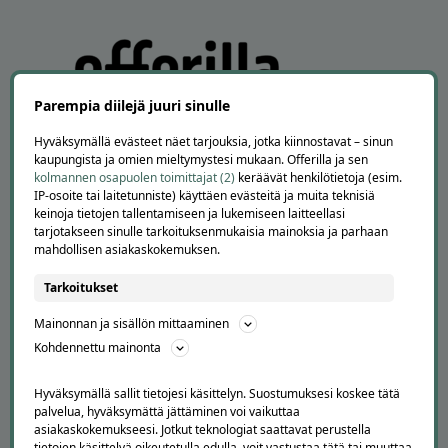
Parempia diilejä juuri sinulle
Hyväksymällä evästeet näet tarjouksia, jotka kiinnostavat – sinun
kaupungista ja omien mieltymystesi mukaan. Offerilla ja sen
kolmannen osapuolen toimittajat (2)
keräävät henkilötietoja (esim.
IP-osoite tai laitetunniste) käyttäen evästeitä ja muita teknisiä
APUA JA NEUVOJA
keinoja tietojen tallentamiseen ja lukemiseen laitteellasi
tarjotakseen sinulle tarkoituksenmukaisia mainoksia ja parhaan
Peruuta tilaus
mahdollisen asiakaskokemuksen.
Asiakaspalvelu
Tarkoitukset
Kuinka Offerilla toimii
Usein kysytyt kysymykset
Mainonnan ja sisällön mittaaminen
Suosittele Offerillaa
Kohdennettu mainonta
TUTUSTU MEIHIN
Hyväksymällä sallit tietojesi käsittelyn. Suostumuksesi koskee tätä
Tietoa meistä
palvelua, hyväksymättä jättäminen voi vaikuttaa
Ajankohtaista
asiakaskokemukseesi. Jotkut teknologiat saattavat perustella
tietojen käsittelyä oikeutetulla edulla, voit vastustaa tätä tai muuttaa