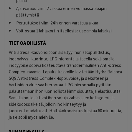
päällä
Ajanvaraus viim. 2 viikkoa ennen voimassaoloajan
päättymistä
Peruutukset viim. 24 h ennen varattua aikaa
Voit ostaa 1 lahjakortin itsellesi ja useampia lahjaksi
TIETOA DIILISTÄ
Anti stress -kasvohoitoon sisältyy ihon alkupuhdistus,
ihoanalyysi, kuorinta, LPG-hieronta laitteella sekä omalle
ihotyypille sopiva kosteuttava transdermaalinen Anti-stress
Complex -naamio. Lopuksi kasvoille levitetään Hydra Balanca
SQ9 Anti-stress Complex -loppuvoide, ja dekolteen ja
hartioiden alue saa hierontaa. LPG-hieronnalla pyritään
palauttamaan ihon luonnollista kimmoisuutta ja elastisuutta.
Samalla hoito aktivoi ihon soluja vahvistaen kollageeni- ja
sidekudossäikeitä, jolloin iho kiinteytyy ja
juonteet madaltuvat. Hoitokokonaisuus kestää 60 minuuttia,
ja se sopii myös miehille.
YUMMY BEAUTY