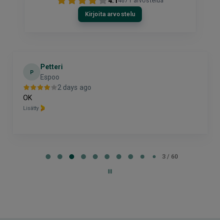
4.1
4671
arvostelua
Kirjoita arvostelu
Petteri
P
Espoo
2 days ago
OK
Lisätty
Page
3
3 / 60
of
60