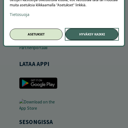
Tilaa uutiskirje
muita asetuksia klikkaamalla "Asetukset" linkkiä.
Avoimet työpaikat
Offerilla mediassa
Tietosuoja
YRITYKSILLE
ASETUKSET
HYVÄKSY KAIKKI
Markkinoi Offerillassa
Vaikuttajayhteistyö
Partneriportaali
LATAA APPI
SESONGISSA