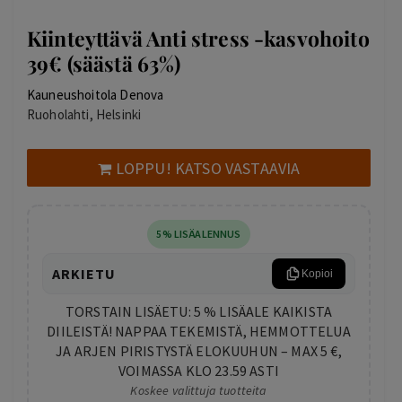
Kiinteyttävä Anti stress -kasvohoito
39€ (säästä 63%)
Kauneushoitola Denova
Ruoholahti, Helsinki
LOPPU! KATSO VASTAAVIA
5% LISÄALENNUS
ARKIETU
Kopioi
TORSTAIN LISÄETU: 5 % LISÄALE KAIKISTA
DIILEISTÄ! NAPPAA TEKEMISTÄ, HEMMOTTELUA
JA ARJEN PIRISTYSTÄ ELOKUUHUN – MAX 5 €,
VOIMASSA KLO 23.59 ASTI
Koskee valittuja tuotteita