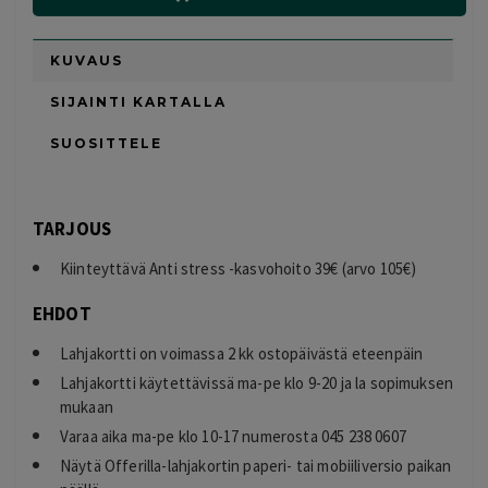
KUVAUS
SIJAINTI KARTALLA
SUOSITTELE
TARJOUS
Kiinteyttävä Anti stress -kasvohoito 39€ (arvo 105€)
EHDOT
Lahjakortti on voimassa 2 kk ostopäivästä eteenpäin
Lahjakortti käytettävissä ma-pe klo 9-20 ja la sopimuksen
mukaan
Varaa aika ma-pe klo 10-17 numerosta 045 238 0607
Näytä Offerilla-lahjakortin paperi- tai mobiiliversio paikan