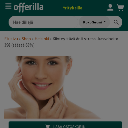
Yrityksille
Koko Suomi
Etusivu
»
Shop
»
Helsinki
»
Kiinteyttävä Anti stress -kasvohoito
39€ (säästä 63%)
LISÄÄ OSTOSKORIIN