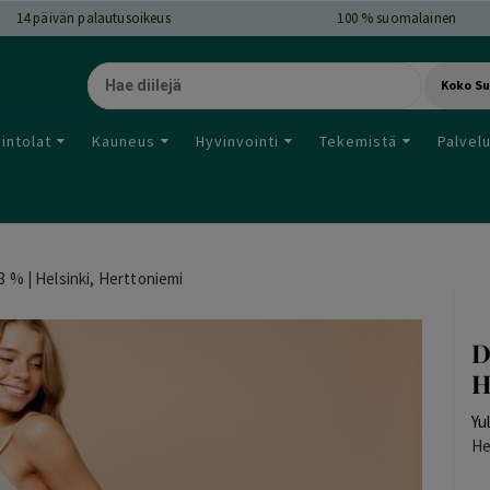
14
päivän palautusoikeus
100 % suomalainen
Koko S
intolat
Kauneus
Hyvinvointi
Tekemistä
Palvel
3 % | Helsinki, Herttoniemi
D
H
Yu
He