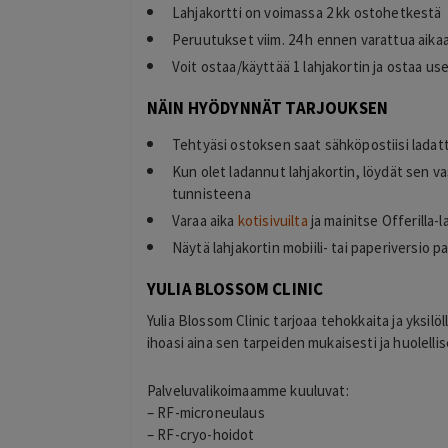
Lahjakortti on voimassa 2 kk ostohetkestä
Peruutukset viim. 24 h ennen varattua aika
Voit ostaa/käyttää 1 lahjakortin ja ostaa u
Toni
T
NÄIN HYÖDYNNÄT TARJOUKSEN
Espoo
2 days ago
Tehtyäsi ostoksen saat sähköpostiisi lada
Hinta palvelulle oli hyvä, ja ostaminen o
Kun olet ladannut lahjakortin, löydät sen v
selkeää ja vaivatonta
tunnisteena
Lisätty
Varaa aika
kotisivuilta
ja mainitse Offerilla-
Näytä lahjakortin mobiili- tai paperiversio pa
YULIA BLOSSOM CLINIC
Yulia Blossom Clinic tarjoaa tehokkaita ja yksilö
ihoasi aina sen tarpeiden mukaisesti ja huolellis
Palveluvalikoimaamme kuuluvat:
– RF-microneulaus
– RF-cryo-hoidot