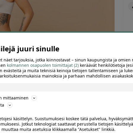
lejä juuri sinulle
t näet tarjouksia, jotka kiinnostavat – sinun kaupungista ja omien 
 sen
kolmannen osapuolen toimittajat (2)
keräävät henkilötietoja (esi
n evästeitä ja muita teknisiä keinoja tietojen tallentamiseen ja luke
 tarkoituksenmukaisia mainoksia ja parhaan mahdollisen asiakask
ön mittaaminen
ARVIOT (0)
SUOSITTELE
ta
ietojesi käsittelyn. Suostumuksesi koskee tätä palvelua, hyväksymät
ki, Herttoniemi
mukseesi. Jotkut teknologiat saattavat perustella tietojen käsittelyä
ai muuttaa muita asetuksia klikkaamalla "Asetukset" linkkiä.