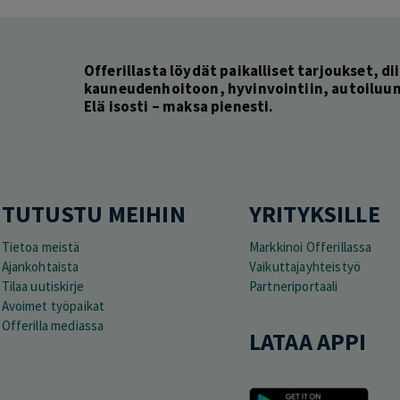
Offerillasta löydät paikalliset tarjoukset, dii
kauneudenhoitoon, hyvinvointiin, autoiluun 
Elä isosti – maksa pienesti.
TUTUSTU MEIHIN
YRITYKSILLE
Tietoa meistä
Markkinoi Offerillassa
Ajankohtaista
Vaikuttajayhteistyö
Tilaa uutiskirje
Partneriportaali
Avoimet työpaikat
Offerilla mediassa
LATAA APPI