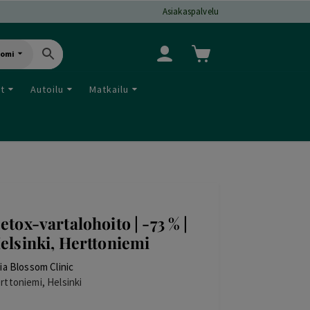
Asiakaspalvelu
uomi
ut
Autoilu
Matkailu
etox-vartalohoito | -73 % |
elsinki, Herttoniemi
lia Blossom Clinic
rttoniemi, Helsinki