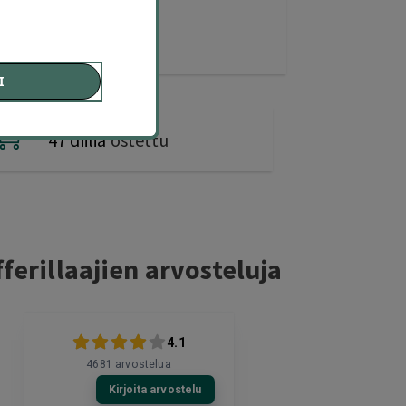
I
47 diiliä
ostettu
ferillaajien arvosteluja
4.1
4681
arvostelua
Kirjoita arvostelu