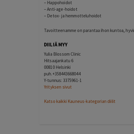
– Happohoidot
– Anti-age-hoidot
– Detox- ja hemmotteluhoidot
Tavoitteenamme on parantaa ihon kuntoa, hyvinvo
DIILIÄ MYY
Yulia Blossom Clinic
Hitsaajankatu 6
00810 Helsinki
puh.
+358443668044
Y-tunnus: 3375961-1
Yrityksen sivut
Katso kaikki Kauneus-kategorian diilit