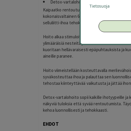
Detox-vartalohoito 49 € (arvo 180 €)
Tietosuoja
Kaipaatko rentoutumista ja samalla tehokasta 
kokonaisvaltainen 65 minuutin hemmotteluhoito,
selluliitti-ihoa tehokkaasti.
Hoito alkaa stimuloivalla lymfahieronnalla, jok
ylimääräisiä nesteitä ja kuona-aineita. Samalla ih
kuoritaan hellävaraisesti epäpuhtauksista ja kuol
aineille paranee.
Hoito viimeistellään kosteuttavalla merilevähoi
syväkosteuttaa ihoa ja palauttaa sen luonnollis
tehostaa kiinteyttävää vaikutusta ja jättää ihon s
Detox-vartalohoito sopii kaikille ihotyypeille ja k
näkyviä tuloksia että syvää rentoutumista. Täydel
kehoa luonnollisesti ja tehokkaasti.
EHDOT