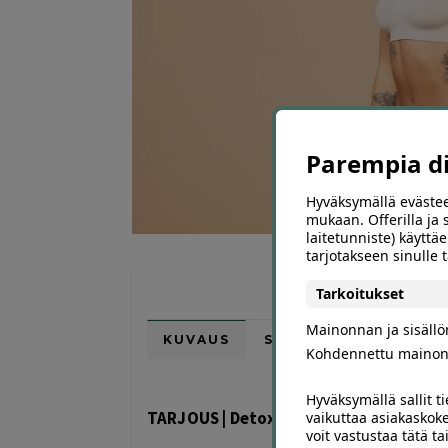
Parempia dii
Hyväksymällä evästee
mukaan. Offerilla ja
laitetunniste) käyttäe
tarjotakseen sinulle
Tarkoitukset
Mainonnan ja sisäll
KUVAUS
SIJAINTI KARTALLA
Kohdennettu mainon
Hyväksymällä sallit t
TARJOUS | Detox-vartalohoito | Helsin
vaikuttaa asiakaskoke
voit vastustaa tätä t