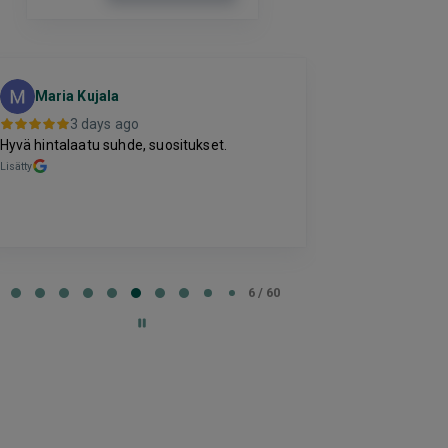
Eija Pauk
Maria Kujala
EP
Tampere
3 days ago
3 da
Hyvä hintalaatu suhde, suositukset.
Maksaminen tök
Lisätty
saaminen. Ohjelm
käytetty.
Lisätty
e
6 / 60