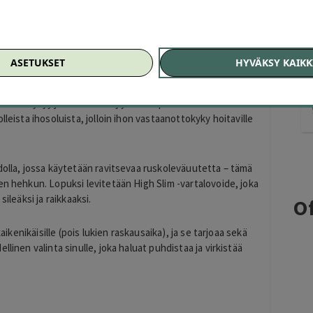
kehon puhdistusta? Detox-vartalohoito on
 joka kiinteyttää, vilkastuttaa aineenvaihduntaa ja hoitaa
ASETUKSET
HYVÄKSY KAIKK
a aktivoi imunestekiertoa ja auttaa kehoa poistamaan
o kiinteytyy ja keho virkistyy sisältä päin. Seuraavaksi iho
leista ihosoluista, jolloin ihon vastaanottokyky hoitaville
dolla, jossa käytetään ravitsevaa ruskoleväuutetta – tämä
en hehkun. Lopuksi levitetään High Slim -vartalovoide, joka
ileäksi ja raikkaaksi.
Of
aikenikäisille (pois lukien raskausaika), ja se tarjoaa sekä
linen valinta sinulle, joka haluat puhdistaa ja virkistää