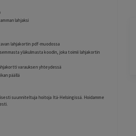
a
seamman lahjaksi
Sonja Halonen
2 days ago
ttavan lahjakortin pdf-muodossa
Hyvä kokemus kasvohoidosta sekä
li
lymfabuutseista.
asemmasta yläkulmasta koodin, joka toimii lahjakortin
Lisätty
lahjakortti varauksen yhteydessä
ikan päällä
Pag
6
of
llisesti suunniteltuja hoitoja Itä-Helsingissä. Hoidamme
60
esti.