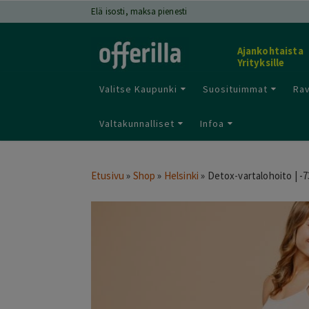
Elä isosti, maksa pienesti
Ajankohtaista
Yrityksille
Valitse Kaupunki
Suosituimmat
Rav
Valtakunnalliset
Infoa
Etusivu
»
Shop
»
Helsinki
»
Detox-vartalohoito | -7