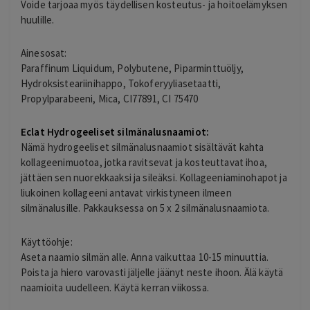
Voide tarjoaa myös täydellisen kosteutus- ja hoitoelämyksen
huulille.
Ainesosat:
Paraffinum Liquidum, Polybutene, Piparminttuöljy,
Hydroksisteariinihappo, Tokoferyyliasetaatti,
Propylparabeeni, Mica, CI77891, CI 75470
Eclat Hydrogeeliset silmänalusnaamiot:
Nämä hydrogeeliset silmänalusnaamiot sisältävät kahta
kollageenimuotoa, jotka ravitsevat ja kosteuttavat ihoa,
jättäen sen nuorekkaaksi ja sileäksi. Kollageeniaminohapot ja
liukoinen kollageeni antavat virkistyneen ilmeen
silmänalusille. Pakkauksessa on 5 x 2 silmänalusnaamiota.
Käyttöohje:
Aseta naamio silmän alle. Anna vaikuttaa 10-15 minuuttia.
Poista ja hiero varovasti jäljelle jäänyt neste ihoon. Älä käytä
naamioita uudelleen. Käytä kerran viikossa.