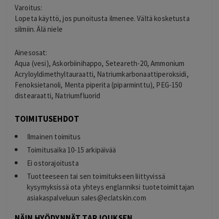
Varoitus:
Lopeta käyttö, jos punoitusta ilmenee. Vältä kosketusta
silmiin. Älä niele
Ainesosat:
Aqua (vesi), Askorbiinihappo, Seteareth-20, Ammonium
Acryloyldimethyltauraatti, Natriumkarbonaattiperoksidi,
Fenoksietanoli, Menta piperita (piparminttu), PEG-150
distearaatti, Natriumfluorid
TOIMITUSEHDOT
Ilmainen toimitus
Toimitusaika 10-15 arkipäivää
Ei ostorajoitusta
Tuotteeseen tai sen toimitukseen liittyvissä
kysymyksissä ota yhteys englanniksi tuotetoimittajan
asiakaspalveluun
sales@eclatskin.com
NÄIN HYÖDYNNÄT TARJOUKSEN