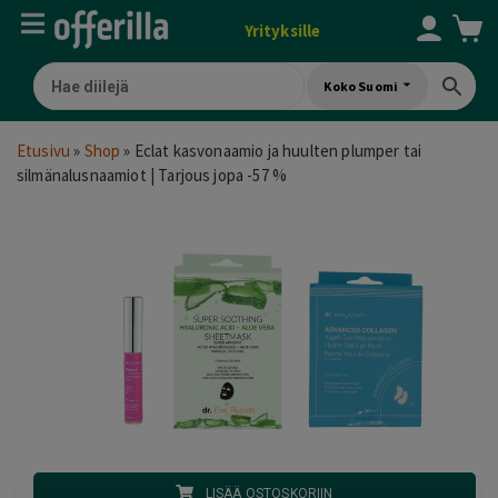
Yrityksille
Koko Suomi
Etusivu
»
Shop
»
Eclat kasvonaamio ja huulten plumper tai
silmänalusnaamiot | Tarjous jopa -57 %
LISÄÄ OSTOSKORIIN