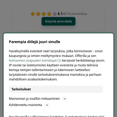
4.1
4678
arvostelua
Kirjoita arvostelu
Parempia diilejä juuri sinulle
Hyväksymällä evästeet näet tarjouksia, jotka kiinnostavat – sinun
Sonja Halonen
kaupungista ja omien mieltymystesi mukaan. Offerilla ja sen
1 day ago
kolmannen osapuolen toimittajat (2)
keräävät henkilötietoja (esim.
Hyvä kokemus kasvohoidosta sekä lymfabuutseista.
IP-osoite tai laitetunniste) käyttäen evästeitä ja muita teknisiä
keinoja tietojen tallentamiseen ja lukemiseen laitteellasi
Lisätty
tarjotakseen sinulle tarkoituksenmukaisia mainoksia ja parhaan
mahdollisen asiakaskokemuksen.
Tarkoitukset
Page
4
4 / 60
Mainonnan ja sisällön mittaaminen
of
Kohdennettu mainonta
60
Hyväksymällä sallit tietojesi käsittelyn. Suostumuksesi koskee tätä