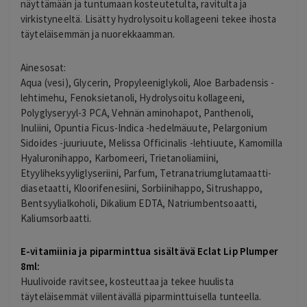
näyttämään ja tuntumaan kosteutetulta, ravitulta ja
virkistyneeltä. Lisätty hydrolysoitu kollageeni tekee ihosta
täyteläisemmän ja nuorekkaamman.
Ainesosat:
Aqua (vesi), Glycerin, Propyleeniglykoli, Aloe Barbadensis -
lehtimehu, Fenoksietanoli, Hydrolysoitu kollageeni,
Polyglyseryyl-3 PCA, Vehnän aminohapot, Panthenoli,
Inuliini, Opuntia Ficus-Indica -hedelmäuute, Pelargonium
Sidoides -juuriuute, Melissa Officinalis -lehtiuute, Kamomilla
Hyaluronihappo, Karbomeeri, Trietanoliamiini,
Etyyliheksyyliglyseriini, Parfum, Tetranatriumglutamaatti-
diasetaatti, Kloorifenesiini, Sorbiinihappo, Sitrushappo,
Bentsyylialkoholi, Dikalium EDTA, Natriumbentsoaatti,
Kaliumsorbaatti.
E-vitamiinia ja piparminttua sisältävä Eclat Lip Plumper
8ml:
Huulivoide ravitsee, kosteuttaa ja tekee huulista
täyteläisemmät viilentävällä piparminttuisella tunteella.