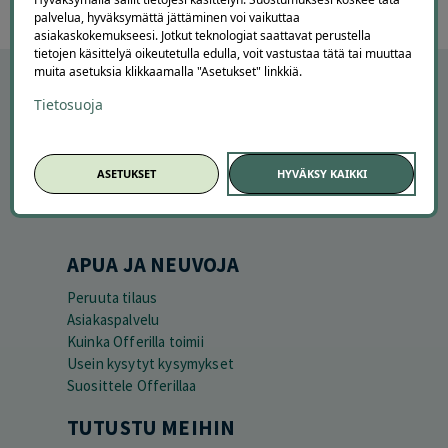
palvelua, hyväksymättä jättäminen voi vaikuttaa
asiakaskokemukseesi. Jotkut teknologiat saattavat perustella
tietojen käsittelyä oikeutetulla edulla, voit vastustaa tätä tai muuttaa
muita asetuksia klikkaamalla "Asetukset" linkkiä.
Tietosuoja
ASETUKSET
HYVÄKSY KAIKKI
APUA JA NEUVOJA
Peruuta tilaus
Asiakaspalvelu
Kuinka Offerilla toimii
Usein kysytyt kysymykset
Suosittele Offerillaa
TUTUSTU MEIHIN