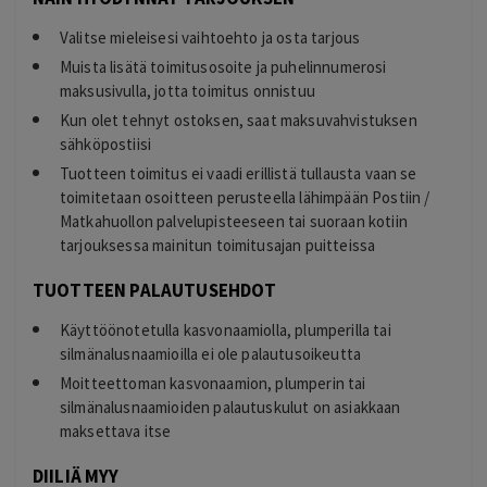
Valitse mieleisesi vaihtoehto ja osta tarjous
Muista lisätä toimitusosoite ja puhelinnumerosi
maksusivulla, jotta toimitus onnistuu
Kun olet tehnyt ostoksen, saat maksuvahvistuksen
sähköpostiisi
Tuotteen toimitus ei vaadi erillistä tullausta vaan se
toimitetaan osoitteen perusteella lähimpään Postiin /
Matkahuollon palvelupisteeseen tai suoraan kotiin
tarjouksessa mainitun toimitusajan puitteissa
TUOTTEEN PALAUTUSEHDOT
Käyttöönotetulla kasvonaamiolla, plumperilla tai
silmänalusnaamioilla ei ole palautusoikeutta
Moitteettoman kasvonaamion, plumperin tai
silmänalusnaamioiden palautuskulut on asiakkaan
maksettava itse
DIILIÄ MYY