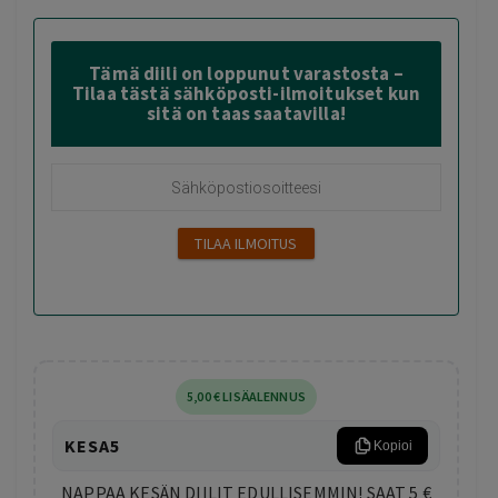
Tämä diili on loppunut varastosta –
Tilaa tästä sähköposti-ilmoitukset kun
sitä on taas saatavilla!
5
,00
€
LISÄALENNUS
KESA5
Kopioi
NAPPAA KESÄN DIILIT EDULLISEMMIN! SAAT 5 €