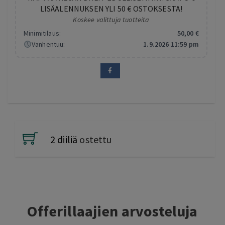
LISÄALENNUKSEN YLI 50 € OSTOKSESTA!
Koskee valittuja tuotteita
Minimitilaus:
50
,00
€
Vanhentuu:
1.9.2026 11:59 pm
2 diiliä
ostettu
Offerillaajien arvosteluja