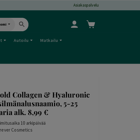
Asiakaspalvelu
uomi
ut
Autoilu
Matkailu
old Collagen & Hyaluronic
silmänalusnaamio, 5-25
aria alk. 8,99 €
imitusaika 10 arkipäivää
rever Cosmetics