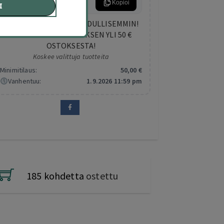
KESA5
Kopioi
I
NAPPAA KESÄN DIILIT EDULLISEMMIN!
SAAT 5 € LISÄALENNUKSEN YLI 50 €
OSTOKSESTA!
Koskee valittuja tuotteita
Minimitilaus:
50
,00
€
Vanhentuu:
1.9.2026 11:59 pm
185 kohdetta
ostettu