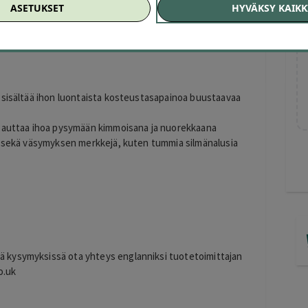
ASETUKSET
HYVÄKSY KAIKK
 sisältää ihon luontaista kosteustasapainoa buustaavaa
o auttaa ihoa pysymään kimmoisana ja nuorekkaana
, sekä väsymyksen merkkejä, kuten tummia silmänalusia
sä kysymyksissä ota yhteys englanniksi tuotetoimittajan
o.uk