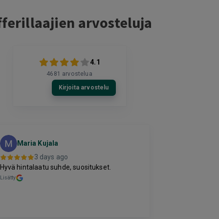
ferillaajien arvosteluja
4.1
4681
arvostelua
Kirjoita arvostelu
Eija Pauk
Maria Kujala
EP
Tampere
3 days ago
3 da
Hyvä hintalaatu suhde, suositukset.
Maksaminen tök
Lisätty
saaminen. Ohjelm
käytetty.
Lisätty