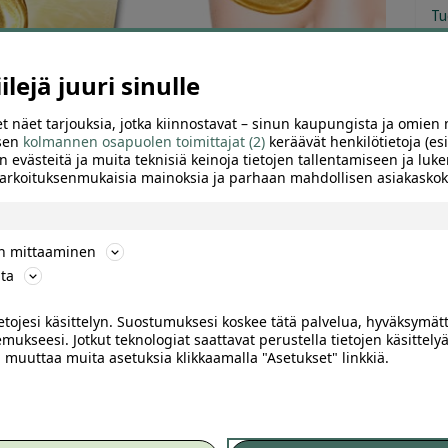
Tu
lejä juuri sinulle
t näet tarjouksia, jotka kiinnostavat – sinun kaupungista ja omien 
 sen
kolmannen osapuolen toimittajat (2)
keräävät henkilötietoja (esi
n evästeitä ja muita teknisiä keinoja tietojen tallentamiseen ja luke
 tarkoituksenmukaisia mainoksia ja parhaan mahdollisen asiakask
ön mittaaminen
ta
ietojesi käsittelyn. Suostumuksesi koskee tätä palvelua, hyväksymät
mukseesi. Jotkut teknologiat saattavat perustella tietojen käsittelyä
TTELE
ai muuttaa muita asetuksia klikkaamalla "Asetukset" linkkiä.
 -silmänalusnaamio, 5-25 paria