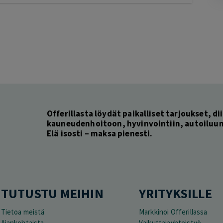
Pag
6
of
60
Offerillasta löydät paikalliset tarjoukset, dii
kauneudenhoitoon, hyvinvointiin, autoiluun 
Elä isosti – maksa pienesti.
TUTUSTU MEIHIN
YRITYKSILLE
Tietoa meistä
Markkinoi Offerillassa
Ajankohtaista
Vaikuttajayhteistyö