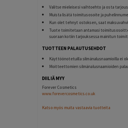
Valitse mieleisesi vaihtoehto ja osta tarjou
Muista lisätä toimitusosoite ja puhelinnume
Kun olet tehnyt ostoksen, saat maksuvahvi
Tuote toimitetaan antamasi toimitusosoitte
suoraan kotiin tarjouksessa mainitun toimit
TUOTTEEN PALAUTUSEHDOT
Käyttöönotetuilla silmänalusnaamioilla ei o
Moitteettomien silmänalusnaamioiden palau
DIILIÄ MYY
Toni
T
Forever Cosmetics
Espoo
www.forevercosmetics.co.uk
2 days ago
Hinta palvelulle oli hyvä, ja ostaminen o
selkeää ja vaivatonta
Katso myös muita vastaavia tuotteita
Lisätty