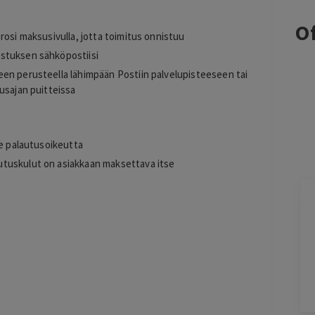
s
Of
rosi maksusivulla, jotta toimitus onnistuu
stuksen sähköpostiisi
en perusteella lähimpään Postiin palvelupisteeseen tai
usajan puitteissa
le palautusoikeutta
tuskulut on asiakkaan maksettava itse
Sonja Halonen
3 days ago
Hyvä kokemus kasvohoidosta sekä
li
lymfabuutseista.
Lisätty