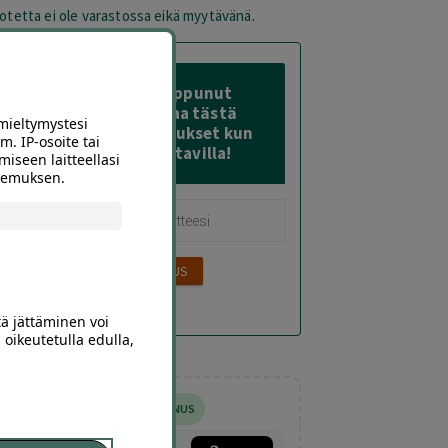
otetta ei ole varastossa eikä myytävänä.
Tämä diili on loppunut
varastosta – Tilaa tästä
mieltymystesi
sähköposti-ilmoitukset kun
m. IP-osoite tai
sitä on taas saatavilla!
miseen laitteellasi
okemuksen.
tä jättäminen voi
 oikeutetulla edulla,
5
,00
€
LISÄALENNUS