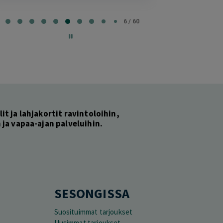
e
6 / 60
lit ja lahjakortit ravintoloihin,
ja vapaa-ajan palveluihin.
SESONGISSA
Suosituimmat tarjoukset
Uusimmat tarjoukset