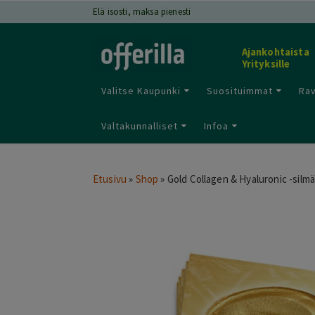
Elä isosti, maksa pienesti
Ajankohtaista
Yrityksille
Valitse Kaupunki
Suosituimmat
Rav
Valtakunnalliset
Infoa
Etusivu
»
Shop
»
Gold Collagen & Hyaluronic -silmän