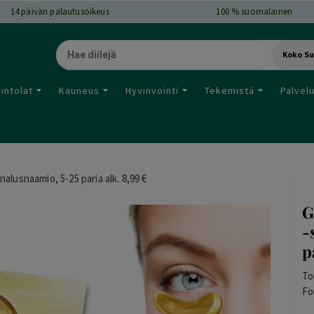
14
päivän palautusoikeus
100 % suomalainen
Koko S
intolat
Kauneus
Hyvinvointi
Tekemistä
Palvel
alusnaamio, 5-25 paria alk. 8,99 €
G
-
p
To
Fo