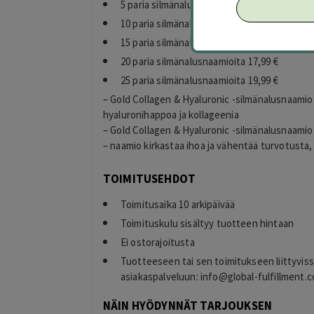
5 paria silmänalusnaamioita 8,99 €
10 paria silmänalusnaamioita 12,99 €
15 paria silmänalusnaamioita 15,99 €
20 paria silmänalusnaamioita 17,99 €
25 paria silmänalusnaamioita 19,99 €
– Gold Collagen & Hyaluronic -silmänalusnaamio
hyaluronihappoa ja kollageenia
– Gold Collagen & Hyaluronic -silmänalusnaami
– naamio kirkastaa ihoa ja vähentää turvotusta
TOIMITUSEHDOT
Toimitusaika 10 arkipäivää
Toimituskulu sisältyy tuotteen hintaan
Ei ostorajoitusta
Tuotteeseen tai sen toimitukseen liittyvis
asiakaspalveluun:
info@global-fulfillment.c
NÄIN HYÖDYNNÄT TARJOUKSEN