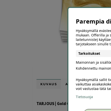
Parempia dii
Hyväksymällä evästee
mukaan. Offerilla ja
laitetunniste) käyttäe
tarjotakseen sinulle
Tarkoitukset
Mainonnan ja sisäll
Kohdennettu mainon
Hyväksymällä sallit t
vaikuttaa asiakaskoke
KUVAUS
ARVIOT (0)
SUOSI
voit vastustaa tätä t
Tietosuoja
TARJOUS | Gold Collagen & Hyaluronic