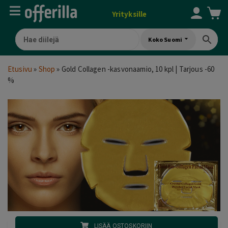
Yrityksille
Koko Suomi
Etusivu
»
Shop
»
Gold Collagen -kasvonaamio, 10 kpl | Tarjous -60
%
LISÄÄ OSTOSKORIIN