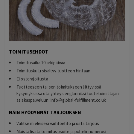
TOIMITUSEHDOT
Toimitusaika 10 arkipäivää
Toimituskulu sisältyy tuotteen hintaan
Ei ostorajoitusta
Tuotteeseen tai sen toimitukseen liittyvissä
kysymyksissä ota yhteys englanniksi tuotetoimittajan
asiakaspalveluun:
info@global-fulfillment.co.uk
NÄIN HYÖDYNNÄT TARJOUKSEN
Valitse mieleisesi vaihtoehto ja osta tarjous
Muista lisätä toimitusosoite ja puhelinnumerosi