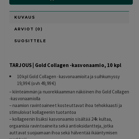
KUVAUS
ARVIOT (0)
SUOSITTELE
TARJOUS | Gold Collagen -kasvonaamio, 10 kpl
10 kpl Gold Collagen -kasvonaamioita ja suihkumyssy
19,99 € (ovh 49,99 €)
– kiinteämmän ja nuorekkaamman näköinen iho Gold Collagen
-kasvonaamiolla
– naamion ravintoaineet kosteuttavat ihoa tehokkaasti ja
stimuloivat kollageenin tuotantoa
– kollageenin lisäksi kasvonaamio sisältää 24k kultaa,
orgaanisia ravintoaineita sekä antioksidantteja, jotka
auttavat suojaamaan ihoa sekä hälventää ikääntymisen