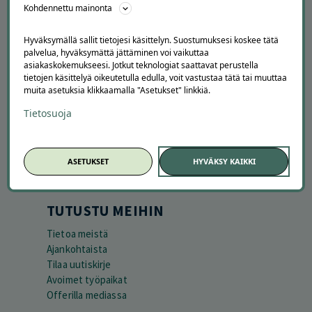
Kohdennettu mainonta
Hyväksymällä sallit tietojesi käsittelyn. Suostumuksesi koskee tätä
palvelua, hyväksymättä jättäminen voi vaikuttaa
asiakaskokemukseesi. Jotkut teknologiat saattavat perustella
tietojen käsittelyä oikeutetulla edulla, voit vastustaa tätä tai muuttaa
muita asetuksia klikkaamalla "Asetukset" linkkiä.
APUA JA NEUVOJA
Tietosuoja
Peruuta tilaus
Asiakaspalvelu
Kuinka Offerilla toimii
ASETUKSET
HYVÄKSY KAIKKI
Usein kysytyt kysymykset
Suosittele Offerillaa
TUTUSTU MEIHIN
Tietoa meistä
Ajankohtaista
Tilaa uutiskirje
Avoimet työpaikat
Offerilla mediassa