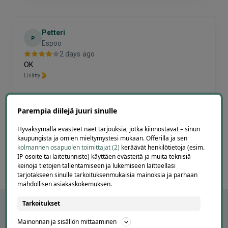
Petteri
P
Espoo
2 days ago
OK
Lisätty
Parempia diilejä juuri sinulle
Page
3
3 / 60
Hyväksymällä evästeet näet tarjouksia, jotka kiinnostavat – sinun
of
kaupungista ja omien mieltymystesi mukaan. Offerilla ja sen
60
kolmannen osapuolen toimittajat (2)
keräävät henkilötietoja (esim.
IP-osoite tai laitetunniste) käyttäen evästeitä ja muita teknisiä
keinoja tietojen tallentamiseen ja lukemiseen laitteellasi
tarjotakseen sinulle tarkoituksenmukaisia mainoksia ja parhaan
mahdollisen asiakaskokemuksen.
Tarkoitukset
Mainonnan ja sisällön mittaaminen