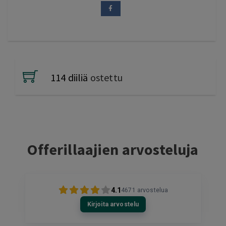
114 diiliä
ostettu
Offerillaajien arvosteluja
4.1
4671
arvostelua
Kirjoita arvostelu