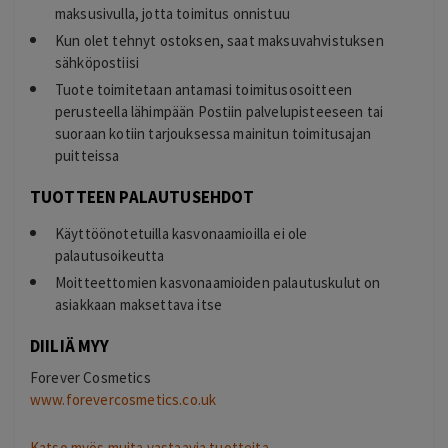
maksusivulla, jotta toimitus onnistuu
Kun olet tehnyt ostoksen, saat maksuvahvistuksen
sähköpostiisi
Tuote toimitetaan antamasi toimitusosoitteen
perusteella lähimpään Postiin palvelupisteeseen tai
suoraan kotiin tarjouksessa mainitun toimitusajan
puitteissa
TUOTTEEN PALAUTUSEHDOT
Käyttöönotetuilla kasvonaamioilla ei ole
palautusoikeutta
Moitteettomien kasvonaamioiden palautuskulut on
asiakkaan maksettava itse
DIILIÄ MYY
Forever Cosmetics
www.forevercosmetics.co.uk
Katso myös muita vastaavia tuotteita