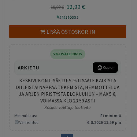
12
,99
€
Alkuperäinen
Nykyinen
19
,99
€
hinta
hinta
Varastossa
oli:
on:
19,99 €.
12,99 €.
LISÄÄ OSTOSKORIIN
5% LISÄALENNUS
ARKIETU
Kopioi
KESKIVIIKON LISÄETU: 5 % LISÄALE KAIKISTA
DIILEISTÄ! NAPPAA TEKEMISTÄ, HEMMOTTELUA
JA ARJEN PIRISTYSTÄ ELOKUUHUN – MAX 5 €,
VOIMASSA KLO 23.59 ASTI
Koskee valittuja tuotteita
Minimitilaus:
Ei minimiä
Vanhentuu:
6.8.2026 11:59 pm