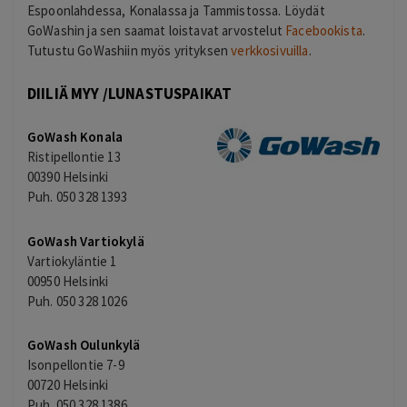
Espoonlahdessa, Konalassa ja Tammistossa. Löydät
GoWashin ja sen saamat loistavat arvostelut
Facebookista
.
Tutustu GoWashiin myös yrityksen
verkkosivuilla
.
DIILIÄ MYY /LUNASTUSPAIKAT
GoWash Konala
Ristipellontie 13
00390 Helsinki
Puh. 050 328 1393
GoWash Vartiokylä
Vartiokyläntie 1
00950 Helsinki
Puh. 050 328 1026
GoWash Oulunkylä
Isonpellontie 7-9
00720 Helsinki
Puh. 050 328 1386