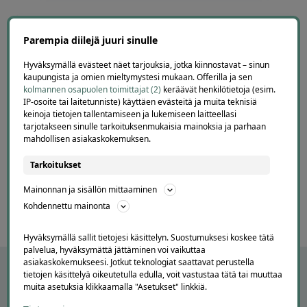
Pekka
Parempia diilejä juuri sinulle
P
Helsinki
2 days ago
Hyväksymällä evästeet näet tarjouksia, jotka kiinnostavat – sinun
kaupungista ja omien mieltymystesi mukaan. Offerilla ja sen
Onnistui hyvin
kolmannen osapuolen toimittajat (2)
keräävät henkilötietoja (esim.
Lisätty
IP-osoite tai laitetunniste) käyttäen evästeitä ja muita teknisiä
keinoja tietojen tallentamiseen ja lukemiseen laitteellasi
tarjotakseen sinulle tarkoituksenmukaisia mainoksia ja parhaan
mahdollisen asiakaskokemuksen.
Page
6
6 / 60
Tarkoitukset
of
60
Mainonnan ja sisällön mittaaminen
Kohdennettu mainonta
Hyväksymällä sallit tietojesi käsittelyn. Suostumuksesi koskee tätä
palvelua, hyväksymättä jättäminen voi vaikuttaa
asiakaskokemukseesi. Jotkut teknologiat saattavat perustella
tietojen käsittelyä oikeutetulla edulla, voit vastustaa tätä tai muuttaa
muita asetuksia klikkaamalla "Asetukset" linkkiä.