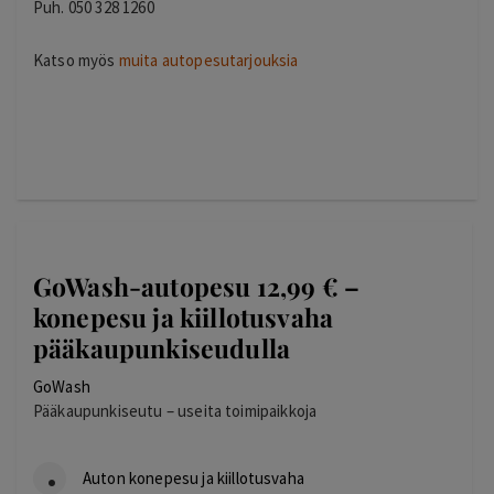
Puh. 050 328 1260
Katso myös
muita autopesutarjouksia
GoWash-autopesu 12,99 € –
konepesu ja kiillotusvaha
pääkaupunkiseudulla
GoWash
Pääkaupunkiseutu – useita toimipaikkoja
Auton konepesu ja kiillotusvaha