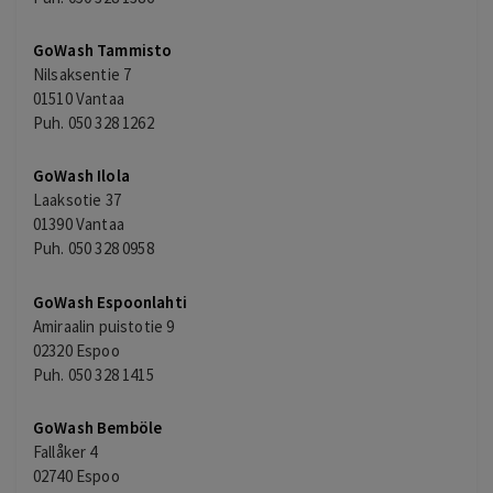
GoWash Tammisto
Nilsaksentie 7
01510 Vantaa
Puh. 050 328 1262
GoWash Ilola
Laaksotie 37
01390 Vantaa
Puh. 050 328 0958
GoWash Espoonlahti
Amiraalin puistotie 9
02320 Espoo
Puh. 050 328 1415
GoWash Bemböle
Fallåker 4
02740 Espoo