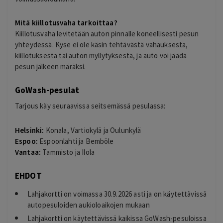
Mitä kiillotusvaha tarkoittaa?
Kiillotusvaha levitetään auton pinnalle koneellisesti pesun
yhteydessä. Kyse ei ole käsin tehtävästä vahauksesta,
kiillotuksesta tai auton myllytyksestä, ja auto voi jäädä
pesun jälkeen märäksi.
GoWash-pesulat
Tarjous käy seuraavissa seitsemässä pesulassa:
Helsinki:
Konala, Vartiokylä ja Oulunkylä
Espoo:
Espoonlahti ja Bemböle
Vantaa:
Tammisto ja Ilola
EHDOT
Lahjakortti on voimassa
30.9.2026
asti ja on käytettävissä
autopesuloiden aukioloaikojen mukaan
Lahjakortti on käytettävissä kaikissa GoWash-pesuloissa