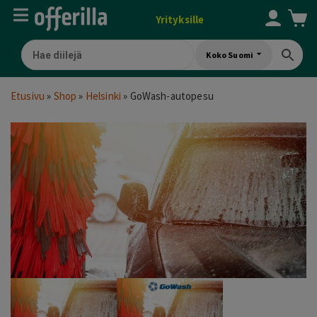
Yrityksille
Koko Suomi
Etusivu
»
Shop
»
Helsinki
»
GoWash-autopesu