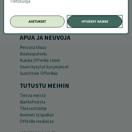
Tietosuoja
ASETUKSET
HYVÄKSY KAIKKI
APUA JA NEUVOJA
Peruuta tilaus
Asiakaspalvelu
Kuinka Offerilla toimii
Usein kysytyt kysymykset
Suosittele Offerillaa
TUTUSTU MEIHIN
Tietoa meistä
Ajankohtaista
Tilaa uutiskirje
Avoimet työpaikat
Offerilla mediassa