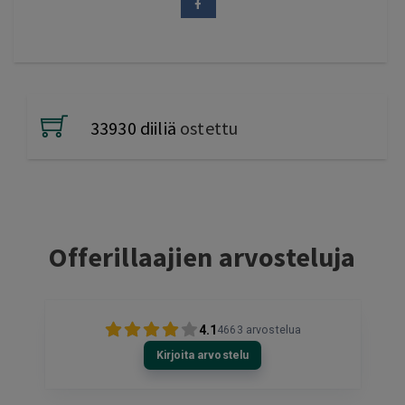
33930 diiliä
ostettu
Offerillaajien arvosteluja
4.1
4663
arvostelua
Kirjoita arvostelu