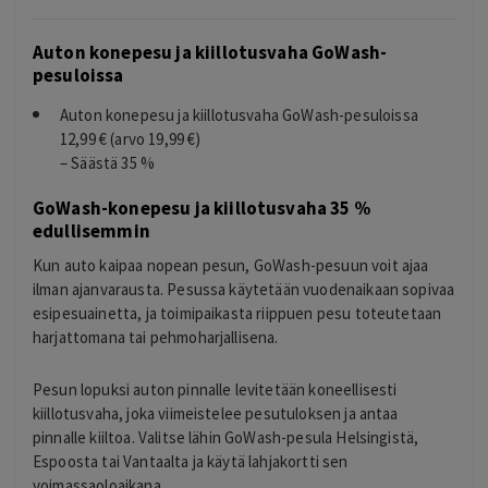
Auton konepesu ja kiillotusvaha GoWash-
pesuloissa
Auton konepesu ja kiillotusvaha GoWash-pesuloissa
12,99 € (arvo 19,99 €)
– Säästä 35 %
GoWash-konepesu ja kiillotusvaha 35 %
edullisemmin
Kun auto kaipaa nopean pesun, GoWash-pesuun voit ajaa
ilman ajanvarausta. Pesussa käytetään vuodenaikaan sopivaa
esipesuainetta, ja toimipaikasta riippuen pesu toteutetaan
harjattomana tai pehmoharjallisena.
Pesun lopuksi auton pinnalle levitetään koneellisesti
kiillotusvaha, joka viimeistelee pesutuloksen ja antaa
pinnalle kiiltoa. Valitse lähin GoWash-pesula Helsingistä,
Espoosta tai Vantaalta ja käytä lahjakortti sen
voimassaoloaikana.