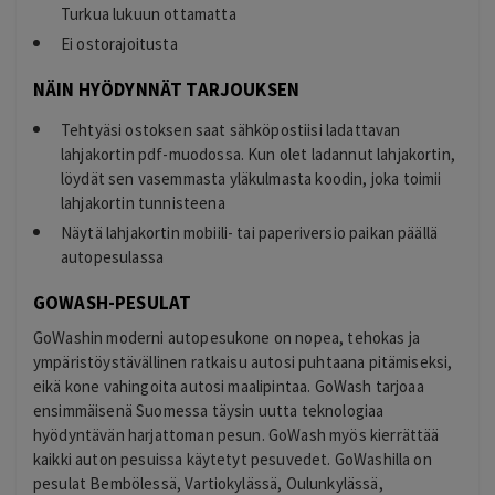
Turkua lukuun ottamatta
Ei ostorajoitusta
NÄIN HYÖDYNNÄT TARJOUKSEN
Tehtyäsi ostoksen saat sähköpostiisi ladattavan
lahjakortin pdf-muodossa. Kun olet ladannut lahjakortin,
löydät sen vasemmasta yläkulmasta koodin, joka toimii
lahjakortin tunnisteena
Näytä lahjakortin mobiili- tai paperiversio paikan päällä
autopesulassa
GOWASH-PESULAT
GoWashin moderni autopesukone on nopea, tehokas ja
ympäristöystävällinen ratkaisu autosi puhtaana pitämiseksi,
eikä kone vahingoita autosi maalipintaa. GoWash tarjoaa
ensimmäisenä Suomessa täysin uutta teknologiaa
hyödyntävän harjattoman pesun. GoWash myös kierrättää
kaikki auton pesuissa käytetyt pesuvedet. GoWashilla on
pesulat Bembölessä, Vartiokylässä, Oulunkylässä,