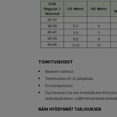
TOIMITUSEHDOT
Ilmainen toimitus
Toimitusaika 10–15 arkipäivää
Ei ostorajoitusta
Tuotteeseen tai sen toimitukseen liittyvis
asiakaspalveluun:
cs@internationalcommod
NÄIN HYÖDYNNÄT TARJOUKSEN