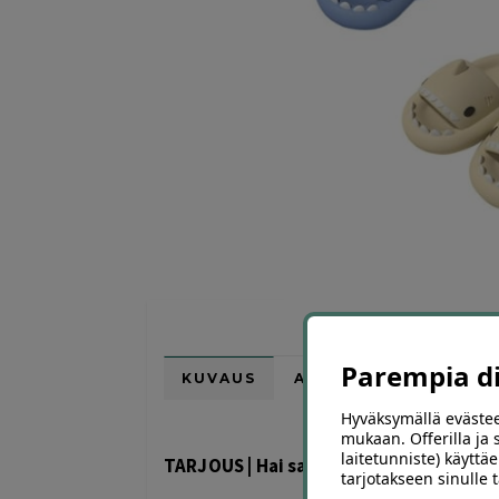
Parempia dii
KUVAUS
ARVIOT (0)
SUOSI
Hyväksymällä evästee
mukaan. Offerilla ja
laitetunniste) käyttäe
TARJOUS | Hai sandaalit
tarjotakseen sinulle