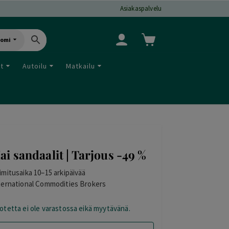
Asiakaspalvelu
uomi
ut
Autoilu
Matkailu
ai sandaalit | Tarjous -49 %
imitusaika 10–15 arkipäivää
ternational Commodities Brokers
otetta ei ole varastossa eikä myytävänä.