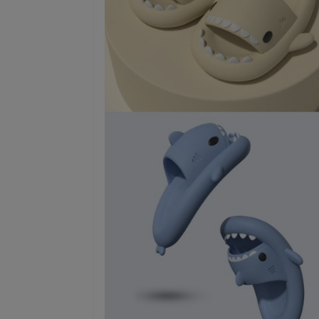
Sonja Halonen
2 days ago
Hyvä kokemus kasvohoidosta sekä
ä, ja ostaminen oli
lymfabuutseista.
Lisätty