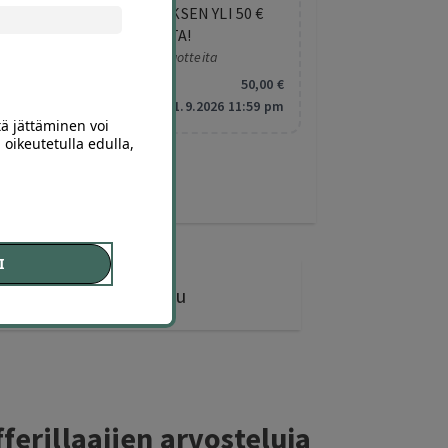
SAAT 5 € LISÄALENNUKSEN YLI 50 €
OSTOKSESTA!
Koskee valittuja tuotteita
Minimitilaus:
50
,00
€
Vanhentuu:
1.9.2026 11:59 pm
tä jättäminen voi
 oikeutetulla edulla,
I
10 diiliä
ostettu
ferillaajien arvosteluja