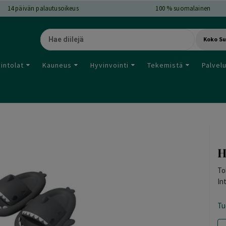
14
päivän palautusoikeus
100 % suomalainen
Koko S
intolat
Kauneus
Hyvinvointi
Tekemistä
Palvel
H
To
In
Tu