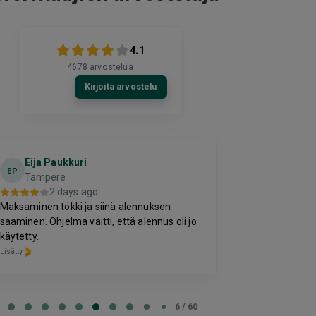
4.1
4678
arvostelua
Kirjoita arvostelu
Eija Paukkuri
Kirill
K
EP
Tampere
2 da
2 days ago
-
Maksaminen tökki ja siinä alennuksen
Lisätty
saaminen. Ohjelma väitti, että alennus oli jo
käytetty.
Lisätty
e
6 / 60