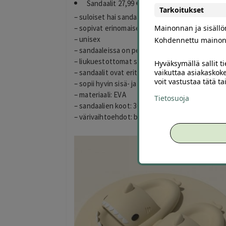
Sandaalit 27,99 € (ovh. 54,99 €)
Tarkoitukset
– suloiset hai sandaalit
Mainonnan ja sisäll
– sopivat erinomaisesti esimerkiksi rantakengik
– unisex
Kohdennettu mainon
– sandaaleissa on pehmeä pohja
– liukuestottomat sekä kuivuvat nopeasti
Hyväksymällä sallit t
vaikuttaa asiakaskoke
– sandaalit ovat erittäin kestävät ja joustavat
voit vastustaa tätä t
– sopii hyvin sisä- ja ulkoaktiviteetteihin
– materiaali: EVA
Tietosuoja
– sandaalien koot: 36-37, 38-39, 40-41, 42-43, 44
– värivaihtoehdot: beige, sininen, tummanharm