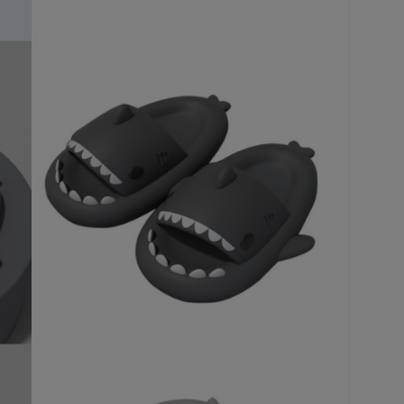
of
60