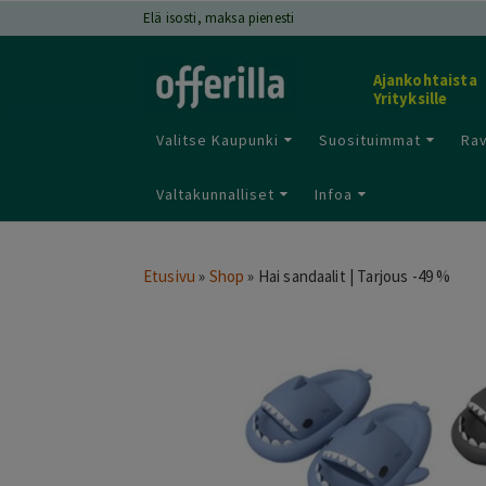
Elä isosti, maksa pienesti
Ajankohtaista
Yrityksille
Valitse Kaupunki
Suosituimmat
Rav
Valtakunnalliset
Infoa
Etusivu
»
Shop
»
Hai sandaalit | Tarjous -49 %