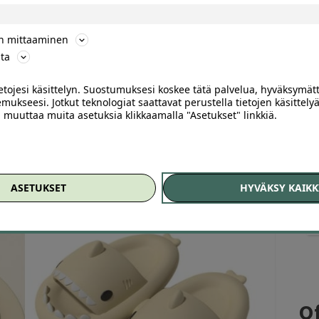
ön mittaaminen
si
ta
ietojesi käsittelyn. Suostumuksesi koskee tätä palvelua, hyväksymät
mukseesi. Jotkut teknologiat saattavat perustella tietojen käsittelyä
ai muuttaa muita asetuksia klikkaamalla "Asetukset" linkkiä.
-45
aa, vaaleanharmaa
ASETUKSET
HYVÄKSY KAIKK
Of