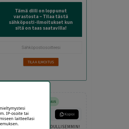
Tämä diili on loppunut
varastosta – Tilaa tästä
sähköposti-ilmoitukset kun
sitä on taas saatavilla!
5
,00
€
LISÄALENNUS
mieltymystesi
m. IP-osoite tai
KESA5
Kopioi
miseen laitteellasi
okemuksen.
NAPPAA KESÄN DIILIT EDULLISEMMIN!