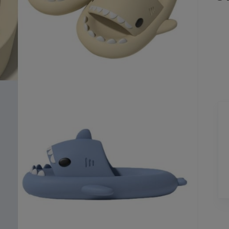
Maria Kujala
2 days ago
Hyvä hintalaatu suhde, suositukset.
Lisätty
Pag
6