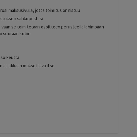
s
rosi maksusivulla, jotta toimitus onnistuu
stuksen sähköpostiisi
sta vaan se toimitetaan osoitteen perusteella lähimpään
i suoraan kotiin
tusoikeutta
n asiakkaan maksettava itse