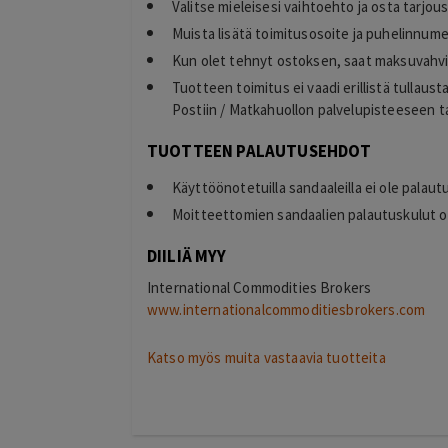
Valitse mieleisesi vaihtoehto ja osta tarjou
Muista lisätä toimitusosoite ja puhelinnume
Kun olet tehnyt ostoksen, saat maksuvahvi
Tuotteen toimitus ei vaadi erillistä tullau
Postiin / Matkahuollon palvelupisteeseen ta
TUOTTEEN PALAUTUSEHDOT
Käyttöönotetuilla sandaaleilla ei ole palau
Moitteettomien sandaalien palautuskulut o
DIILIÄ MYY
International Commodities Brokers
www.internationalcommoditiesbrokers.com
Katso myös muita vastaavia tuotteita