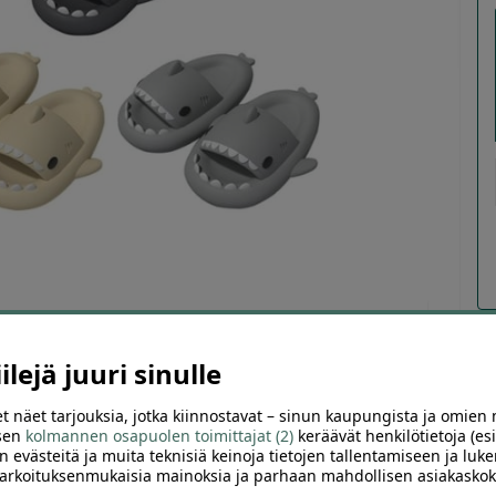
lejä juuri sinulle
TTELE
t näet tarjouksia, jotka kiinnostavat – sinun kaupungista ja omien 
 sen
kolmannen osapuolen toimittajat (2)
keräävät henkilötietoja (esi
n evästeitä ja muita teknisiä keinoja tietojen tallentamiseen ja luke
 tarkoituksenmukaisia mainoksia ja parhaan mahdollisen asiakask