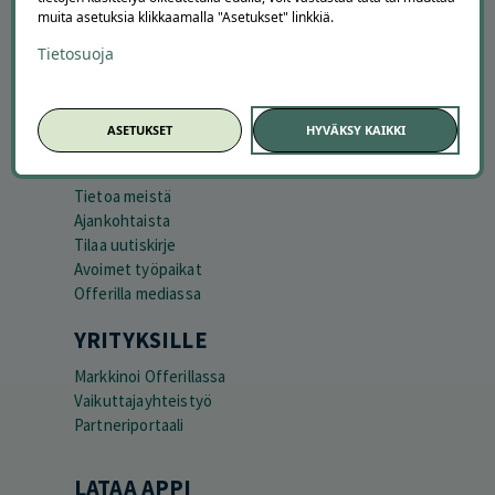
Peruuta tilaus
muita asetuksia klikkaamalla "Asetukset" linkkiä.
Asiakaspalvelu
Tietosuoja
Kuinka Offerilla toimii
Usein kysytyt kysymykset
Suosittele Offerillaa
ASETUKSET
HYVÄKSY KAIKKI
TUTUSTU MEIHIN
Tietoa meistä
Ajankohtaista
Tilaa uutiskirje
Avoimet työpaikat
Offerilla mediassa
YRITYKSILLE
Markkinoi Offerillassa
Vaikuttajayhteistyö
Partneriportaali
LATAA APPI