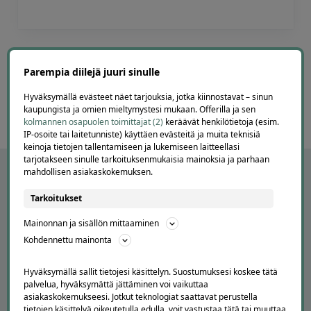
Page
6
6 / 60
Parempia diilejä juuri sinulle
of
60
Hyväksymällä evästeet näet tarjouksia, jotka kiinnostavat – sinun
kaupungista ja omien mieltymystesi mukaan. Offerilla ja sen
kolmannen osapuolen toimittajat (2)
keräävät henkilötietoja (esim.
IP-osoite tai laitetunniste) käyttäen evästeitä ja muita teknisiä
keinoja tietojen tallentamiseen ja lukemiseen laitteellasi
tarjotakseen sinulle tarkoituksenmukaisia mainoksia ja parhaan
mahdollisen asiakaskokemuksen.
Tarkoitukset
Mainonnan ja sisällön mittaaminen
Kohdennettu mainonta
Hyväksymällä sallit tietojesi käsittelyn. Suostumuksesi koskee tätä
palvelua, hyväksymättä jättäminen voi vaikuttaa
APUA JA NEUVOJA
asiakaskokemukseesi. Jotkut teknologiat saattavat perustella
tietojen käsittelyä oikeutetulla edulla, voit vastustaa tätä tai muuttaa