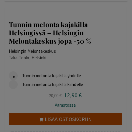
Tunnin melonta kajakilla
Helsingissä – Helsingin
Melontakeskus jopa -50 %
Helsingin Melontakeskus
Taka-Töölö, Helsinki
Tunnin melonta kajakilla yhdelle
Tunnin melonta kajakilla kahdelle
12
,90
€
Alkuperäinen
Nykyinen
20
,00
€
hinta
hinta
Varastossa
oli:
on:
20,00 €.
12,90 €.
LISÄÄ OSTOSKORIIN