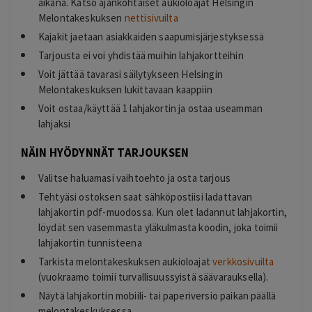
aikana. Katso ajankohtaiset aukioloajat Helsingin
Melontakeskuksen
nettisivuilta
Kajakit jaetaan asiakkaiden saapumisjärjestyksessä
Tarjousta ei voi yhdistää muihin lahjakortteihin
Voit jättää tavarasi säilytykseen Helsingin
Melontakeskuksen lukittavaan kaappiin
Voit ostaa/käyttää 1 lahjakortin ja ostaa useamman
lahjaksi
NÄIN HYÖDYNNÄT TARJOUKSEN
Valitse haluamasi vaihtoehto ja osta tarjous
Tehtyäsi ostoksen saat sähköpostiisi ladattavan
lahjakortin pdf-muodossa. Kun olet ladannut lahjakortin,
löydät sen vasemmasta yläkulmasta koodin, joka toimii
lahjakortin tunnisteena
Tarkista melontakeskuksen aukioloajat
verkkosivuilta
(vuokraamo toimii turvallisuussyistä säävarauksella).
Näytä lahjakortin mobiili- tai paperiversio paikan päällä
melontakeskuksessa