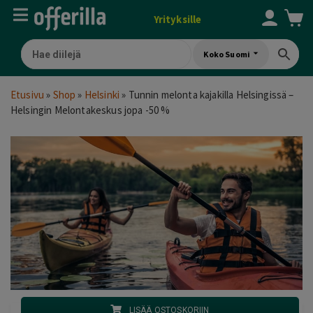
Yrityksille
Koko Suomi
Etusivu
»
Shop
»
Helsinki
»
Tunnin melonta kajakilla Helsingissä –
Helsingin Melontakeskus jopa -50 %
LISÄÄ OSTOSKORIIN