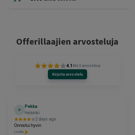
Offerillaajien arvosteluja
4.1
4663
arvostelua
Kirjoita arvostelu
Pekka
P
Helsinki
2 days ago
Onnistui hyvin
Lisätty