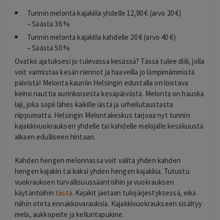
Tunnin melonta kajakilla yhdelle 12,90 € (arvo 20 €)
– Säästä 36 %
Tunnin melonta kajakilla kahdelle 20 € (arvo 40 €)
– Säästä 50 %
Ovatko ajatuksesi jo tulevassa kesässä? Tässä tulee diili, jolla
voit varmistaa kesän riennot ja haaveilla jo lämpimämmistä
päivistä! Melonta kauniin Helsingin edustalla on loistava
keino nauttia aurinkoisesta kesäpäivästä. Melonta on hauska
laji, joka sopii lähes kaikille iästä ja urheilutaustasta
riippumatta. Helsingin Melontakeskus tarjoaa nyt tunnin
kajakkivuokrauksen yhdelle tai kahdelle melojalle kesäkuusta
alkaen edulliseen hintaan.
Kahden hengen melonnassa voit valita yhden kahden
hengen kajakin tai kaksi yhden hengen kajakkia. Tutustu
vuokrauksen turvallisuussääntöihin ja vuokrauksen
käytäntöihin
tästä
. Kajakit jaetaan tulojärjestyksessä, eikä
niihin oteta ennakkovarauksia. Kajakkivuokraukseen sisältyy
mela, aukkopeite ja kelluntapukine.