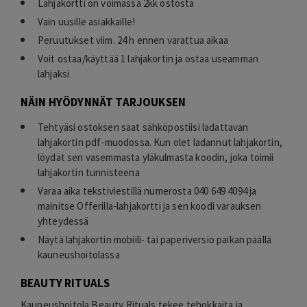
Lahjakortti on voimassa 2kk ostosta
Vain uusille asiakkaille!
Peruutukset viim. 24 h ennen varattua aikaa
Voit ostaa/käyttää 1 lahjakortin ja ostaa useamman
lahjaksi
NÄIN HYÖDYNNÄT TARJOUKSEN
Tehtyäsi ostoksen saat sähköpostiisi ladattavan
lahjakortin pdf-muodossa. Kun olet ladannut lahjakortin,
löydät sen vasemmasta yläkulmasta koodin, joka toimii
lahjakortin tunnisteena
Varaa aika tekstiviestillä numerosta 040 649 4094 ja
mainitse Offerilla-lahjakortti ja sen koodi varauksen
yhteydessä
Näytä lahjakortin mobiili- tai paperiversio paikan päällä
kauneushoitolassa
BEAUTY RITUALS
Kauneushoitola Beauty Rituals tekee tehokkaita ja