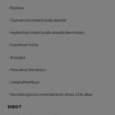
– Raskaus
– Täyteaineita hoidettavalla alueella
– Implantteja hoidettavalla alueella (kierretään)
– Isoretinoin-hoito
– Ihosyöpä
– Paha akne/ ihosairaus
– Lämpöyliherkkyys
– Kasvokirurgisista toimenpiteistä oltava 12 kk aikaa
EHDOT