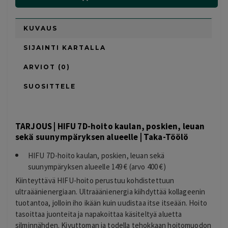
KUVAUS
SIJAINTI KARTALLA
ARVIOT (0)
SUOSITTELE
TARJOUS | HIFU 7D-hoito kaulan, poskien, leuan
sekä suunympäryksen alueelle | Taka-Töölö
HIFU 7D-hoito kaulan, poskien, leuan sekä
suunympäryksen alueelle 149 € (arvo 400 €)
Kiinteyttävä HIFU-hoito perustuu kohdistettuun
ultraäänienergiaan. Ultraäänienergia kiihdyttää kollageenin
tuotantoa, jolloin iho ikään kuin uudistaa itse itseään. Hoito
tasoittaa juonteita ja napakoittaa käsiteltyä aluetta
silminnähden. Kivuttoman ja todella tehokkaan hoitomuodon