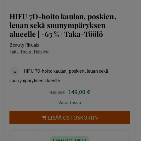
HIFU 7D-hoito kaulan, poskien,
leuan sekä suunympäryksen
alueelle | -63 % | Taka-Töölö
Beauty Rituals
Taka-Töölö, Helsinki
HIFU 7D-hoito kaulan, poskien, leuan sekä
suunympäryksen alueelle
149
,00
€
Alkuperäinen
Nykyinen
400
,00
€
hinta
hinta
Varastossa
oli:
on:
400,00 €.
149,00 €.
LISÄÄ OSTOSKORIIN
5
,00
€
LISÄALENNUS