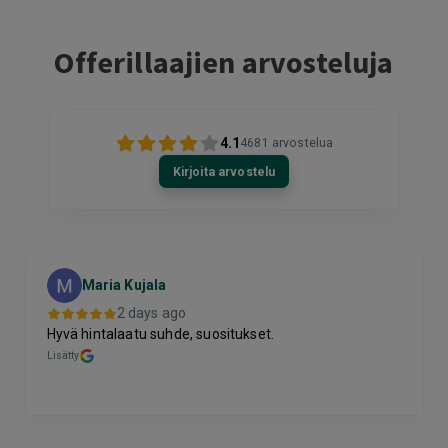
Offerillaajien arvosteluja
4.1
4681
arvostelua
Kirjoita arvostelu
Maria Kujala
2 days ago
Hyvä hintalaatu suhde, suositukset.
Lisätty
Page