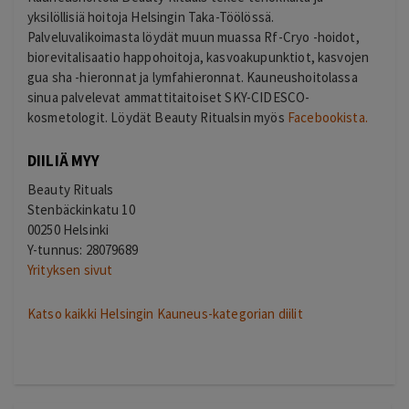
yksilöllisiä hoitoja Helsingin Taka-Töölössä.
Palveluvalikoimasta löydät muun muassa
Rf-Cryo -hoidot,
biorevitalisaatio happohoitoja, kasvoakupunktiot, kasvojen
gua sha -hieronnat ja lymfahieronnat.
Kauneushoitolassa
sinua palvelevat ammattitaitoiset SKY-CIDESCO-
kosmetologit. Löydät Beauty Ritualsin myös
Facebookista.
DIILIÄ MYY
Beauty Rituals
Stenbäckinkatu 10
00250 Helsinki
Y-tunnus: 28079689
Yrityksen sivut
Katso kaikki Helsingin Kauneus-kategorian diilit