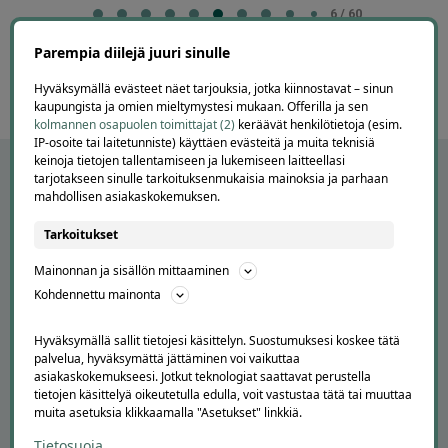
6
6 / 60
of
Parempia diilejä juuri sinulle
60
Hyväksymällä evästeet näet tarjouksia, jotka kiinnostavat – sinun
kaupungista ja omien mieltymystesi mukaan. Offerilla ja sen
kolmannen osapuolen toimittajat (2)
keräävät henkilötietoja (esim.
IP-osoite tai laitetunniste) käyttäen evästeitä ja muita teknisiä
keinoja tietojen tallentamiseen ja lukemiseen laitteellasi
tarjotakseen sinulle tarkoituksenmukaisia mainoksia ja parhaan
mahdollisen asiakaskokemuksen.
Tarkoitukset
Mainonnan ja sisällön mittaaminen
Kohdennettu mainonta
Hyväksymällä sallit tietojesi käsittelyn. Suostumuksesi koskee tätä
APUA JA NEUVOJA
palvelua, hyväksymättä jättäminen voi vaikuttaa
asiakaskokemukseesi. Jotkut teknologiat saattavat perustella
Peruuta tilaus
tietojen käsittelyä oikeutetulla edulla, voit vastustaa tätä tai muuttaa
Asiakaspalvelu
muita asetuksia klikkaamalla "Asetukset" linkkiä.
Kuinka Offerilla toimii
Tietosuoja