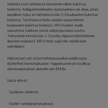
tulokset ovat nähtävissä muutaman viikon kuluttua
hoidosta. Kollageenisäikeiden uusiutuminen vie aikaa, joten
lopullinen tulos on nähtävissä noin 2–3 kuukauden kuluttua
hoidosta. Tarvittaessa hoito voidaan uusia kolmen
kuukauden kuluttua hoidosta. HIFU-hoidon avulla
saavutetut tulokset voivat säilyä jopa kaksi vuotta.
Toimenpide kestää noin 1–2 tuntia, riippuen käsiteltävien
alueiden määrästä. HIFU-hoito sopii niin naisille kuin
miehillekin!
Halutessasi voit ostaa hoitolassa paikan päällä myös
BioRePeel biorevitalisaatio -happokuorinnan otsalle ja
silmänympäryksen alueelle vain 50 €:lla.
Vasta-aiheet :
– Sydämen tahdistin
– Sydän- tai kilpirauhassairaus