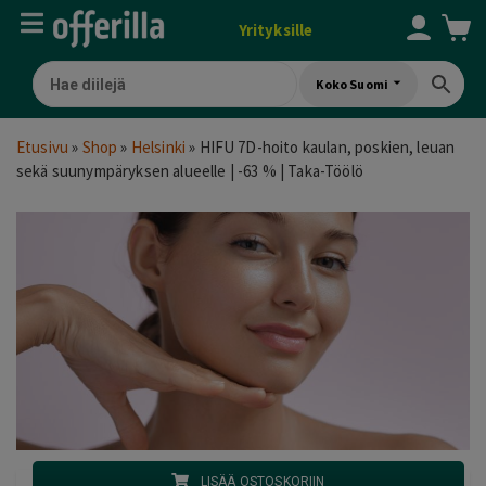
Yrityksille
Koko Suomi
Etusivu
»
Shop
»
Helsinki
»
HIFU 7D-hoito kaulan, poskien, leuan
sekä suunympäryksen alueelle | -63 % | Taka-Töölö
LISÄÄ OSTOSKORIIN