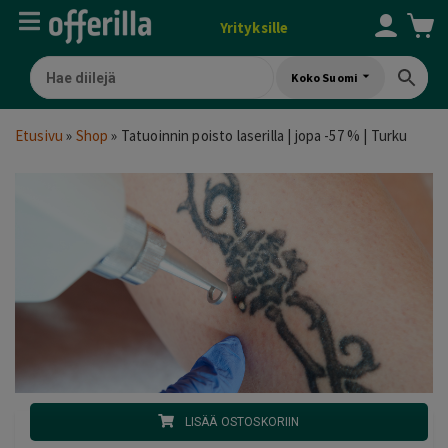
Yrityksille
Koko Suomi
Etusivu
»
Shop
»
Tatuoinnin poisto laserilla | jopa -57 % | Turku
LISÄÄ OSTOSKORIIN