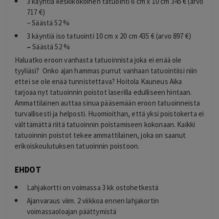
3 käyntiä keskikokoinen tatuointi 6 cm x 10 cm 345 € (arvo
717 €)
– Säästä 52 %
3 käyntiä iso tatuointi 10 cm x 20 cm 435 € (arvo 897 €)
–
Säästä 52 %
Haluatko eroon vanhasta tatuoinnista joka ei enää ole
tyyliäsi? Onko ajan hammas purrut vanhaan tatuointiisi niin
ettei se ole enää tunnistettava? Hoitola Kauneus Aika
tarjoaa nyt tatuoinnin poistot laserilla edulliseen hintaan.
Ammattilainen auttaa sinua pääsemään eroon tatuoinneista
turvallisesti ja helposti. Huomioithan, että yksi poistokerta ei
välttämättä riitä tatuoinnin poistamiseen kokonaan. Kaikki
tatuoinnin poistot tekee ammattilainen, joka on saanut
erikoiskoulutuksen tatuoinnin poistoon.
EHDOT
Lahjakortti on voimassa 3 kk ostohetkestä
Ajanvaraus viim. 2 viikkoa ennen lahjakortin
voimassaoloajan päättymistä