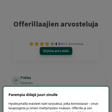
Offerillaajien arvosteluja
4.1
4663
arvostelua
Kirjoita arvostelu
Pekka
P
Helsinki
2 days ago
Onnistui hyvin
Parempia diilejä juuri sinulle
Lisätty
Hyväksymällä evästeet näet tarjouksia, jotka kiinnostavat – sinun
kaupungista ja omien mieltymystesi mukaan. Offerilla ja sen