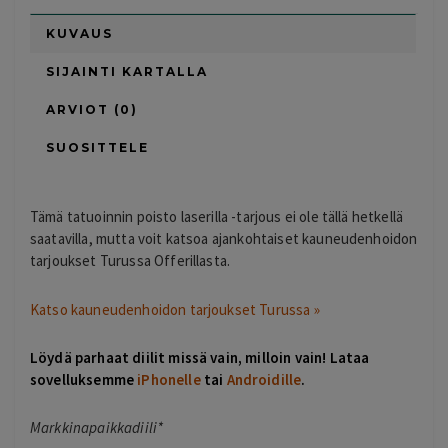
KUVAUS
SIJAINTI KARTALLA
ARVIOT (0)
SUOSITTELE
Tämä tatuoinnin poisto laserilla -tarjous ei ole tällä hetkellä
saatavilla, mutta voit katsoa ajankohtaiset kauneudenhoidon
tarjoukset Turussa Offerillasta.
Katso kauneudenhoidon tarjoukset Turussa »
Löydä parhaat diilit missä vain, milloin vain! Lataa
sovelluksemme
iPhonelle
tai
Androidille
.
Markkinapaikkadiili*