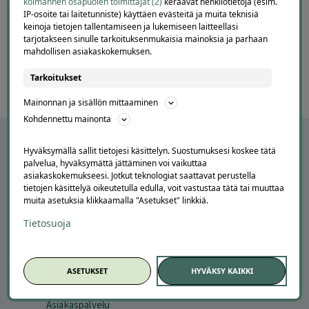
kolmannen osapuolen toimittajat (2)
keräävät henkilötietoja (esim.
IP-osoite tai laitetunniste) käyttäen evästeitä ja muita teknisiä
Page
keinoja tietojen tallentamiseen ja lukemiseen laitteellasi
6
6 / 60
tarjotakseen sinulle tarkoituksenmukaisia mainoksia ja parhaan
of
mahdollisen asiakaskokemuksen.
60
Tarkoitukset
Mainonnan ja sisällön mittaaminen
Kohdennettu mainonta
Hyväksymällä sallit tietojesi käsittelyn. Suostumuksesi koskee tätä
palvelua, hyväksymättä jättäminen voi vaikuttaa
asiakaskokemukseesi. Jotkut teknologiat saattavat perustella
tietojen käsittelyä oikeutetulla edulla, voit vastustaa tätä tai muuttaa
muita asetuksia klikkaamalla "Asetukset" linkkiä.
Tietosuoja
APUA JA NEUVOJA
ASETUKSET
HYVÄKSY KAIKKI
Peruuta tilaus
Asiakaspalvelu