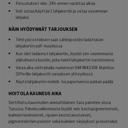
Peruutukset viim. 24 h ennen varattua aikaa
Voit ostaa/käyttää 1 lahjakortin ja ostaa useamman
lahjaksi
NÄIN HYÖDYNNÄT TARJOUKSEN
Tehtyäsi ostoksen saat sähköpostiisi ladattavan
lahjakortin pdf-muodossa
Kun olet ladannut lahjakortin, löydät sen vasemmasta
yläkulmasta koodin, joka toimii lahjakortin tunnisteena
Varaa aika soittamalla numeroon 044 984 5358. Mainitse
Offerilla-lahjakortti varauksen yhteydessä
Näytä lahjakortin mobiili- tai paperiversio paikan päällä
HOITOLA KAUNEUS AIKA
Sertifioitu kauneuden ammattilainen Sara palvelee sinua
Turussa. Palveluvalikoimasta löydät mm. kestopigmentoinnit,
kulmien laminoinnit, ripsien kestotaivutukset,
pigmentointien poistot sekä kulmien värjäykset ja muotoilut.