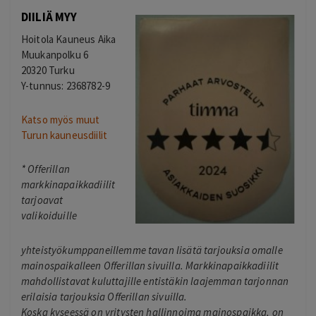
DIILIÄ MYY
Hoitola Kauneus Aika
Muukanpolku 6
20320 Turku
Y-tunnus: 2368782-9
Katso myös muut
Turun kauneusdiilit
*
Offerillan
markkinapaikkadiilit
tarjoavat
valikoiduille
yhteistyökumppaneillemme tavan lisätä tarjouksia omalle
mainospaikalleen Offerillan sivuilla. Markkinapaikkadiilit
mahdollistavat kuluttajille entistäkin laajemman tarjonnan
erilaisia tarjouksia Offerillan sivuilla.
Koska kyseessä on yritysten hallinnoima mainospaikka, on