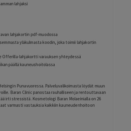
seamman lahjaksi
s
ttavan lahjakortin pdf-muodossa
asemmasta yläkulmasta koodin, joka toimii lahjakortin
e Offerilla-lahjakortti varauksen yhteydessä
paikan päällä kauneushoitolassa
Helsingin Punavuoressa. Palveluvalikoimasta löydät muun
kasvoille. Baran Clinic panostaa rauhalliseen ja rentouttavaan
ää irti stressistä. Kosmetologi Baran Molaeinialla on 26
aat varmasti vastauksia kaikkiin kauneudenhoitoon