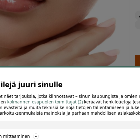
lejä juuri sinulle
t näet tarjouksia, jotka kiinnostavat – sinun kaupungista ja omien 
 sen
kolmannen osapuolen toimittajat (2)
keräävät henkilötietoja (esi
ARVIOT (1)
SUOSITTELE
n evästeitä ja muita teknisiä keinoja tietojen tallentamiseen ja luke
 tarkoituksenmukaisia mainoksia ja parhaan mahdollisen asiakask
ep -täyteaineella | Helsinki, Punavuori
ön mittaaminen