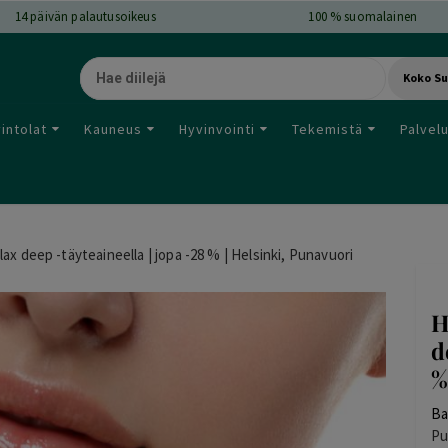
14
päivän palautusoikeus
100 % suomalainen
Koko S
intolat
Kauneus
Hyvinvointi
Tekemistä
Palvel
x deep -täyteaineella | jopa -28 % | Helsinki, Punavuori
H
d
%
Ba
Pu