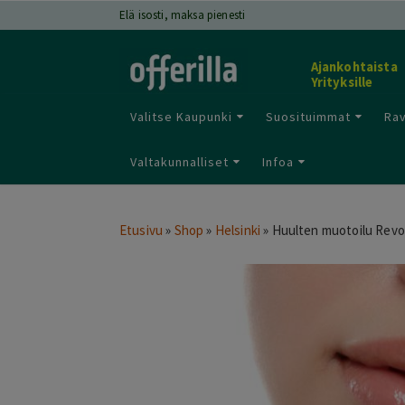
Elä isosti, maksa pienesti
Ajankohtaista
Yrityksille
Valitse Kaupunki
Suosituimmat
Rav
Valtakunnalliset
Infoa
Etusivu
»
Shop
»
Helsinki
»
Huulten muotoilu Revola