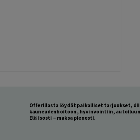
Offerillasta löydät paikalliset tarjoukset, dii
kauneudenhoitoon, hyvinvointiin, autoiluun 
Elä isosti – maksa pienesti.