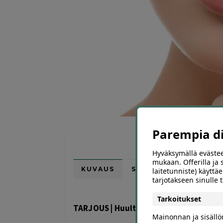
Parempia dii
Hyväksymällä evästee
mukaan. Offerilla ja
KUVAUS
SIJAINTI KARTALLA
laitetunniste) käyttäe
tarjotakseen sinulle
Tarkoitukset
TARJOUS | Huulten muotoilu Revolax de
Mainonnan ja sisäll