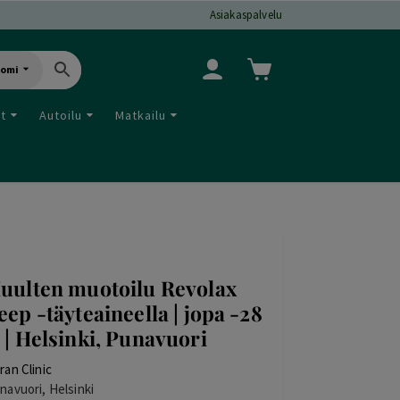
Asiakaspalvelu
uomi
ut
Autoilu
Matkailu
uulten muotoilu Revolax
eep -täyteaineella | jopa -28
 | Helsinki, Punavuori
ran Clinic
navuori, Helsinki