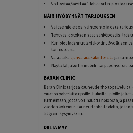
Voit ostaa/käyttää 1 lahjakortin ja ostaa u
NÄIN HYÖDYNNÄT TARJOUKSEN
Valitse mieleisesi vaihtoehto ja osta tarjou
Tehtyäsi ostoksen saat sähköpostiisi lada
Kun olet ladannut lahjakortin, löydät sen v
tunnisteena.
Varaa aika
ajanvarauskalenterista
ja mainits
Näytä lahjakortin mobiili- tai paperiversio 
BARAN CLINIC
Baran Clinic tarjoaa kauneudenhoitopalveluita 
muassa palveluita ripsille, kulmille, jaloille ja 
tunnelmaan, jotta voit nauttia hoidosta ja pääst
vuoden kokemus kauneudenhoitoalalta, joten s
liittyviin kysymyksiin.
DIILIÄ MYY