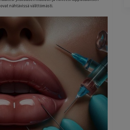
 ovat nähtävissä välittömästi.
Pag
6
of
60