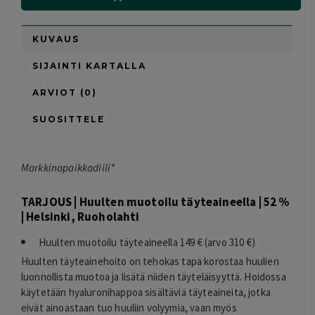
KUVAUS
SIJAINTI KARTALLA
ARVIOT (0)
SUOSITTELE
Markkinapaikkadiili*
TARJOUS | Huulten muotoilu täyteaineella | 52 %
| Helsinki, Ruoholahti
Huulten muotoilu täyteaineella 149 € (arvo 310 €)
Huulten täyteainehoito on tehokas tapa korostaa huulien
luonnollista muotoa ja lisätä niiden täyteläisyyttä. Hoidossa
käytetään hyaluronihappoa sisältäviä täyteaineita, jotka
eivät ainoastaan tuo huuliin volyymia, vaan myös