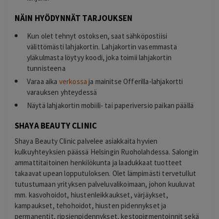
NÄIN HYÖDYNNÄT TARJOUKSEN
Kun olet tehnyt ostoksen, saat sähköpostiisi
välittömästi lahjakortin. Lahjakortin vasemmasta
yläkulmasta löytyy koodi, joka toimii lahjakortin
tunnisteena
Varaa aika
verkossa
ja mainitse Offerilla-lahjakortti
varauksen yhteydessä
Näytä lahjakortin mobiili- tai paperiversio paikan päällä
SHAYA BEAUTY CLINIC
Shaya Beauty Clinic palvelee asiakkaita hyvien
kulkuyhteyksien päässä Helsingin Ruoholahdessa. Salongin
ammattitaitoinen henkilökunta ja laadukkaat tuotteet
takaavat upean lopputuloksen. Olet lämpimästi tervetullut
tutustumaan yrityksen palveluvalikoimaan, johon kuuluvat
mm. kasvohoidot, hiustenleikkaukset, värjäykset,
kampaukset, tehohoidot, hiusten pidennykset ja
permanentit, ripsienpidennykset, kestopigmentoinnit sekä