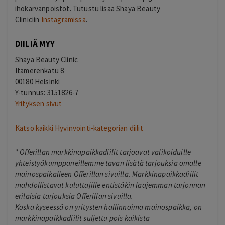
ihokarvanpoistot. Tutustu lisää Shaya Beauty
Cliniciin
Instagramissa
.
DIILIÄ MYY
Shaya Beauty Clinic
Itämerenkatu 8
00180 Helsinki
Y-tunnus: 3151826-7
Yrityksen sivut
Katso kaikki Hyvinvointi-kategorian diilit
*
Offerillan markkinapaikkadiilit tarjoavat valikoiduille
yhteistyökumppaneillemme tavan lisätä tarjouksia omalle
mainospaikalleen Offerillan sivuilla. Markkinapaikkadiilit
mahdollistavat kuluttajille entistäkin laajemman tarjonnan
erilaisia tarjouksia Offerillan sivuilla.
Koska kyseessä on yritysten hallinnoima mainospaikka, on
markkinapaikkadiilit suljettu pois kaikista