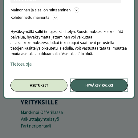
APUA JA NEUVOJA
Mainonnan ja sisällön mittaaminen
Peruuta tilaus
Kohdennettu mainonta
Asiakaspalvelu
Kuinka Offerilla toimii
Hyväksymällä sallit tietojesi käsittelyn. Suostumuksesi koskee tätä
Usein kysytyt kysymykset
palvelua, hyväksymättä jättäminen voi vaikuttaa
Suosittele Offerillaa
asiakaskokemukseesi. Jotkut teknologiat saattavat perustella
tietojen käsittelyä oikeutetulla edulla, voit vastustaa tätä tai muuttaa
TUTUSTU MEIHIN
muita asetuksia klikkaamalla "Asetukset" linkkiä.
Tietoa meistä
Tietosuoja
Ajankohtaista
Tilaa uutiskirje
Avoimet työpaikat
ASETUKSET
HYVÄKSY KAIKKI
Offerilla mediassa
YRITYKSILLE
Markkinoi Offerillassa
Vaikuttajayhteistyö
Partneriportaali