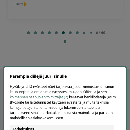
Lisätty
Page
6
6 / 60
of
60
Parempia diilejä juuri sinulle
Hyväksymällä evästeet näet tarjouksia, jotka kiinnostavat – sinun
kaupungista ja omien mieltymystesi mukaan. Offerilla ja sen
kolmannen osapuolen toimittajat (2)
keräävät henkilötietoja (esim.
IP-osoite tai laitetunniste) käyttäen evästeitä ja muita teknisiä
keinoja tietojen tallentamiseen ja lukemiseen laitteellasi
tarjotakseen sinulle tarkoituksenmukaisia mainoksia ja parhaan
mahdollisen asiakaskokemuksen.
Tarkoitukset