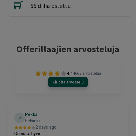
55 diiliä
ostettu
Offerillaajien arvosteluja
4.1
4663
arvostelua
Kirjoita arvostelu
Pekka
P
Helsinki
2 days ago
Onnistui hyvin