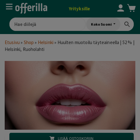
Yrityksille
Koko Suomi
Etusivu
»
Shop
»
Helsinki
»
Huulten muotoilu täyteaineella | 52 % |
Helsinki, Ruoholahti
LISÄÄ OSTOSKORIIN