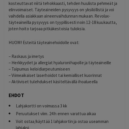
kosteuttavat niitä tehokkaasti, tehden huulista pehmeät ja
elinvoimaiset. Täyteaineiden pysyvyys on yksilöllistä ja voi
vaihdella asiakkaan aineenvaihdunnan mukaan. Revolax-
täyteaineilla pysyvyys on tyypillisesti noin 12-18 kuukautta,
joten hoito tarjoaa pitkäkestoisia tuloksia.
HUOM! Esteitä täyteainehoidolle ovat:
– Raskaus ja imetys
– Herkkyydet ja allergiat hyaluronihapolle ja täyteaineille
– Taipumus keloidiarpeutumiseen
– Viimeaikaiset laserhoidot tai kemialliset kuorinnat
– Aktiiviset tulehdukset käsiteltävällä ihoalueella
EHDOT
Lahjakortti on voimassa 3 kk
Peruutukset viim. 24 h ennen varattua aikaa
Voit ostaa/käyttää 1 lahjakortin ja ostaa useamman
lahjaksi