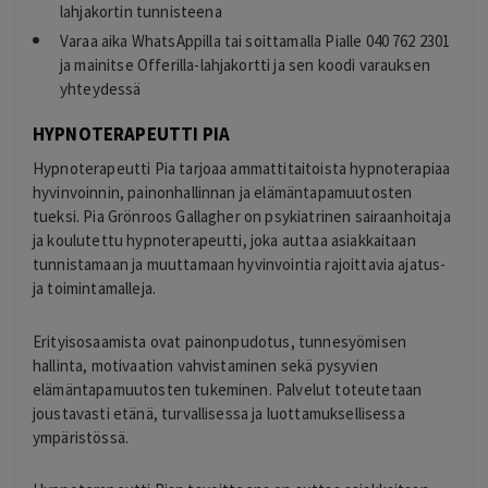
lahjakortin tunnisteena
Varaa aika WhatsAppilla tai soittamalla Pialle 040 762 2301
ja mainitse Offerilla-lahjakortti ja sen koodi varauksen
yhteydessä
HYPNOTERAPEUTTI PIA
Hypnoterapeutti Pia tarjoaa ammattitaitoista hypnoterapiaa
hyvinvoinnin, painonhallinnan ja elämäntapamuutosten
tueksi. Pia Grönroos Gallagher on psykiatrinen sairaanhoitaja
ja koulutettu hypnoterapeutti, joka auttaa asiakkaitaan
tunnistamaan ja muuttamaan hyvinvointia rajoittavia ajatus-
ja toimintamalleja.
Erityisosaamista ovat painonpudotus, tunnesyömisen
hallinta, motivaation vahvistaminen sekä pysyvien
elämäntapamuutosten tukeminen. Palvelut toteutetaan
joustavasti etänä, turvallisessa ja luottamuksellisessa
ympäristössä.