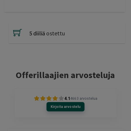
5 diiliä
ostettu
Offerillaajien arvosteluja
4.1
4663
arvostelua
Kirjoita arvostelu