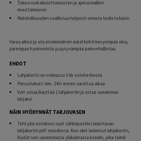
Tukea ruokailutottumusten ja ajatusmallien
muuttamiseen
Mahdollisuuden osallistua helposti omasta kodista käsin
Varaa aikasi ja ota ensimmäinen askel kohti kevyempää oloa,
parempaa hyvinvointia ja pysyvämpää painonhallintaa.
EHDOT
Lahjakortti on voimassa 3 kk ostohetkestä
Peruutukset viim. 24 h ennen varattua aikaa
Voit ostaa/käyttää 1 lahjakortin ja ostaa useamman
lahjaksi
NÄIN HYÖDYNNÄT TARJOUKSEN
Tehtyäsi ostoksen saat sähköpostiisi ladattavan
lahjakortin pdf-muodossa. Kun olet ladannut lahjakortin,
löydät sen vasemmasta yläkulmasta koodin, joka toimii