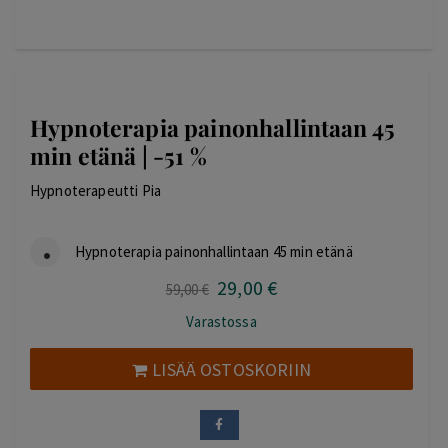
Hypnoterapia painonhallintaan 45
min etänä | -51 %
Hypnoterapeutti Pia
Hypnoterapia painonhallintaan 45 min etänä
29
,00
€
Alkuperäinen
Nykyinen
59
,00
€
hinta
hinta
Varastossa
oli:
on:
59,00 €.
29,00 €.
LISÄÄ OSTOSKORIIN