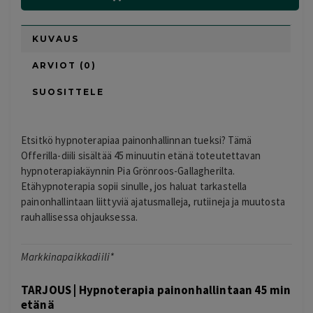
KUVAUS
ARVIOT (0)
SUOSITTELE
Etsitkö hypnoterapiaa painonhallinnan tueksi? Tämä
Offerilla-diili sisältää 45 minuutin etänä toteutettavan
hypnoterapiakäynnin Pia Grönroos-Gallagherilta.
Etähypnoterapia sopii sinulle, jos haluat tarkastella
painonhallintaan liittyviä ajatusmalleja, rutiineja ja muutosta
rauhallisessa ohjauksessa.
Markkinapaikkadiili*
TARJOUS | Hypnoterapia painonhallintaan 45 min
etänä