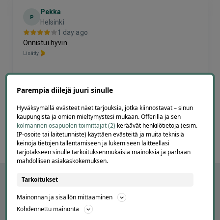
Pekka
P
Helsinki
1 day ago
Onnistui hyvin
Lisätty
Page
Parempia diilejä juuri sinulle
6
6 / 60
Hyväksymällä evästeet näet tarjouksia, jotka kiinnostavat – sinun
of
kaupungista ja omien mieltymystesi mukaan. Offerilla ja sen
60
kolmannen osapuolen toimittajat (2)
keräävät henkilötietoja (esim.
IP-osoite tai laitetunniste) käyttäen evästeitä ja muita teknisiä
keinoja tietojen tallentamiseen ja lukemiseen laitteellasi
tarjotakseen sinulle tarkoituksenmukaisia mainoksia ja parhaan
mahdollisen asiakaskokemuksen.
Tarkoitukset
Mainonnan ja sisällön mittaaminen
Kohdennettu mainonta