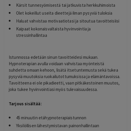
Kärsit tunnesyömisestä tai jatkuvista herkkuhimoista
Olet kokeillut useita dieettejä ilman pysyviä tuloksia
Haluat vahvistaa motivaatiotasi ja sitoutua tavoitteisiisi
Kaipaat kokonaisvaltaista hyvinvointia ja
stressinhallintaa
Istunnossa edetään sinun tavoitteidesi mukaan.
Hypnoterapian avulla voidaan vahvistaa myönteistä
suhdetta omaan kehoon, lisätä itsetuntemusta sekä tukea
pysyviä muutoksia ruokailutottumuksissa ja elämäntavoissa.
Tavoitteena ei ole pikadieetti, vaan pitkäkestoinen muutos,
joka tukee hyvinvointiasi myös tulevaisuudessa.
Tarjous sisältää:
45 minuutin etähypnoterapiaistunnon
Yksilöllisen lähestymistavan painonhallintaan