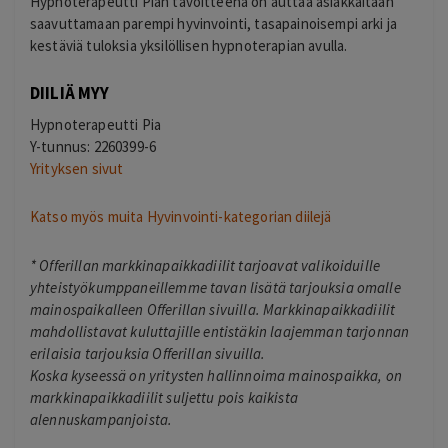
Hypnoterapeutti Pian tavoitteena on auttaa asiakkaitaan
saavuttamaan parempi hyvinvointi, tasapainoisempi arki ja
kestäviä tuloksia yksilöllisen hypnoterapian avulla.
DIILIÄ MYY
Hypnoterapeutti Pia
Y-tunnus: 2260399-6
Yrityksen sivut
Katso myös muita Hyvinvointi-kategorian diilejä
*
Offerillan markkinapaikkadiilit tarjoavat valikoiduille
yhteistyökumppaneillemme tavan lisätä tarjouksia omalle
mainospaikalleen Offerillan sivuilla. Markkinapaikkadiilit
mahdollistavat kuluttajille entistäkin laajemman tarjonnan
erilaisia tarjouksia Offerillan sivuilla.
Koska kyseessä on yritysten hallinnoima mainospaikka, on
markkinapaikkadiilit suljettu pois kaikista
alennuskampanjoista.