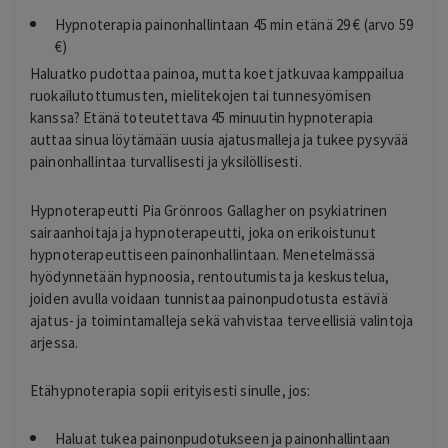
Hypnoterapia painonhallintaan 45 min etänä 29 € (arvo 59
€)
Haluatko pudottaa painoa, mutta koet jatkuvaa kamppailua
ruokailutottumusten, mielitekojen tai tunnesyömisen
kanssa? Etänä toteutettava 45 minuutin hypnoterapia
auttaa sinua löytämään uusia ajatusmalleja ja tukee pysyvää
painonhallintaa turvallisesti ja yksilöllisesti.
Hypnoterapeutti Pia Grönroos Gallagher on psykiatrinen
sairaanhoitaja ja hypnoterapeutti, joka on erikoistunut
hypnoterapeuttiseen painonhallintaan. Menetelmässä
hyödynnetään hypnoosia, rentoutumista ja keskustelua,
joiden avulla voidaan tunnistaa painonpudotusta estäviä
ajatus- ja toimintamalleja sekä vahvistaa terveellisiä valintoja
arjessa.
Etähypnoterapia sopii erityisesti sinulle, jos:
Haluat tukea painonpudotukseen ja painonhallintaan