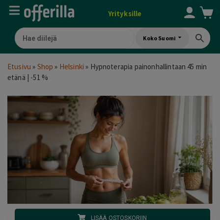
Yrityksille
Koko Suomi
Etusivu
»
Shop
»
Helsinki
»
Hypnoterapia painonhallintaan 45 min
etänä | -51 %
LISÄÄ OSTOSKORIIN