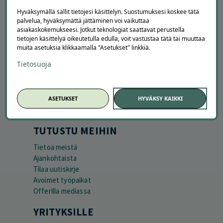
Hyväksymällä sallit tietojesi käsittelyn. Suostumuksesi koskee tätä
palvelua, hyväksymättä jättäminen voi vaikuttaa
asiakaskokemukseesi. Jotkut teknologiat saattavat perustella
tietojen käsittelyä oikeutetulla edulla, voit vastustaa tätä tai muuttaa
muita asetuksia klikkaamalla "Asetukset" linkkiä.
APUA JA NEUVOJA
Tietosuoja
Peruuta tilaus
Asiakaspalvelu
Kuinka Offerilla toimii
Usein kysytyt kysymykset
ASETUKSET
HYVÄKSY KAIKKI
Suosittele Offerillaa
TUTUSTU MEIHIN
Tietoa meistä
Ajankohtaista
Tilaa uutiskirje
Avoimet työpaikat
Offerilla mediassa
YRITYKSILLE